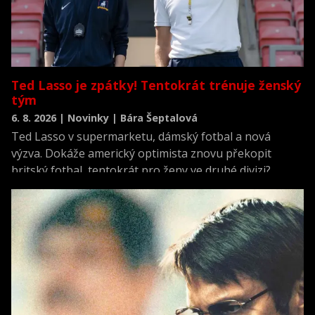
Ted Lasso je zpátky! Tentokrát trénuje ženský
tým
6. 8. 2026 | Novinky | Bára Šeptalová
Ted Lasso v supermarketu, dámský fotbal a nová
výzva. Dokáže americký optimista znovu překopit
britský fotbal, tentokrát pro ženy ve druhé divizi?