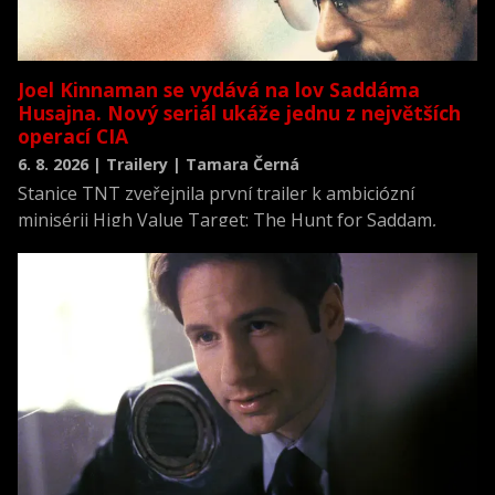
Joel Kinnaman se vydává na lov Saddáma
Husajna. Nový seriál ukáže jednu z největších
operací CIA
6. 8. 2026 | Trailery | Tamara Černá
Stanice TNT zveřejnila první trailer k ambiciózní
minisérii High Value Target: The Hunt for Saddam,
která se vrací k jednomu z nejvýznamnějších okamžiků
novodobých dějin.