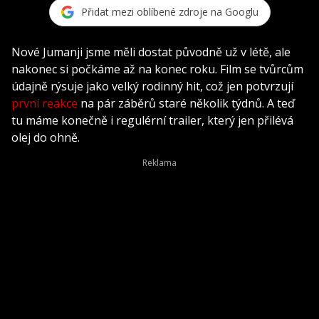
Přidat mezi oblíbené zdroje na Googlu
Nové Jumanji jsme měli dostat původně už v létě, ale
nakonec si počkáme až na konec roku. Film se tvůrcům
údajně rýsuje jako velký rodinný hit, což jen potvrzují
první reakce
na pár záběrů staré několik týdnů. A teď
tu máme konečně i regulérní trailer, který jen přilévá
olej do ohně.