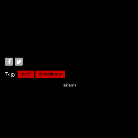
Tagy:
akční
dobrodružný