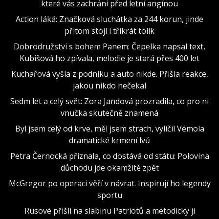
které vás zachrání před letní angínou
Action láká: Značková sluchátka za 244 korun, jinde
přitom stojí i třikrát tolik
Dobrodružství s bohem Panem: Čepelka napsal text,
Kubišová ho zpívala, melodie je stará přes 400 let
Kuchařová vyšla z podniku a auto nikde. Přišla reakce,
jakou nikdo nečekal
Sedm let a celý svět: Zora Jandová prozradila, co pro ni
vnučka skutečně znamená
Byl jsem celý od krve, měl jsem strach, vylíčil Vémola
dramatické krmení lvů
Petra Černocká přiznala, co dostává od státu: Polovina
důchodu jde okamžitě zpět
McGregor po operaci věří v návrat. Inspirují ho legendy
sportu
Rusové přišli na slabinu Patriotů a metodicky ji