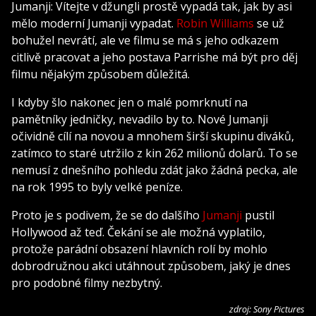
Jumanji: Vítejte v džungli prostě vypadá tak, jak by asi
mělo moderní Jumanji vypadat.
Robin Williams
se už
bohužel nevrátí, ale ve filmu se má s jeho odkazem
citlivě pracovat a jeho postava Parrishe má být pro děj
filmu nějakým způsobem důležitá.
I kdyby šlo nakonec jen o malé pomrknutí na
pamětníky jedničky, nevadilo by to. Nové Jumanji
očividně cílí na novou a mnohem širší skupinu diváků,
zatímco to staré utržilo z kin 262 milionů dolarů. To se
nemusí z dnešního pohledu zdát jako žádná pecka, ale
na rok 1995 to byly velké peníze.
Proto je s podivem, že se do dalšího
Jumanji
pustil
Hollywood až teď. Čekání se ale možná vyplatilo,
protože parádní obsazení hlavních rolí by mohlo
dobrodružnou akci utáhnout způsobem, jaký je dnes
pro podobné filmy nezbytný.
zdroj: Sony Pictures