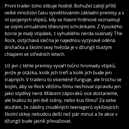
První trailer toho slibuje hodně. Bohužel zabíjí příliš
velké množství času vysvětlováním základní premisy a s
ní spojených vtípků, kdy se hlavní hrdinové seznamují
se svými virtuálními tělesnými schránkami. Z Vysokého
borce je malý vtipálek, z vyhublého nerda svalnatý The
Rock, ostýchavá slečna je najednou vyzývavě oděná
drsňačka a školní sexy hvězda je v džungli tlustým
chlapem ve středních letech.
Už jen z téhle premisy vyvaří tvůrci hromadu vtípků,
jenže je otázka, kolik jich trefí a kolik jich bude jen
trapných. V traileru to víceméně funguje, ale trochu se
bojím, aby se Rock většinu filmu nechoval opravdu jen
jako stydlivý nerd. Mlácení záporáků sice dostaneme,
ale budou to jen dvě scény, nebo kus filmu? Za sebe
doufám, že záběry znuděných teenagerů vyklízejících
školní sklep nebudou delší než pár minut a že akce v
džungli bude jasně převažovat.