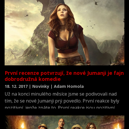
původního Jumanji se tak vyškrábalo skoro na miliardu
dolarů jen z kin, což nečekal asi nikdo. A tak budeme
mít pokračování.
První recenze potvrzují, že nové Jumanji je fajn
dobrodružná komedie
18. 12. 2017 | Novinky | Adam Homola
Už na konci minulého měsíce jsme se podivovali nad
tím, že se nové Jumanji prý povedlo. První reakce byly
pozitivní, jenže znáte to. První reakce jsou pozitivní
skoro vždycky, dokonce i u takových věcí jako Liga
Spravedlnosti.