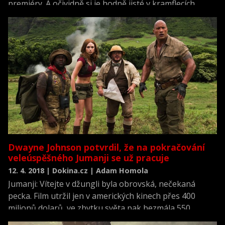
premiéry. A očividně si je hodně jisté v kramflecích,
protože Rocka a jeho partu pošle nejen proti devátým
Star Wars, ale také proti Frozen 2.
Dwayne Johnson potvrdil, že na pokračování
veleúspěšného Jumanji se už pracuje
12. 4. 2018 | Dokina.cz | Adam Homola
Jumanji: Vítejte v džungli byla obrovská, nečekaná
pecka. Film utržil jen v amerických kinech přes 400
milionů dolarů, ve zbytku světa pak bezmála 550
milionů dolarů. Rockovo dobrodružství a pokračování