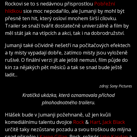
Rockovi se to s nedávnou přisprostlou
Pobřežní
hlídkou
sice moc nepodařilo, ale Jumanji by mohl být
přesně ten hit, který osloví mnohem širší cílovku.
Trailer se snaží tvářit dostatečně univerzálně a film by
měl stát jak na vtípcích a akci, tak i na dobrodružství.
Jumanji také očividně nešetří na počítačových efektech
a ty místy vypadají dobře, zatímco místy jsou vyloženě
rušivé. O finální verzi jít ale ještě nemusí, film půjde do
kin za nějakých pět měsíců a tak se snad bude ještě
ladit...
zdroj: Sony Pictures
Kratičká ukázka, která oznamovala příchod
plnohodnotného traileru.
Hlášek bude v Jumanji požehnaně, už jen kvůli
komediálnímu talentu dvojice
Rock
&
Hart
.
Jack Black
určitě taky nezůstane pozadu a svou troškou do mlýna
snad přispěje i
Karen Gillan
. Rock, režisér
Jake Kasdan
a