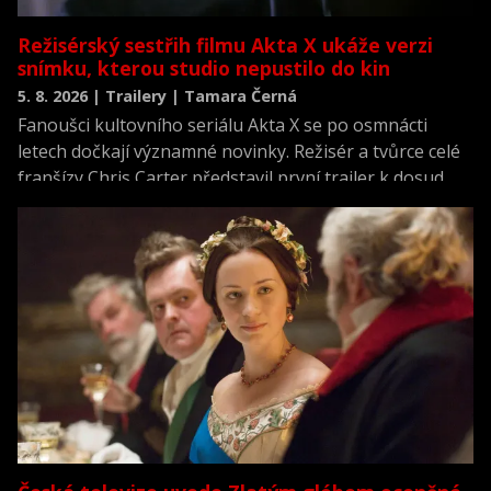
Režisérský sestřih filmu Akta X ukáže verzi
snímku, kterou studio nepustilo do kin
5. 8. 2026 | Trailery | Tamara Černá
Fanoušci kultovního seriálu Akta X se po osmnácti
letech dočkají významné novinky. Režisér a tvůrce celé
franšízy Chris Carter představil první trailer k dosud
neviděné režisérské verzi filmu Akta X: Chci uvěřit.