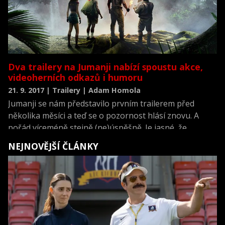
Dva trailery na Jumanji nabízí spoustu akce,
videoherních odkazů i humoru
21. 9. 2017 | Trailery | Adam Homola
Jumanji se nám představilo prvním trailerem před
několika měsíci a teď se o pozornost hlásí znovu. A
pořád víceméně stejně (ne)úspěšně. Je jasné, že
hlavním tahákem filmu budou akční scény s Rockem,
NEJNOVĚJŠÍ ČLÁNKY
prokládané hláškujícím Kevinem Hartem a Jackem
Blackem. Poetiku, uvěřitelnost a drobné hororové
prvky původního filmu bychom tu hledali marně.