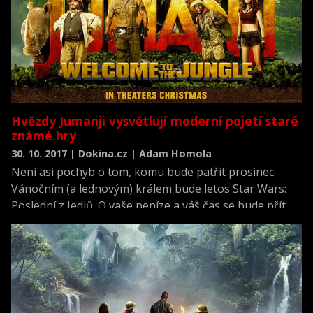
Hvězdy Jumanji vysvětlují moderní pojetí staré
známé hry
30. 10. 2017 | Dokina.cz | Adam Homola
Není asi pochyb o tom, komu bude patřit prosinec.
Vánočním (a lednovým) králem bude letos Star Wars:
Poslední z Jediů. O vaše peníze a váš čas se bude přít
ale ještě jedna značka, která by taky chtěla být velká a
taky pro celou rodinu: Jumanji.