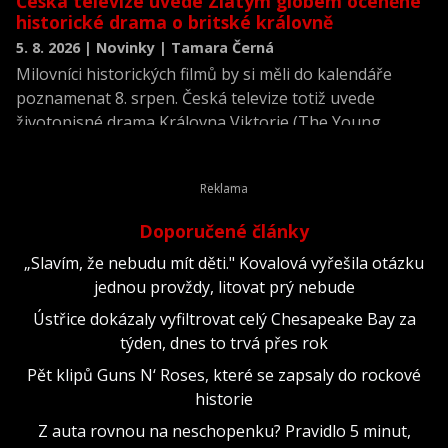
Česká televize uvede Zlatým glóbem oceněné
historické drama o britské královně
5. 8. 2026 | Novinky | Tamara Černá
Milovníci historických filmů by si měli do kalendáře
poznamenat 8. srpen. Česká televize totiž uvede
životopisné drama Královna Viktorie (The Young
Victoria) z roku 2009.
Doporučené články
„Slavím, že nebudu mít děti." Kovalová vyřešila otázku
jednou provždy, litovat prý nebude
Ústřice dokázaly vyfiltrovat celý Chesapeake Bay za
týden, dnes to trvá přes rok
Pět klipů Guns N‘ Roses, které se zapsaly do rockové
historie
Z auta rovnou na neschopenku? Pravidlo 5 minut,