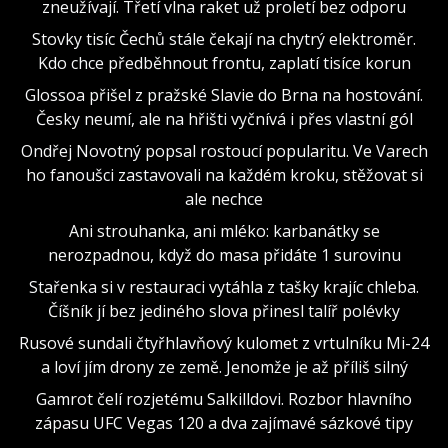
zneužívají. Třetí vlna raket už proletí bez odporu
Stovky tisíc Čechů stále čekají na chytrý elektroměr.
Kdo chce předběhnout frontu, zaplatí tisíce korun
Glossoa přišel z pražské Slavie do Brna na hostování.
Česky neumí, ale na hřišti vyčnívá i přes vlastní gól
Ondřej Novotný popsal rostoucí popularitu. Ve Varech
ho fanoušci zastavovali na každém kroku, stěžovat si
ale nechce
Ani strouhanka, ani mléko: karbanátky se
nerozpadnou, když do masa přidáte 1 surovinu
Stařenka si v restauraci vytáhla z tašky krajíc chleba.
Číšník jí bez jediného slova přinesl talíř polévky
Rusové sundali čtyřhlavňový kulomet z vrtulníku Mi-24
a loví jím drony ze země. Jenomže je až příliš silný
Gamrot čelí rozjetému Salkilldovi. Rozbor hlavního
zápasu UFC Vegas 120 a dva zajímavé sázkové tipy