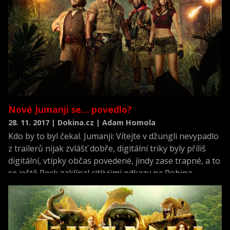
Nové Jumanji se… povedlo?
28. 11. 2017 | Dokina.cz | Adam Homola
Kdo by to byl čekal. Jumanji: Vítejte v džungli nevypadlo
z trailerů nijak zvlášť dobře, digitální triky byly příliš
digitální, vtípky občas povedené, jindy zase trapné, a to
se ještě Rock zaklínal citlivými odkazy na Robina
Williamse a jedničku obecně. Hlavně po zpackané
Pobřežní hlídce to znělo jako recept na průšvih, ale ono
to prý nakonec dopadlo dobře.