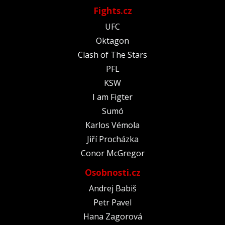
Fights.cz
UFC
Oktagon
Clash of The Stars
PFL
KSW
I am Figter
Sumó
Karlos Vémola
Jiří Procházka
Conor McGregor
Osobnosti.cz
Andrej Babiš
Petr Pavel
Hana Zagorová