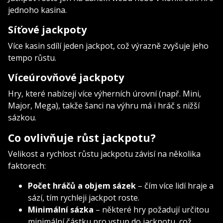
jednoho kasina.
Síťové jackpoty
Více kasin sdílí jeden jackpot, což výrazně zvyšuje jeho
tempo růstu.
Víceúrovňové jackpoty
Hry, které nabízejí více výherních úrovní (např. Mini,
Major, Mega), takže šanci na výhru má i hráč s nižší
sázkou.
Co ovlivňuje růst jackpotu?
Velikost a rychlost růstu jackpotu závisí na několika
faktorech:
Počet hráčů a objem sázek
– čím více lidí hraje a
sází, tím rychleji jackpot roste.
Minimální sázka
– některé hry požadují určitou
minimální částku pro vstup do jackpotu, což