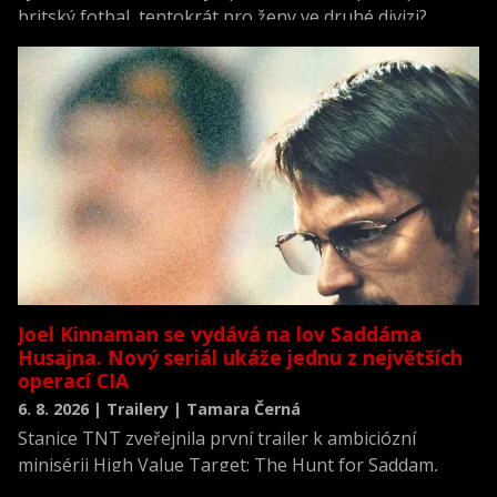
britský fotbal, tentokrát pro ženy ve druhé divizi?
Joel Kinnaman se vydává na lov Saddáma
Husajna. Nový seriál ukáže jednu z největších
operací CIA
6. 8. 2026 | Trailery | Tamara Černá
Stanice TNT zveřejnila první trailer k ambiciózní
minisérii High Value Target: The Hunt for Saddam,
která se vrací k jednomu z nejvýznamnějších okamžiků