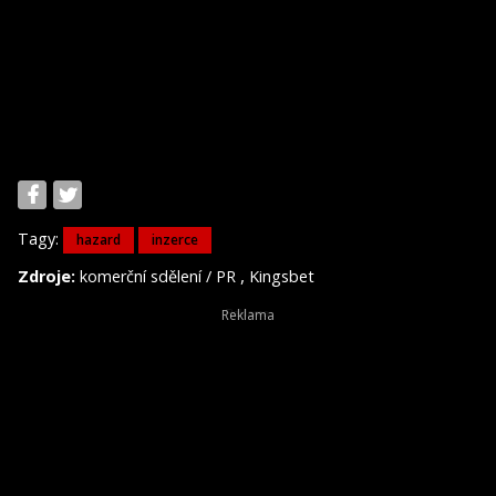
Tagy:
hazard
inzerce
,
Zdroje:
komerční sdělení / PR
Kingsbet