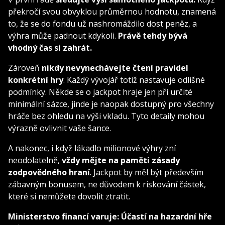
překročí svou obvyklou průměrnou hodnotu, znamená
to, že se do fondu už nashromáždilo dost peněz, a
výhra může padnout kdykoli.
Právě tehdy bývá
vhodný čas si zahrát.
Zároveň
nikdy nevynechávejte čtení pravidel
konkrétní hry
. Každý vývojář totiž nastavuje odlišné
podmínky. Někde se o jackpot hraje jen při určité
minimální sázce, jinde je naopak dostupný pro všechny
hráče bez ohledu na výši vkladu. Tyto detaily mohou
výrazně ovlivnit vaše šance.
A nakonec, i když lákadlo milionové výhry zní
neodolatelně,
vždy mějte na paměti zásady
zodpovědného hraní
. Jackpot by měl být především
zábavným bonusem, ne důvodem k riskování částek,
které si nemůžete dovolit ztratit.
Ministerstvo financí varuje: Účastí na hazardní hře