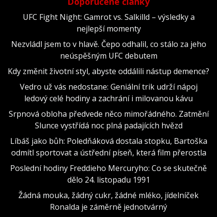
Doporučené články
UFC Fight Night: Gamrot vs. Salkilld – výsledky a
nejlepší momenty
Nezvládl jsem to v hlavě. Čepo odhalil, co stálo za jeho
neúspěšným UFC debutem
Kdy změnit životní styl, abyste oddálili nástup demence?
Vedro už vás nedostane: Geniální trik udrží nápoj
ledový celé hodiny a zachrání i milovanou kávu
Srpnová obloha předvede něco mimořádného. Zatmění
Slunce vystřídá noc plná padajících hvězd
Líbáš jako bůh: Poledňáková dostala stopku, Bartoška
odmítl sportovat a ústřední píseň, která film přerostla
Poslední hodiny Freddieho Mercuryho: Co se skutečně
dělo 24. listopadu 1991
Žádná mouka, žádný cukr, žádné mléko, jídelníček
Ronalda je záměrně jednotvárný