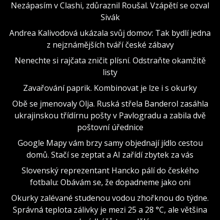
Nezápasím v Clashi, zdůraznil Roušal. Vzápětí se ozval
Sivák
Andrea Kalivodová ukázala svůj domov: Tak bydlí jedna
z nejznámějších tváří české zábavy
Nenechte si rajčata zničit plísní. Odstraňte okamžitě
listy
Zavařování paprik. Kombinovat je lze i s okurky
Obě se jmenovaly Olja. Ruská střela Banderol zasáhla
ukrajinskou třídírnu pošty v Pavlogradu a zabila dvě
poštovní úřednice
Google Mapy vám brzy samy objednají jídlo cestou
domů. Stačí se zeptat a AI zařídí zbytek za vás
Slovenský reprezentant Hancko pálí do českého
fotbalu: Obávám se, že dopadneme jako oni
Okurky zalévané studenou vodou zhořknou do týdne.
Správná teplota zálivky je mezi 25 a 28 °C, ale většina