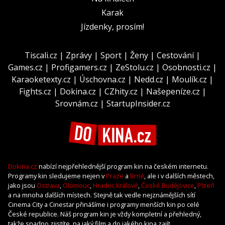
Karak
Jízdenky, prosím!
Tiscali.cz
|
Zprávy
|
Sport
|
Ženy
|
Cestování
|
Games.cz
|
Profigamers.cz
|
ZeStolu.cz
|
Osobnosti.cz
|
Karaoketexty.cz
|
Úschovna.cz
|
Nedd.cz
|
Moulík.cz
|
Fights.cz
|
Dokina.cz
|
CZhity.cz
|
Našepeníze.cz
|
Srovnám.cz
|
StartupInsider.cz
Dokina.cz
nabízí nejpřehlednější program kin na českém internetu.
Programy kin sledujeme nejen v
Praze
a
Brně
, ale i v dalších městech,
jako jsou
Ostrava
,
Olomouc
,
Hradec Králové
,
České Budějovice
,
Plzeň
a na mnoha dalších místech. Stejně tak vedle nejznámějších sítí
Cinema City a Cinestar přinášíme i programy menších kin po celé
České republice. Náš program kin je vždy kompletní a přehledný,
takže snadno zjistíte, na jaký film a do jakého kina zajít.