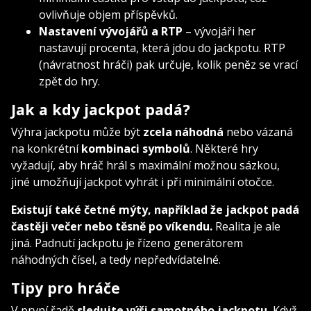
ovlivňuje objem příspěvků.
Nastavení vývojářů a RTP
– vývojáři her
nastavují procenta, která jdou do jackpotu. RTP
(návratnost hráči) pak určuje, kolik peněz se vrací
zpět do hry.
Jak a kdy jackpot padá?
Výhra jackpotu může být
zcela náhodná
nebo vázaná
na konkrétní
kombinaci symbolů
. Některé hry
vyžadují, aby hráč hrál s maximální možnou sázkou,
jiné umožňují jackpot vyhrát i při minimální otočce.
Existují také četné mýty, například že jackpot padá
častěji večer nebo těsně po víkendu.
Realita je ale
jiná. Padnutí jackpotu je řízeno generátorem
náhodných čísel, a tedy nepředvídatelné.
Tipy pro hráče
V první řadě
sledujte výši samotného jackpotu.
Když