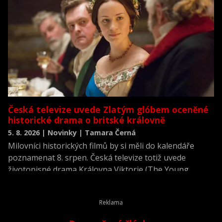
Česká televize uvede Zlatým glóbem oceněné
historické drama o britské královně
5. 8. 2026 | Novinky | Tamara Černá
Milovníci historických filmů by si měli do kalendáře
poznamenat 8. srpen. Česká televize totiž uvede
životopisné drama Královna Viktorie (The Young
Victoria) z roku 2009.