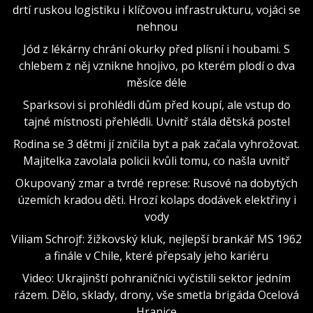
drtí ruskou logistiku i klíčovou infrastrukturu, vojáci se
nehnou
Jód z lékárny chrání okurky před plísní i houbami. S
chlebem z něj vznikne hnojivo, po kterém plodí o dva
měsíce déle
Sparksovi si prohlédli dům před koupí, ale vstup do
tajné místnosti přehlédli. Uvnitř stála dětská postel
Rodina se 3 dětmi jí zničila byt a pak začala vyhrožovat.
Majitelka zavolala policii kvůli tomu, co našla uvnitř
Okupovaný zmar a tvrdé represe: Rusové na dobytých
územích kradou děti. Hrozí kolaps dodávek elektřiny i
vody
Viliam Schrojf: žižkovský kluk, nejlepší brankář MS 1962
a finále v Chile, které přepsaly jeho kariéru
Video: Ukrajinští pohraničníci vyčistili sektor jedním
rázem. Dělo, sklady, drony, vše smetla brigáda Ocelová
Hranice