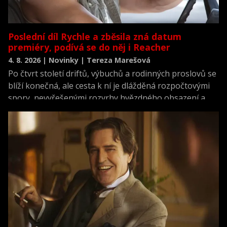
Poslední díl Rychle a zběsila zná datum
premiéry, podívá se do něj i Reacher
4. 8. 2026 | Novinky | Tereza Marešová
Po čtvrt století driftů, výbuchů a rodinných proslovů se
blíží konečná, ale cesta k ní je dlážděná rozpočtovými
spory, nevyřešenými rozvrhy hvězdného obsazení a
scénářem, který prý dojímá i ostříleného akčního
hrdinu k slzám.