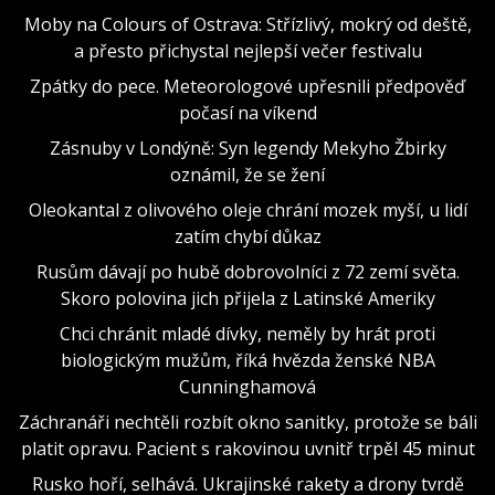
Moby na Colours of Ostrava: Střízlivý, mokrý od deště,
a přesto přichystal nejlepší večer festivalu
Zpátky do pece. Meteorologové upřesnili předpověď
počasí na víkend
Zásnuby v Londýně: Syn legendy Mekyho Žbirky
oznámil, že se žení
Oleokantal z olivového oleje chrání mozek myší, u lidí
zatím chybí důkaz
Rusům dávají po hubě dobrovolníci z 72 zemí světa.
Skoro polovina jich přijela z Latinské Ameriky
Chci chránit mladé dívky, neměly by hrát proti
biologickým mužům, říká hvězda ženské NBA
Cunninghamová
Záchranáři nechtěli rozbít okno sanitky, protože se báli
platit opravu. Pacient s rakovinou uvnitř trpěl 45 minut
Rusko hoří, selhává. Ukrajinské rakety a drony tvrdě