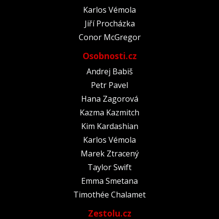
Karlos Vémola
Jiří Procházka
Conor McGregor
Osobnosti.cz
Andrej Babiš
Petr Pavel
Hana Zagorová
Kazma Kazmitch
Kim Kardashian
Karlos Vémola
Marek Ztracený
Taylor Swift
Emma Smetana
Timothée Chalamet
Zestolu.cz