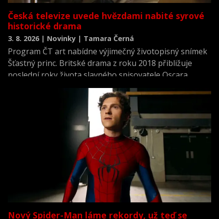
Česká televize uvede hvězdami nabité syrové
historické drama
3. 8. 2026 | Novinky | Tamara Černá
Program ČT art nabídne výjimečný životopisný snímek
Šťastný princ. Britské drama z roku 2018 přibližuje
poslední roky života slavného spisovatele Oscara
Wildea a nabízí jeho neidealizovaný portrét v období,
kdy po věznění čelil chudobě, nemoci i společenskému
odmítnutí. Film napsal, režíroval a zároveň si v něm
zahrál hlavní roli Rupert Everett.
Nový Spider-Man láme rekordy, už teď se