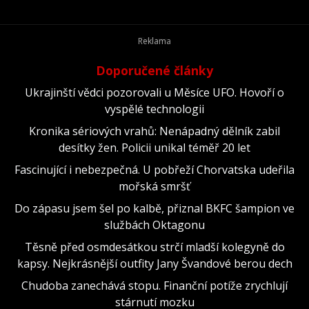
původně uvést Amazon MGM Studios, společnost však
projekt nečekaně odložila a rozhodla se jej nabídnout
jinému distributorovi.
Doporučené články
Ukrajinští vědci pozorovali u Měsíce UFO. Hovoří o
vyspělé technologii
Kronika sériových vrahů: Nenápadný dělník zabil
desítky žen. Policii unikal téměř 20 let
Fascinující i nebezpečná. U pobřeží Chorvatska udeřila
mořská smršť
Do zápasu jsem šel po kalbě, přiznal BKFC šampion ve
službách Oktagonu
Těsně před osmdesátkou strčí mladší kolegyně do
kapsy. Nejkrásnější outfity Jany Švandové berou dech
Chudoba zanechává stopu. Finanční potíže zrychlují
stárnutí mozku