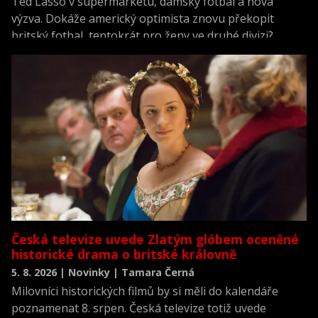
Ted Lasso v supermarketu, dámský fotbal a nová
výzva. Dokáže americký optimista znovu překopit
britský fotbal, tentokrát pro ženy ve druhé divizi?
Česká televize uvede Zlatým glóbem oceněné
historické drama o britské královně
5. 8. 2026 | Novinky | Tamara Černá
Milovníci historických filmů by si měli do kalendáře
poznamenat 8. srpen. Česká televize totiž uvede