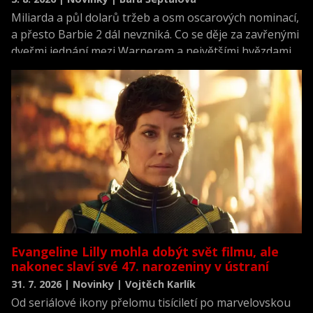
Miliarda a půl dolarů tržeb a osm oscarových nominací,
a přesto Barbie 2 dál nevzniká. Co se děje za zavřenými
dveřmi jednání mezi Warnerem a největšími hvězdami
projektu?
Evangeline Lilly mohla dobýt svět filmu, ale
nakonec slaví své 47. narozeniny v ústraní
31. 7. 2026 | Novinky | Vojtěch Karlík
Od seriálové ikony přelomu tisíciletí po marvelovskou