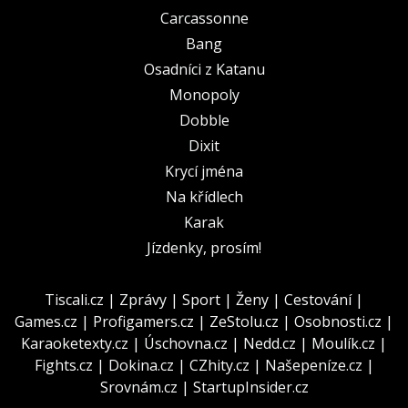
Carcassonne
Bang
Osadníci z Katanu
Monopoly
Dobble
Dixit
Krycí jména
Na křídlech
Karak
Jízdenky, prosím!
Tiscali.cz
|
Zprávy
|
Sport
|
Ženy
|
Cestování
|
Games.cz
|
Profigamers.cz
|
ZeStolu.cz
|
Osobnosti.cz
|
Karaoketexty.cz
|
Úschovna.cz
|
Nedd.cz
|
Moulík.cz
|
Fights.cz
|
Dokina.cz
|
CZhity.cz
|
Našepeníze.cz
|
Srovnám.cz
|
StartupInsider.cz