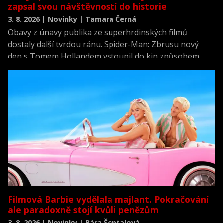
zapsal svou návštěvností do historie
3. 8. 2026 | Novinky | Tamara Černá
Obavy z únavy publika ze superhrdinských filmů
dostaly další tvrdou ránu. Spider-Man: Zbrusu nový
den s Tomem Hollandem vstoupil do kin způsobem,
který předčil i ta nejoptimističtější očekávání.
Filmová Barbie vydělala majlant. Pokračování
ale paradoxně stojí kvůli penězům
3. 8. 2026 | Novinky | Bára Šeptalová