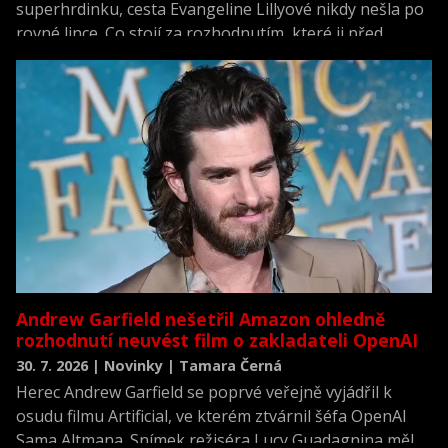
superhrdinku, cesta Evangeline Lillyové nikdy nešla po
rovné lince. Co stojí za rozhodnutím, které ji před
dvěma lety odvedlo z Hollywoodu, a co se stalo potom?
Andrew Garfield nešetřil Amazon ohledně
rozhodnutí neuvést film o zakladateli OpenAI
30. 7. 2026 | Novinky | Tamara Černá
Herec Andrew Garfield se poprvé veřejně vyjádřil k
osudu filmu Artificial, ve kterém ztvárnil šéfa OpenAI
Sama Altmana. Snímek režiséra Lucy Guadagnina měl