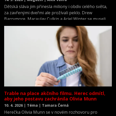
Dětská sláva jim přinesla miliony i obdiv celého světa,
za zavřenými dveřmi ale prožívali peklo. Drew
Barrymore, Macaulay Culkin a Ariel Winter se museli
postavit vlastním rodičům a ještě před dospělostí
převzít kontrolu nad svým životem. Jaké trauma je k
tomu dohnalo a jak vypadají jejich osudy dnes?
Trable na place akčního filmu. Herec odmítl,
aby jeho postavu zachránila Olivia Munn
10. 4. 2026 | Téma | Tamara Černá
Herečka Olivia Munn se v novém rozhovoru pro