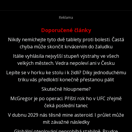
Šíleného Maxe šel proti proudu.
Doporučené články
Nikdy nemíchejte tyto dvě tablety proti bolesti. Častá
chyba může skončit krvácením do žaludku
Itálie vyhlásila nejvyšší stupeň výstrahy ve všech
velkých městech. Vedra nepoleví ani v Česku
Lepíte se v horku ke stolu i k židli? Díky jednoduchému
triku vás předloktí konečně přestanou pálit
Skutečně hloupneme?
McGregor je po operaci. Příští rok ho v UFC zřejmě
čeká poslední tanec
V dubnu 2029 nás těsně mine asteroid. I průlet může
mít závažné následky
Globální oteplování neprobíhá stabilně. Prudce