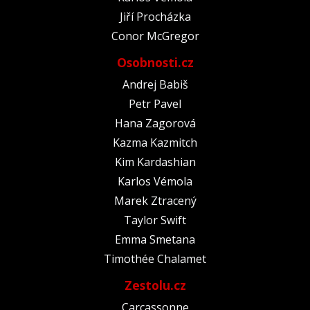
Jiří Procházka
Conor McGregor
Osobnosti.cz
Andrej Babiš
Petr Pavel
Hana Zagorová
Kazma Kazmitch
Kim Kardashian
Karlos Vémola
Marek Ztracený
Taylor Swift
Emma Smetana
Timothée Chalamet
Zestolu.cz
Carcassonne