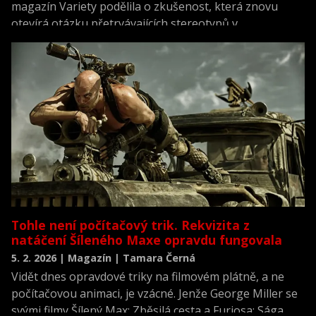
magazín Variety podělila o zkušenost, která znovu
otevírá otázku přetrvávajících stereotypů v
hollywoodské produkci. Podle jejích slov jeden z jejích
mužských kolegů odmítl natočit scénu, v níž jeho
postavu zachraňuje žena – jednoduše proto, že se mu
takový moment nelíbil.
Tohle není počítačový trik. Rekvizita z
natáčení Šíleného Maxe opravdu fungovala
5. 2. 2026 | Magazín | Tamara Černá
Vidět dnes opravdové triky na filmovém plátně, a ne
počítačovou animaci, je vzácné. Jenže George Miller se
svými filmy Šílený Max: Zběsilá cesta a Furiosa: Sága