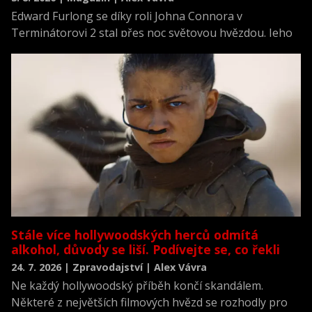
Edward Furlong se díky roli Johna Connora v
Terminátorovi 2 stal přes noc světovou hvězdou. Jeho
další život však poznamenaly závislosti, osobní pády i
dlouhá cesta zpět, zatímco slavný film letos slaví 35 let.
Stále více hollywoodských herců odmítá
alkohol, důvody se liší. Podívejte se, co řekli
24. 7. 2026 | Zpravodajství | Alex Vávra
Ne každý hollywoodský příběh končí skandálem.
Některé z největších filmových hvězd se rozhodly pro