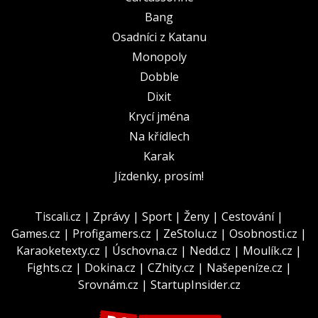
Bang
Osadníci z Katanu
Monopoly
Dobble
Dixit
Krycí jména
Na křídlech
Karak
Jízdenky, prosím!
Tiscali.cz
|
Zprávy
|
Sport
|
Ženy
|
Cestování
|
Games.cz
|
Profigamers.cz
|
ZeStolu.cz
|
Osobnosti.cz
|
Karaoketexty.cz
|
Úschovna.cz
|
Nedd.cz
|
Moulík.cz
|
Fights.cz
|
Dokina.cz
|
CZhity.cz
|
Našepeníze.cz
|
Srovnám.cz
|
StartupInsider.cz