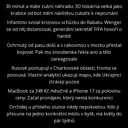
30 minut a máte zubní náhradu: 3D tiskárna velká jako
krabice od bot mění návštěvu zubaře k nepoznání
Infantino svolal krizovou schůzku do Rabatu. Wenger
se od něj distancoval, generální sekretář FIFA hovoří o
hanbě
Ochrnutý od pasu dolů a s rakovinou v mozku přestal
bojovat. Pak mu snoubenka řekla ano a tělo
zareagovalo
Rusové postupují v Charkovské oblasti, fronta se
posouvá. Vlastní analytici ukazují mapu, kde Ukrajinci
ztrácejí pozice
MacBook za 349 Kč měsíčně a iPhone 17 za polovinu
ceny. Začal pronájem, který nemá konkurenci
Orchidej u přímého slunce nikdy nepokvetou. Kdo ji
přesune na jedno konkrétní místo v bytě, má květy do
pár týdnů