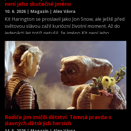
není jeho skutečné jméno
10. 6. 2026 | Magazín | Alex Vávra
Kit Harington se proslavil jako Jon Snow, ale ještě před
světovou slávou zažil kuriózní životní moment. Až do
jedenácti let totiž netušil, že jméno Kit není jeho
skutečné. Jak se z chlapce s nečekanou krizí identity
stal jeden z nejznámějších herců světa?
Rodiče jim zničili dětství: Temná pravda o
slavných dětských hercích
14. 5. 2026 | Magazín | Alex Vávra