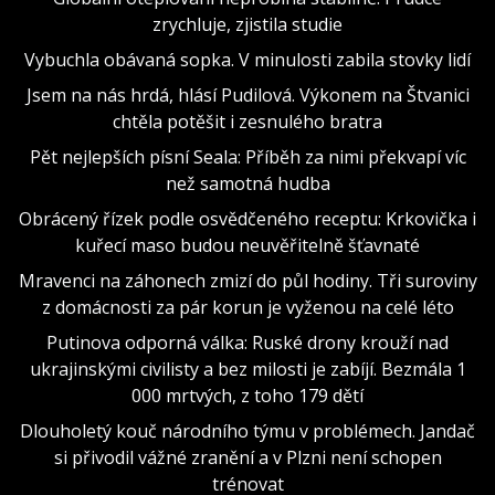
zrychluje, zjistila studie
Vybuchla obávaná sopka. V minulosti zabila stovky lidí
Jsem na nás hrdá, hlásí Pudilová. Výkonem na Štvanici
chtěla potěšit i zesnulého bratra
Pět nejlepších písní Seala: Příběh za nimi překvapí víc
než samotná hudba
Obrácený řízek podle osvědčeného receptu: Krkovička i
kuřecí maso budou neuvěřitelně šťavnaté
Mravenci na záhonech zmizí do půl hodiny. Tři suroviny
z domácnosti za pár korun je vyženou na celé léto
Putinova odporná válka: Ruské drony krouží nad
ukrajinskými civilisty a bez milosti je zabíjí. Bezmála 1
000 mrtvých, z toho 179 dětí
Dlouholetý kouč národního týmu v problémech. Jandač
si přivodil vážné zranění a v Plzni není schopen
trénovat