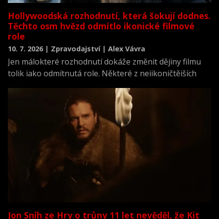
Hollywoodská rozhodnutí, která šokují dodnes.
Těchto osm hvězd odmítlo ikonické filmové
role
10. 7. 2026 | Zpravodajství | Alex Vávra
Jen málokteré rozhodnutí dokáže změnit dějiny filmu
tolik jako odmítnutá role. Některé z nejikoničtějších
postav Hollywoodu totiž původně měly ztvárnit úplně
jiné hvězdy. Podívejte se na sedm slavných herců, kteří
řekli „ne“ rolím, jež se později staly legendárními.
Jon Sníh ze Hry o trůny 11 let nevěděl, že Kit