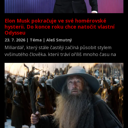
Elon Musk pokračuje ve své homérovské
hysterii. Do konce roku chce natočit vlastní
Odysseu
23. 7. 2026 | Téma | Aleš Smutný
Miliardář, který stále častěji začíná působit stylem
vyšinutého člověka, který tráví příliš mnoho času na
sociálních sítích, se opět pustil do Nolanovy Odysseje a
následně i do své vlastní.