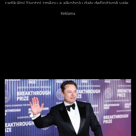
radikální životní změnu a alkoholu daly definitivně vale.
Dnes tvrdí, že šlo o jedno z nejlepších rozhodnutí, jaké
kdy udělaly.