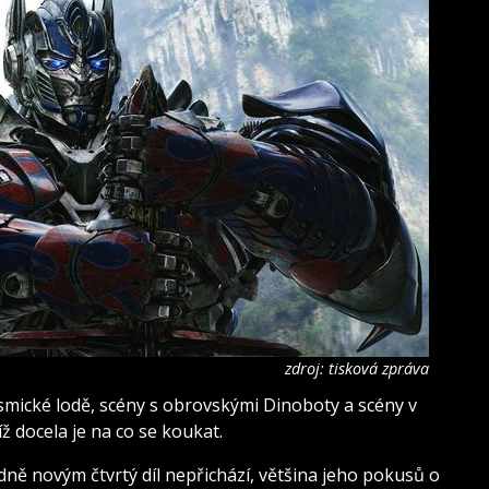
zdroj: tisková zpráva
smické lodě, scény s obrovskými Dinoboty a scény v
íž docela je na co se koukat.
sadně novým čtvrtý díl nepřichází, většina jeho pokusů o