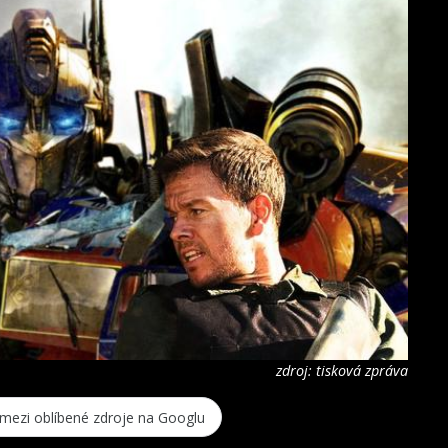
zdroj: tisková zpráva
 mezi oblíbené zdroje na Googlu