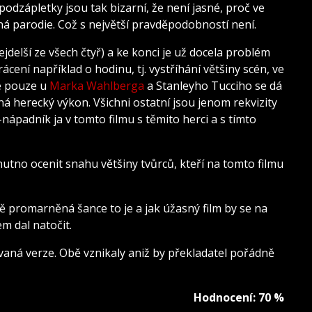
odzápletky jsou tak bizarní, že není jasné, proč ve
aná parodie. Což s největší pravděpodobností není.
ejdelší ze všech čtyř) a ke konci je už docela problém
ení například o hodinu, tj. vystříhání většiny scén, ve
že pouze u
Marka Wahlberga
a Stanleyho Tucciho se dá
á herecký výkon. Všichni ostatní jsou jenom rekvizity
nápadník ja v tomto filmu s těmito herci a s tímto
e nutno ocenit snahu většiny tvůrců, kteří na tomto filmu
ě promarněná šance to je a jak úžasný film by se na
 dal natočit.
ovaná verze. Obě vznikaly aniž by překladatel pořádně
Hodnocení: 70 %