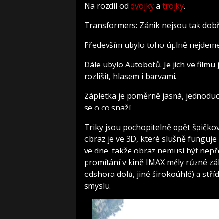
Na rozdíl od
dvojky
a
trojky
.
Transformers: Zánik nejsou tak dobří, 
Především ubylo toho úplně nejdem
Dále ubylo Autobotů. Je jich ve film
rozlišit, hlasem i barvami.
Zápletka je poměrně jasná, jednoduc
se o co snaží.
Triky jsou pochopitelně opět špičkov
obraz je ve 3D, které slušně funguje 
ve dne, takže obraz nemusí být nepře
promítání v kině IMAX měly různé záb
odshora dolů, jiné širokoúhlé) a stř
smyslu.