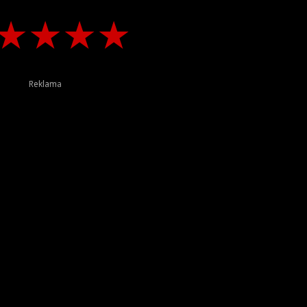
★
★
★
★