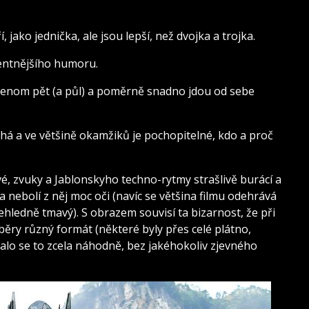
jako jednička, ale jsou lepší, než dvojka a trojka.
entnějšího humoru.
u jenom pět (a půl) a poměrně snadno jdou od sebe
há a ve většině okamžiků je pochopitelné, kdo a proč
é, zvuky a Jablonskyho techno-rytmy strašlivě burácí a
a nebolí z něj moc oči (navíc se většina filmu odehrává
hledně tmavý). S obrazem souvisí ta bizarnost, že při
ěry různý formát (některé byly přes celé plátno,
ídalo se to zcela náhodně, bez jakéhokoliv zjevného