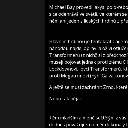
Michael Bay provedl jakýsi polo-reboo
sice odehrává ve světě, ve kterém se
něm ani jeden z lidských hrdinů z pře
Hlavním hrdinou je tentokrát Cade Y
náhodou najde, opraví a oživí otluč
Transformerů (z nichž si z předchoz
musejí bojovat jednak proti zlému C.
Lockdownovi, lovci Transformerů, kter
proti Megatronovi (nyní Galvatronovi
A ještě se musí zachránit Zrno, kter
Nebo tak nějak.
Těm mladším a méně sečtělým z vás 
dodnes považuji za téměř dokonalý fi