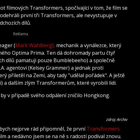
t filmových Transformers, spočívající v tom, že film se
 odehráli první tři Transformers, ale nevystupuje v
dchozích dílů.
eager (
Mark Wahlberg),
mechanik a vynálezce, který
eného Optima Prima. Ten dá dohromady partu čtyř
ích dílů pamatuji pouze Bumblebeeho) a společně
I.A. agentovi (Kelsey Grammer) a jednak proti
ý přiletěl na Zemi, aby tady "udělal pořádek". A ještě
) a dalším zlým Transformerům, které vyrobili lidi.
é by v případě svého odpálení zničilo Hongkong.
zdroj: Archiv
bych nejprve rád připomněl, že první
Transformers
lm a nedávno jsem se na ně s radostí podíval znovu.