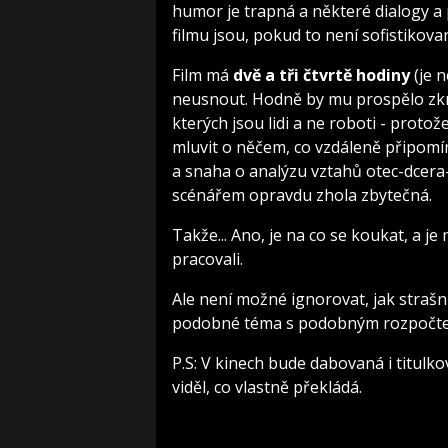
humor je trapná a některé dialogy a p
filmu jsou, pokud to není sofistikov
Film má
dvě a tři čtvrtě hodiny
(je n
neusnout. Hodně by mu prospělo zkrác
kterých jsou lidi a ne roboti - proto
mluvit o něčem, co vzdáleně připomín
a snaha o analýzu vztahů otec-dcera-
scénářem opravdu zhola zbytečná.
Takže... Ano, je na co se koukat, a j
pracovali.
Ale není možné ignorovat, jak strašn
podobné téma s podobným rozpočtem
P.S: V kinech bude dabovaná i titulk
viděl, co vlastně překládá.