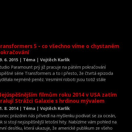
ransformers 5 - co všechno víme o chystaném
okračování
9. 6. 2015 | Téma | Vojtěch Karlík
tudio Paramount prý již pracuje na pátém pokračování
spěšné série Transformers a to i přesto, že čtvrtá epizoda
ydělala nejméně peněz. Vesmírní roboti jsou totiž stále
ympatickou značkou, na které se dobře vydělává. Neudělat
átý díl by bylo proti logice filmových studií.
ejúspěšnějším filmům roku 2014 v USA zatím
ralují Strážci Galaxie s hrdinou mývalem
1. 8. 2014 | Téma | Vojtěch Karlík
onec prázdnin nás přivedl na myšlenku podívat se za oceán,
ak si stojí nejúspěšnější letošní hity. Nabízíme vám pohled na
rvní desítku, která ukazuje, že americké publikum ze všeho