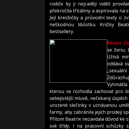
rodiče by ji nejraději viděli pro
překročila třicátiny a aspirovala na
Její kresbičky a průvodní texty o z
neškodnou libůstku. Knížky Beat
bestsellery.
Renée Ze
se ženu, 
Užívá mír
oddává sv
„sexuální
Zdůrazňu
Vyhmátla
kterou se rozhodla zachovat pro bu
sebejistější mluvě, nečekaný úspěch
urozené slečinky v uznávanou uměl
farmy, aby zabránila jejich prodeji 
Přitom Beatrix nezavdala důvod ke 
své třídy. I na pracovní schůzky 