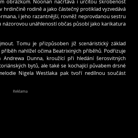
ým obrázkům. Noonan načrtává i určitou škrobenost
v hrdinčině rodině a jako částečný protiklad vyzvedává
rmana, i jeho razantnější, rovněž neprovdanou sestru
ou názorovou unáhleností občas působí jako karikatura
mout. Tomu je přizpůsoben již scenáristický základ
 příběh nahlížel očima Beatrixiných příběhů. Podřizuje
Andrewa Dunna, kroužící při hledání šerosvitných
oriánských bytů, ale také se kochající půvabem drsné
melodie Nigela Westlaka pak tvoří nedílnou součást