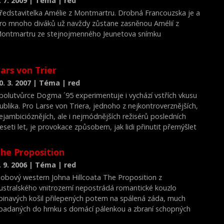
. 7. 2009 | Téma | red
ozpočtu a snaží se i o mírné inovace v mezích slušnosti, jejím
ředstavitelka Amélie z Montmartru. Drobná Francouzska je a
ejvětším problémem je právě všeobecný dojem z
ro mnoho diváků už navždy zůstane zasněnou Amélií z
astavované kaše.
ontmartru ze stejnojmenného Jeunetova snímku
ars von Trier
0. 3. 2007 | Téma | red
polutvůrce Dogma ´95 experimentuje i vychází vstřích vkusu
ublika. Pro Larse von Triera, jednoho z nejkontroverznějších,
ejambicióznějích, ale i nejmódnějších režisérů posledních
eseti let, je provokace způsobem, jak lidi přinutit přemýšlet
he Proposition
. 9. 2006 | Téma | red
obový western Johna Hillcoata The Proposition z
ustralského vnitrozemí nepostrádá romantické kouzlo
pinavých košil přilepených potem na spálená záda, much
padaných do hrnku s domácí pálenkou a zbraní schopných
dstřelit lidskou hlavu jako kdyby to byl vodní meloun