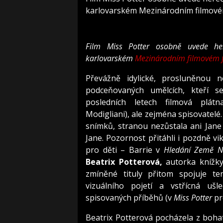
karlovarském Mezinárodním filmovém
Film Miss Potter osobně uvede h
karlovarském
Mezinárodním filmovém f
Převážně idylické, prosluněnou n
podceňovaných umělcích, kteří se
posledních letech filmová plátna
Modigliani), ale zejména spisovatelé
snímků, stranou nezůstala ani Jane
Jane. Pozornost přitáhli i pozdně vik
pro děti – Barrie v
Hledání Země 
Beatrix Potterová,
autorka knížky
zmíněné tituly přitom spojuje te
vizuálního pojetí a vstřícná ušl
spisovaných příběhů (v
Miss Potter
pr
Beatrix Potterová pocházela z bohaté