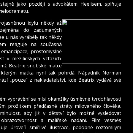
tejně jako později s advokátem Heelisem, splňuje
melodramatu.
rojasněnou idylu někdy až
 zejména do zadumaných
 se u nás vyráběly tak někdy
m reaguje na současná
 emancipace, prostomyslně
t v mezilidských vztazích.
němž Beatrix snobské matce
d, kterým matka nyní tak pohrdá. Nápadník Norman
hází „pouze“ z nakladatelství, kde Beatrix vydává své
ém vyprávění se mísí okamžiky úsměvné tvrdohlavosti
ým prožitkem předčasné ztráty milovaného člověka.
minulost, aby již v dětství bylo možné vysledovat
obrazotvornost a malířské nadání. Film vesměs
uje úroveň smířlivé ilustrace, podobné roztomilým