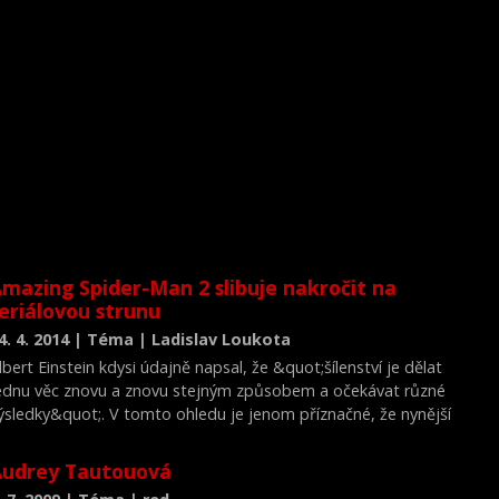
mazing Spider-Man 2 slibuje nakročit na
eriálovou strunu
4. 4. 2014 | Téma | Ladislav Loukota
lbert Einstein kdysi údajně napsal, že &quot;šílenství je dělat
ednu věc znovu a znovu stejným způsobem a očekávat různé
ýsledky&quot;. V tomto ohledu je jenom příznačné, že nynější
íl Amazing Spider-Man 2 a &quot;starého&quot; Spider-Mana
 s Tobeym Maguirem od sebe dělí méně než deset let. Ačkoliv
Audrey Tautouová
ak restartovaná série o Pavoučím muži lije stále více peněz do