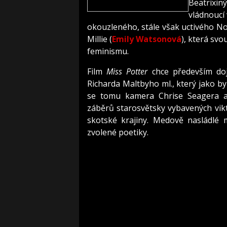
Beatrixin
vládnoucí 
okouzleného, stále však uctivého No
Millie (
Emily Watsonová
), která sv
feminismu.
Film
Miss Potter
chce především doj
Richarda Maltbyho ml., který jako by
se tomu kamera Chrise Seagera a 
záběrů starosvětsky vybavených vikt
skotské krajiny. Medově nasládlé 
zvolené poetiky.