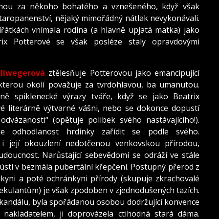
vdanou za někoho bohatého a vznešeného, když však
 staropanenství, nějaký mimořádný nátlak nevykonávali.
vířátkách vnímala rodina (a hlavně upjatá matka) jako
rix Potterové se však posléze staly opravdovými
llwegerová
ztělesňuje Potterovou jako emancipující
kterou okolí považuje za tvrdohlavou, ba umanutou.
ně spiklenecké výrazy tváře, když se jako Beatrix
é literárně výtvarné vášni, nebo se dokonce dopustí
 odvázanosti“ (opětuje polibek svého nastávajícího!).
je odhodlanost hrdinky zařídit se podle svého.
 i její okouzlení nedotčenou venkovskou přírodou,
doucnost. Narůstající sebevědomí se odráží ve stále
 ústí v bezmála pubertální křepčení. Postupný přerod z
kyni a poté ochránkyni přírody (skupuje zkrachovalé
spekulantům) je však zpodoben v zjednodušených tazích.
skandálu, byla spořádanou osobou dodržující konvence
s nakladatelem, ji doprovázela ctihodná stará dáma.