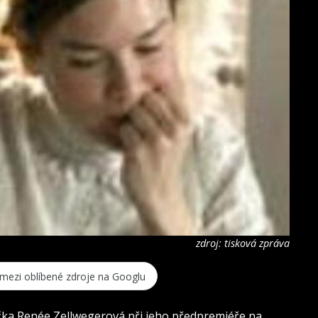
zdroj: tisková zpráva
 mezi oblíbené zdroje na Googlu
čka Renée Zellwegerová při jeho předpremiéře na