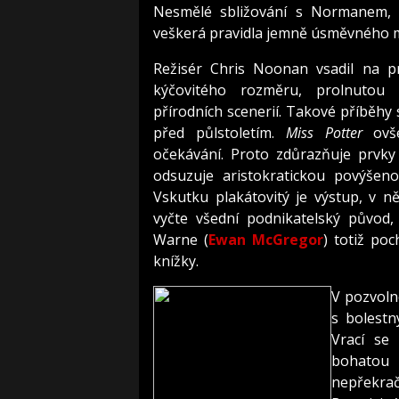
Nesmělé sbližování s Normanem, s
veškerá pravidla jemně úsměvného 
Režisér Chris Noonan vsadil na p
kýčovitého rozměru, prolnutou
přírodních scenerií. Takové příběhy
před půlstoletím.
Miss Potter
ovše
očekávání. Proto zdůrazňuje prvky
odsuzuje aristokratickou povýšenos
Vskutku plakátovitý je výstup, v 
vyčte všední podnikatelský půvo
Warne (
Ewan McGregor
) totiž poc
knížky.
V pozvoln
s bolestn
Vrací se 
bohatou 
nepřekrač