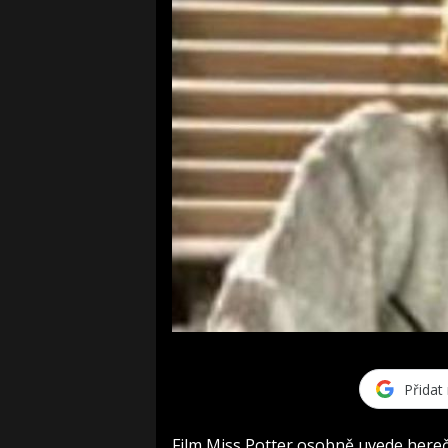
Přidat
Film Miss Potter osobně uvede here