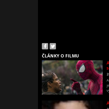
ČLÁNKY O FILMU
A
s
2
A
j
v
d
2
t