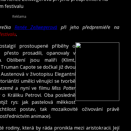
 festivalu
erečka
Renée Zellwegerová
při jeho předpremiéře na
estivalu
.
ostalgií prostoupené příběhy o
 přesto prosadili, opanovaly v
. Oblíbení jsou malíři (Klimt,
. Truman Capote se dočkal již dvou
 Austenová v životopisu Elegantní
toriánští umělci věnující se tvorbě
Nezemě
a nyní ve filmu
Miss Potter
 o Králiku Petrovi. Oba posledně
ntýž rys: jak pastelová měkkost
echtilost postav, tak mozaikovité oživování právě
ostřednictvím animace).
 rodiny, která by ráda pronikla mezi aristokracii. Její