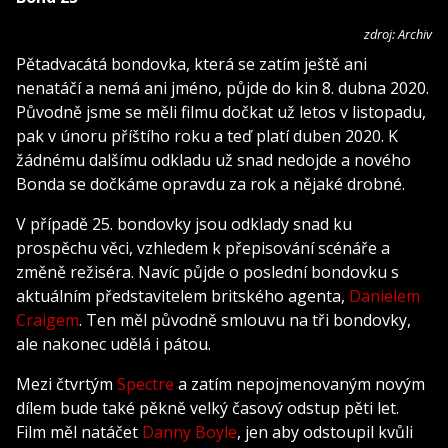
zdroj: Archiv
Pětadvacátá bondovka, která se zatím ještě ani
nenatáčí a nemá ani jméno, půjde do kin 8. dubna 2020.
Původně jsme se měli filmu dočkat už letos v listopadu,
pak v únoru příštího roku a teď platí duben 2020. K
žádnému dalšímu odkladu už snad nedojde a nového
Bonda se dočkáme opravdu za rok a nějaké drobné.
V případě 25. bondovky jsou odklady snad ku
prospěchu věci, vzhledem k přepisování scénáře a
změně režiséra. Navíc půjde o poslední bondovku s
aktuálním představitelem britského agenta,
Danielem
Craigem
. Ten měl původně smlouvu na tři bondovky,
ale nakonec udělá i pátou.
Mezi čtvrtým
Spectre
a zatím nepojmenovaným novým
dílem bude také pěkně velký časový odstup pěti let.
Film měl natáčet
Danny Boyle
, jen aby odstoupil kvůli