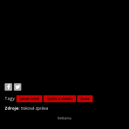
Tagy:
James Bond
Rychle a zběsile
Duna
Zdroje:
tisková zpráva