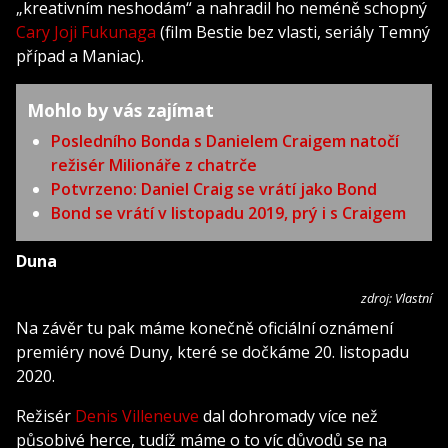
„kreativním neshodám“ a nahradil ho neméně schopný
Cary Joji Fukunaga
(film Bestie bez vlasti, seriály Temný
případ a Maniac).
Mohlo by vás zajímat
Posledního Bonda s Danielem Craigem natočí
režisér Milionáře z chatrče
Potvrzeno: Daniel Craig se vrátí jako Bond
Bond se vrátí v listopadu 2019, prý i s Craigem
Duna
zdroj: Vlastní
Na závěr tu pak máme konečně oficiální oznámení
premiéry nové Duny, které se dočkáme 20. listopadu
2020.
Režisér
Denis Villeneuve
dal dohromady více než
působivé herce, tudíž máme o to víc důvodů se na