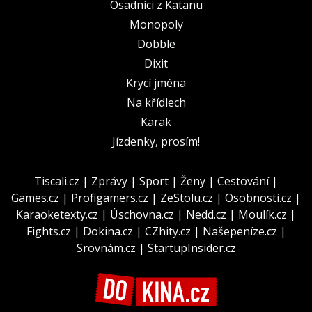
Osadníci z Katanu
Monopoly
Dobble
Dixit
Krycí jména
Na křídlech
Karak
Jízdenky, prosím!
Tiscali.cz
|
Zprávy
|
Sport
|
Ženy
|
Cestování
|
Games.cz
|
Profigamers.cz
|
ZeStolu.cz
|
Osobnosti.cz
|
Karaoketexty.cz
|
Úschovna.cz
|
Nedd.cz
|
Moulík.cz
|
Fights.cz
|
Dokina.cz
|
CZhity.cz
|
Našepeníze.cz
|
Srovnám.cz
|
StartupInsider.cz