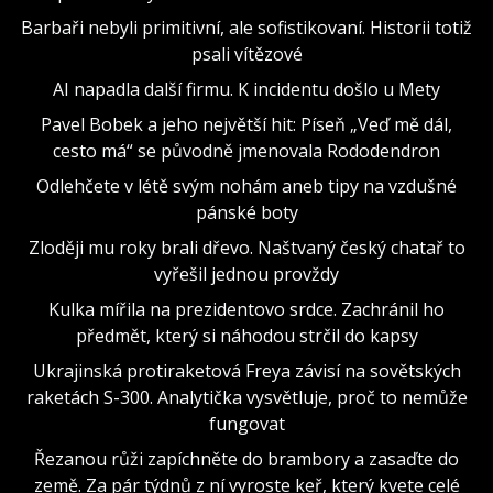
Barbaři nebyli primitivní, ale sofistikovaní. Historii totiž
psali vítězové
AI napadla další firmu. K incidentu došlo u Mety
Pavel Bobek a jeho největší hit: Píseň „Veď mě dál,
cesto má“ se původně jmenovala Rododendron
Odlehčete v létě svým nohám aneb tipy na vzdušné
pánské boty
Zloději mu roky brali dřevo. Naštvaný český chatař to
vyřešil jednou provždy
Kulka mířila na prezidentovo srdce. Zachránil ho
předmět, který si náhodou strčil do kapsy
Ukrajinská protiraketová Freya závisí na sovětských
raketách S-300. Analytička vysvětluje, proč to nemůže
fungovat
Řezanou růži zapíchněte do brambory a zasaďte do
země. Za pár týdnů z ní vyroste keř, který kvete celé