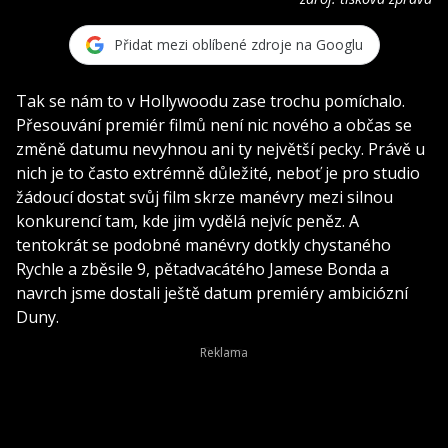
Přidat mezi oblíbené zdroje na Googlu
Tak se nám to v Hollywoodu zase trochu pomíchalo.
Přesouvání premiér filmů není nic nového a občas se
změně datumu nevyhnou ani ty největší pecky. Právě u
nich je to často extrémně důležité, neboť je pro studio
žádoucí dostat svůj film skrze manévry mezi silnou
konkurencí tam, kde jim vydělá nejvíc peněz. A
tentokrát se podobné manévry dotkly chystaného
Rychle a zběsile 9, pětadvacátého Jamese Bonda a
navrch jsme dostali ještě datum premiéry ambiciózní
Duny.