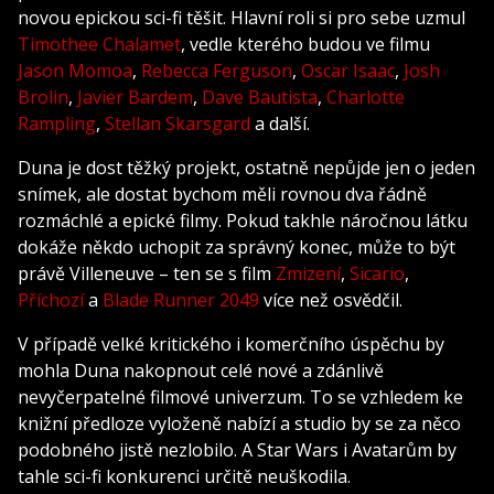
novou epickou sci-fi těšit. Hlavní roli si pro sebe uzmul
Timothee Chalamet
, vedle kterého budou ve filmu
Jason Momoa
,
Rebecca Ferguson
,
Oscar Isaac
,
Josh
Brolin
,
Javier Bardem
,
Dave Bautista
,
Charlotte
Rampling
,
Stellan Skarsgard
a další.
Duna je dost těžký projekt, ostatně nepůjde jen o jeden
snímek, ale dostat bychom měli rovnou dva řádně
rozmáchlé a epické filmy. Pokud takhle náročnou látku
dokáže někdo uchopit za správný konec, může to být
právě Villeneuve – ten se s film
Zmizení
,
Sicario
,
Příchozí
a
Blade Runner 2049
více než osvědčil.
V případě velké kritického i komerčního úspěchu by
mohla Duna nakopnout celé nové a zdánlivě
nevyčerpatelné filmové univerzum. To se vzhledem ke
knižní předloze vyloženě nabízí a studio by se za něco
podobného jistě nezlobilo. A Star Wars i Avatarům by
tahle sci-fi konkurenci určitě neuškodila.