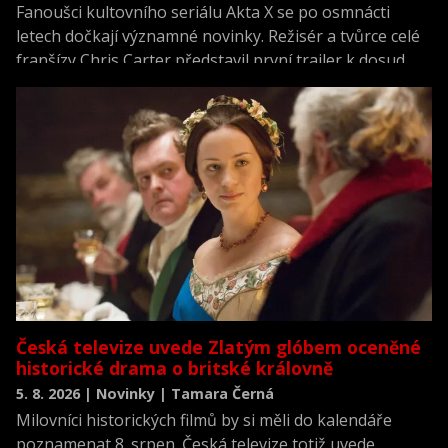
Fanoušci kultovního seriálu Akta X se po osmnácti
letech dočkají významné novinky. Režisér a tvůrce celé
franšízy Chris Carter představil první trailer k dosud
neviděné režisérské verzi filmu Akta X: Chci uvěřit.
Česká televize uvede Zlatým glóbem oceněné
historické drama o britské královně
5. 8. 2026 | Novinky | Tamara Černá
Milovníci historických filmů by si měli do kalendáře
poznamenat 8. srpen. Česká televize totiž uvede