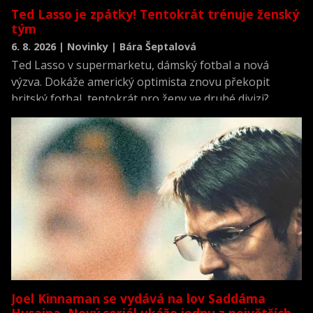
Ted Lasso je zpátky! Tentokrát trénuje ženský
tým
6. 8. 2026 | Novinky | Bára Šeptalová
Ted Lasso v supermarketu, dámský fotbal a nová
výzva. Dokáže americký optimista znovu překopit
britský fotbal, tentokrát pro ženy ve druhé divizi?
Joel Kinnaman se vydává na lov Saddáma