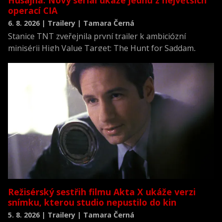
Husajna. Nový seriál ukáže jednu z největších
operací CIA
6. 8. 2026 | Trailery | Tamara Černá
Stanice TNT zveřejnila první trailer k ambiciózní
minisérii High Value Target: The Hunt for Saddam,
která se vrací k jednomu z nejvýznamnějších okamžiků
novodobých dějin.
Režisérský sestřih filmu Akta X ukáže verzi
snímku, kterou studio nepustilo do kin
5. 8. 2026 | Trailery | Tamara Černá