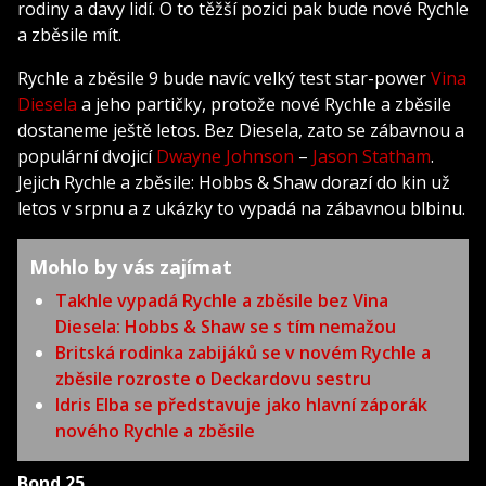
rodiny a davy lidí. O to těžší pozici pak bude nové Rychle
a zběsile mít.
Rychle a zběsile 9 bude navíc velký test star-power
Vina
Diesela
a jeho partičky, protože nové Rychle a zběsile
dostaneme ještě letos. Bez Diesela, zato se zábavnou a
populární dvojicí
Dwayne Johnson
–
Jason Statham
.
Jejich Rychle a zběsile: Hobbs & Shaw dorazí do kin už
letos v srpnu a z ukázky to vypadá na zábavnou blbinu.
Mohlo by vás zajímat
Takhle vypadá Rychle a zběsile bez Vina
Diesela: Hobbs & Shaw se s tím nemažou
Britská rodinka zabijáků se v novém Rychle a
zběsile rozroste o Deckardovu sestru
Idris Elba se představuje jako hlavní záporák
nového Rychle a zběsile
Bond 25