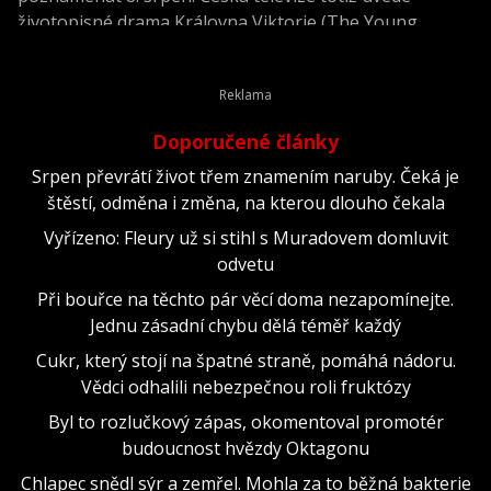
životopisné drama Královna Viktorie (The Young
Victoria) z roku 2009.
Doporučené články
Srpen převrátí život třem znamením naruby. Čeká je
štěstí, odměna i změna, na kterou dlouho čekala
Vyřízeno: Fleury už si stihl s Muradovem domluvit
odvetu
Při bouřce na těchto pár věcí doma nezapomínejte.
Jednu zásadní chybu dělá téměř každý
Cukr, který stojí na špatné straně, pomáhá nádoru.
Vědci odhalili nebezpečnou roli fruktózy
Byl to rozlučkový zápas, okomentoval promotér
budoucnost hvězdy Oktagonu
Chlapec snědl sýr a zemřel. Mohla za to běžná bakterie