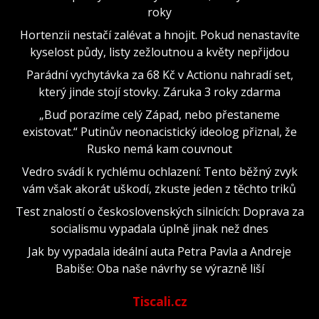
roky
Hortenzii nestačí zalévat a hnojit. Pokud nenastavíte
kyselost půdy, listy zežloutnou a květy nepřijdou
Parádní vychytávka za 68 Kč v Actionu nahradí set,
který jinde stojí stovky. Záruka 3 roky zdarma
„Buď porazíme celý Západ, nebo přestaneme
existovat.“ Putinův neonacistický ideolog přiznal, že
Rusko nemá kam couvnout
Vedro svádí k rychlému ochlazení: Tento běžný zvyk
vám však akorát uškodí, zkuste jeden z těchto triků
Test znalostí o československých silnicích: Doprava za
socialismu vypadala úplně jinak než dnes
Jak by vypadala ideální auta Petra Pavla a Andreje
Babiše: Oba naše návrhy se výrazně liší
Tiscali.cz