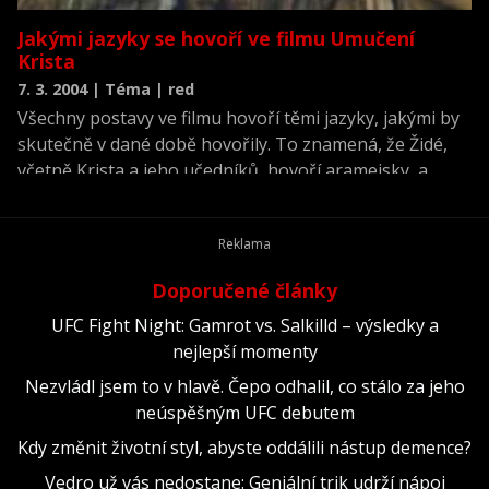
Jakými jazyky se hovoří ve filmu Umučení
Krista
7. 3. 2004 | Téma | red
Všechny postavy ve filmu hovoří těmi jazyky, jakými by
skutečně v dané době hovořily. To znamená, že Židé,
včetně Krista a jeho učedníků, hovoří aramejsky, a
Římané mluví hovorovou latinou
Doporučené články
UFC Fight Night: Gamrot vs. Salkilld – výsledky a
nejlepší momenty
Nezvládl jsem to v hlavě. Čepo odhalil, co stálo za jeho
neúspěšným UFC debutem
Kdy změnit životní styl, abyste oddálili nástup demence?
Vedro už vás nedostane: Geniální trik udrží nápoj