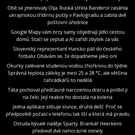
Obě se jmenovaly Olja. Ruská střela Banderol zasáhla
ukrajinskou třídírnu pošty v Pavlogradu a zabila dvě
poštovní úřednice
Google Mapy vám brzy samy objednají jídlo cestou
domů. Stačí se zeptat a AI zařídí zbytek za vás
Slovenský reprezentant Hancko pálí do českého
fotbalu: Obávám se, že dopadneme jako oni
Okurky zalévané studenou vodou zhořknou do týdne.
Správná teplota zálivky je mezi 25 a 28 °C, ale většina
zahrádkářů to nedělá
Táta pochoval předčasně narozenou dceru a políbil ji
na čelo. Její reakce ho dostala na kolena
Jedna aplikace slibuje slunce, druhá déšť. Proč se
předpovědi počasí v telefonu tak liší a která má pravdu
Ostuda bývalé naděje Sparty. Brankář Heerkens
předvedl dvě nehorázné minely