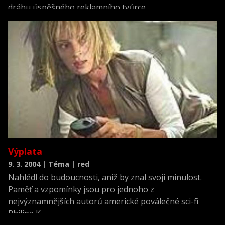
dráhu úspěšného reklamního tvůrce
Výplata
9. 3. 2004 | Téma | red
Nahlédl do budoucnosti, aniž by znal svoji minulost.
Paměť a vzpomínky jsou pro jednoho z
nejvýznamnějších autorů americké poválečné sci-fi
Philipa K