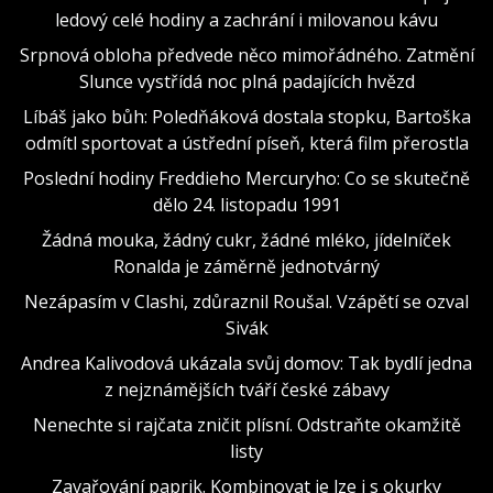
ledový celé hodiny a zachrání i milovanou kávu
Srpnová obloha předvede něco mimořádného. Zatmění
Slunce vystřídá noc plná padajících hvězd
Líbáš jako bůh: Poledňáková dostala stopku, Bartoška
odmítl sportovat a ústřední píseň, která film přerostla
Poslední hodiny Freddieho Mercuryho: Co se skutečně
dělo 24. listopadu 1991
Žádná mouka, žádný cukr, žádné mléko, jídelníček
Ronalda je záměrně jednotvárný
Nezápasím v Clashi, zdůraznil Roušal. Vzápětí se ozval
Sivák
Andrea Kalivodová ukázala svůj domov: Tak bydlí jedna
z nejznámějších tváří české zábavy
Nenechte si rajčata zničit plísní. Odstraňte okamžitě
listy
Zavařování paprik. Kombinovat je lze i s okurky