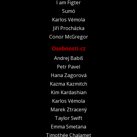
I am Figter
Sumó
Karlos Vémola
Jiří Procházka
Conor McGregor
Osobnosti.cz
Andrej Babiš
Petr Pavel
Hana Zagorová
Kazma Kazmitch
Kim Kardashian
Karlos Vémola
Marek Ztracený
Taylor Swift
Emma Smetana
Timothée Chalamet