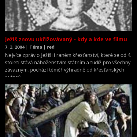
Ježíš znovu ukřižovávaný - kdy a kde ve filmu
7. 3. 2004 | Téma | red
Nejvíce zpráv o Ježíši i raném křesťanství, které se od 4.
století stává náboženstvím státním a tudíž pro všechny
závazným, pochází téměř výhradně od křesťanských
autorů