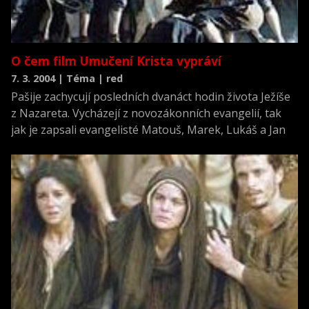
O čem film Umučení Krista vypráví
7. 3. 2004 | Téma | red
Pašije zachycují posledních dvanáct hodin života Ježíše
z Nazareta. Vycházejí z novozákonních evangelií, tak
jak je zapsali evangelisté Matouš, Marek, Lukáš a Jan