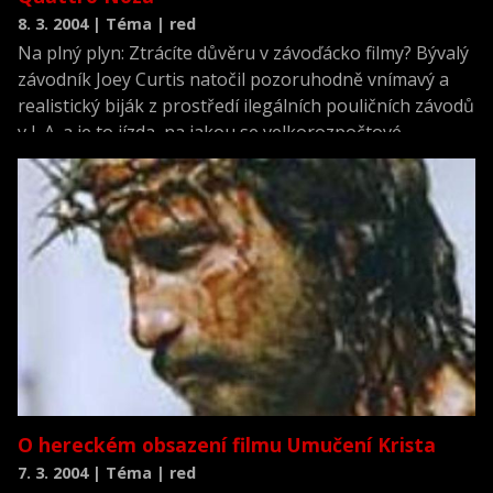
8. 3. 2004 | Téma | red
Na plný plyn: Ztrácíte důvěru v závoďácko filmy? Bývalý
závodník Joey Curtis natočil pozoruhodně vnímavý a
realistický biják z prostředí ilegálních pouličních závodů
v L.A. a je to jízda, na jakou se velkorozpočtové
spektákly těžko zmůžou. Napsal: ŠIMON ŠAFRÁNEK.
Auťácký film je obvykle pár adrenalinových scén pro
chlápka a něco romantiky pro holku. U velké produkce
si můžete téměř s jistotou vsadit, že konstrukce bude
osvěžující jako tři dny stará kola
O hereckém obsazení filmu Umučení Krista
7. 3. 2004 | Téma | red