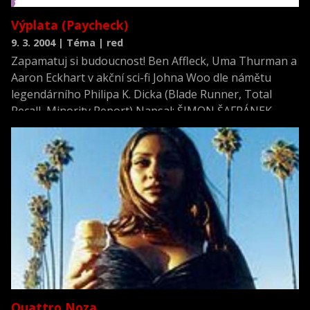
Výplata (Paycheck)
9. 3. 2004 | Téma | red
Zapamatuj si budoucnost! Ben Affleck, Uma Thurman a
Aaron Eckhart v akční sci-fi Johna Woo dle námětu
legendárního Philipa K. Dicka (Blade Runner, Total
Recall, Minority Report) Napsal: ŠIMON ŠAFRÁNEK.
+Fotogalerie. Ve studiu Dreamworks Stevena
Spielberga vznikly v krátké době dvě adaptace děl sci-fi
vizionáře Philipa K
Quattro Noza