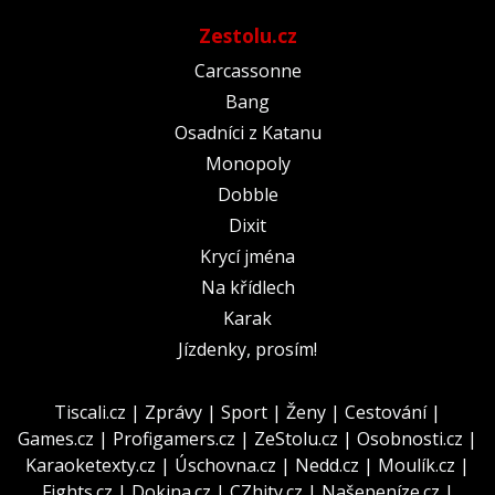
Zestolu.cz
Carcassonne
Bang
Osadníci z Katanu
Monopoly
Dobble
Dixit
Krycí jména
Na křídlech
Karak
Jízdenky, prosím!
Tiscali.cz
|
Zprávy
|
Sport
|
Ženy
|
Cestování
|
Games.cz
|
Profigamers.cz
|
ZeStolu.cz
|
Osobnosti.cz
|
Karaoketexty.cz
|
Úschovna.cz
|
Nedd.cz
|
Moulík.cz
|
Fights.cz
|
Dokina.cz
|
CZhity.cz
|
Našepeníze.cz
|