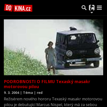
Předchozí
1
…
1233
1234
1235
1236
1237
…
1251
Další
PODROBNOSTI O FILMU Texaský masakr
motorovou pilou
9. 3. 2004 | Téma | red
Režisérem nového hororu Texaský masakr motorovou
pilou je debutující Marcus Nispel, který má za sebou