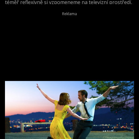
téměř reflexivně si vzpomeneme na televizní prostředí,
respektive na jeden z nejpopulárnějších seriálů vůbec -
Přátelé. Byla by ale velká škoda přehlížet i jeho pestrou
filmovou kariéru.