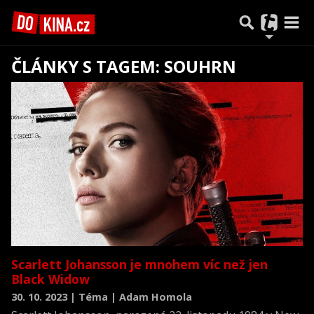
ČLÁNKY S TAGEM: SOUHRN
Předchozí
1
2
3
…
5
Další
Scarlett Johansson je mnohem víc než jen
Black Widow
30. 10. 2023 | Téma | Adam Homola