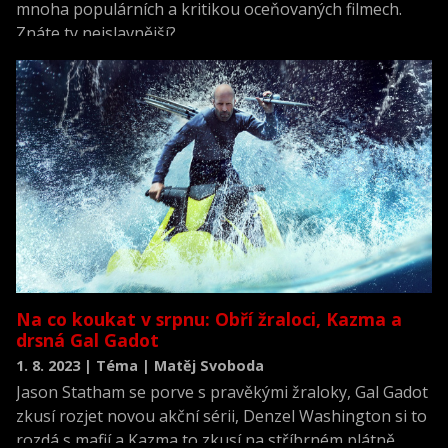
mnoha populárních a kritikou oceňovaných filmech.
Znáte ty nejslavnější?
Na co koukat v srpnu: Obří žraloci, Kazma a
drsná Gal Gadot
1. 8. 2023 | Téma | Matěj Svoboda
Jason Statham se porve s pravěkými žraloky, Gal Gadot
zkusí rozjet novou akční sérii, Denzel Washington si to
rozdá s mafií a Kazma to zkusí na stříbrném plátně.