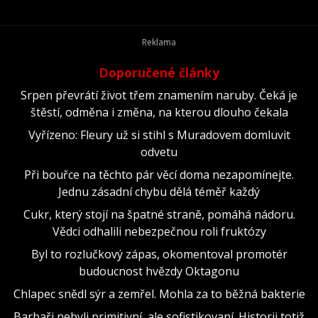
Doporučené články
Srpen převrátí život třem znamením naruby. Čeká je
štěstí, odměna i změna, na kterou dlouho čekala
Vyřízeno: Fleury už si stihl s Muradovem domluvit
odvetu
Při bouřce na těchto pár věcí doma nezapomínejte.
Jednu zásadní chybu dělá téměř každý
Cukr, který stojí na špatné straně, pomáhá nádoru.
Vědci odhalili nebezpečnou roli fruktózy
Byl to rozlučkový zápas, okomentoval promotér
budoucnost hvězdy Oktagonu
Chlapec snědl sýr a zemřel. Mohla za to běžná bakterie
Barbaři nebyli primitivní, ale sofistikovaní. Historii totiž