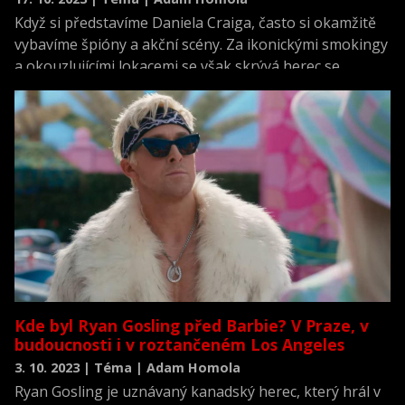
Když si představíme Daniela Craiga, často si okamžitě
vybavíme špióny a akční scény. Za ikonickými smokingy
a okouzlujícími lokacemi se však skrývá herec se
značným rozsahem a hloubkou.
Kde byl Ryan Gosling před Barbie? V Praze, v
budoucnosti i v roztančeném Los Angeles
3. 10. 2023 | Téma | Adam Homola
Ryan Gosling je uznávaný kanadský herec, který hrál v