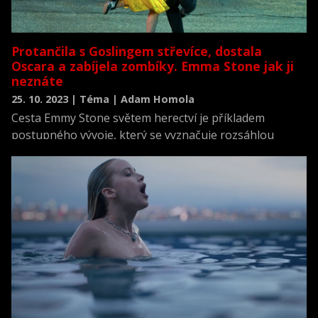
Protančila s Goslingem střevíce, dostala
Oscara a zabíjela zombíky. Emma Stone jak ji
neznáte
25. 10. 2023 | Téma | Adam Homola
Cesta Emmy Stone světem herectví je příkladem
postupného vývoje, který se vyznačuje rozsáhlou
tvorbou, jež se vymyká snadné kategorizaci.