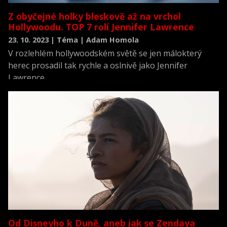
Z obyčejné holky bleskově až na vrchol
Hollywoodu. TOP 7 rolí Jennifer Lawrence
23. 10. 2023 | Téma | Adam Homola
V rozlehlém hollywoodském světě se jen málokterý
herec prosadil tak rychle a oslnivě jako Jennifer
Lawrence.
Od Disneyho k Duně, aneb jak se Zendaya