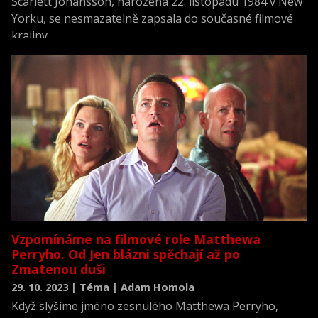
Scarlett Johansson, narozená 22. listopadu 1984 v New
Yorku, se nesmazatelně zapsala do současné filmové
krajiny.
Vzpomínáme na filmové role Matthewa
Perryho. Od Jen blázni spěchají až po
Zmatenou duši
29. 10. 2023 | Téma | Adam Homola
Když slyšíme jméno zesnulého Matthewa Perryho,