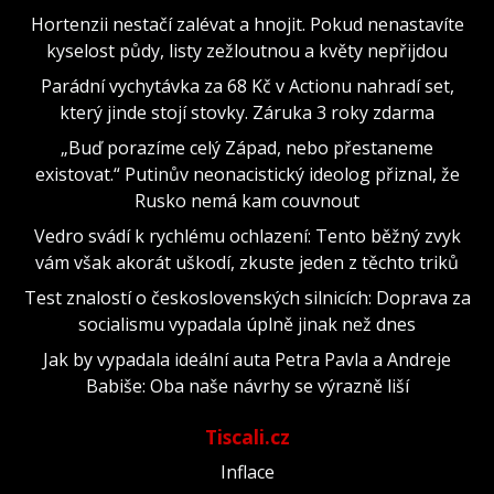
Hortenzii nestačí zalévat a hnojit. Pokud nenastavíte
kyselost půdy, listy zežloutnou a květy nepřijdou
Parádní vychytávka za 68 Kč v Actionu nahradí set,
který jinde stojí stovky. Záruka 3 roky zdarma
„Buď porazíme celý Západ, nebo přestaneme
existovat.“ Putinův neonacistický ideolog přiznal, že
Rusko nemá kam couvnout
Vedro svádí k rychlému ochlazení: Tento běžný zvyk
vám však akorát uškodí, zkuste jeden z těchto triků
Test znalostí o československých silnicích: Doprava za
socialismu vypadala úplně jinak než dnes
Jak by vypadala ideální auta Petra Pavla a Andreje
Babiše: Oba naše návrhy se výrazně liší
Tiscali.cz
Inflace