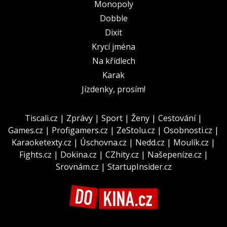
Monopoly
Dobble
Dixit
Krycí jména
Na křídlech
Karak
Jízdenky, prosím!
Tiscali.cz
|
Zprávy
|
Sport
|
Ženy
|
Cestování
|
Games.cz
|
Profigamers.cz
|
ZeStolu.cz
|
Osobnosti.cz
|
Karaoketexty.cz
|
Úschovna.cz
|
Nedd.cz
|
Moulík.cz
|
Fights.cz
|
Dokina.cz
|
CZhity.cz
|
Našepeníze.cz
|
Srovnám.cz
|
StartupInsider.cz