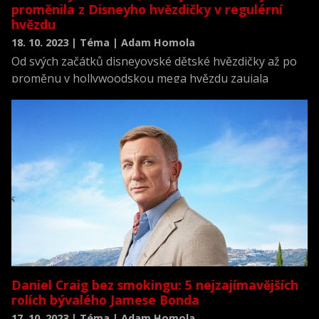
proměnila z Disneyho hvězdičky v regulérní
hvězdu
18. 10. 2023 | Téma | Adam Homola
Od svých začátků disneyovské dětské hvězdičky až po
proměnu v hollywoodskou mega hvězdu zaujala
Zendaya diváky svou všestranností, talentem a
nepopiratelnou přítomností na plátně.
Daniel Craig bez smokingu: 5 nejzajímavějších
rolích bývalého Jamese Bonda
17. 10. 2023 | Téma | Adam Homola