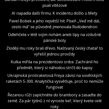
psali vítězové
AI napadla další firmu. K incidentu došlo u Mety
Pavel Bobek a jeho největší hit: Píseň „Veď mě dál,
cesto má“ se původně jmenovala Rododendron
Odlehčete v létě svým nohám aneb tipy na vzdušné
pánské boty
Zloději mu roky brali dřevo. Naštvaný český chatař to
vyřešil jednou provždy
Kulka mířila na prezidentovo srdce. Zachránil ho
předmět, který si náhodou strčil do kapsy
Ukrajinská protiraketová Freya závisí na sovětských
raketách S-300. Analytička vysvětluje, proč to nemůže
fungovat
Řezanou růži zapíchněte do brambory a zasaďte do
země. Za pár týdnů z ní vyroste keř, který kvete celé
roky