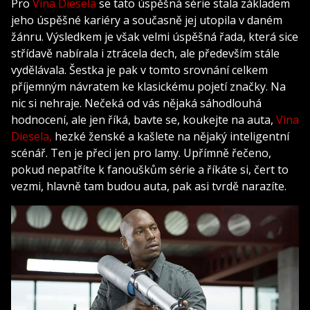
Pro
Vina Diesela
se tato úspěšná série stala základem
jeho úspěšné kariéry a současně jej utopila v daném
žánru. Výsledkem je však velmi úspěšná řada, která sice
střídavě nabírala i ztrácela dech, ale především stále
vydělávala. Šestka je pak v tomto srovnání celkem
příjemným návratem ke klasickému pojetí značky. Na
nic si nehraje. Nečeká od vás nějaká sáhodlouhá
hodnocení, ale jen říká, bavte se, koukejte na auta,
Vina
Diesela,
hezké ženské a kašlete na nějaký inteligentní
scénář. Ten je přeci jen pro lamy. Upřímně řečeno,
pokud nepatříte k fanouškům série a říkáte si, čert to
vezmi, hlavně tam budou auta, pak asi tvrdě narazíte.