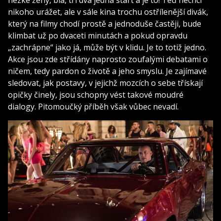
hezké ženy, bla, tři dva jedna start a je to! Teď nechci
nikoho urážet, ale v sále kina trochu ostřílenější divák,
který na filmy chodí prostě a jednoduše častěji, bude
klimbat už po dvaceti minutách a pokud opravdu
„zachrápne“ jako já, může být v klidu. Je to totiž jedno.
Akce jsou zde střídány naprosto zoufalými debatami o
ničem, tedy pardon o životě a jeho smyslu. Je zajímavé
sledovat, jak postavy, v jejichž mozcích o sebe třískají
opičky činely, jsou schopny vést takové moudré
dialogy. Pitomoučký příběh však vůbec nevadí.