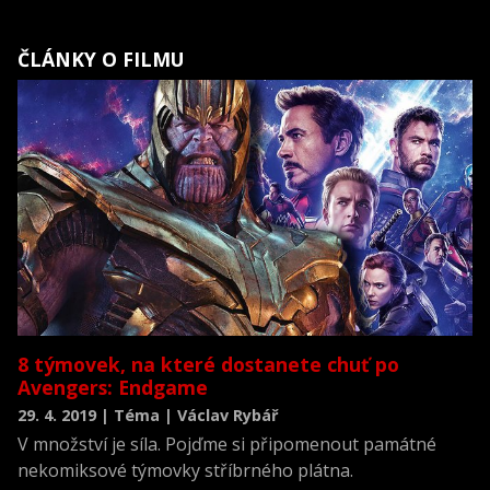
ČLÁNKY O FILMU
8 týmovek, na které dostanete chuť po
Avengers: Endgame
29. 4. 2019 | Téma | Václav Rybář
V množství je síla. Pojďme si připomenout památné
nekomiksové týmovky stříbrného plátna.