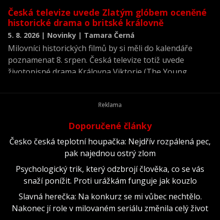
Česká televize uvede Zlatým glóbem oceněné
historické drama o britské královně
5. 8. 2026 | Novinky | Tamara Černá
Milovníci historických filmů by si měli do kalendáře
poznamenat 8. srpen. Česká televize totiž uvede
životopisné drama Královna Viktorie (The Young
Victoria) z roku 2009.
Doporučené články
Česko česká teplotní houpačka: Nejdřív rozpálená pec,
pak najednou ostrý zlom
Psychologický trik, který odzbrojí člověka, co se vás
snaží ponížit. Proti urážkám funguje jak kouzlo
Slavná herečka: Na konkurz se mi vůbec nechtělo.
Nakonec jí role v milovaném seriálu změnila celý život