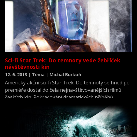
pokladnách nechali dva miliony korun.
Sci-fi Star Trek: Do temnoty vede žebříček
návštěvnosti kin
12. 6. 2013 | Téma | Michal Burkoň
Americký akční sci-fi Star Trek: Do temnoty se hned po
premiéře dostal do čela nejnavštěvovanějších filmů
českých kin. Pokračování dramatických příběhů
vesmírné lodi Enterprise při zkoumání vzdálených
galaxií přilákalo o víkendu do kin 31.485 především
&quot;velkých kluků&quot; a milovníků této původně
televizní série. V pokladnách nechali téměř pět milionů
korun.