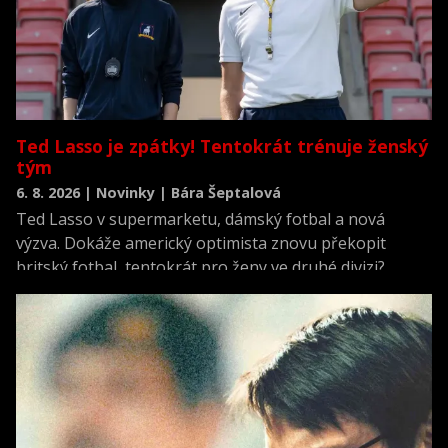
Ted Lasso je zpátky! Tentokrát trénuje ženský
tým
6. 8. 2026 | Novinky | Bára Šeptalová
Ted Lasso v supermarketu, dámský fotbal a nová
výzva. Dokáže americký optimista znovu překopit
britský fotbal, tentokrát pro ženy ve druhé divizi?