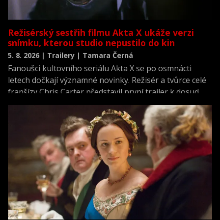
Režisérský sestřih filmu Akta X ukáže verzi
snímku, kterou studio nepustilo do kin
5. 8. 2026 | Trailery | Tamara Černá
Fanoušci kultovního seriálu Akta X se po osmnácti
letech dočkají významné novinky. Režisér a tvůrce celé
franšízy Chris Carter představil první trailer k dosud
neviděné režisérské verzi filmu Akta X: Chci uvěřit.