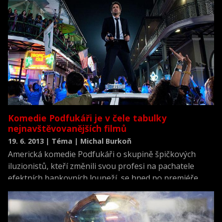
Komedie Podfukáři je v čele tabulky
nejnavštěvovanějších filmů
19. 6. 2013 | Téma | Michal Burkoň
Americká komedie Podfukáři o skupině špičkových
iluzionistů, kteří změnili svou profesi na pachatele
efektních bankovních loupeží, se hned po premiéře
dostala do čela tabulky nejnavštěvovanějších snímků
českých kin. Podle informací Unie filmových
distributorů ji o víkendu zhlédlo 15.616 diváků, kteří v