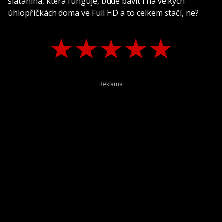
slátanina, která funguje, bude bavit i na velkých
úhlopříčkách doma ve Full HD a to celkem stačí, ne?
★
★
★
★
★