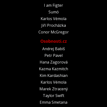
I am Figter
Sumó
Karlos Vémola
Jiří Procházka
Conor McGregor
Osobnosti.cz
Andrej Babiš
Petr Pavel
Hana Zagorová
Kazma Kazmitch
Kim Kardashian
Karlos Vémola
Marek Ztracený
Taylor Swift
Emma Smetana