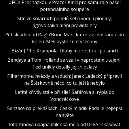
UFC s Procházkou v Praze? Kincl pro samuraje našel
potenciálního soupeře
Stín ze solárních panelů šetří vodu i plodiny,
agrivoltaika mění pravidla hry
Pět skladeb od Rag’n’Bone Man, které vás dostanou do
kolen: Měli byste znát všechny
Bizár Jiřího Krampola: Dluhy mu rostou i po smrti
Zendaya a Tom Holland se vzali v naprostém utajení.
Teď unikly detaily jejich oslavy
Filharmonie, hvězdy a vzduch: Janek Ledecký připravil
na Štěrkovně něco, co tu ještě nebylo
Letité křivdy stále při síle? Šafářová si rýpla do
Vondráčkové
Senzace na překážkách. Český mladík Rada je nejlepší
na světě
Infantinova údajná milenka měla od UEFA inkasovat