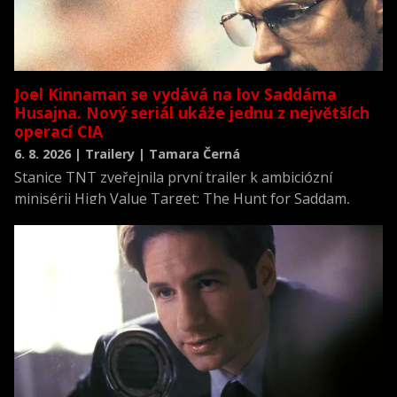
Joel Kinnaman se vydává na lov Saddáma
Husajna. Nový seriál ukáže jednu z největších
operací CIA
6. 8. 2026 | Trailery | Tamara Černá
Stanice TNT zveřejnila první trailer k ambiciózní
minisérii High Value Target: The Hunt for Saddam,
která se vrací k jednomu z nejvýznamnějších okamžiků
novodobých dějin.