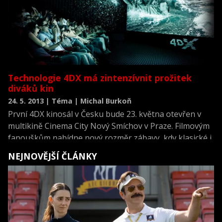
Technologie 4DX má zintenzívnit prožitek
diváků kin
24. 5. 2013 | Téma | Michal Burkoň
První 4DX kinosál v Česku bude 23. května otevřen v
multikině Cinema City Nový Smíchov v Praze. Filmovým
fanouškům nabídne nový rozměr zábavy, kdy klasické i
3D projekce doplní pohybem sedaček, poryvy větru,
NEJNOVĚJŠÍ ČLÁNKY
vůněmi, mlhou i světelnými efekty v sále. Česko je 11.
zemí, kde se tato technologie představí, a pražské kino
44. sálem tohoto druhu na světě.