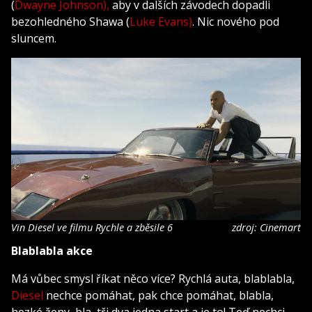
(
Dwayne Johnson),
aby v dalších závodech dopadli
bezohledného Shawa (
Luke Evans)
. Nic nového pod
sluncem.
Vin Diesel ve filmu Rychle a zběsile 6
zdroj: Cinemart
Blablabla akce
Má vůbec smysl říkat něco více? Rychlá auta, blablabla,
Diesel
nechce pomáhat, pak chce pomáhat, blabla,