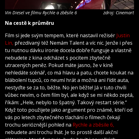
Vin Diesel ve filmu Rychle a zběsile 6
zdroj: Cinemart
Na cestě k průměru
Film si jede svým tempem, které nastavil režisér
Justin
Lin,
přezdívaný též Nemám Talent a víc nic. Jenže i přes
tu nutnou dávku ironie docela dobře funguje a vlastně
nebudete z kina odcházet s pocitem zbytečně
utracených peněz. Pokud máte jasno, že v kině
nehledáte scénář, co má hlavu a patu, chcete koukat na
blábolení tupců, co neumí hrát a možná ani řídit auta,
nestyďte se za to, běžte. No jen běžte! Já v tuto chvíli
vůbec nevím, o čem film byl, ale když se mi někdo zeptá,
říkám: „Hele, nebylo to špatný. Takový restart série.“
Když toto použijete jako argument pro známé, kteří od
vás po letech zbytečného tlachání o filmech čekají
trochu serióznější pohled na
Rychle a zběsile 6,
nebudete ani trochu lhát. Je to prostě další akční