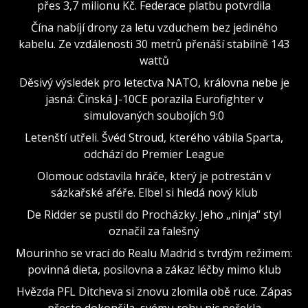
přes 3,7 milionu Kč. Federace platbu potvrdila
Čína nabíjí drony za letu vzduchem bez jediného
kabelu. Ze vzdálenosti 30 metrů přenáší stabilně 143
wattů
Děsivý výsledek pro letectva NATO, královna nebe je
jasná: Čínská J-10CE porazila Eurofighter v
simulovaných soubojích 9:0
Letenští utřeli. Švéd Stroud, kterého vábila Sparta,
odchází do Premier League
Olomouc odstavila hráče, který je potrestán v
sázkařské aféře. Elbel si hledá nový klub
De Ridder se pustil do Procházky. Jeho „ninja“ styl
označil za falešný
Mourinho se vrací do Realu Madrid s tvrdým režimem:
povinná dieta, posilovna a zákaz léčby mimo klub
Hvězda PFL Ditcheva si znovu zlomila obě ruce. Zápas
přesto dokončila, svému rohu nic neřekla