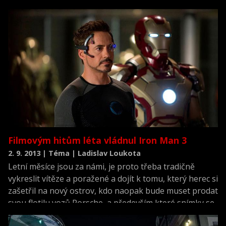
Filmovým hitům léta vládnul Iron Man 3
2. 9. 2013 | Téma | Ladislav Loukota
Letní měsíce jsou za námi, je proto třeba tradičně
vykreslit vítěze a poražené a dojít k tomu, který herec si
zašetřil na nový ostrov, kdo naopak bude muset prodat
svou flotilu vozů Porsche, a především které snímky se
nejspíše dočkají pokračování a které naopak nikoliv.