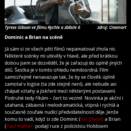
Tyrese Gibson ve filmu Rychle a zběsile 6
zdroj: Cinemart
Dominic a Brian na scéně
Já sám si ze všech pěti filmů nepamatoval zhola nic.
Některé scénky mi utkvěly v hlavě, ale před krátkou
dobou jsem se dozvěděl, že je zařazuji do úplně jiných
dílů. Šestka je v tomto ohledu nemilosrdná. Film
samozřejmě nenavazuje tak, že by se člověk úplně
zamotal v logice (ta zde stejně není), ale nebude asi
chápat vztahy a jiskření mezi některými postavami.
Podruhé tedy říkám – čert to vezmi! Novinka je akční i
utahaná, zábavná i melodramatická, vtipná i rychlá a
současně zoufale nudící předvídatelností děje. Jenže
komu to vadí, když si zde Dominic (
Vin Diesel)
a Brian
(
Paul Walker)
podají ruce z policistou Hobbsem