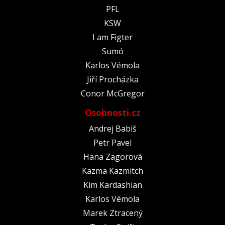
PFL
KSW
I am Figter
Sumó
Karlos Vémola
Jiří Procházka
Conor McGregor
Osobnosti.cz
Andrej Babiš
Petr Pavel
Hana Zagorová
Kazma Kazmitch
Kim Kardashian
Karlos Vémola
Marek Ztracený