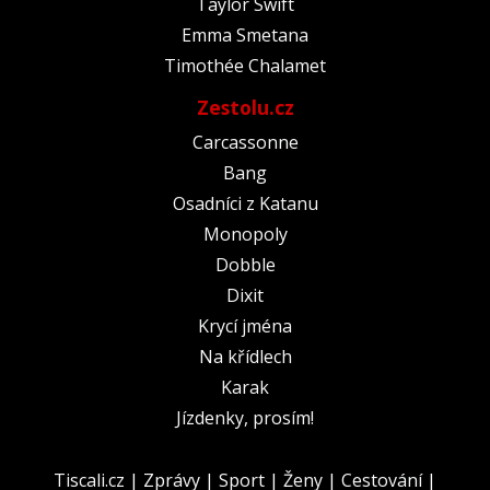
Taylor Swift
Emma Smetana
Timothée Chalamet
Zestolu.cz
Carcassonne
Bang
Osadníci z Katanu
Monopoly
Dobble
Dixit
Krycí jména
Na křídlech
Karak
Jízdenky, prosím!
Tiscali.cz
|
Zprávy
|
Sport
|
Ženy
|
Cestování
|