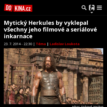
Mytický Herkules by vyklepal
všechny jeho filmové a seriálové
inkarnace
23. 7. 2014 - 22:30 |
Téma
|
Ladislav Loukota
zdroj: tisková zpráva