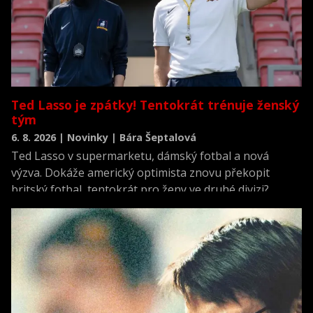
Ted Lasso je zpátky! Tentokrát trénuje ženský
tým
6. 8. 2026 | Novinky | Bára Šeptalová
Ted Lasso v supermarketu, dámský fotbal a nová
výzva. Dokáže americký optimista znovu překopit
britský fotbal, tentokrát pro ženy ve druhé divizi?