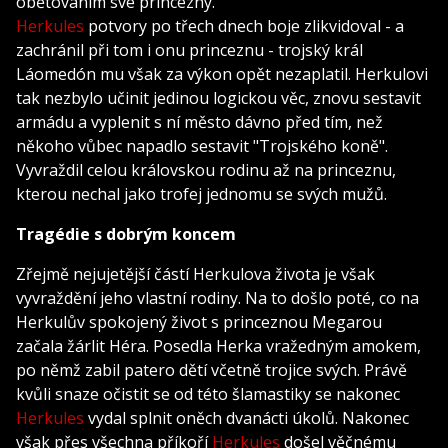
obětováním své princezny.
Herkules
potvory po třech dnech boje zlikvidoval - a
zachránil při tom i onu princeznu - trojský král
Láomedón mu však za výkon opět nezaplatil. Herkulovi
tak nezbylo učinit jedinou logickou věc, znovu sestavit
armádu a vyplenit s ní město dávno před tím, než
někoho vůbec napadlo sestavit "Trojského koně".
Vyvraždil celou královskou rodinu až na princeznu,
kterou nechal jako trofej jednomu se svých mužů.
Tragédie s dobrým koncem
Zřejmě nejujetější částí Herkulova života je však
vyvraždění jeho vlastní rodiny. Na to došlo poté, co na
Herkulův spokojený život s princeznou Megarou
začala žárlit Héra. Posedla Herka vražedným amokem,
po němž zabil patero dětí včetně trojice svých. Právě
kvůli snaze očistit se od této šlamastiky se nakonec
Herkules
vydal splnit oněch dvanácti úkolů. Nakonec
však přes všechna příkoří
Herkules
došel věčnému