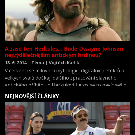
A zase ten Herkules... Bude Dwayne Johnson
nejvýdělečnějším antickým hrdinou?
18. 6. 2014 | Téma | Vojtěch Karlík
V červenci se milovníci mytologie, digitálních efektů a
velkých svalů dočkají dalšího zpracování slavného
antického příběhu o Herkulovi. Letos se to navíc sešlo
tak příhodně, že příběh o hrdinovi, kterého počal
NEJNOVĚJŠÍ ČLÁNKY
samotný bůh Zeus s lidskou princeznou Alkménou,
dorazí do kin již podruhé. Ve filmu Herkules: Zrození
legendy si mýtického svalovce zahrál Kellan Lutz. V
novém snímku Hercules si titulní roli střihl stále
populárnější Dwayne Johnson.