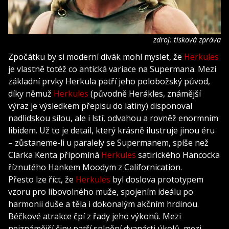
zdroj: tisková zpráva
Zpočátku by si moderní divák mohl myslet, že
Herkules
je vlastně totéž co antická variace na Supermana. Mezi
základní prvky Herkula patří jeho polobožský původ,
díky němuž
Herkules
(původně Herákles, známější
výraz je výsledkem přepisu do latiny) disponoval
nadlidskou sílou, ale i lstí, odvahou a rovněž enormním
libidem. Už to je detail, který krásně ilustruje jinou éru
– zůstaneme-li u paralely se Supermanem, spíše než
Clarka Kenta připomíná
Herkules
satirického Hancocka
říznutého Hankem Moodym z Californication.
Přesto lze říct, že
Herkules
byl doslova prototypem
vzoru pro libovolného muže, spojením ideálu po
harmonii duše a těla i dokonalým akčním hrdinou.
Béčkové atrakce čpí z řady jeho výkonů. Mezi
nejznámější činy patří splnění dvanácti úkolů, mezi