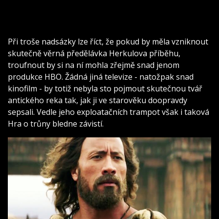
Při troše nadsázky lze říct, že pokud by měla vzniknout
skutečně věrná předělávka Herkulova příběhu,
troufnout by si na ní mohla zřejmě snad jenom
produkce HBO. Žádná jiná televize - natožpak snad
kinofilm - by totiž nebyla sto pojmout skutečnou tvář
antického reka tak, jak ji ve starověku doopravdy
sepsali. Vedle jeho exploatačních trampot však i taková
Hra o trůny bledne závistí.