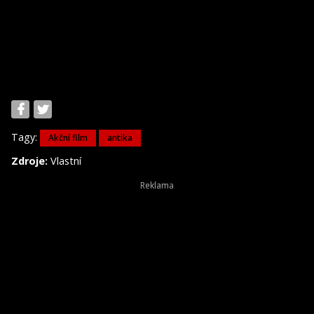
Tagy:
Akční film
antika
Zdroje:
Vlastní