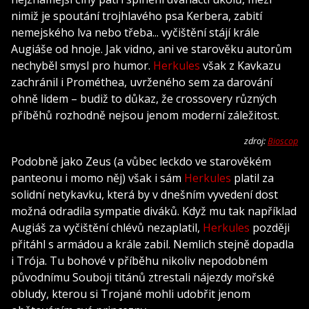
nimiž je spoutání trojhlavého psa Kerbera, zabití
nemejského lva nebo třeba... vyčištění stájí krále
Augiáše od hnoje. Jak vidno, ani ve starověku autorům
nechyběl smysl pro humor.
Herkules
však z Kavkazu
zachránil i Prométhea, uvrženého sem za darování
ohně lidem – budiž to důkaz, že crossovery různých
příběhů rozhodně nejsou jenom moderní záležitost.
zdroj:
Bioscop
Podobně jako Zeus (a vůbec leckdo ve starověkém
panteonu i momo něj) však i sám
Herkules
platil za
solidní netykavku, která by v dnešním vyvedení dost
možná odradila sympatie diváků. Když mu tak například
Augiáš za vyčištění chlévů nezaplatil,
Herkules
později
přitáhl s armádou a krále zabil. Nemlich stejně dopadla
i Trója. Tu bohové v příběhu nikoliv nepodobném
původnímu Souboji titánů ztrestali nájezdy mořské
obludy, kterou si Trojané mohli udobřit jenom