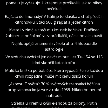
pomalu je vyřazuje. Ukrajinci je proškolili, jak to nikdy
nečekali
Rajčata do limonády? V Itálii je to klasika a chuť předčí i
citrónovku. Stačí 500 g rajčat a jeden citrón
Kvete i v zimě a stačí mu kousek kořínku. Ptačinec
žabinec je noční můra zahrádkářů, dá se ho ale zbavit
Nejhloupější znamení zvěrokruhu: 4 hlupáci dle
astrologie
Ve vzduchu vydržel jen devět minut. Let Tu-154 se 115
lidmi skončil katastrofou
Maličká knížka po babičce, která vypadá, že se každou
chvíli rozpadne, může mít cenu tisíců korun
„Azbest IT světa“: 70 % světových transakcí běží na
programovacím jazyce z roku 1959. Nikdo ho neumí
nahradit
Střelba u Kremlu kvůli e-shopu za biliony, Putin