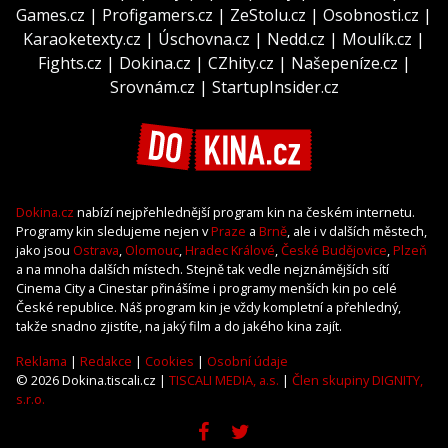
Games.cz
|
Profigamers.cz
|
ZeStolu.cz
|
Osobnosti.cz
|
Karaoketexty.cz
|
Úschovna.cz
|
Nedd.cz
|
Moulík.cz
|
Fights.cz
|
Dokina.cz
|
CZhity.cz
|
Našepeníze.cz
|
Srovnám.cz
|
StartupInsider.cz
Dokina.cz
nabízí nejpřehlednější program kin na českém internetu.
Programy kin sledujeme nejen v
Praze
a
Brně
, ale i v dalších městech,
jako jsou
Ostrava
,
Olomouc
,
Hradec Králové
,
České Budějovice
,
Plzeň
a na mnoha dalších místech. Stejně tak vedle nejznámějších sítí
Cinema City a Cinestar přinášíme i programy menších kin po celé
České republice. Náš program kin je vždy kompletní a přehledný,
takže snadno zjistíte, na jaký film a do jakého kina zajít.
Reklama
|
Redakce
|
Cookies
|
Osobní údaje
© 2026 Dokina.tiscali.cz |
TISCALI MEDIA, a.s.
|
Člen skupiny DIGNITY,
s.r.o.