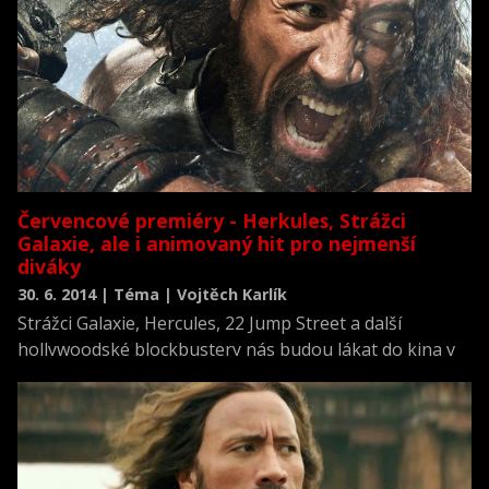
Červencové premiéry - Herkules, Strážci
Galaxie, ale i animovaný hit pro nejmenší
diváky
30. 6. 2014 | Téma | Vojtěch Karlík
Strážci Galaxie, Hercules, 22 Jump Street a další
hollywoodské blockbustery nás budou lákat do kina v
červenci. První prázdninový měsíc tak nabídne mnohem
lepší a určitě také lákavější snímky než červen, což je
rozhodně pozitivní. Přinášíme vám několik tipů, které
by vám určitě neměly uniknout, pokud se řadíte k
pravidelným i občasným návštěvníkům kin.