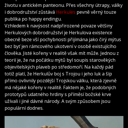
životu v antickém panteonu. Přes všechny útrapy, války
i dobrodružství zůstává
Herkules
pevně věrný touze
publika po happy endingu.
Vzhledem k navýsost nadpřirozené povaze většiny
Herkulových dobrodružství je Herkulova existence
obecně beze vší pochybnosti přijímána jako čirý mýtus
bez byť jen rámcového ukotvení v osobě existujícího
člověka. Jisté kořeny v realitě však mít může. Jednou z
teorií je, že na počátku mýtů byl soupis starověkých
objevitelských plaveb po středomoří. Na každý pád
totiž platí, že Herkulův boj s Trojou i jeho luk a šíp
přímo ovlivnily pozdější Trojskou válku, která zjevně
má nějaké kořeny v realitě. Faktem je, že podobných
prototypů udatného hrdiny s příměsí božské krve
užívali i jiné dávné národy. A svým způsobem jsou
populární dodnes.