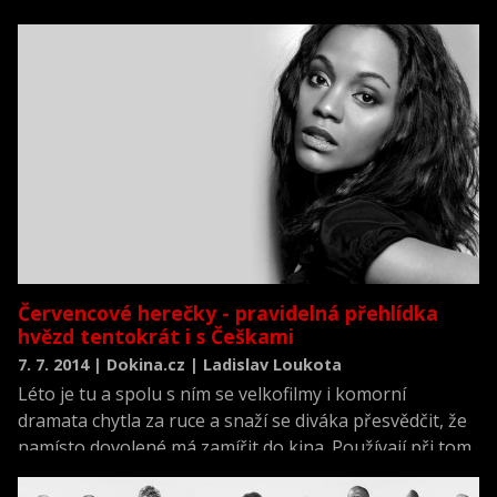
Červencové herečky - pravidelná přehlídka
hvězd tentokrát i s Češkami
7. 7. 2014 | Dokina.cz | Ladislav Loukota
Léto je tu a spolu s ním se velkofilmy i komorní
dramata chytla za ruce a snaží se diváka přesvědčit, že
namísto dovolené má zamířit do kina. Používají při tom
i paletu výjimečně charismatických dam. A možná i