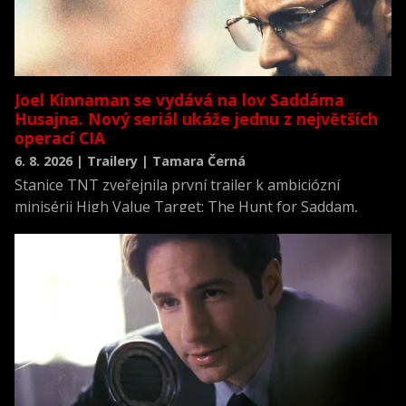
Joel Kinnaman se vydává na lov Saddáma
Husajna. Nový seriál ukáže jednu z největších
operací CIA
6. 8. 2026 | Trailery | Tamara Černá
Stanice TNT zveřejnila první trailer k ambiciózní
minisérii High Value Target: The Hunt for Saddam,
která se vrací k jednomu z nejvýznamnějších okamžiků
novodobých dějin.