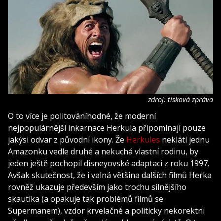
zdroj: tisková zpráva
O to více je politováníhodné, že moderní
nejpopulárnější inkarnace Herkula připomínají pouze
jakýsi odvar z původní ikony. Že
Herkules
neklátí jednu
Amazonku vedle druhé a nekuchá vlastní rodinu, by
jeden ještě pochopil disneyovské adaptaci z roku 1997.
Avšak skutečnost, že i valná většina dalších filmů Herka
rovněž ukazuje především jako trochu silnějšího
skautíka (a opakuje tak problémů filmů se
Supermanem), vzdor krvelačné a politicky nekorektní