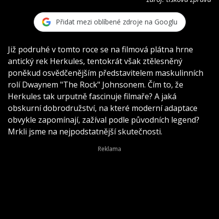
Přidat mezi oblíbené zdroje na Googlu
Již podruhé v tomto roce se na filmová plátna hrne
antický rek Herkules, tentokrát však ztělesněný
poněkud osvědčenějším představitelem maskulinních
rolí Dwaynem "The Rock" Johnsonem. Čím to, že
Herkules tak urputně fascinuje filmaře? A jaká
obskurní dobrodružství, na které moderní adaptace
obvykle zapomínají, zažíval podle původních legend?
Mrkli jsme na nejpodstatnější skutečnosti.