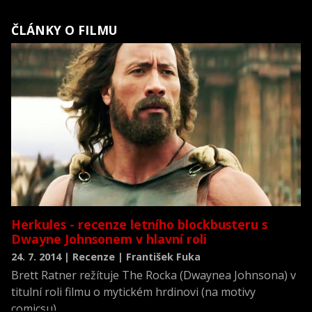
ČLÁNKY O FILMU
Herkules - recenze letního blockbusteru s
Dwayne Johnsonem v hlavní roli
24. 7. 2014 | Recenze | František Fuka
Brett Ratner režítuje The Rocka (Dwaynea Johnsona) v
titulní roli filmu o mytickém hrdinovi (na motivy
comicsu).