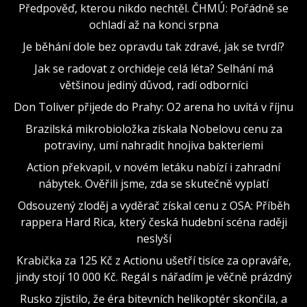
Předpověď, kterou nikdo nechtěl. ČHMÚ: Pořádně se
ochladí až na konci srpna
Je běhání dole bez opravdu tak zdravé, jak se tvrdí?
Jak se radovat z orchideje celá léta? Selhání má
většinou jediný důvod, radí odborníci
Don Toliver přijede do Prahy: O2 arena ho uvítá v říjnu
Brazilská mikrobioložka získala Nobelovu cenu za
potraviny, umí nahradit hnojiva bakteriemi
Action překvapil, v novém letáku nabízí i zahradní
nábytek. Ověřili jsme, zda se skutečně vyplatí
Odsouzený zloděj a vyděrač získal cenu z OSA: Příběh
rappera Hard Rica, který česká hudební scéna raději
neslyší
Krabička za 125 Kč z Actionu ušetří tisíce za opraváře,
jindy stojí 10 000 Kč. Regál s nářadím je věčně prázdný
Rusko zjistilo, že éra bitevních helikoptér skončila, a