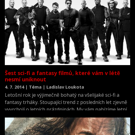
proto se v červencovém přehledu netradičně dočkáme
příjemné zjevení domácích hereček.
Šest sci-fi a fantasy filmů, které vám v létě
nesmí uniknout
4. 7. 2014 | Téma | Ladislav Loukota
Letošní rok je výjimečně bohatý na všelijaké sci-fi a
fantasy trháky. Stoupající trend z posledních let zjevně
vyvrcholí o letních prázdninách. My vám nabízíme letní
souhrn všech zajímavých sci-fi a fantasy snímků.