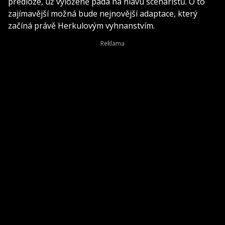
předloze, už vyloženě padá na hlavu scénáristů. O to
zajímavější možná bude nejnovější adaptace, který
začíná právě Herkulovým vyhnanstvím.