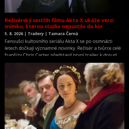
Režisérský sestřih filmu Akta X ukáže verzi
snímku, kterou studio nepustilo do kin
5. 8. 2026 | Trailery | Tamara Černá
Fanoušci kultovního seriálu Akta X se po osmnácti
letech dočkají významné novinky. Režisér a tvůrce celé
franšízy Chris Carter představil první trailer k dosud
neviděné režisérské verzi filmu Akta X: Chci uvěřit.