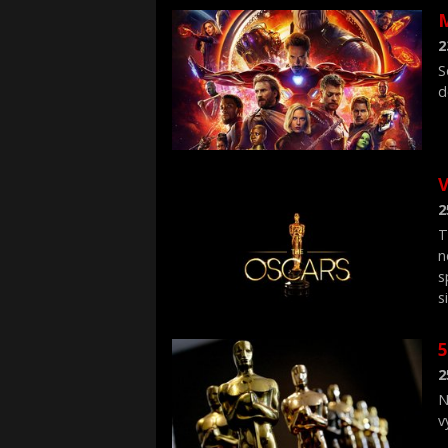
M
2
S
d
V
2
T
n
s
s
n
s
5
v
2
N
v