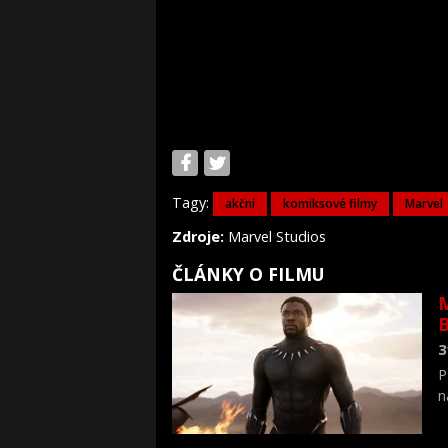
Tagy:
akční
komiksové filmy
Marvel
Zdroje:
Marvel Studios
ČLÁNKY O FILMU
M
3
P
n