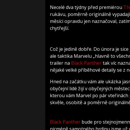
Necelé dva týdny před premiérou
Th
rukávu, poměrně originálně vypadaj
měsíci opravdu jen naznačoval, zatí
chytřejší.
Což je jedině dobře. Do února je sice j
ale taktika Marvelu „hlavně to všechno
trailer na
Black Panther
tak víc nazna
nějaké velké příběhové detaily se z n
Hned na začátku vám ale ukázka jasn
obyčejní lidé žijí v obyčejných měste
kterou vám Marvel po pár vteřinách 
skvěle, osobitě a poměrně originálně,
Black Panther
bude pro stejnojmenné
nicméně samotného hrdinu jsme už v