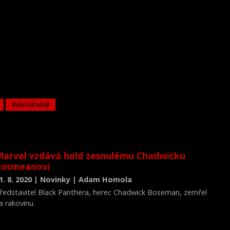
dobrodružný
arvel vzdává hold zesnulému Chadwicku
Bosmeanovi
1. 8. 2020 | Novinky | Adam Homola
ředstavitel Black Panthera, herec Chadwick Boseman, zemřel
a rakovinu.