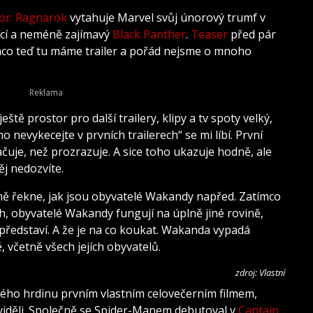
or: Ragnarok
vytahuje Marvel svůj únorový trumf v
ící a neméně zajímavý
Black Panther
.
Teaser
před pár
mco teď tu máme trailer a pořád nejsme o mnoho
eště prostor pro další trailery, klipy a tv spoty velký,
 nevykecejte v prvních trailerech“ se mi líbí. První
čuje, než prozrazuje. A sice toho ukazuje hodně, ale
ěj nedozvíte.
ě řekne, jak jsou obyvatelé Wakandy napřed. Zatímco
ch, obyvatelé Wakandy fungují na úplně jiné rovině,
představí. A že je na co koukat. Wakanda vypadá
 včetně všech jejích obyvatelů.
zdroj: Vlastní
ho hrdinu prvním vlastním celovečerním filmem,
iděli. Společně se Spider-Manem debutoval v
Captain