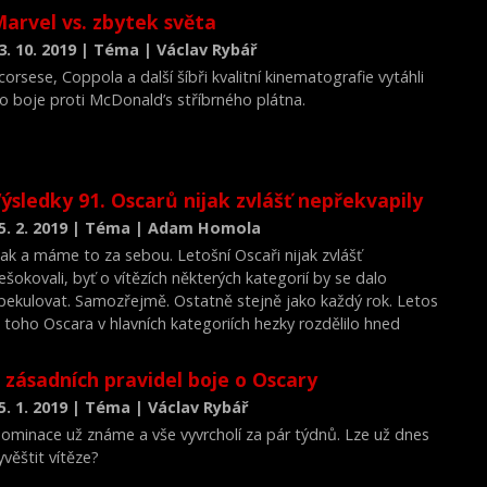
arvel vs. zbytek světa
3. 10. 2019 | Téma | Václav Rybář
corsese, Coppola a další šíbři kvalitní kinematografie vytáhli
o boje proti McDonald’s stříbrného plátna.
ýsledky 91. Oscarů nijak zvlášť nepřekvapily
5. 2. 2019 | Téma | Adam Homola
ak a máme to za sebou. Letošní Oscaři nijak zvlášť
ešokovali, byť o vítězích některých kategorií by se dalo
pekulovat. Samozřejmě. Ostatně stejně jako každý rok. Letos
i toho Oscara v hlavních kategoriích hezky rozdělilo hned
ěkolik hlavních favoritů, tudíž se nestalo, že by jeden film
ebral sošky za nejlepší film, herce, režii a třeba ještě herce ve
 zásadních pravidel boje o Oscary
edlejší roli. Nicméně už dost povídání, tady jsou výsledky:
5. 1. 2019 | Téma | Václav Rybář
ominace už známe a vše vyvrcholí za pár týdnů. Lze už dnes
yvěštit vítěze?