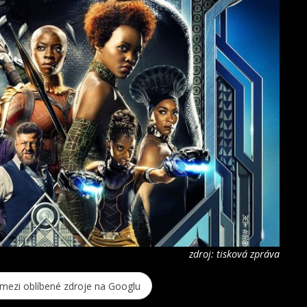
zdroj: tisková zpráva
 mezi oblíbené zdroje na Googlu