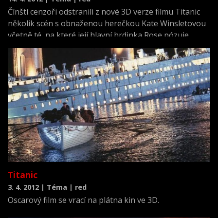
Čínští cenzoři odstranili z nové 3D verze filmu Titanic
několik scén s obnaženou herečkou Kate Winsletovou
včetně té, na které její hlavní hrdinka Rose pózuje
nahá. Čínské úřady se podle webu The Hollywood
Reporter obávají, že diváci by se mohli pokusit
natahovat ruce a dotknout jejího těla.
Titanic
3. 4. 2012 | Téma | red
Oscarový film se vrací na plátna kin ve 3D.