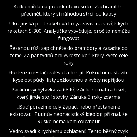
Kulka mířila na prezidentovo srdce. Zachránil ho
předmět, který si náhodou strčil do kapsy
Ukrajinská protiraketová Freya závisí na sovětských
raketách S-300. Analytička vysvětluje, proč to nemůže
fungovat
Řezanou růži zapíchněte do brambory a zasaďte do
země. Za pár týdnů z ní vyroste keř, který kvete celé
roky
Hortenzii nestačí zalévat a hnojit. Pokud nenastavíte
kyselost půdy, listy zežloutnou a květy nepřijdou
Parádní vychytávka za 68 Kč v Actionu nahradí set,
který jinde stojí stovky. Záruka 3 roky zdarma
„Buď porazíme celý Západ, nebo přestaneme
existovat.“ Putinův neonacistický ideolog přiznal, že
Rusko nemá kam couvnout
Vedro svádí k rychlému ochlazení: Tento běžný zvyk