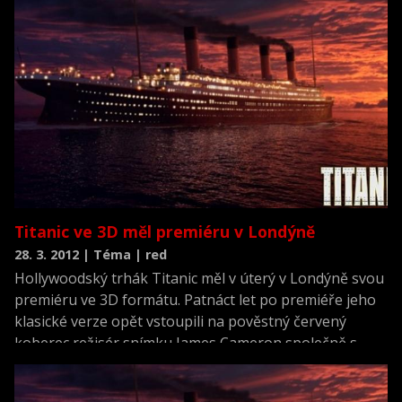
Titanic ve 3D měl premiéru v Londýně
28. 3. 2012 | Téma | red
Hollywoodský trhák Titanic měl v úterý v Londýně svou
premiéru ve 3D formátu. Patnáct let po premiéře jeho
klasické verze opět vstoupili na pověstný červený
koberec režisér snímku James Cameron společně s
Kate Winsletovou a Billym Zanem, tedy představiteli
nejvýznamnějších postav.