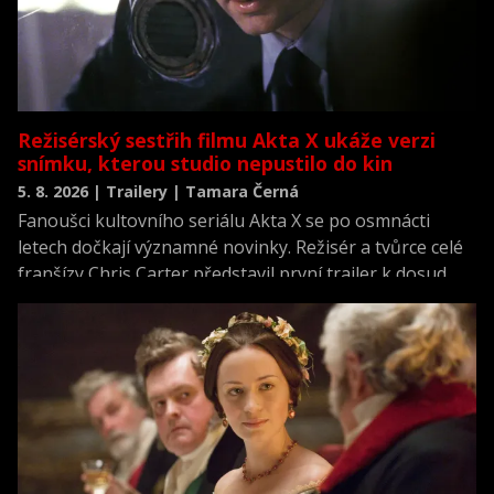
Režisérský sestřih filmu Akta X ukáže verzi
snímku, kterou studio nepustilo do kin
5. 8. 2026 | Trailery | Tamara Černá
Fanoušci kultovního seriálu Akta X se po osmnácti
letech dočkají významné novinky. Režisér a tvůrce celé
franšízy Chris Carter představil první trailer k dosud
neviděné režisérské verzi filmu Akta X: Chci uvěřit.