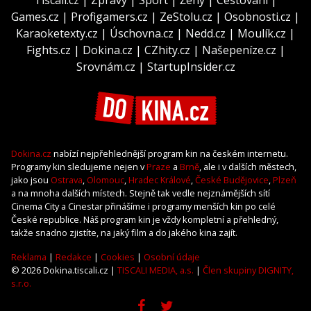
Games.cz
|
Profigamers.cz
|
ZeStolu.cz
|
Osobnosti.cz
|
Karaoketexty.cz
|
Úschovna.cz
|
Nedd.cz
|
Moulík.cz
|
Fights.cz
|
Dokina.cz
|
CZhity.cz
|
Našepeníze.cz
|
Srovnám.cz
|
StartupInsider.cz
Dokina.cz
nabízí nejpřehlednější program kin na českém internetu.
Programy kin sledujeme nejen v
Praze
a
Brně
, ale i v dalších městech,
jako jsou
Ostrava
,
Olomouc
,
Hradec Králové
,
České Budějovice
,
Plzeň
a na mnoha dalších místech. Stejně tak vedle nejznámějších sítí
Cinema City a Cinestar přinášíme i programy menších kin po celé
České republice. Náš program kin je vždy kompletní a přehledný,
takže snadno zjistíte, na jaký film a do jakého kina zajít.
Reklama
|
Redakce
|
Cookies
|
Osobní údaje
© 2026 Dokina.tiscali.cz |
TISCALI MEDIA, a.s.
|
Člen skupiny DIGNITY,
s.r.o.