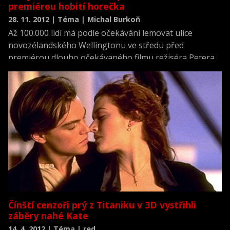
premiérou hobití horečka
28. 11. 2012 | Téma | Michal Burkoň
Až 100.000 lidí má podle očekávání lemovat ulice
novozélandského Wellingtonu ve středu před
premiérou dlouho očekávaného filmu režiséra Petera
Jacksona Hobit: Neočekávaná cesta. Hvězdy filmu
včetně Cate Blanchettové, Elijaha Wooda, Barryho
Humphriese a Huga Weavinga se objeví na červeném
koberci před prvním promítáním snímku, který je
prvním dílem trilogie dějově předcházející neméně
slavnému Pánu prstenů.
Čínští cenzoři prý z Titaniku v 3D vystřihli
záběry nahé Kate
14. 4. 2012 | Téma | red