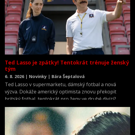
Ted Lasso je zpátky! Tentokrát trénuje ženský
tým
6. 8. 2026 | Novinky | Bára Šeptalová
Ted Lasso v supermarketu, dámský fotbal a nová
výzva. Dokáže americký optimista znovu překopit
britský fotbal, tentokrát pro ženy ve druhé divizi?