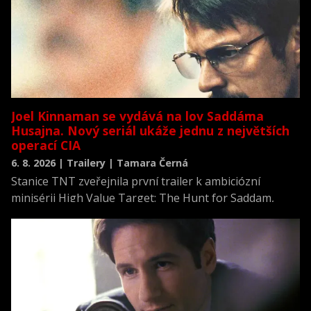
Joel Kinnaman se vydává na lov Saddáma
Husajna. Nový seriál ukáže jednu z největších
operací CIA
6. 8. 2026 | Trailery | Tamara Černá
Stanice TNT zveřejnila první trailer k ambiciózní
minisérii High Value Target: The Hunt for Saddam,
která se vrací k jednomu z nejvýznamnějších okamžiků
novodobých dějin.