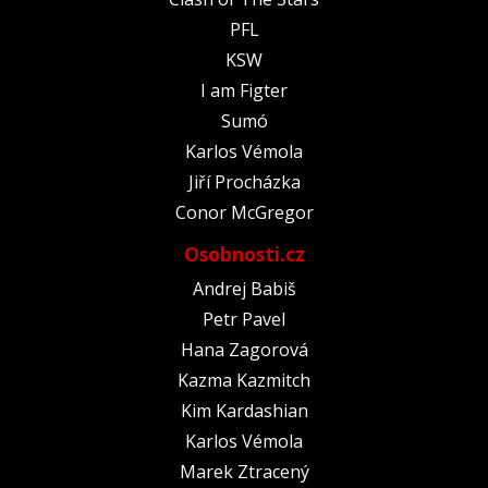
PFL
KSW
I am Figter
Sumó
Karlos Vémola
Jiří Procházka
Conor McGregor
Osobnosti.cz
Andrej Babiš
Petr Pavel
Hana Zagorová
Kazma Kazmitch
Kim Kardashian
Karlos Vémola
Marek Ztracený