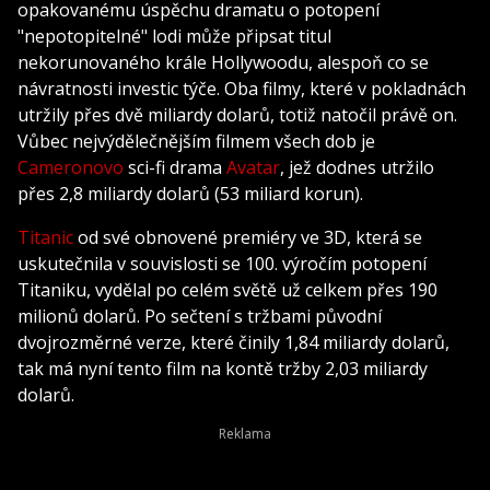
opakovanému úspěchu dramatu o potopení
"nepotopitelné" lodi může připsat titul
nekorunovaného krále Hollywoodu, alespoň co se
návratnosti investic týče. Oba filmy, které v pokladnách
utržily přes dvě miliardy dolarů, totiž natočil právě on.
Vůbec nejvýdělečnějším filmem všech dob je
Cameronovo
sci-fi drama
Avatar
, jež dodnes utržilo
přes 2,8 miliardy dolarů (53 miliard korun).
Titanic
od své obnovené premiéry ve 3D, která se
uskutečnila v souvislosti se 100. výročím potopení
Titaniku, vydělal po celém světě už celkem přes 190
milionů dolarů. Po sečtení s tržbami původní
dvojrozměrné verze, které činily 1,84 miliardy dolarů,
tak má nyní tento film na kontě tržby 2,03 miliardy
dolarů.