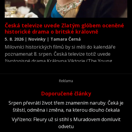
Česká televize uvede Zlatým glóbem oceněné
historické drama o britské královně
5. 8. 2026 | Novinky | Tamara Černá
Milovníci historických filmů by si měli do kalendáře
poznamenat 8. srpen. Česká televize totiž uvede
životopisné drama Královna Viktorie (The Young
Victoria) z roku 2009.
Doporučené články
Srpen převrátí život třem znamením naruby. Čeká je
štěstí, odměna i změna, na kterou dlouho čekala
Vyřízeno: Fleury už si stihl s Muradovem domluvit
odvetu