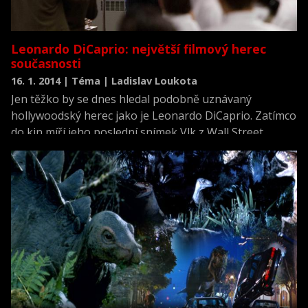
Leonardo DiCaprio: největší filmový herec
současnosti
16. 1. 2014 | Téma | Ladislav Loukota
Jen těžko by se dnes hledal podobně uznávaný
hollywoodský herec jako je Leonardo DiCaprio. Zatímco
do kin míří jeho poslední snímek Vlk z Wall Street,
očekává se, že DiCaprio bude i žhavým favoritem
blížících se Oscarů. O to paradoxněji ovšem působí jeho
cesta ke slávě – připomeňte si ji v pateru fází spolu
s trailery na kultovní i obskurní DiCapriova díla.