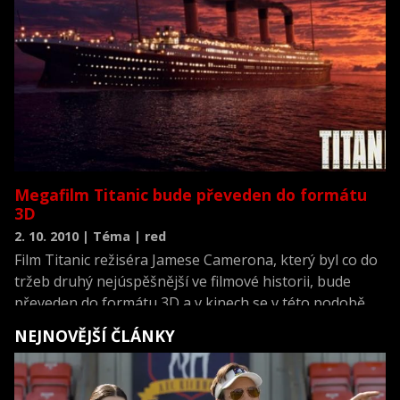
Megafilm Titanic bude převeden do formátu
3D
2. 10. 2010 | Téma | red
Film Titanic režiséra Jamese Camerona, který byl co do
tržeb druhý nejúspěšnější ve filmové historii, bude
převeden do formátu 3D a v kinech se v této podobě
objeví v dubnu roku 2012. Oznámil to server The
NEJNOVĚJŠÍ ČLÁNKY
Hollywood Reporter.