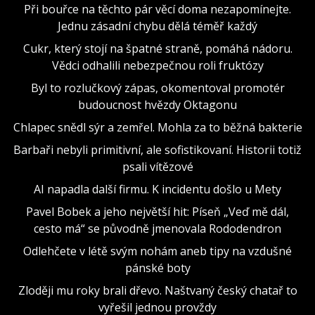
Při bouřce na těchto pár věcí doma nezapomínejte.
Jednu zásadní chybu dělá téměř každý
Cukr, který stojí na špatné straně, pomáhá nádoru.
Vědci odhalili nebezpečnou roli fruktózy
Byl to rozlučkový zápas, okomentoval promotér
budoucnost hvězdy Oktagonu
Chlapec snědl sýr a zemřel. Mohla za to běžná bakterie
Barbaři nebyli primitivní, ale sofistikovaní. Historii totiž
psali vítězové
AI napadla další firmu. K incidentu došlo u Mety
Pavel Bobek a jeho největší hit: Píseň „Veď mě dál,
cesto má“ se původně jmenovala Rododendron
Odlehčete v létě svým nohám aneb tipy na vzdušné
pánské boty
Zloději mu roky brali dřevo. Naštvaný český chatař to
vyřešil jednou provždy