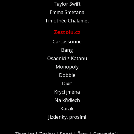
Taylor Swift
Emma Smetana
Timothée Chalamet
Zestolu.cz
Carcassonne
Bang
Osadníci z Katanu
Monopoly
Dobble
Dixit
Krycí jména
Na křídlech
Karak
Jízdenky, prosím!
Tiscali.cz
|
Zprávy
|
Sport
|
Ženy
|
Cestování
|