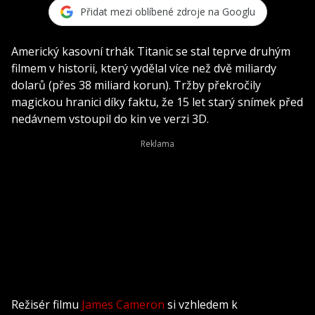
Přidat mezi oblíbené zdroje na Googlu
Americký kasovní trhák Titanic se stal teprve druhým
filmem v historii, který vydělal více než dvě miliardy
dolarů (přes 38 miliard korun). Tržby překročily
magickou hranici díky faktu, že 15 let starý snímek před
nedávnem vstoupil do kin ve verzi 3D.
Režisér filmu
James Cameron
si vzhledem k