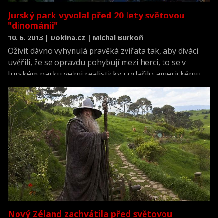
Jurský park vyvolal před 20 lety světovou
"dinománii"
10. 6. 2013 | Dokina.cz | Michal Burkoň
Oživit dávno vyhynulá pravěká zvířata tak, aby diváci
uvěřili, že se opravdu pohybují mezi herci, to se v
Jurském parku velmi realisticky podařilo americkému
režisérovi Stevenu Spielbergovi. Na svou dobu
revoluční triky v kinech nadchly a dobrodružný sci-fi
příběh si na konto připsal už téměř miliardu dolarů.
Film, který měl premiéru před 20 lety, 11. června 1993,
spustil také obrovský zájem o vše, co s dinosaury
souvisí.
Nový Zéland zachvátila před světovou