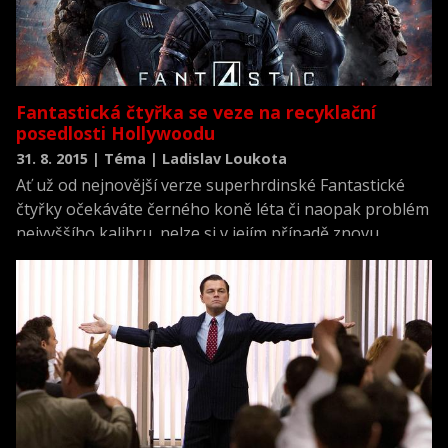
Fantastická čtyřka se veze na recyklační
posedlosti Hollywoodu
31. 8. 2015 | Téma | Ladislav Loukota
Ať už od nejnovější verze superhrdinské Fantastické
čtyřky očekáváte černého koně léta či naopak problém
nejvyššího kalibru, nelze si v jejím případě znovu
nevšimnout značné posedlosti Hollywoodu
remakováním vlastní tvorby. Zatímco dříve, jako v
případě Zjizvené tváře nebo Věci, byly remaky
vytvářeny dekády od své inspirační látky, dnes
přicházejí i méně než deset let po ní. Čím to je, že se
filmaři zamilovali do předělávek, a bude tomu někdy
konec?