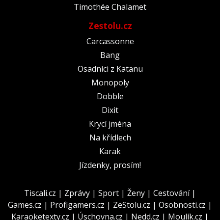
Timothée Chalamet
Zestolu.cz
Carcassonne
Bang
Osadníci z Katanu
Monopoly
Dobble
Dixit
Krycí jména
Na křídlech
Karak
Jízdenky, prosím!
Tiscali.cz
|
Zprávy
|
Sport
|
Ženy
|
Cestování
|
Games.cz
|
Profigamers.cz
|
ZeStolu.cz
|
Osobnosti.cz
|
Karaoketexty.cz
|
Úschovna.cz
|
Nedd.cz
|
Moulík.cz
|