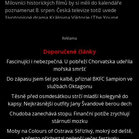
Milovníci historických filmů by si měli do kalendáře
poznamenat 8. srpen. Česká televize totiž uvede
životopisné drama Královna Viktorie (The Young
Victoria) z roku 2009.
Doporučené články
Fascinující i nebezpečná. U pobřeží Chorvatska udeřila
mořská smršť
Do zápasu jsem šel po kalbě, přiznal BKFC šampion ve
službách Oktagonu
Těsně před osmdesátkou strčí mladší kolegyně do
kapsy. Nejkrásnější outfity Jany Švandové berou dech
Chudoba zanechává stopu. Finanční potíže zrychlují
stárnutí mozku
Moby na Colours of Ostrava: Střízlivý, mokrý od deště,
a přesto přichystal nejlepší večer festivalu