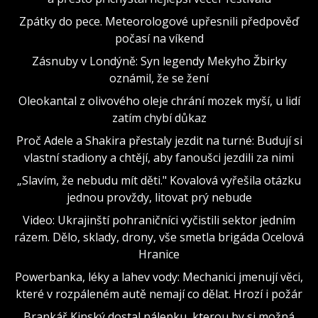
Zpátky do pece. Meteorologové upřesnili předpověď
počasí na víkend
Zásnuby v Londýně: Syn legendy Mekyho Žbirky
oznámil, že se žení
Oleokantal z olivového oleje chrání mozek myší, u lidí
zatím chybí důkaz
Proč Adele a Shakira přestaly jezdit na turné: Budují si
vlastní stadiony a chtějí, aby fanoušci jezdili za nimi
„Slavím, že nebudu mít děti." Kovalová vyřešila otázku
jednou provždy, litovat prý nebude
Video: Ukrajinští pohraničníci vyčistili sektor jedním
rázem. Dělo, sklady, drony, vše smetla brigáda Ocelová
Hranice
Powerbanka, léky a lahev vody: Mechanici jmenují věci,
které v rozpáleném autě nemají co dělat. Hrozí i požár
Brankář Kinský dostal nálepku, kterou by si možná