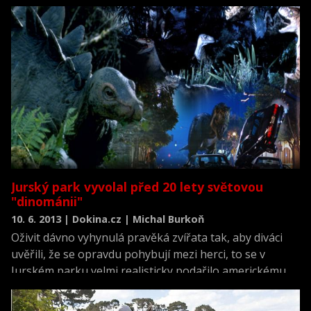
očekává se, že DiCaprio bude i žhavým favoritem
blížících se Oscarů. O to paradoxněji ovšem působí jeho
cesta ke slávě – připomeňte si ji v pateru fází spolu
s trailery na kultovní i obskurní DiCapriova díla.
Jurský park vyvolal před 20 lety světovou
"dinománii"
10. 6. 2013 | Dokina.cz | Michal Burkoň
Oživit dávno vyhynulá pravěká zvířata tak, aby diváci
uvěřili, že se opravdu pohybují mezi herci, to se v
Jurském parku velmi realisticky podařilo americkému
režisérovi Stevenu Spielbergovi. Na svou dobu
revoluční triky v kinech nadchly a dobrodružný sci-fi