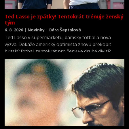
Ted Lasso je zpátky! Tentokrát trénuje ženský
tým
6. 8. 2026 | Novinky | Bára Šeptalová
Ted Lasso v supermarketu, dámský fotbal a nová
výzva. Dokáže americký optimista znovu překopit
britský fotbal, tentokrát pro ženy ve druhé divizi?