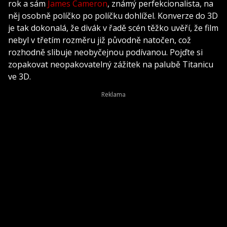
rok a sám
James Cameron
, známý perfekcionalista, na
něj osobně políčko po políčku dohlížel. Konverze do 3D
je tak dokonalá, že divák v řadě scén těžko uvěří, že film
nebyl v třetím rozměru již původně natočen, což
rozhodně slibuje neobyčejnou podívanou. Pojďte si
zopakovat neopakovatelný zážitek na palubě Titanicu
ve 3D.