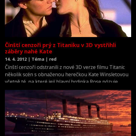
Čínští cenzoři prý z Titaniku v 3D vystřihli
záběry nahé Kate
14. 4. 2012 | Téma | red
Čínští cenzoři odstranili z nové 3D verze filmu Titanic
několik scén s obnaženou herečkou Kate Winsletovou
včetně té, na které její hlavní hrdinka Rose pózuje
nahá. Čínské úřady se podle webu The Hollywood
Reporter obávají, že diváci by se mohli pokusit
natahovat ruce a dotknout jejího těla.