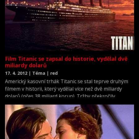
prvním dílem trilogie dějově předcházející neméně
slavnému Pánu prstenů.
Film Titanic se zapsal do historie, vydělal dvě
miliardy dolarů
17. 4. 2012 | Téma | red
Americký kasovní trhák Titanic se stal teprve druhým
filmem v historii, který vydělal více než dvě miliardy
dolarů (přes 38 miliard korun). Tržby překročily
magickou hranici díky faktu, že 15 let starý snímek před
nedávnem vstoupil do kin ve verzi 3D.