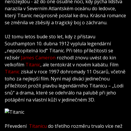
nerozejdou - až do oné osudné noci, kdy pýcha lidstva
narazila v Severním Atlantském oceánu do ledovce,
který Titanic neúprosně poslal ke dnu. Krásná romance
se změnila ve zběsilý a tragický boj o záchranu.
Už tomu letos bude sto let, kdy z přístavu
Southampton 10. dubna 1912 vyplula legendární
„nepotopitelná loď“ Titanic. Při této příležitosti se
režisér
James Cameron
rozhodl znovu uvést do kin
velkofilm
Titanic
, ale tentokrát v novém kabátu. Film
Titanic
získal v roce 1997 dohromady 11 Oscarů, včetně
toho za nejlepší film. Nyní mají diváci jedinečnou
příležitost prožít plavbu legendárního Titanicu – „Lodi
snů“ a drama, které se odehrálo na palubě při jeho
potápění na vlastní kůži v jedinečném 3D.
Převedení
Titanicu
do třetího rozměru trvalo více než