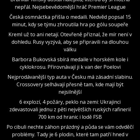
nepřál. Nejsebevědomější hráč Premier League
Česká osmnáctka přišla o medaili. Nedvěd popsal 15
minut, kdy se týmu zhroutila hra po gólu soupeře
Kreml už to ani netají. Otevřeně přiznal, že mír není v
dohledu. Rusy vyzývá, aby se připravili na dlouhou
válku
Barbora Bukovská sbírá medaile v horském kole i
cyklokrosu. Přirovnávají ji k van der Poelovi
Nejprodávanější typ auta v Česku má zásadní slabinu.
Crossovery selhávají přesně tam, kde mají být
nejsilnější
6 explozí, 4 požáry, peklo na zemi: Ukrajinci
zdevastovali jednu z pěti největších ruských rafinerií
700 km od hranic i lodě FSB
Po cibuli nechte záhon prázdný a půda se vám odvděčí
problémy. Tady je 6 plodin, které tam patří hned v