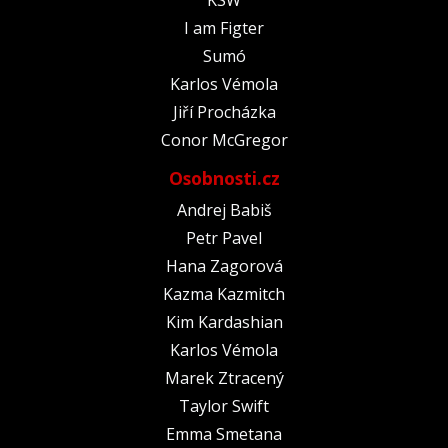
KSW
I am Figter
Sumó
Karlos Vémola
Jiří Procházka
Conor McGregor
Osobnosti.cz
Andrej Babiš
Petr Pavel
Hana Zagorová
Kazma Kazmitch
Kim Kardashian
Karlos Vémola
Marek Ztracený
Taylor Swift
Emma Smetana