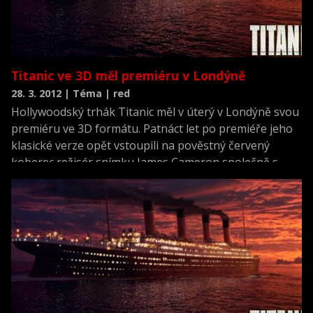
Titanic ve 3D měl premiéru v Londýně
28. 3. 2012 | Téma | red
Hollywoodský trhák Titanic měl v úterý v Londýně svou
premiéru ve 3D formátu. Patnáct let po premiéře jeho
klasické verze opět vstoupili na pověstný červený
koberec režisér snímku James Cameron společně s
Kate Winsletovou a Billym Zanem, tedy představiteli
nejvýznamnějších postav.