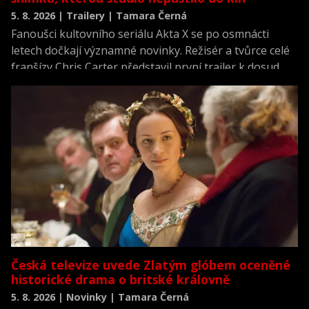
5. 8. 2026 | Trailery | Tamara Černá
Fanoušci kultovního seriálu Akta X se po osmnácti
letech dočkají významné novinky. Režisér a tvůrce celé
franšízy Chris Carter představil první trailer k dosud
neviděné režisérské verzi filmu Akta X: Chci uvěřit.
Česká televize uvede Zlatým glóbem oceněné
historické drama o britské královně
5. 8. 2026 | Novinky | Tamara Černá