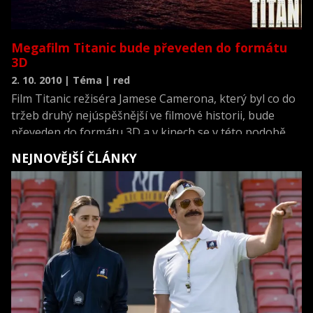
Megafilm Titanic bude převeden do formátu
3D
2. 10. 2010 | Téma | red
Film Titanic režiséra Jamese Camerona, který byl co do
tržeb druhý nejúspěšnější ve filmové historii, bude
převeden do formátu 3D a v kinech se v této podobě
objeví v dubnu roku 2012. Oznámil to server The
NEJNOVĚJŠÍ ČLÁNKY
Hollywood Reporter.