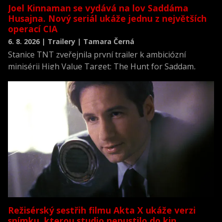
Joel Kinnaman se vydává na lov Saddáma
Husajna. Nový seriál ukáže jednu z největších
operací CIA
6. 8. 2026 | Trailery | Tamara Černá
Stanice TNT zveřejnila první trailer k ambiciózní
minisérii High Value Target: The Hunt for Saddam,
která se vrací k jednomu z nejvýznamnějších okamžiků
novodobých dějin.
Režisérský sestřih filmu Akta X ukáže verzi
snímku, kterou studio nepustilo do kin