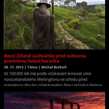
příběh si na konto připsal už téměř miliardu dolarů.
Film, který měl premiéru před 20 lety, 11. června 1993,
spustil také obrovský zájem o vše, co s dinosaury
souvisí.
Nový Zéland zachvátila před světovou
premiérou hobití horečka
28. 11. 2012 | Téma | Michal Burkoň
Až 100.000 lidí má podle očekávání lemovat ulice
novozélandského Wellingtonu ve středu před
premiérou dlouho očekávaného filmu režiséra Petera
Jacksona Hobit: Neočekávaná cesta. Hvězdy filmu
včetně Cate Blanchettové, Elijaha Wooda, Barryho
Humphriese a Huga Weavinga se objeví na červeném
koberci před prvním promítáním snímku, který je