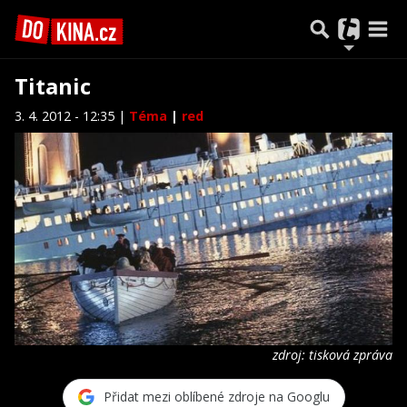
Titanic
3. 4. 2012 - 12:35 |
Téma
|
red
zdroj: tisková zpráva
Přidat mezi oblíbené zdroje na Googlu