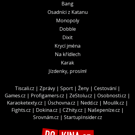
Bang
Osadníci z Katanu
Monopoly
Dobble
Dixit
Krycí jména
Na křídlech
Karak
Jízdenky, prosím!
Tiscali.cz
|
Zprávy
|
Sport
|
Ženy
|
Cestování
|
Games.cz
|
Profigamers.cz
|
ZeStolu.cz
|
Osobnosti.cz
|
Karaoketexty.cz
|
Úschovna.cz
|
Nedd.cz
|
Moulík.cz
|
Fights.cz
|
Dokina.cz
|
CZhity.cz
|
Našepeníze.cz
|
Srovnám.cz
|
StartupInsider.cz