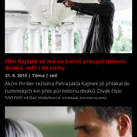
Film Kajínek už má na kontě přes půl milionu
diváků, míří i do ciziny
31. 8. 2010 | Téma | red
Akční thriller režiséra Petra Jákla Kajínek již přilákal do
tuzemských kin přes půl milionu diváků. Divák číslo
500.000 přišel zhlédnout snímek inspirovaný
skutečným případem Jiřího Kajínka v neděli 29. srpna.
Také o víkendu zaujal první místo tabulky návštěvnosti,
když ho podle informací Unie filmových distributorů
vidělo téměř 48.000 lidí.