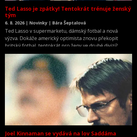
Ted Lasso je zpátky! Tentokrát trénuje ženský
tým
6. 8. 2026 | Novinky | Bára Šeptalová
Ted Lasso v supermarketu, dámský fotbal a nová
výzva. Dokáže americký optimista znovu překopit
britský fotbal, tentokrát pro ženy ve druhé divizi?
Joel Kinnaman se vydává na lov Saddáma