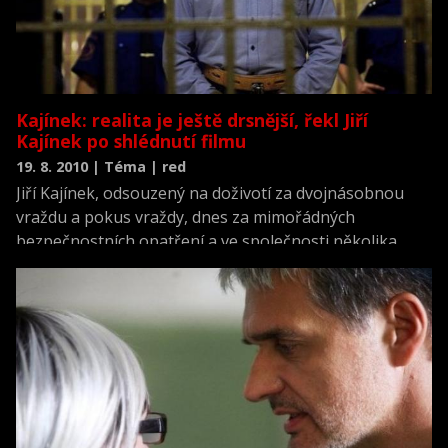
Kajínek: realita je ještě drsnější, řekl Jiří
Kajínek po shlédnutí filmu
19. 8. 2010 | Téma | red
Jiří Kajínek, odsouzený na doživotí za dvojnásobnou
vraždu a pokus vraždy, dnes za mimořádných
bezpečnostních opatření a ve společnosti několika
vězňů, dozorců zhlédl film Petra Jákla Kajínek, jehož děj
je inspirovaný právě příběhem známého českého
vězně. Snímek viděl ve společenské místnosti věznice v
Karviné.