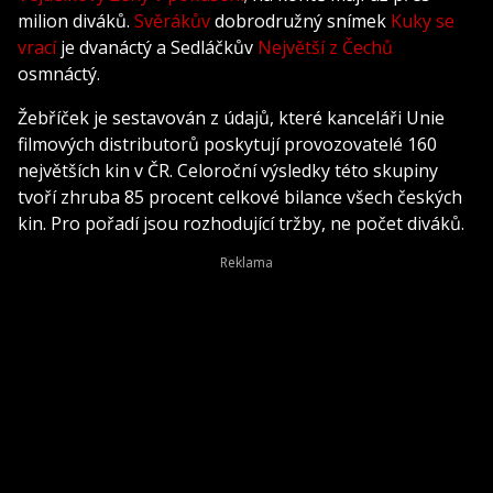
milion diváků.
Svěrákův
dobrodružný snímek
Kuky se
vrací
je dvanáctý a Sedláčkův
Největší z Čechů
osmnáctý.
Žebříček je sestavován z údajů, které kanceláři Unie
filmových distributorů poskytují provozovatelé 160
největších kin v ČR. Celoroční výsledky této skupiny
tvoří zhruba 85 procent celkové bilance všech českých
kin. Pro pořadí jsou rozhodující tržby, ne počet diváků.