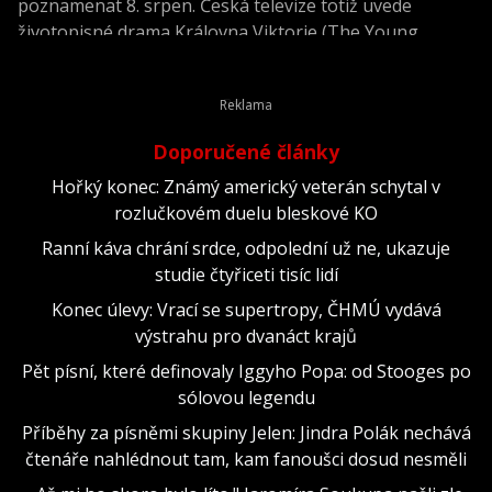
poznamenat 8. srpen. Česká televize totiž uvede
životopisné drama Královna Viktorie (The Young
Victoria) z roku 2009.
Doporučené články
Hořký konec: Známý americký veterán schytal v
rozlučkovém duelu bleskové KO
Ranní káva chrání srdce, odpolední už ne, ukazuje
studie čtyřiceti tisíc lidí
Konec úlevy: Vrací se supertropy, ČHMÚ vydává
výstrahu pro dvanáct krajů
Pět písní, které definovaly Iggyho Popa: od Stooges po
sólovou legendu
Příběhy za písněmi skupiny Jelen: Jindra Polák nechává
čtenáře nahlédnout tam, kam fanoušci dosud nesměli