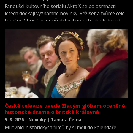
Fanoušci kultovního seriálu Akta X se po osmnácti
letech dočkají významné novinky. Režisér a tvůrce celé
franšízy Chris Carter představil první trailer k dosud
neviděné režisérské verzi filmu Akta X: Chci uvěřit.
Česká televize uvede Zlatým glóbem oceněné
historické drama o britské královně
5. 8. 2026 | Novinky | Tamara Černá
Milovníci historických filmů by si měli do kalendáře