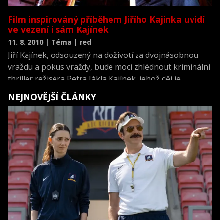
Film inspirováný příběhem Jiřího Kajínka uvidí
ve vezení i sám Kajínek
11. 8. 2010 | Téma | red
Jiří Kajínek, odsouzený na doživotí za dvojnásobnou
vraždu a pokus vraždy, bude moci zhlédnout kriminální
thriller režiséra Petra Jákla Kajínek, jehož děj je
inspirovaný právě příběhem známého českého vězně.
NEJNOVĚJŠÍ ČLÁNKY
Snímek se bude promítat pro vězně karvinské věznice,
kde je Kajínek umístěn. Sledovat jej bude za
mimořádných bezpečnostních opatření. ČTK to dnes
řekl ředitel vězeňského zařízení Ján Lazár.