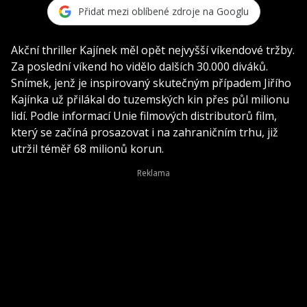
Přidat mezi oblíbené zdroje na Googlu
Akční thriller Kajínek měl opět nejvyšší víkendové tržby.
Za poslední víkend ho vidělo dalších 30.000 diváků.
Snímek, jenž je inspirovaný skutečným případem Jiřího
Kajínka už přilákal do tuzemských kin přes půl milionu
lidí. Podle informací Unie filmových distributorů film,
který se začíná prosazovat i na zahraničním trhu, již
utržil téměř 68 milionů korun.