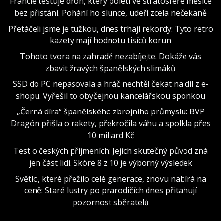
Francie testuje dron, který poletí ve stratosféře měsíce
bez přistání. Pohání ho slunce, udeří zcela nečekaně
Přetáčeli jsme je tužkou, dnes trhají rekordy: Tyto retro
kazety mají hodnotu tisíců korun
Tohoto tvora na zahradě nezabíjejte. Dokáže vás
zbavit žravých španělských slimáků
SSD do PC nepasovala a hráč nechtěl čekat na díl z e-
shopu. Vyřešil to obyčejnou kancelářskou sponkou
„Černá díra“ španělského zbrojního průmyslu: BVP
Dragón přišla o rakety, překročila váhu a spolkla přes
10 miliard Kč
Test o českých příjmeních: Jejich skutečný původ zná
jen část lidí. Skóre 8 z 10 je výborný výsledek
Světlo, které přežilo celé generace, znovu nabírá na
ceně: Staré lustry po prarodičích dnes přitahují
pozornost sběratelů