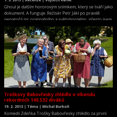
Ghoul je dalším hororovým snímkem, který se tváří jako
dokument. A funguje. Režisér Petr Jákl po pravdě
nenatočil nic originálního a světoborného, přesto jsem
vlastně z kina odcházel docela spokojený.
Troškovy Babovřesky zhlédlo o víkendu
rekordních 140.532 diváků
19. 2. 2013 | Téma | Michal Burkoň
Komedii Zdeňka Trošky Babovřesky zhlédlo za první