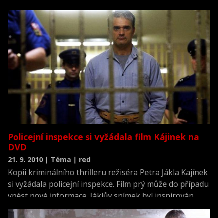
jich má podle informací Unie filmových distributorů na
kontě hodně přes 600.000, na tržbách vydělal 77
milionů korun.
Policejní inspekce si vyžádala film Kájinek na
DVD
21. 9. 2010 | Téma | red
Kopii kriminálního thrilleru režiséra Petra Jákla Kajínek
si vyžádala policejní inspekce. Film prý může do případu
vnést nové informace. Jáklův snímek byl inspirován
příběhem Jiřího Kajínka považovaného za prvního