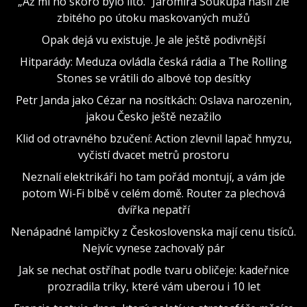
„Až mi ho skoro bylo líto." Jaromíra Soukupa našli zle
zbitého po útoku maskovaných mužů
Opak dejá vu existuje. Je ale ještě podivnější
Hitparády: Meduza ovládla česká rádia a The Rolling
Stones se vrátili do albové top desítky
Petr Janda jako Cézar na nosítkách: Oslava narozenin,
jakou Česko ještě nezažilo
Klid od otravného bzučení: Action zlevnil lapač hmyzu,
vyčistí dvacet metrů prostoru
Neznalí elektrikáři ho tam pořád montují, a vám jde
potom Wi-Fi blbě v celém domě. Router za plechová
dvířka nepatří
Nenápadné lampičky z Československa mají cenu tisíců.
Nejvíc vynese zachovalý pár
Jak se nechat ostříhat podle tvaru obličeje: kadeřnice
prozradila triky, které vám uberou i 10 let