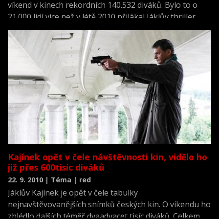
víkend v kinech rekordních 140.532 diváků. Bylo to o
21.000 lidí více než v létě 2010 přilákal Jáklův thriller
Kajínek, který dosud žebříček nejnavštěvovanějších
českých filmů za první víkend vedl. ČTK to dnes
oznámila producentka Troškova snímku Dana
Voláková. Filmoví odborníci tuto distribuční novinku
hodnotí velmi kriticky.
Kajínek opět v čele návštěvnosti kin, vidělo ho
již přes 600tisíc diváků
22. 9. 2010 | Téma | red
Jáklův Kajínek je opět v čele tabulky
nejnavštěvovanějších snímků českých kin. O víkendu ho
zhlédlo dalších téměř dvaadvacet tisíc diváků. Celkem