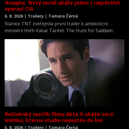
Husajna. Nový seriál ukáže jednu z největších
operací CIA
6. 8. 2026 | Trailery | Tamara Černá
Stanice TNT zveřejnila první trailer k ambiciózní
minisérii High Value Target: The Hunt for Saddam,
která se vrací k jednomu z nejvýznamnějších okamžiků
novodobých dějin.
Režisérský sestřih filmu Akta X ukáže verzi
snímku, kterou studio nepustilo do kin
5. 8. 2026 | Trailery | Tamara Černá