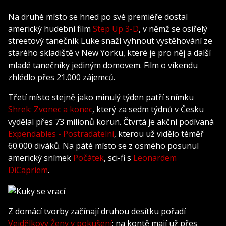
Na druhé místo se hned po své premiéře dostal
americký hudební film
Step Up 3-D
, v němž se osiřelý
streetový tanečník Luke snaží vyhnout vystěhování ze
starého skladiště v New Yorku, které je pro něj a další
mladé tanečníky jediným domovem. Film o víkendu
zhlédlo přes 21.000 zájemců.
Třetí místo stejně jako minulý týden patří snímku
Shrek: Zvonec a konec
, který za sedm týdnů v Česku
vydělal přes 73 milionů korun. Čtvrtá je akční podívaná
Expendables - Postradatelní
, kterou už vidělo téměř
60.000 diváků. Na páté místo se z osmého posunul
americký snímek
Počátek
, sci-fi s
Leonardem
DiCapriem
.
Z domácí tvorby začínají druhou desítku pořadí
Vejdělkovy
Ženy v pokušení
; na kontě mají už přes