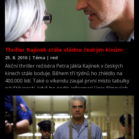
Thriller Kajínek stále vládne českým kinům
25. 8. 2010 | Téma | red
Akční thriller režiséra Petra Jákla Kajínek v českých
kinech stále boduje. Během tří týdnů ho zhlédlo na
400.000 lidí. Také o víkendu zaujal první místo tabulky
návštěvnosti, když ho podle informací Unie filmových
distributorů vidělo 54.000 lidí.