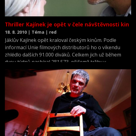
Thriller Kajínek je opět v čele návštěvnosti kin
18. 8. 2010 | Téma | red
Jáklův Kajínek opět kraloval českým kinům. Podle
informací Unie filmových distributorů ho o víkendu
zhlédlo dalších 91.000 diváků. Celkem jich už během
dvou týdnů nasbíral 281.573, přičemž tržby v
pokladnách dosáhly 36 milionů korun.