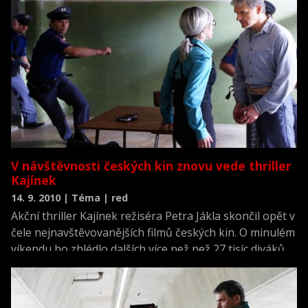
nájemného vraha v České republice.
V návštěvnosti českých kin znovu vede thriller
Kajínek
14. 9. 2010 | Téma | red
Akční thriller Kajínek režiséra Petra Jákla skončil opět v
čele nejnavštěvovanějších filmů českých kin. O minulém
víkendu ho zhlédlo dalších více než než 27 tisíc diváků.
Projekt inspirovaný skutečným případem Jiřího Kajínka
má na kontě tržby přesahující 72 milionů korun.