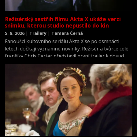
Režisérský sestřih filmu Akta X ukáže verzi
snímku, kterou studio nepustilo do kin
5. 8. 2026 | Trailery | Tamara Černá
Fanoušci kultovního seriálu Akta X se po osmnácti
letech dočkají významné novinky. Režisér a tvůrce celé
franšízy Chris Carter představil první trailer k dosud
neviděné režisérské verzi filmu Akta X: Chci uvěřit.