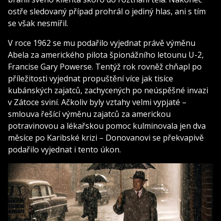
ostře sledovaný případ prohrál o jediný hlas, ani s tím
se však nesmířil.
V roce 1962 se mu podařilo vyjednat právě výměnu
Abela za amerického pilota špionážního letounu U-2,
Francise Gary Powerse. Tentýž rok rovněž chňapl po
příležitosti vyjednat propuštění více jak tisíce
kubánských zajatců, zachycených po neúspěšné invazi
v Zátoce sviní. Ačkoliv byly vztahy velmi vypjaté –
smlouva řešící výměnu zajatců za americkou
potravinovou a lékařskou pomoc kulminovala jen dva
měsíce po Karibské krizi – Donovanovi se překvapivě
podařilo vyjednat i tento úkon.