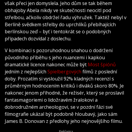
však přeci jen domyslela. Jeho dům se tak během
obhajoby Abela nikdy ve skutečnosti neocitl pod
střelbou, ačkoliv obdržel řadu výhružek. Taktéž nebyl v
Berlíně svědkem střelby do uprchlíků přebíhajících
berlínskou zeď – byť i tentokrát se o podobných
případech dozvídal z doslechu.
V kombinaci s pozoruhodnou snahou o dodržení
původního příběhu s jeho nuancemi i kapkou
dramatické licence nakonec může být
Most špiónů
jedním z nejlepších
Spielbergových
filmů z poslední
doby. Prozatím si vysloužil 92% kladných recenzí s
průměrným hodnocením kritiků i diváků skoro 80%. Je
nakonec jenom příhodné, že režisér, který se proslavil
fantasmagoriemi o lidožravém žralokovi a
dobrodružném archeologovi, se v pozdní fázi své
filmografie ukázal být podobně hloubavý, jako sám
James B. Donovan z předlohy jeho nejnovějšího filmu.