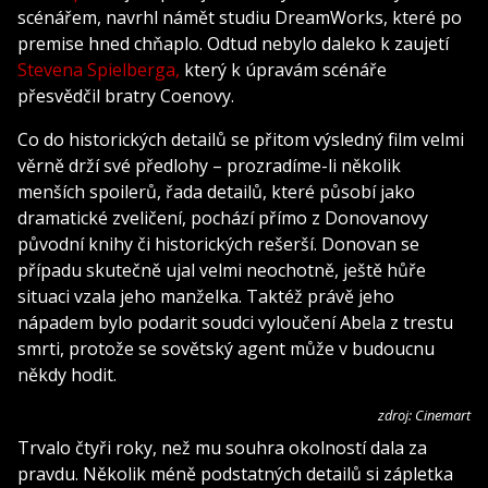
scénářem, navrhl námět studiu DreamWorks, které po
premise hned chňaplo. Odtud nebylo daleko k zaujetí
Stevena Spielberga,
který k úpravám scénáře
přesvědčil bratry Coenovy.
Co do historických detailů se přitom výsledný film velmi
věrně drží své předlohy – prozradíme-li několik
menších spoilerů, řada detailů, které působí jako
dramatické zveličení, pochází přímo z Donovanovy
původní knihy či historických rešerší. Donovan se
případu skutečně ujal velmi neochotně, ještě hůře
situaci vzala jeho manželka. Taktéž právě jeho
nápadem bylo podarit soudci vyloučení Abela z trestu
smrti, protože se sovětský agent může v budoucnu
někdy hodit.
zdroj: Cinemart
Trvalo čtyři roky, než mu souhra okolností dala za
pravdu. Několik méně podstatných detailů si zápletka