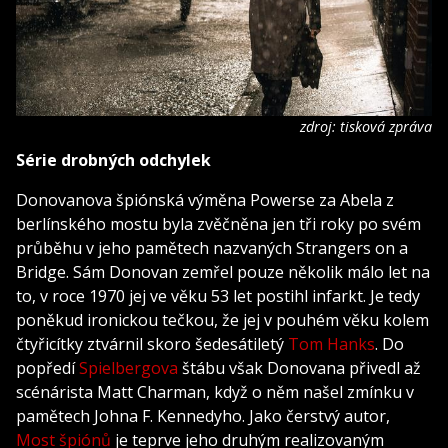
zdroj: tisková zpráva
Série drobných odchylek
Donovanova špiónská výměna Powerse za Abela z
berlínského mostu byla zvěčněna jen tři roky po svém
průběhu v jeho pamětech nazvaných Strangers on a
Bridge. Sám Donovan zemřel pouze několik málo let na
to, v roce 1970 jej ve věku 53 let postihl infarkt. Je tedy
poněkud ironickou tečkou, že jej v pouhém věku kolem
čtyřicítky ztvárnil skoro šedesátiletý
Tom Hanks
. Do
popředí
Spielbergova
štábu však Donovana přivedl až
scénárista Matt Charman, když o něm našel zmínku v
pamětech Johna F. Kennedyho. Jako čerstvý autor,
Most špiónů
je teprve jeho druhým realizovaným