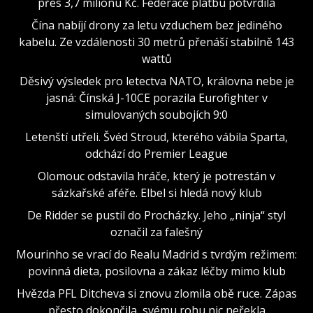
přes 3,7 milionu Kč. Federace platbu potvrdila
Čína nabíjí drony za letu vzduchem bez jediného
kabelu. Ze vzdálenosti 30 metrů přenáší stabilně 143
wattů
Děsivý výsledek pro letectva NATO, královna nebe je
jasná: Čínská J-10CE porazila Eurofighter v
simulovaných soubojích 9:0
Letenští utřeli. Švéd Stroud, kterého vábila Sparta,
odchází do Premier League
Olomouc odstavila hráče, který je potrestán v
sázkařské aféře. Elbel si hledá nový klub
De Ridder se pustil do Procházky. Jeho „ninja“ styl
označil za falešný
Mourinho se vrací do Realu Madrid s tvrdým režimem:
povinná dieta, posilovna a zákaz léčby mimo klub
Hvězda PFL Ditcheva si znovu zlomila obě ruce. Zápas
přesto dokončila, svému rohu nic neřekla