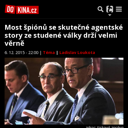
Most špiónů se skutečné agentské
story ze studené války drží velmi
věrně
6. 12. 2015 - 22:00 |
Téma
|
Ladislav Loukota
zdroj: tisková zpráva