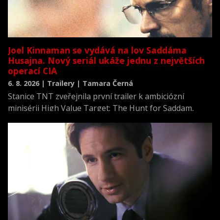
Joel Kinnaman se vydává na lov Saddáma
Husajna. Nový seriál ukáže jednu z největších
operací CIA
6. 8. 2026 | Trailery | Tamara Černá
Stanice TNT zveřejnila první trailer k ambiciózní
minisérii High Value Target: The Hunt for Saddam,
která se vrací k jednomu z nejvýznamnějších okamžiků
novodobých dějin.