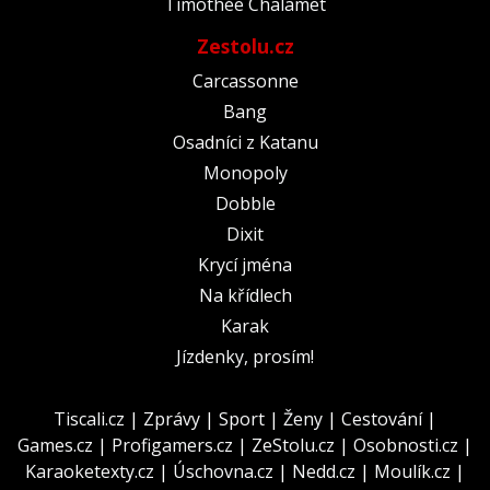
Timothée Chalamet
Zestolu.cz
Carcassonne
Bang
Osadníci z Katanu
Monopoly
Dobble
Dixit
Krycí jména
Na křídlech
Karak
Jízdenky, prosím!
Tiscali.cz
|
Zprávy
|
Sport
|
Ženy
|
Cestování
|
Games.cz
|
Profigamers.cz
|
ZeStolu.cz
|
Osobnosti.cz
|
Karaoketexty.cz
|
Úschovna.cz
|
Nedd.cz
|
Moulík.cz
|