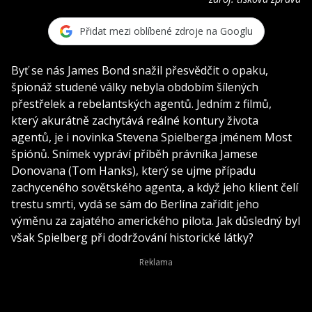
Přidat mezi oblíbené zdroje na Googlu
Byť se nás James Bond snažil přesvědčit o opaku,
špionáž studené války nebyla obdobím šílených
přestřelek a rebelantských agentů. Jedním z filmů,
který akurátně zachytává reálné kontury života
agentů, je i novinka Stevena Spielberga jménem Most
špiónů. Snímek vypráví příběh právníka Jamese
Donovana (Tom Hanks), který se ujme případu
zachyceného sovětského agenta, a když jeho klient čelí
trestu smrti, vydá se sám do Berlína zařídit jeho
výměnu za zajatého amerického pilota. Jak důsledný byl
však Spielberg při dodržování historické látky?