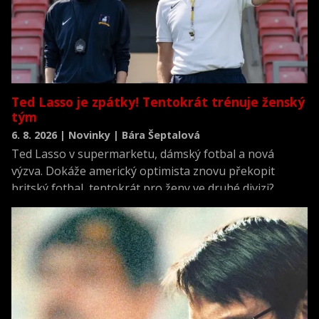
Ted Lasso je zpátky! Tentokrát trénuje ženský
tým
6. 8. 2026 | Novinky | Bára Šeptalová
Ted Lasso v supermarketu, dámský fotbal a nová
výzva. Dokáže americký optimista znovu překopit
britský fotbal, tentokrát pro ženy ve druhé divizi?