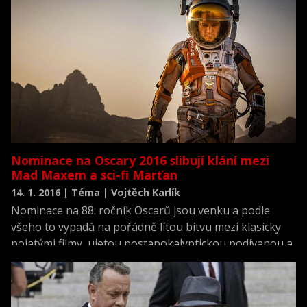
Nominace na Oscary 2016 slibují klání mezi
Mad Maxem a sci-fi Marťan
14. 1. 2016 | Téma | Vojtěch Karlík
Nominace na 88. ročník Oscarů jsou venku a podle
všeho to vypadá na pořádně lítou bitvu mezi klasicky
pojatými filmy, ujetou postapokalyptickou podívanou a
několika zajímavými snímky. Každopádně v roce 2015
bylo na co koukat a podle toho vypadají i nominace.
Vyhraje Marťan, nebo snad Mad Max? Nabízíme vám