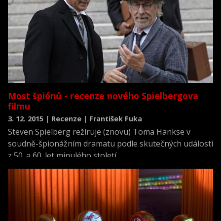
přehled nejdůležitějších kategorií. S výběrem jsme
vlastně spokojeni, jen nás mrzí, že Star Wars se
objevují až v kategoriích jako je střih a střih zvuku.
Most špiónů - recenze nového Spielbergova
filmu
3. 12. 2015 | Recenze | František Fuka
Steven Spielberg režíruje (znovu) Toma Hankse v
soudně-špionážním dramatu podle skutečných událostí
z 50. a 60. let minulého století.