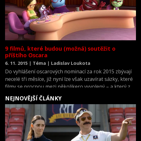
9 filmů, které budou (možná) soutěžit o
příštího Oscara
6. 11. 2015 | Téma | Ladislav Loukota
Do vyhlášení oscarových nominací za rok 2015 zbývají
necelé tři měsíce, již nyní lze však uzavírat sázky, které
filmy se procpou mezi několikero vyvolený – a který z
nich si sáhne na cenu nejvyšší. Část snímků, které
NEJNOVĚJŠÍ ČLÁNKY
budou tvořit filmový odkaz roku 2015, již došlo české
premiéry, jiné k nám dorazí až po přelomu roku. I tento
rok nás čeká přemíra životopisných trháků, které však
paradoxně zvyšují šanci, že vyhraje někdo docela
odlišný.