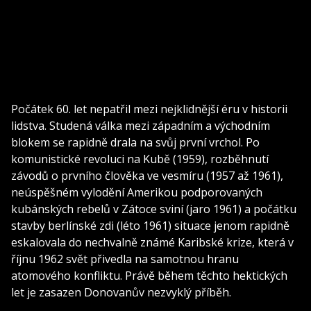
Počátek 60. let nepatřil mezi nejklidnější éru v historii
lidstva. Studená válka mezi západním a východním
blokem se rapidně drala na svůj první vrchol. Po
komunistické revoluci na Kubě (1959), rozběhnutí
závodů o prvního člověka ve vesmíru (1957 až 1961),
neúspěšném vylodění Amerikou podporovaných
kubánských rebelů v Zátoce sviní (jaro 1961) a počátku
stavby berlínské zdi (léto 1961) situace jenom rapidně
eskalovala do nechvalně známé Karibské krize, která v
říjnu 1962 svět přivedla na samotnou hranu
atomového konfliktu. Právě během těchto hektických
let je zasazen Donovanův nezvyklý příběh.