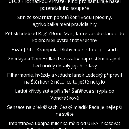
UFC s Procházkou v Praze? Kincl pro samuraje našel
potenciálního soupeře
Stín ze solárních panelů šetří vodu i plodiny,
agrivoltaika mění pravidla hry
Pět skladeb od Rag’n’Bone Man, které vás dostanou do
kolen: Měli byste znát všechny
Bizár Jiřího Krampola: Dluhy mu rostou i po smrti
Zendaya a Tom Holland se vzali v naprostém utajení.
Teď unikly detaily jejich oslavy
Filharmonie, hvězdy a vzduch: Janek Ledecký připravil
na Štěrkovně něco, co tu ještě nebylo
Letité křivdy stále při síle? Šafářová si rýpla do
Vondráčkové
Senzace na překážkách. Český mladík Rada je nejlepší
na světě
Infantinova údajná milenka měla od UEFA inkasovat