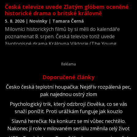
Česká televize uvede Zlatým glóbem oceněné
historické drama o britské královně
5. 8. 2026 | Novinky | Tamara Černá
Milovníci historických filmů by si měli do kalendáře
poznamenat 8. srpen. Česká televize totiž uvede
životopisné drama Královna Viktorie (The Young
Victoria) z roku 2009.
Doporučené články
Česko česká teplotní houpačka: Nejdřív rozpálená pec,
pak najednou ostrý zlom
Psychologický trik, který odzbrojí člověka, co se vás
snaží ponížit. Proti urážkám funguje jak kouzlo
Slavná herečka: Na konkurz se mi vůbec nechtělo.
Nakonec jí role v milovaném seriálu změnila celý život