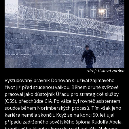
zdroj: tisková zpráva
Vystudovaný právník Donovan si užíval zajímavého
život již před studenou válkou. Během druhé světové
pracoval jako důstojník Úřadu pro strategické služby
(OSS), předchůdce CIA. Po válce byl rovněž asistentem
soudce během Norimberských procesů. Tím však jeho
kariéra neměla skončit. Když se na konci 50. let ujal
případu zadrženého sovětského špiona Rudolfa Abela,
bránil svého klienta skoro do rozthání těla. Nakonec