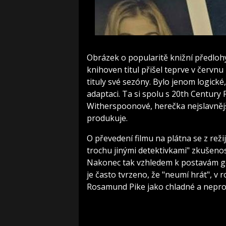
Obrázek o popularitě knižní předlohy 
knihoven titul přišel teprve v červnu
tituly své sezóny. Bylo jenom logick
adaptaci. Ta si spolu s 20th Century
Witherspoonové, herečka nejslavnějš
produkuje.
O převedení filmu na plátna se z režij
trochu jinými detektivkami" zkušenos
Nakonec tak vzhledem k postavám gen
je často tvrzeno, že "neumí hrát", v r
Rosamund Pike jako chladné a nepro