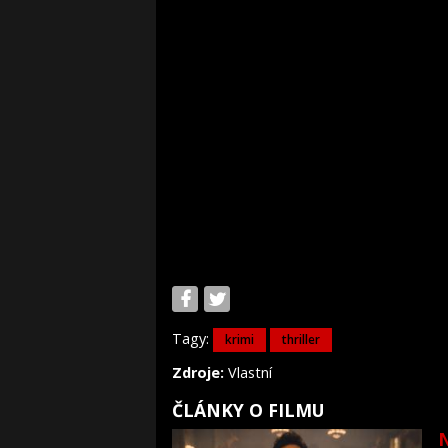
Tagy:
krimi
thriller
Zdroje:
Vlastní
ČLÁNKY O FILMU
N