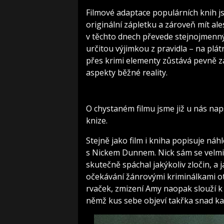
Filmové adaptace populárních knih 
originální zápletku a zároveň mít ale
v těchto dnech převede stejnojmenný 
určitou výjimkou z pravidla – na plá
přes krimi elementy zůstává pevně za
aspekty běžné reality.
O chystaném filmu jsme již u nás na
knize.
Stejně jako film i kniha popisuje ná
s Nickem Dunnem. Nick sám se velmi r
skutečně spáchal jakýkoliv zločin, a 
očekávání žánrovými kriminálkami o
rvaček, zmizení Amy naopak slouží k
němž kus sebe objeví takřka snad ka