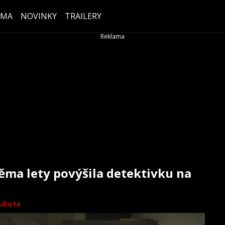
ÉMA
NOVINKY
TRAILERY
ěma lety povýšila detektivku na
oukota