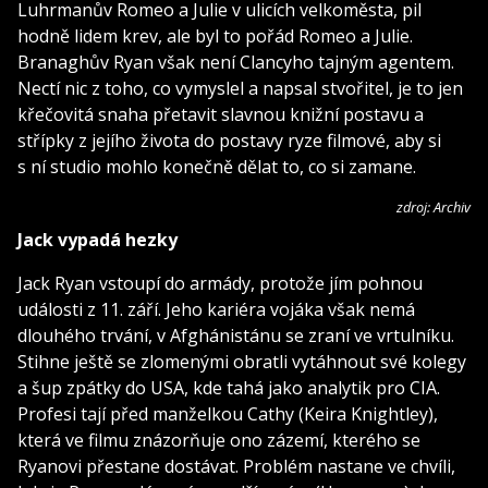
Luhrmanův Romeo a Julie v ulicích velkoměsta, pil
hodně lidem krev, ale byl to pořád Romeo a Julie.
Branaghův Ryan však není Clancyho tajným agentem.
Nectí nic z toho, co vymyslel a napsal stvořitel, je to jen
křečovitá snaha přetavit slavnou knižní postavu a
střípky z jejího života do postavy ryze filmové, aby si
s ní studio mohlo konečně dělat to, co si zamane.
zdroj: Archiv
Jack vypadá hezky
Jack Ryan vstoupí do armády, protože jím pohnou
události z 11. září. Jeho kariéra vojáka však nemá
dlouhého trvání, v Afghánistánu se zraní ve vrtulníku.
Stihne ještě se zlomenými obratli vytáhnout své kolegy
a šup zpátky do USA, kde tahá jako analytik pro CIA.
Profesi tají před manželkou Cathy (Keira Knightley),
která ve filmu znázorňuje ono zázemí, kterého se
Ryanovi přestane dostávat. Problém nastane ve chvíli,