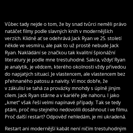
Vůbec tady nejde o tom, že by snad tvůrci neměli právo
natáčet filmy podle slavných knih v modernějších
verzích. Klidně ať se odehrává Jack Ryan ve 25. století
někde ve vesmíru, ale pak to už prostě nebude Jack
Ryan. Nakládání se značkou tak kvalitní špionážní
literatury je podle mne trestuhodné. Sakra, vždyť Ryan
je analytik, je vědcem, kterého okolnosti vždy přivedou
do napjatých situací. Je vlastencem, ale vlastencem bez
přehnaného patosu a naivity. Ví moc dobře, že
v zákulisí se tahá za provázky mnohdy s úplně jiným
cílem. Jack Ryan stárne a v kariéře jde nahoru. I jako
„kmet“ však řeší velmi napínavé případy. Tak se tedy
ptám, proč mu stejného nedovolili dosáhnout i ve filmu.
Proč další restart? Odpověď nehledám, je mi ukradená.
Restart ani modernější kabát není ničím trestuhodným