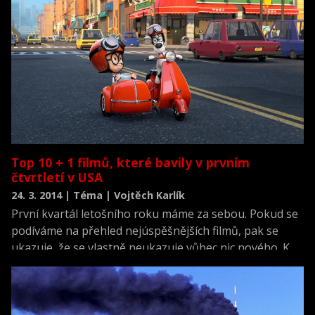
Top 10 + 1 filmů, které bavily v prvním
čtvrtletí v USA
24. 3. 2014 | Téma | Vojtěch Karlík
První kvartál letošního roku máme za sebou. Pokud se
podíváme na přehled nejúspěšnějších filmů, pak se
ukazuje, že se vlastně neukazuje vůbec nic nového. K
žádném překvapení nedošlo a filmové trháky, o nichž
jsme dopředu tušili, že jimi mají být, se vydrápaly do
čela žebříčků. Naopak je asi dost filmů, od nichž
producenti rozhodně čekali mnohem víc.