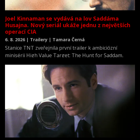
Joel Kinnaman se vydává na lov Saddáma
Husajna. Nový seriál ukáže jednu z největších
operací CIA
6. 8. 2026 | Trailery | Tamara Černá
Stanice TNT zveřejnila první trailer k ambiciózní
minisérii High Value Target: The Hunt for Saddam,
která se vrací k jednomu z nejvýznamnějších okamžiků
novodobých dějin.