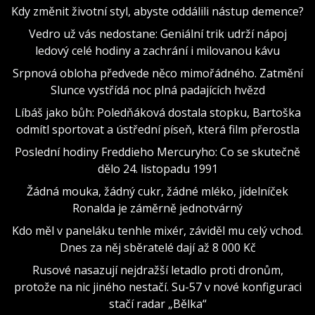
Kdy změnit životní styl, abyste oddálili nástup demence?
Vedro už vás nedostane: Geniální trik udrží nápoj
ledový celé hodiny a zachrání i milovanou kávu
Srpnová obloha předvede něco mimořádného. Zatmění
Slunce vystřídá noc plná padajících hvězd
Líbáš jako bůh: Poledňáková dostala stopku, Bartoška
odmítl sportovat a ústřední píseň, která film přerostla
Poslední hodiny Freddieho Mercuryho: Co se skutečně
dělo 24. listopadu 1991
Žádná mouka, žádný cukr, žádné mléko, jídelníček
Ronalda je záměrně jednotvárný
Kdo měl v paneláku tenhle mixér, záviděl mu celý vchod.
Dnes za něj sběratelé dají až 8 000 Kč
Rusové nasazují nejdražší letadlo proti dronům,
protože na nic jiného nestačí. Su-57 v nové konfiguraci
stačí radar „Bělka“