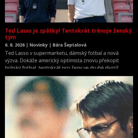
Ted Lasso je zpátky! Tentokrát trénuje ženský
tým
6. 8. 2026 | Novinky | Bára Šeptalová
Ted Lasso v supermarketu, dámský fotbal a nová
výzva. Dokáže americký optimista znovu překopit
britský fotbal, tentokrát pro ženy ve druhé divizi?