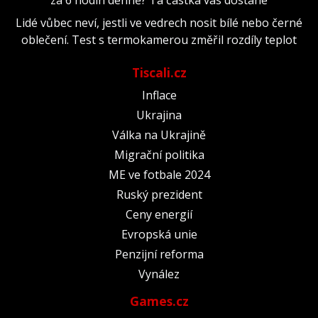
za 6 hodin denně? Ta částka vás dostane
Lidé vůbec neví, jestli ve vedrech nosit bílé nebo černé
oblečení. Test s termokamerou změřil rozdíly teplot
Tiscali.cz
Inflace
Ukrajina
Válka na Ukrajině
Migrační politika
ME ve fotbale 2024
Ruský prezident
Ceny energií
Evropská unie
Penzijní reforma
Vynález
Games.cz