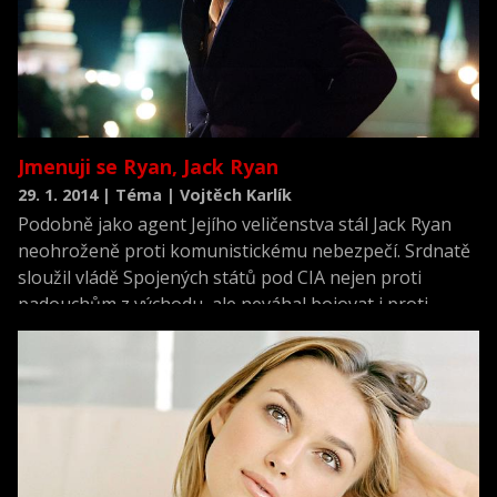
Jmenuji se Ryan, Jack Ryan
29. 1. 2014 | Téma | Vojtěch Karlík
Podobně jako agent Jejího veličenstva stál Jack Ryan
neohroženě proti komunistickému nebezpečí. Srdnatě
sloužil vládě Spojených států pod CIA nejen proti
padouchům z východu, ale neváhal bojovat i proti
vnitřnímu nepříteli. Oproti Jamesi Bondovi byl navíc
vzdělaným a inteligentním mužem, který mnohem více
sázel na analytiku, než na akci. A v knihách Toma
Clancyho se stal dokonce prezidentem USA. Do kin
v lednu dorazí zbrusu nový příběh nejslavnějšího
amerického agenta pod názvem Jack Ryan: V utajení.