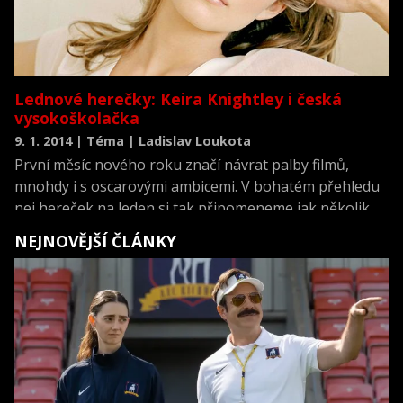
Lednové herečky: Keira Knightley i česká
vysokoškolačka
9. 1. 2014 | Téma | Ladislav Loukota
První měsíc nového roku značí návrat palby filmů,
mnohdy i s oscarovými ambicemi. V bohatém přehledu
nej hereček na leden si tak připomeneme jak několik
známých ksichtíků, tak i množinu čerstvé krve (a mlíka).
NEJNOVĚJŠÍ ČLÁNKY
Pro změnu však začneme jednou nedoceněno dámou…