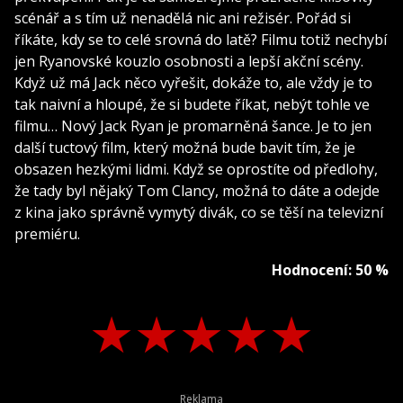
scénář a s tím už nenadělá nic ani režisér. Pořád si
říkáte, kdy se to celé srovná do latě? Filmu totiž nechybí
jen Ryanovské kouzlo osobnosti a lepší akční scény.
Když už má Jack něco vyřešit, dokáže to, ale vždy je to
tak naivní a hloupé, že si budete říkat, nebýt tohle ve
filmu… Nový Jack Ryan je promarněná šance. Je to jen
další tuctový film, který možná bude bavit tím, že je
obsazen hezkými lidmi. Když se oprostíte od předlohy,
že tady byl nějaký Tom Clancy, možná to dáte a odejde
z kina jako správně vymytý divák, co se těší na televizní
premiéru.
Hodnocení: 50 %
★
★
★
★
★