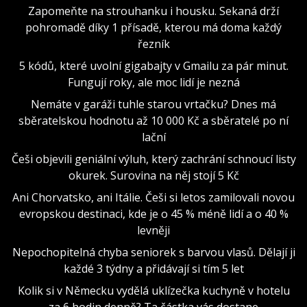
Zapomeňte na strouhanku i housku. Sekaná drží
pohromadě díky 1 přísadě, kterou má doma každý
řezník
5 kódů, které uvolní gigabajty v Gmailu za pár minut.
Fungují roky, ale moc lidí je nezná
Nemáte v garáži tuhle starou vrtačku? Dnes má
sběratelskou hodnotu až 10 000 Kč a sběratelé po ní
lační
Češi objevili geniální výluh, který zachrání schnoucí listy
okurek. Surovina na něj stojí 5 Kč
Ani Chorvatsko, ani Itálie. Češi si letos zamilovali novou
evropskou destinaci, kde je o 45 % méně lidí a o 40 %
levněji
Nepochopitelná chyba seniorek s barvou vlasů. Dělají ji
každé 3 týdny a přidávají si tím 5 let
Kolik si v Německu vydělá uklízečka kuchyně v hotelu