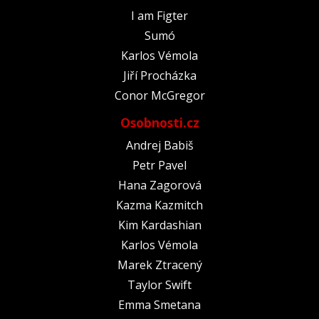
I am Figter
Sumó
Karlos Vémola
Jiří Procházka
Conor McGregor
Osobnosti.cz
Andrej Babiš
Petr Pavel
Hana Zagorová
Kazma Kazmitch
Kim Kardashian
Karlos Vémola
Marek Ztracený
Taylor Swift
Emma Smetana