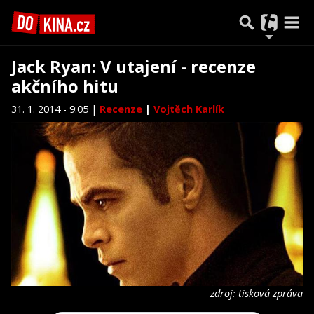
Jack Ryan: V utajení - recenze
akčního hitu
31. 1. 2014 - 9:05 |
Recenze
|
Vojtěch Karlík
zdroj: tisková zpráva