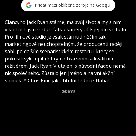
Přidat mezi oblíbené zdroje na Googlu
Clancyho Jack Ryan stárne, má svůj život a my s ním
v knihách jsme od počátku kariéry až k jejímu vrcholu.
Pro filmové studio je však stárnutí něčím tak
marketingově neuchopitelným, že producenti raději
sáhli po dalším scénáristickém restartu, který se
pokusili vykoupit dobrým obsazením a kvalitním
režisérem. Jack Ryan: V utajení s původní řadou nemá
nic společného. Zůstalo jen jméno a naivní akční
snímek. A Chris Pine jako titulní hrdina? Haha!