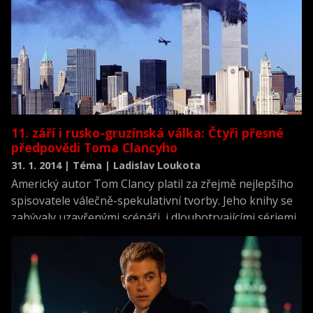
11. září i rusko-gruzínská válka: Čtyři přesné
předpovědi Toma Clancyho
31. 1. 2014 | Téma | Ladislav Loukota
Americký autor Tom Clancy platil za zřejmě nejlepšího
spisovatele válečně-spekulativní tvorby. Jeho knihy se
zabývaly uzavřenými scénáři, i dlouhotrvajícími sériemi
– například tou o operativci Jacku Ryanovi.