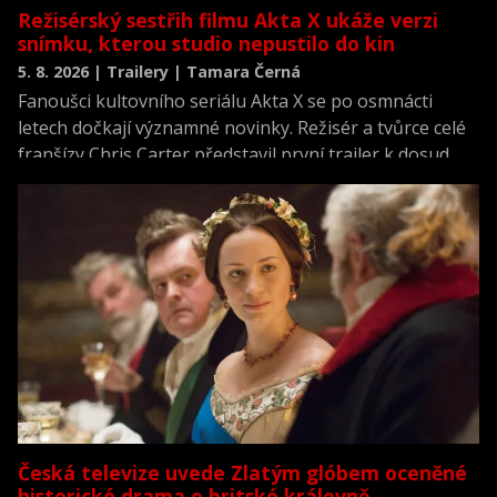
Režisérský sestřih filmu Akta X ukáže verzi
snímku, kterou studio nepustilo do kin
5. 8. 2026 | Trailery | Tamara Černá
Fanoušci kultovního seriálu Akta X se po osmnácti
letech dočkají významné novinky. Režisér a tvůrce celé
franšízy Chris Carter představil první trailer k dosud
neviděné režisérské verzi filmu Akta X: Chci uvěřit.
Česká televize uvede Zlatým glóbem oceněné
historické drama o britské královně