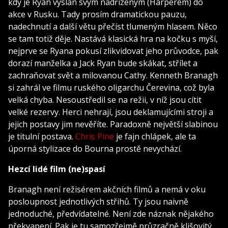
kdy je Ryan vyslán svým nadřízeným (Harperem) do
akce v Rusku. Tady prosím dramatickou pauzu,
nadechnutí a další větu přečíst tlumeným hlasem. Něco
se tam totiž děje. Nastává klasická hra na kočku s myší,
nejprve se Ryana pokusí zlikvidovat jeho průvodce, pak
dorazí manželka a Jack Ryan bude skákat, střílet a
zachraňovat svět a milovanou Cathy. Kenneth Branagh
si zahrál ve filmu ruského oligarchu Čerevina, což byla
velká chyba. Nesoustředil se na režii, v níž jsou cítit
velké rezervy. Herci nehrají, jsou deklamujícími stroji a
jejich postavy jim nevěříte. Paradoxně největší slabinou
je titulní postava.
Chris Pine
je fajn chlápek, ale ta
úporná stylizace do Bourna prostě nevychází.
Hezcí lidé film (ne)spasí
Branagh není režisérem akčních filmů a nemá v oku
posloupnost jednotlivých střihů. Ty jsou naivně
jednoduché, předvídatelné. Není zde náznak nějakého
překvapení. Pak je tu samozřejmě průzračně klišovitý