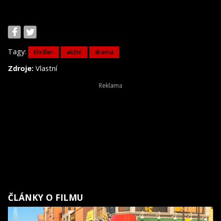
Tagy:
thriller
akční
drama
Zdroje:
Vlastní
ČLÁNKY O FILMU