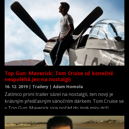
Top Gun: Maverick: Tom Cruise už konečně
nespoléhá jen na nostalgii
16. 12. 2019 | Trailery | Adam Homola
Zatímco první trailer sázel na nostalgii, ten nový je
krásným předčasným vánočním dárkem. Tom Cruise se
v Top Gun: Maverick sice pořád do jisté míry drží
minulosti, ale v novém traileru se už dokáže mnohem
lépe odrazit od toho co bylo a předvádí to, co bude.