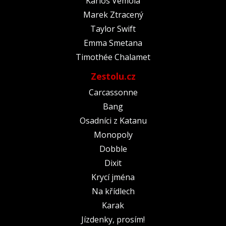
Karlos Vémola
Marek Ztracený
Taylor Swift
Emma Smetana
Timothée Chalamet
Zestolu.cz
Carcassonne
Bang
Osadníci z Katanu
Monopoly
Dobble
Dixit
Krycí jména
Na křídlech
Karak
Jízdenky, prosím!