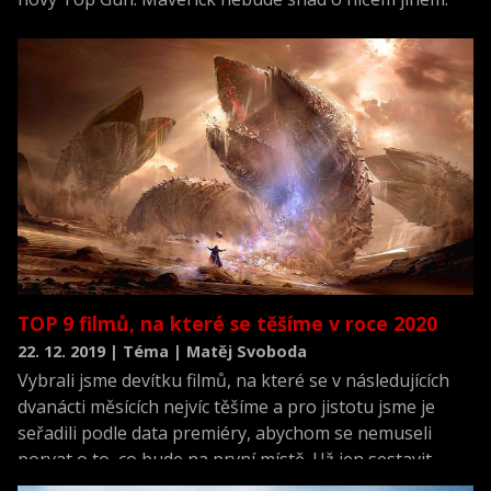
TOP 9 filmů, na které se těšíme v roce 2020
22. 12. 2019 | Téma | Matěj Svoboda
Vybrali jsme devítku filmů, na které se v následujících
dvanácti měsících nejvíc těšíme a pro jistotu jsme je
seřadili podle data premiéry, abychom se nemuseli
porvat o to, co bude na první místě. Už jen sestavit
tuhle devítku nebyla vůbec žádná sranda.