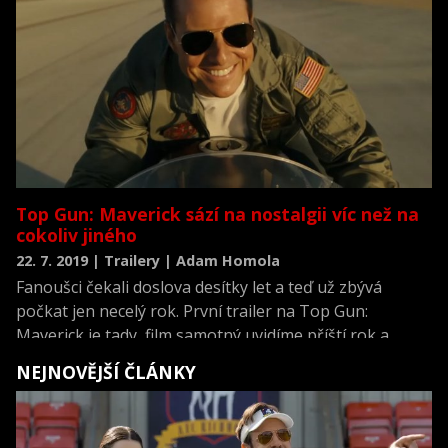
Top Gun: Maverick sází na nostalgii víc než na
cokoliv jiného
22. 7. 2019 | Trailery | Adam Homola
Fanoušci čekali doslova desítky let a teď už zbývá
počkat jen necelý rok. První trailer na Top Gun:
Maverick je tady, film samotný uvidíme příští rok a
soudě podle prvních záběrů se máme na co těšit.
NEJNOVĚJŠÍ ČLÁNKY