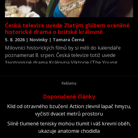
Česká televize uvede Zlatým glóbem oceněné
historické drama o britské královně
5. 8. 2026 | Novinky | Tamara Černá
Milovníci historických filmů by si měli do kalendáře
poznamenat 8. srpen. Česká televize totiž uvede
životopisné drama Královna Viktorie (The Young
Victoria) z roku 2009.
Doporučené články
Klid od otravného bzučení: Action zlevnil lapač hmyzu,
vyčistí dvacet metrů prostoru
Silně tlumené tenisky mohou tlumit i váš krevní oběh,
ukazuje anatomie chodidla