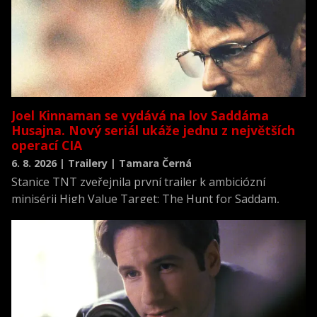
Joel Kinnaman se vydává na lov Saddáma
Husajna. Nový seriál ukáže jednu z největších
operací CIA
6. 8. 2026 | Trailery | Tamara Černá
Stanice TNT zveřejnila první trailer k ambiciózní
minisérii High Value Target: The Hunt for Saddam,
která se vrací k jednomu z nejvýznamnějších okamžiků
novodobých dějin.