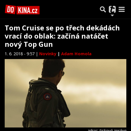
Tom Cruise se po třech dekádách
vrací do oblak: začíná natáčet
nový Top Gun
1. 6. 2018 - 9:57 |
Novinky
|
Adam Homola
zdroj: tisková zpráva