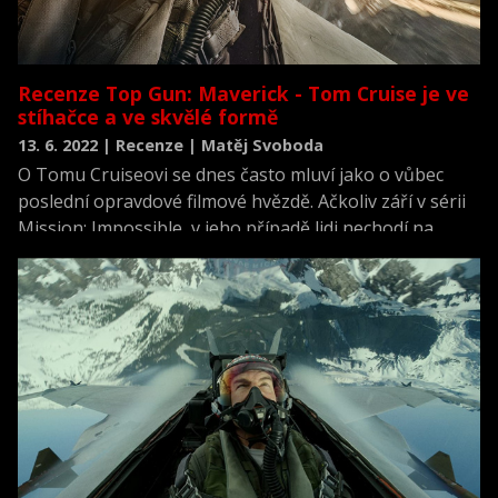
Recenze Top Gun: Maverick - Tom Cruise je ve
stíhačce a ve skvělé formě
13. 6. 2022 | Recenze | Matěj Svoboda
O Tomu Cruiseovi se dnes často mluví jako o vůbec
poslední opravdové filmové hvězdě. Ačkoliv září v sérii
Mission: Impossible, v jeho případě lidi nechodí na
Ethana Hunta, ale právě na Toma Cruise.