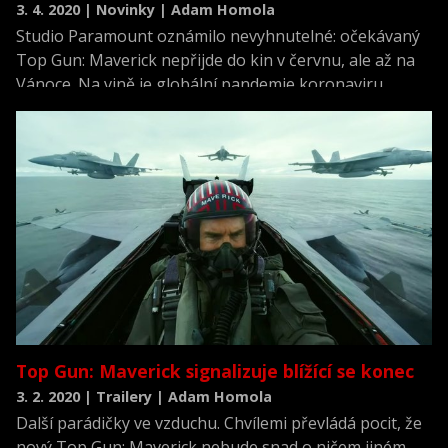
3. 4. 2020 | Novinky | Adam Homola
Studio Paramount oznámilo nevyhnutelné: očekávaný
Top Gun: Maverick nepřijde do kin v červnu, ale až na
Vánoce. Na vině je globální pandemie koronaviru.
Top Gun: Maverick signalizuje blížící se konec
3. 2. 2020 | Trailery | Adam Homola
Další parádičky ve vzduchu. Chvílemi převládá pocit, že
nový Top Gun: Maverick nebude snad o ničem jiném.