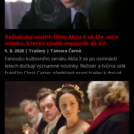
Režisérský sestřih filmu Akta X ukáže verzi
snímku, kterou studio nepustilo do kin
5. 8. 2026 | Trailery | Tamara Černá
Fanoušci kultovního seriálu Akta X se po osmnácti
letech dočkají významné novinky. Režisér a tvůrce celé
franšízy Chris Carter představil první trailer k dosud
neviděné režisérské verzi filmu Akta X: Chci uvěřit.