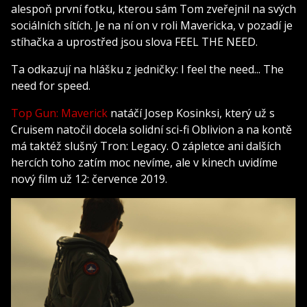
alespoň první fotku, kterou sám Tom zveřejnil na svých
sociálních sítích. Je na ní on v roli Mavericka, v pozadí je
stíhačka a uprostřed jsou slova FEEL THE NEED.
Ta odkazují na hlášku z jedničky: I feel the need... The
need for speed.
Top Gun: Maverick
natáčí Josep Kosinksi, který už s
Cruisem natočil docela solidní sci-fi Oblivion a na kontě
má taktéž slušný Tron: Legacy. O zápletce ani dalších
hercích toho zatím moc nevíme, ale v kinech uvidíme
nový film už 12: července 2019.