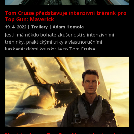
Tom Cruise představuje intenzivní trénink pro
Top Gun: Maverick
19. 4. 2022 | Trailery | Adam Homola
Jestli má někdo bohaté zkušenosti s intenzivními
tréninky, praktickými triky a vlastnoručními
kaskadérskými kousky, je to Tom Cruise.