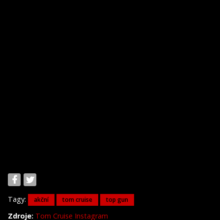
Tagy:
akční
tom cruise
top gun
Zdroje:
Tom Cruise Instagram