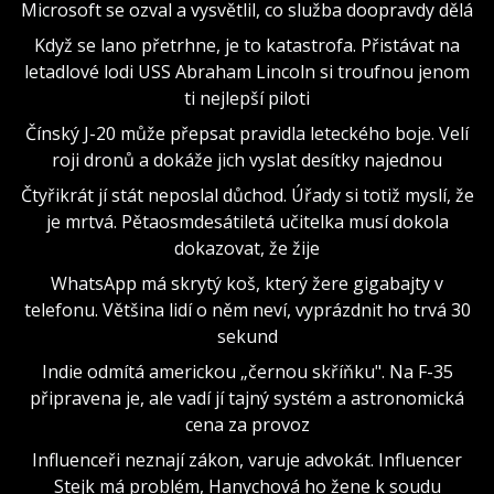
Microsoft se ozval a vysvětlil, co služba doopravdy dělá
Když se lano přetrhne, je to katastrofa. Přistávat na
letadlové lodi USS Abraham Lincoln si troufnou jenom
ti nejlepší piloti
Čínský J-20 může přepsat pravidla leteckého boje. Velí
roji dronů a dokáže jich vyslat desítky najednou
Čtyřikrát jí stát neposlal důchod. Úřady si totiž myslí, že
je mrtvá. Pětaosmdesátiletá učitelka musí dokola
dokazovat, že žije
WhatsApp má skrytý koš, který žere gigabajty v
telefonu. Většina lidí o něm neví, vyprázdnit ho trvá 30
sekund
Indie odmítá americkou „černou skříňku". Na F-35
připravena je, ale vadí jí tajný systém a astronomická
cena za provoz
Influenceři neznají zákon, varuje advokát. Influencer
Stejk má problém, Hanychová ho žene k soudu