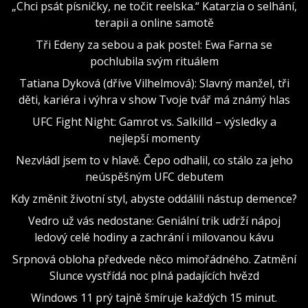
„Chci psát písničky, ne točit reelska.“ Katarzia o selhání,
terapii a online samotě
Tři Edeny za sebou a pak postel: Ewa Farna se
pochlubila svým rituálem
Tatiana Dyková (dříve Vilhelmová): Slavný manžel, tři
děti, kariéra i výhra v show Tvoje tvář má známý hlas
UFC Fight Night: Gamrot vs. Salkilld – výsledky a
nejlepší momenty
Nezvládl jsem to v hlavě. Čepo odhalil, co stálo za jeho
neúspěšným UFC debutem
Kdy změnit životní styl, abyste oddálili nástup demence?
Vedro už vás nedostane: Geniální trik udrží nápoj
ledový celé hodiny a zachrání i milovanou kávu
Srpnová obloha předvede něco mimořádného. Zatmění
Slunce vystřídá noc plná padajících hvězd
Windows 11 prý tajně šmíruje každých 15 minut.