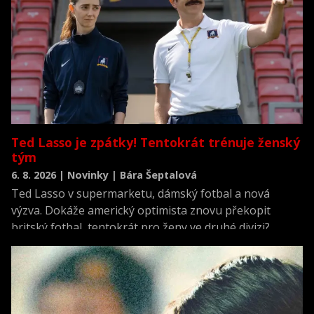
Ted Lasso je zpátky! Tentokrát trénuje ženský
tým
6. 8. 2026 | Novinky | Bára Šeptalová
Ted Lasso v supermarketu, dámský fotbal a nová
výzva. Dokáže americký optimista znovu překopit
britský fotbal, tentokrát pro ženy ve druhé divizi?