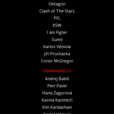
Oktagon
Clash of The Stars
PFL
KSW
I am Figter
Sumó
Karlos Vémola
Jiří Procházka
Conor McGregor
Osobnosti.cz
Andrej Babiš
Petr Pavel
Hana Zagorová
Kazma Kazmitch
Kim Kardashian