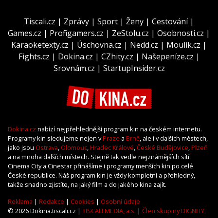
Tiscali.cz
|
Zprávy
|
Sport
|
Ženy
|
Cestování
|
Games.cz
|
Profigamers.cz
|
ZeStolu.cz
|
Osobnosti.cz
|
Karaoketexty.cz
|
Úschovna.cz
|
Nedd.cz
|
Moulík.cz
|
Fights.cz
|
Dokina.cz
|
CZhity.cz
|
Našepeníze.cz
|
Srovnám.cz
|
StartupInsider.cz
Dokina.cz
nabízí nejpřehlednější program kin na českém internetu.
Programy kin sledujeme nejen v
Praze
a
Brně
, ale i v dalších městech,
jako jsou
Ostrava
,
Olomouc
,
Hradec Králové
,
České Budějovice
,
Plzeň
a na mnoha dalších místech. Stejně tak vedle nejznámějších sítí
Cinema City a Cinestar přinášíme i programy menších kin po celé
České republice. Náš program kin je vždy kompletní a přehledný,
takže snadno zjistíte, na jaký film a do jakého kina zajít.
Reklama
|
Redakce
|
Cookies
|
Osobní údaje
© 2026 Dokina.tiscali.cz |
TISCALI MEDIA, a.s.
|
Člen skupiny DIGNITY,