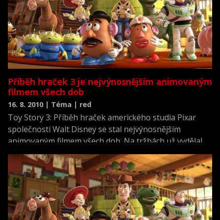
Příběh hraček 3 je nejvýnosnějším animovaným
filmem všech dob
16. 8. 2010 | Téma | red
Toy Story 3: Příběh hraček amerického studia Pixar
společnosti Walt Disney se stal nejvýnosnějším
animovaným filmem všech dob. Na tržbách už vydělal
více než 920 milionů dolarů (téměř 18 miliard korun),
čímž se prodral na první místo, které dosud držel Shrek
2 studia DreamWorks. Oznámila to agentura AP.