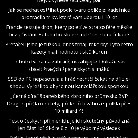
Jak se nechat ostříhat podle tvaru obličeje: kadeřnice
prozradila triky, které vám uberou i 10 let
Francie testuje dron, který poletí ve stratosféře měsíce
bez přistání. Pohání ho slunce, udeří zcela nečekaně
Přetáčeli jsme je tužkou, dnes trhají rekordy: Tyto retro
kazety mají hodnotu tisíců korun
Tohoto tvora na zahradě nezabíjejte. Dokáže vás
zbavit žravých španělských slimáků
SSD do PC nepasovala a hráč nechtěl čekat na díl z e-
shopu. Vyřešil to obyčejnou kancelářskou sponkou
„Černá díra“ španělského zbrojního průmyslu: BVP
Dragón přišla o rakety, překročila váhu a spolkla přes
10 miliard Kč
Test o českých příjmeních: Jejich skutečný původ zná
jen část lidí. Skóre 8 z 10 je výborný výsledek
Světlo, které přežilo celé generace, znovu nabírá na