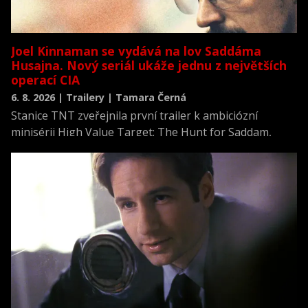
Joel Kinnaman se vydává na lov Saddáma
Husajna. Nový seriál ukáže jednu z největších
operací CIA
6. 8. 2026 | Trailery | Tamara Černá
Stanice TNT zveřejnila první trailer k ambiciózní
minisérii High Value Target: The Hunt for Saddam,
která se vrací k jednomu z nejvýznamnějších okamžiků
novodobých dějin.