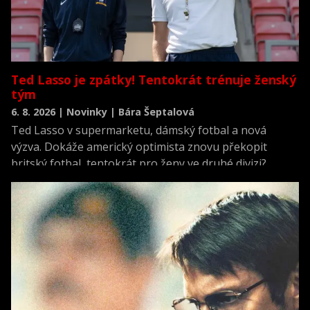
Ted Lasso je zpátky! Tentokrát trénuje ženský
tým
6. 8. 2026 | Novinky | Bára Šeptalová
Ted Lasso v supermarketu, dámský fotbal a nová
výzva. Dokáže americký optimista znovu překopit
britský fotbal, tentokrát pro ženy ve druhé divizi?