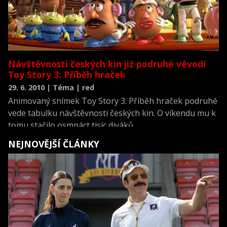
Návštěvnosti českých kin již podruhé vévodí
Toy Story 3: Příběh hraček
29. 6. 2010 | Téma | red
Animovaný snímek Toy Story 3: Příběh hraček podruhé
vede tabulku návštěvnosti českých kin. O víkendu mu k
tomu stačilo osmnáct tisíc diváků.
NEJNOVĚJŠÍ ČLÁNKY