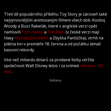
Třetí díl populárního příběhu Toy Story je zároveň také
nejvýnosnějším animovaným filmem všech dob. Kovboj
Woody a Buzz Rakeťák, které v anglické verzi opět
namluvili
Tom Hanks
a
Tim Allen
(v české verzi mají
hlasy
Michala Dlouhého
a Zbyška Pantůčka), vtrhli na
plátna kin v premiéře 18. června a od počátku lámali
kasovní rekordy.
Více než miliardu dolarů za prodané lístky utržila
společnost Walt Disney letos i za snímek
Alenka v říši
divů
.