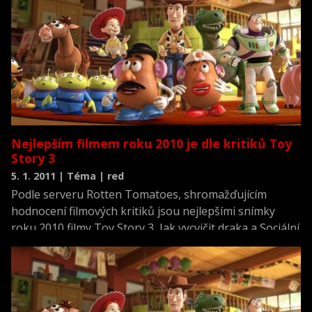
Nejlepším filmem roku 2010 je dle kritiků Toy
Story 3
5. 1. 2011 | Téma | red
Podle serveru Rotten Tomatoes, shromažďujícím
hodnocení filmových kritiků jsou nejlepšími snímky
roku 2010 filmy Toy Story 3, Jak vycvičit draka a Sociální
síť. Hodnocením kritiků se často řídí i členové Akademie
filmových umění a věd, která uděluje Oscary a proto
mají tyto snímky velkou šanci na úspěch.