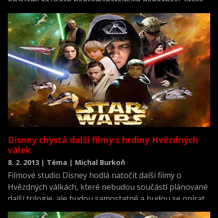
obavami ze všech nepředvídatelných nebezpečí, které
hlubiny oceánu skýtají, snaží svého syna před
nástrahami okolí ochránit. Nemo je však, stejně jako
všechny malé rybky, velmi zvídavý a chce tajemný útes
prozkoumat. Když je pak nečekaně unesen daleko od
domova a skončí v akváriu, kterým si vyzdobil ordinaci
laciný zubař, ocitne se Marlin nečekaně v roli hrdiny na
cestě k záchraně svého syna.
Disney chystá další filmy s hrdiny Hvězdných
válek
8. 2. 2013 | Téma | Michal Burkoň
Filmové studio Disney hodlá natočit další filmy o
Hvězdných válkách, které nebudou součástí plánované
další trilogie, ale budou samostatné a budou se opírat
o některé postavy slavné ságy. Americké televizi CNBC