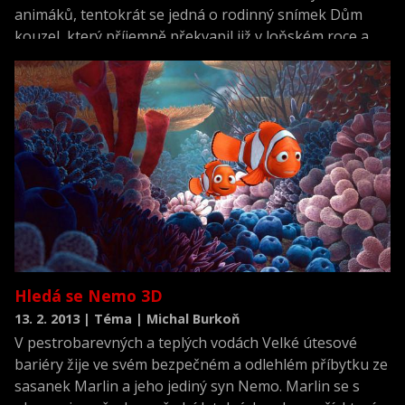
animáků, tentokrát se jedná o rodinný snímek Dům
kouzel, který příjemně překvapil již v loňském roce a
teprve nyní doráží do tuzemských kin. Ačkoliv film
pochází z Belgie, svou digitální animací i stylem se
náramně podobá americké produkci studií jako Pixar či
Dreamworks. I nejzarytějším odpůrcům při pohledu na
dnešní animované filmy musí dojít, že kreslená animace
se v mnoha příštích letech nevrátí. Co však přimělo
studia k takovému obratu, a jde vážně jenom o módní
trend?
Hledá se Nemo 3D
13. 2. 2013 | Téma | Michal Burkoň
V pestrobarevných a teplých vodách Velké útesové
bariéry žije ve svém bezpečném a odlehlém příbytku ze
sasanek Marlin a jeho jediný syn Nemo. Marlin se s