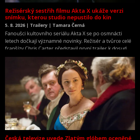
Režisérský sestřih filmu Akta X ukáže verzi
snímku, kterou studio nepustilo do kin
5. 8. 2026 | Trailery | Tamara Černá
Fanoušci kultovního seriálu Akta X se po osmnácti
letech dočkají významné novinky. Režisér a tvůrce celé
franšízy Chris Carter představil první trailer k dosud
neviděné režisérské verzi filmu Akta X: Chci uvěřit.
Česká televize uvede Zlatým glóbem oceněné