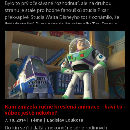
Bylo to prý očekávané rozhodnutí, ale na druhou
stranu je stále pro hodně fanoušků studia Pixar
překvapivé. Studia Walta Disneyho totiž oznámilo, že
jimi vlastněný Pixar pracuje čtvrtém dílu Toy Story a
režíruje jej John Lasseter
Kam zmizela ručně kreslená animace - baví to
vůbec ještě někoho?
7. 10. 2014 | Téma | Ladislav Loukota
Do kin se řítí další z nekonečné série rodinných