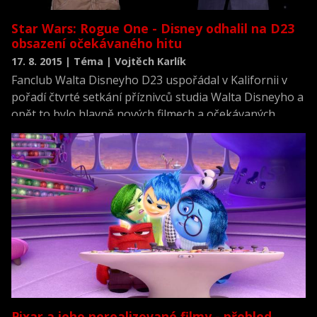
Star Wars: Rogue One - Disney odhalil na D23
obsazení očekávaného hitu
17. 8. 2015 | Téma | Vojtěch Karlík
Fanclub Walta Disneyho D23 uspořádal v Kalifornii v
pořadí čtvrté setkání příznivců studia Walta Disneyho a
opět to bylo hlavně nových filmech a očekávaných
premiérách. V současné době se už pod tímto názvem
skrývá celá řada žánrů i studií. Takže se dočkali nejen
milovníci pohádek, ale také komiksových filmů a bylo
zde oznámeno rozšíření Disneylandu o atrakce ze
světa Hvězdných válek.
Pixar a jeho nerealizované filmy - přehled