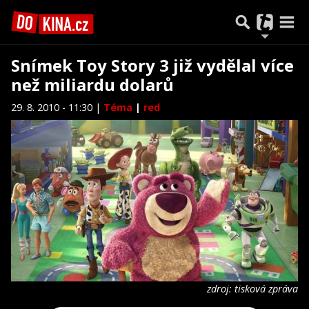
Snímek Toy Story 3 již vydělal více
než miliardu dolarů
29. 8. 2010 - 11:30 |
Téma
|
red
zdroj: tisková zpráva