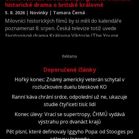
historické drama o britské královně
5. 8. 2026 | Novinky | Tamara Černá
Milovníci historických filmů by si měli do kalendáře
poznamenat 8. srpen. Česká televize totiž uvede
životopisné drama Královna Viktorie (The Young
Victoria) z roku 2009.
Doporučené články
Hořký konec: Známý americký veterán schytal v
rozlučkovém duelu bleskové KO
Ranní káva chrání srdce, odpolední už ne, ukazuje
studie čtyřiceti tisíc lidí
Konec úlevy: Vrací se supertropy, ČHMÚ vydává
výstrahu pro dvanáct krajů
Pět písní, které definovaly Iggyho Popa: od Stooges po
sólovou legendu