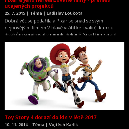
utajených projektů
25. 7. 2015 | Téma | Ladislav Loukota
Dobrá věc se podařila a Pixar se snad se svým
nejnovějším filmem V hlavě vrátil ke kvalitě, kterou
divákům servíroval v minulé dekádě. Snad tím zvrátil
trend posledních několik průměrnějších let studia, kdy
spoléhal hlavně na pokračování svých dřívějších filmů.
Během své více než třicetileté historie však Pixar
nenatočil úplně každý námět, který jeho scénáristy
napadl. Čtyři různé nerealizované vize ukazují jak na
úskalí tvůrčího procesu, tak i na některé další svěží
vize.
Toy Story 4 dorazí do kin v létě 2017
10. 11. 2014 | Téma | Vojtěch Karlík