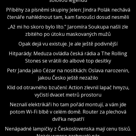
Příběhy za písněmi skupiny Jelen: Jindra Polák nechává
čtenáře nahlédnout tam, kam fanoušci dosud nesměli
„Až mi ho skoro bylo líto." Jaromíra Soukupa našli zle
zbitého po útoku maskovaných mužů
Opak dejá vu existuje. Je ale ještě podivnější
Hitparády: Meduza ovládla česká rádia a The Rolling
Stones se vrátili do albové top desítky
Petr Janda jako Cézar na nosítkách: Oslava narozenin,
jakou Česko ještě nezažilo
Klid od otravného bzučení: Action zlevnil lapač hmyzu,
vyčistí dvacet metrů prostoru
Neznalí elektrikáři ho tam pořád montují, a vám jde
potom Wi-Fi blbě v celém domě. Router za plechová
dvířka nepatří
Nenápadné lampičky z Československa mají cenu tisíců.
Nejvíc vynese zachovalý pár