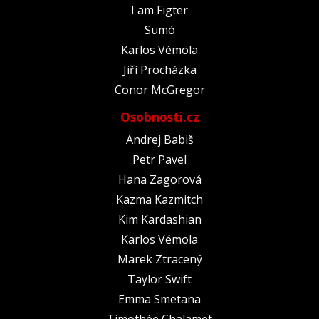
I am Figter
Sumó
Karlos Vémola
Jiří Procházka
Conor McGregor
Osobnosti.cz
Andrej Babiš
Petr Pavel
Hana Zagorová
Kazma Kazmitch
Kim Kardashian
Karlos Vémola
Marek Ztracený
Taylor Swift
Emma Smetana
Timothée Chalamet