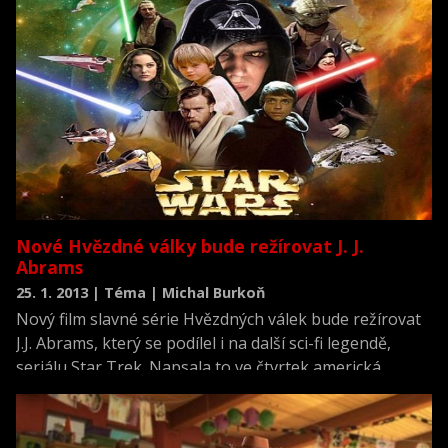
to v úterý řekl šéf studia Bob Iger.
Nové Hvězdné války bude režírovat J. J.
Abrams
25. 1. 2013 | Téma | Michal Burkoň
Nový film slavné série Hvězdných válek bude režírovat
J.J. Abrams, který se podílel i na další sci-fi legendě,
seriálu Star Trek. Napsala to ve čtvrtek americká
filmová média.