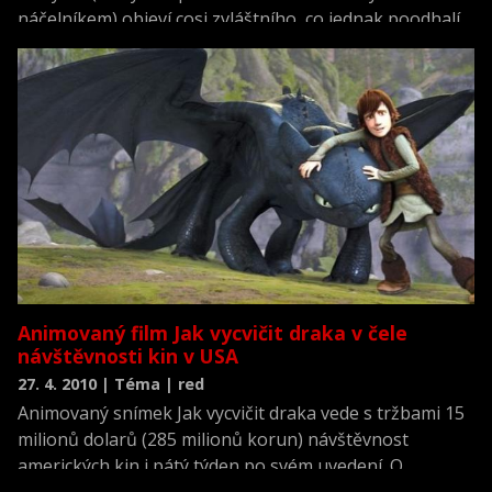
náčelníkem) objeví cosi zvláštního, co jednak poodhalí
jisté zásadní skutečnosti z dřívějšího jeho života, a
jednak ohrozí celou vesnici Blp.
Animovaný film Jak vycvičit draka v čele
návštěvnosti kin v USA
27. 4. 2010 | Téma | red
Animovaný snímek Jak vycvičit draka vede s tržbami 15
milionů dolarů (285 milionů korun) návštěvnost
amerických kin i pátý týden po svém uvedení. O