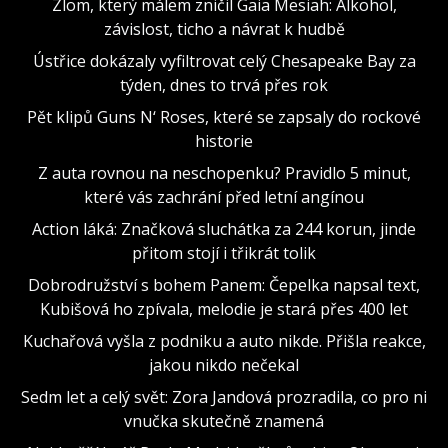
Zlom, který málem zničil Gaia Mesiah: Alkohol,
závislost, ticho a návrat k hudbě
Ústřice dokázaly vyfiltrovat celý Chesapeake Bay za
týden, dnes to trvá přes rok
Pět klipů Guns N‘ Roses, které se zapsaly do rockové
historie
Z auta rovnou na neschopenku? Pravidlo 5 minut,
které vás zachrání před letní angínou
Action láká: Značková sluchátka za 244 korun, jinde
přitom stojí i třikrát tolik
Dobrodružství s bohem Panem: Čepelka napsal text,
Kubišová ho zpívala, melodie je stará přes 400 let
Kuchařová vyšla z podniku a auto nikde. Přišla reakce,
jakou nikdo nečekal
Sedm let a celý svět: Zora Jandová prozradila, co pro ni
vnučka skutečně znamená