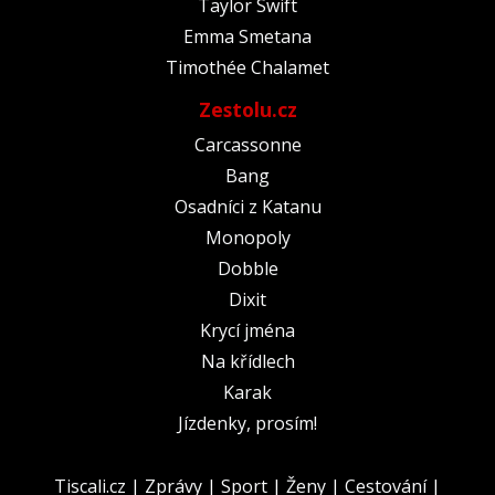
Taylor Swift
Emma Smetana
Timothée Chalamet
Zestolu.cz
Carcassonne
Bang
Osadníci z Katanu
Monopoly
Dobble
Dixit
Krycí jména
Na křídlech
Karak
Jízdenky, prosím!
Tiscali.cz
|
Zprávy
|
Sport
|
Ženy
|
Cestování
|