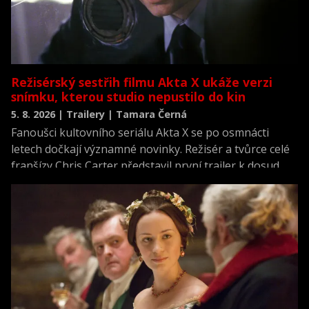
Režisérský sestřih filmu Akta X ukáže verzi
snímku, kterou studio nepustilo do kin
5. 8. 2026 | Trailery | Tamara Černá
Fanoušci kultovního seriálu Akta X se po osmnácti
letech dočkají významné novinky. Režisér a tvůrce celé
franšízy Chris Carter představil první trailer k dosud
neviděné režisérské verzi filmu Akta X: Chci uvěřit.