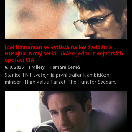
Joel Kinnaman se vydává na lov Saddáma
Husajna. Nový seriál ukáže jednu z největších
operací CIA
6. 8. 2026 | Trailery | Tamara Černá
Stanice TNT zveřejnila první trailer k ambiciózní
minisérii High Value Target: The Hunt for Saddam,
která se vrací k jednomu z nejvýznamnějších okamžiků
novodobých dějin.