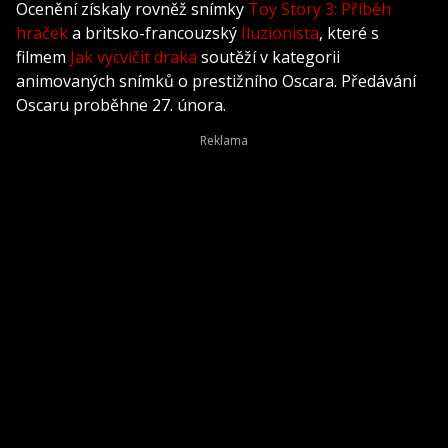
Ocenění získaly rovněž snímky
Toy Story 3: Příběh
hraček
a britsko-francouzský
Iluzionista
, které s
filmem
Jak vycvičit draka
soutěží v kategorii
animovaných snímků o prestižního Oscara. Předávání
Oscaru proběhne 27. února.