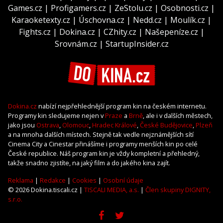
Games.cz
|
Profigamers.cz
|
ZeStolu.cz
|
Osobnosti.cz
|
Karaoketexty.cz
|
Úschovna.cz
|
Nedd.cz
|
Moulík.cz
|
Fights.cz
|
Dokina.cz
|
CZhity.cz
|
Našepeníze.cz
|
Srovnám.cz
|
StartupInsider.cz
Dokina.cz
nabízí nejpřehlednější program kin na českém internetu.
Programy kin sledujeme nejen v
Praze
a
Brně
, ale i v dalších městech,
jako jsou
Ostrava
,
Olomouc
,
Hradec Králové
,
České Budějovice
,
Plzeň
a na mnoha dalších místech. Stejně tak vedle nejznámějších sítí
Cinema City a Cinestar přinášíme i programy menších kin po celé
České republice. Náš program kin je vždy kompletní a přehledný,
takže snadno zjistíte, na jaký film a do jakého kina zajít.
Reklama
|
Redakce
|
Cookies
|
Osobní údaje
© 2026 Dokina.tiscali.cz |
TISCALI MEDIA, a.s.
|
Člen skupiny DIGNITY,
s.r.o.