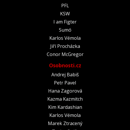
PFL
KSW
I am Figter
Sumó
Karlos Vémola
Jiří Procházka
Conor McGregor
Osobnosti.cz
Andrej Babiš
Petr Pavel
Hana Zagorová
Kazma Kazmitch
Kim Kardashian
Karlos Vémola
Marek Ztracený