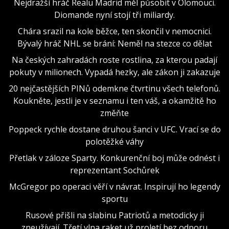
Nejdražší hráč Realu Madrid měl působit v Olomouci.
Diomande nyní stojí tři miliardy.
Chára srazil na kole běžce, ten skončil v nemocnici.
Bývalý hráč NHL se brání: Neměl na stezce co dělat
Na českých zahradách roste rostlina, za kterou padají
pokuty v milionech. Vypadá hezky, ale zákon ji zakazuje
20 nejčastějších PINů odemkne čtvrtinu všech telefonů.
Koukněte, jestli je v seznamu i ten váš, a okamžitě ho
změňte
Poppeck rychle dostane druhou šanci v UFC. Vrací se do
polotěžké váhy
Přetlak v záloze Sparty. Konkurenční boj může odnést i
reprezentant Sochůrek
McGregor po operaci věří v návrat. Inspirují ho legendy
sportu
Rusové přišli na slabinu Patriotů a metodicky ji
zneužívají. Třetí vlna raket už proletí bez odporu