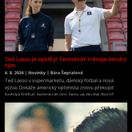
Ted Lasso je zpátky! Tentokrát trénuje ženský
tým
6. 8. 2026 | Novinky | Bára Šeptalová
Ted Lasso v supermarketu, dámský fotbal a nová
výzva. Dokáže americký optimista znovu překopit
britský fotbal, tentokrát pro ženy ve druhé divizi?