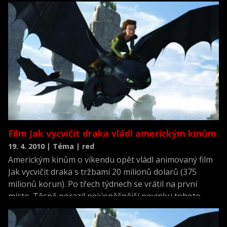
prvenství jej nepřipravila ani romantická komedie
Záložní plán, ani akční komedie The Losers.
Film Jak vycvičit draka vládl americkým kinům
19. 4. 2010 | Téma | red
Americkým kinům o víkendu opět vládl animovaný film
Jak vycvičit draka s tržbami 20 milionů dolarů (375
milionů korun). Po třech týdnech se vrátil na první
místo. Těsně porazil nejúspěšnější novinku tohoto
týdne, akční komedii Kick-Ass.