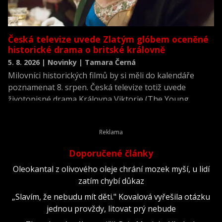
Česká televize uvede Zlatým glóbem oceněné
historické drama o britské královně
5. 8. 2026 | Novinky | Tamara Černá
Milovníci historických filmů by si měli do kalendáře
poznamenat 8. srpen. Česká televize totiž uvede
životopisné drama Královna Viktorie (The Young
Victoria) z roku 2009.
Doporučené články
Oleokantal z olivového oleje chrání mozek myší, u lidí
zatím chybí důkaz
„Slavím, že nebudu mít děti." Kovalová vyřešila otázku
jednou provždy, litovat prý nebude