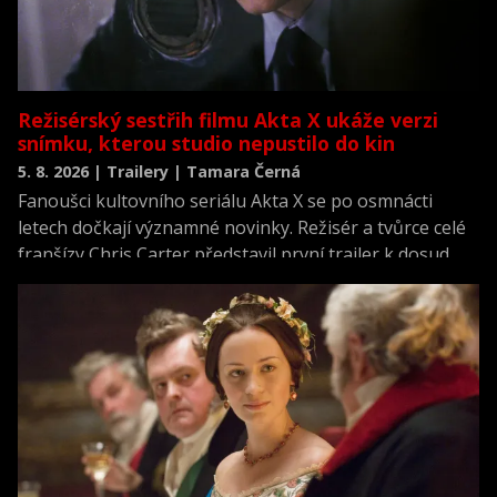
Režisérský sestřih filmu Akta X ukáže verzi
snímku, kterou studio nepustilo do kin
5. 8. 2026 | Trailery | Tamara Černá
Fanoušci kultovního seriálu Akta X se po osmnácti
letech dočkají významné novinky. Režisér a tvůrce celé
franšízy Chris Carter představil první trailer k dosud
neviděné režisérské verzi filmu Akta X: Chci uvěřit.