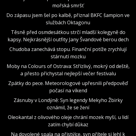
mořská smršť
Do zápasu jsem šel po kalbě, přiznal BKFC šampion ve
službách Oktagonu
Těsně před osmdesátkou strčí mladší kolegyně do
kapsy. Nejkrásnější outfity Jany Švandové berou dech
Chudoba zanechává stopu. Finanční potíže zrychlují
stárnutí mozku
Moby na Colours of Ostrava: Střízlivý, mokrý od deště,
a přesto přichystal nejlepší večer festivalu
Zpátky do pece. Meteorologové upřesnili předpověď
počasí na víkend
Zásnuby v Londýně: Syn legendy Mekyho Žbirky
oznámil, že se žení
Oleokantal z olivového oleje chrání mozek myší, u lidí
zatím chybí důkaz
Na dovolené spala na přistýlce, syn přítele si lehl k