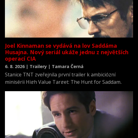
Joel Kinnaman se vydává na lov Saddáma
Husajna. Nový seriál ukáže jednu z největších
operací CIA
6. 8. 2026 | Trailery | Tamara Černá
Stanice TNT zveřejnila první trailer k ambiciózní
minisérii High Value Target: The Hunt for Saddam,
která se vrací k jednomu z nejvýznamnějších okamžiků
novodobých dějin.