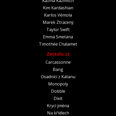
Kazma Kazmitch
Kim Kardashian
Karlos Vémola
Marek Ztracený
Taylor Swift
Emma Smetana
Timothée Chalamet
Zestolu.cz
Carcassonne
Bang
Osadníci z Katanu
Monopoly
Dobble
Dixit
Krycí jména
Na křídlech