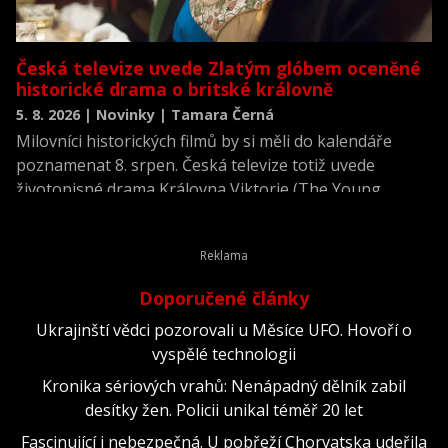
Česká televize uvede Zlatým glóbem oceněné
historické drama o britské královně
5. 8. 2026 | Novinky | Tamara Černá
Milovníci historických filmů by si měli do kalendáře
poznamenat 8. srpen. Česká televize totiž uvede
životopisné drama Královna Viktorie (The Young
Victoria) z roku 2009.
Doporučené články
Ukrajinští vědci pozorovali u Měsíce UFO. Hovoří o
vyspělé technologii
Kronika sériových vrahů: Nenápadný dělník zabil
desítky žen. Policii unikal téměř 20 let
Fascinující i nebezpečná. U pobřeží Chorvatska udeřila