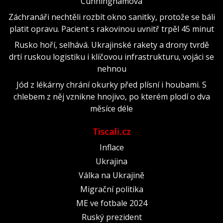
Cunninghamová
Záchranáři nechtěli rozbít okno sanitky, protože se báli
platit opravu. Pacient s rakovinou uvnitř trpěl 45 minut
Rusko hoří, selhává. Ukrajinské rakety a drony tvrdě
drtí ruskou logistiku i klíčovou infrastrukturu, vojáci se
nehnou
Jód z lékárny chrání okurky před plísní i houbami. S
chlebem z něj vznikne hnojivo, po kterém plodí o dva
měsíce déle
Tiscali.cz
Inflace
Ukrajina
Válka na Ukrajině
Migrační politika
ME ve fotbale 2024
Ruský prezident