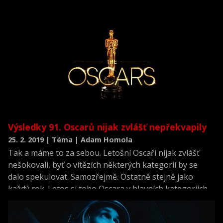
Výsledky 91. Oscarů nijak zvlášť nepřekvapily
25. 2. 2019 | Téma | Adam Homola
Tak a máme to za sebou. Letošní Oscaři nijak zvlášť
nešokovali, byť o vítězích některých kategorií by se
dalo spekulovat. Samozřejmě. Ostatně stejně jako
každý rok. Letos si toho Oscara v hlavních kategoriích
hezky rozdělilo hned několik hlavních favoritů, tudíž se
nestalo, že by jeden film sebral sošky za nejlepší film,