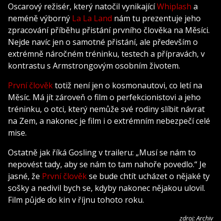
Oscarový režisér, který natočil vynikající
Whiplash
a
neméně výborný
La La Land
nám tu prezentuje jeho
zpracování příběhu přistání prvního člověka na Měsíci.
Nejde navíc jen o samotné přistání, ale především o
extrémně náročném tréninku, testech a přípravách, v
kontrastu s Armstrongovým osobním životem.
První člověk
totiž není jen o kosmonautovi, co letí na
Měsíc. Má jít zároveň o film o perfekcionistovi a jeho
tréninku, o otci, který nemůže své rodiny slíbit návrat
na Zem, a nakonec je film i o extrémním nebezpečí celé
mise.
Ostatně jak říká Gosling v traileru: „Musí se nám to
nepovést tady, aby se nám to tam nahoře povedlo.“ Je
jasné, že
První člověk
se bude chtít ucházet o nějaké ty
sošky a nedivil bych se, kdyby nakonec nějakou ulovil.
Film půjde do kin v říjnu tohoto roku.
zdroj: Archiv