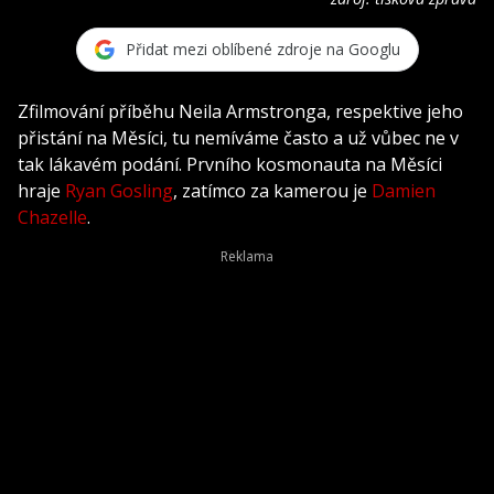
Přidat mezi oblíbené zdroje na Googlu
Zfilmování příběhu Neila Armstronga, respektive jeho
přistání na Měsíci, tu nemíváme často a už vůbec ne v
tak lákavém podání. Prvního kosmonauta na Měsíci
hraje
Ryan Gosling
, zatímco za kamerou je
Damien
Chazelle
.