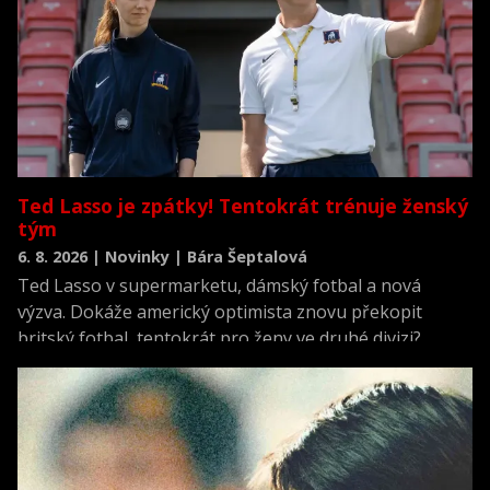
Ted Lasso je zpátky! Tentokrát trénuje ženský
tým
6. 8. 2026 | Novinky | Bára Šeptalová
Ted Lasso v supermarketu, dámský fotbal a nová
výzva. Dokáže americký optimista znovu překopit
britský fotbal, tentokrát pro ženy ve druhé divizi?