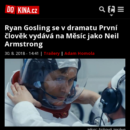
Ryan Gosling se v dramatu První
člověk vydává na Měsíc jako Neil
Armstrong
30. 8. 2018 - 14:41 |
Trailery
|
Adam Homola
zdroj: tisková zpráva