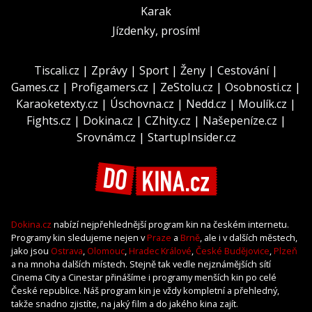
Karak
Jízdenky, prosím!
Tiscali.cz
|
Zprávy
|
Sport
|
Ženy
|
Cestování
|
Games.cz
|
Profigamers.cz
|
ZeStolu.cz
|
Osobnosti.cz
|
Karaoketexty.cz
|
Úschovna.cz
|
Nedd.cz
|
Moulík.cz
|
Fights.cz
|
Dokina.cz
|
CZhity.cz
|
Našepeníze.cz
|
Srovnám.cz
|
StartupInsider.cz
Dokina.cz
nabízí nejpřehlednější program kin na českém internetu.
Programy kin sledujeme nejen v
Praze
a
Brně
, ale i v dalších městech,
jako jsou
Ostrava
,
Olomouc
,
Hradec Králové
,
České Budějovice
,
Plzeň
a na mnoha dalších místech. Stejně tak vedle nejznámějších sítí
Cinema City a Cinestar přinášíme i programy menších kin po celé
České republice. Náš program kin je vždy kompletní a přehledný,
takže snadno zjistíte, na jaký film a do jakého kina zajít.