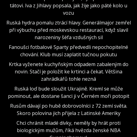
tátovi. Iva z Jihlavy popsala, jak žije jako páté kolo u
vozu
Ruská hydra pomalu ztrácí hlavy. Generálmajor zemřel
při výbuchu před moskevskou restaurací, když slavil
narozeniny šéfa vzdušných sil
Fanoušci fotbalové Sparty předvedli nepochopitelné
chování. Klub musí zaplatit tučnou pokutu
Krtka vyženete kuchyňským odpadem zabaleným do
novin. Stačí je položit ke krtinci a čekat. Většina
zahrádkářů tohle nezná
Ruská loď bude sloužit Ukrajině. Kreml se může
pominout, ale dostane šanci ji v Černém moři potopit
Rusům dávají po hubě dobrovolníci z 72 zemí světa.
Skoro polovina jich přijela z Latinské Ameriky
Chci chránit mladé dívky, neměly by hrát proti
biologickým mužům, říká hvězda ženské NBA