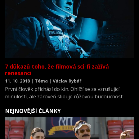
herce, režii a třeba ještě herce ve vedlejší roli. Nicméně
už dost povídání, tady jsou výsledky:
7 důkazů toho, že filmová sci-fi zažívá
renesanci
11. 10. 2018 | Téma | Václav Rybář
První člověk přichází do kin. Ohlíží se za vzrušující
minulostí, ale zároveň slibuje růžovou budoucnost.
NEJNOVĚJŠÍ ČLÁNKY