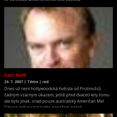
již od svého mládí se toužil stát hercem
Sam Neill
24. 7. 2007 | Téma | red
Dnes už není hollywoodská hvězda od Protinožců
žádným vzácným úkazem, ještě před dvaceti lety tomu
ale bylo jinak, snad pouze australský Američan Mel
Gibson měl na takovéto označení nárok