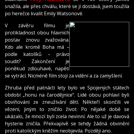
snažila, ale přes chválu, které se jí dostává, jsem toužila
po herečce kvalit Emily Watsonové.
V závěru filmu je
protikladnost obou hlavních
postav znovu zvažována.
Kdo ale kromě Boha má –
podle katolíků – právo
soudit? Zakončení je
poněkud zdlouhavé, napětí
se vytrácí. Nicméně film stojí za vidění a za zamyšlení.
Zhruba před patnácti lety bylo ve Spojených státech
období „honu na čarodějnice“. Lidé obou pohlaví byli
obviňováni ze zneužívání dětí. Někteří skončili ve
vězení, jiným to zničilo život. Po nějaké době se
ukázalo, že mnozí byli zcela nevinní. Ale to už je davová
hysterie zničila. Překvapivě se tehdy žádná obvinění
proti katolickým kněžím neobjevila. Později ano.