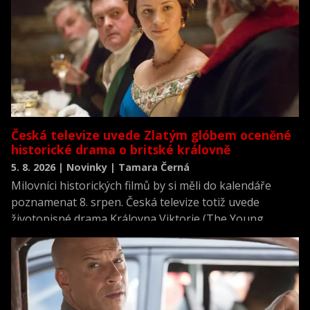
Česká televize uvede Zlatým glóbem oceněné
historické drama o britské královně
5. 8. 2026 | Novinky | Tamara Černá
Milovníci historických filmů by si měli do kalendáře
poznamenat 8. srpen. Česká televize totiž uvede
životopisné drama Královna Viktorie (The Young
Victoria) z roku 2009.