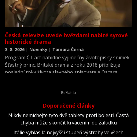
Česká televize uvede hvězdami nabité syrové
historické drama
3. 8. 2026 | Novinky | Tamara Černá
Program ČT art nabídne výjimečný životopisný snímek
Šťastný princ. Britské drama z roku 2018 přibližuje
poslední roky života slavného spisovatele Oscara
Wildea a nabízí jeho neidealizovaný portrét v období,
kdy po věznění čelil chudobě, nemoci i společenskému
odmítnutí. Film napsal, režíroval a zároveň si v něm
zahrál hlavní roli Rupert Everett.
Doporučené články
Nikdy nemíchejte tyto dvě tablety proti bolesti. Častá
chyba může skončit krvácením do žaludku
Itálie vyhlásila nejvyšší stupeň výstrahy ve všech