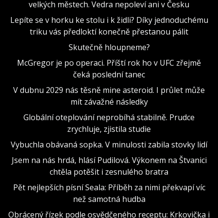
velkých městech. Vedra nepoleví ani v Česku
Lepíte se v horku ke stolu i k židli? Díky jednoduchému
triku vás předloktí konečně přestanou pálit
Skutečně hloupneme?
McGregor je po operaci. Příští rok ho v UFC zřejmě
čeká poslední tanec
V dubnu 2029 nás těsně mine asteroid. I průlet může
mít závažné následky
Globální oteplování neprobíhá stabilně. Prudce
zrychluje, zjistila studie
Vybuchla obávaná sopka. V minulosti zabila stovky lidí
Jsem na nás hrdá, hlásí Pudilová. Výkonem na Štvanici
chtěla potěšit i zesnulého bratra
Pět nejlepších písní Seala: Příběh za nimi překvapí víc
než samotná hudba
Obrácený řízek podle osvědčeného receptu: Krkovička i