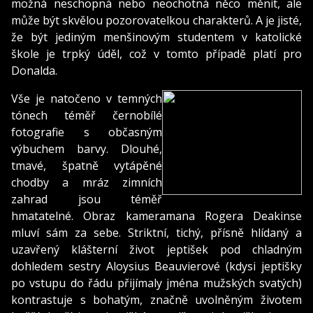
možná neschopná nebo neochotná něco měnit, ale
může být skvělou pozorovatelkou charakterů. A je jisté,
že být jediným menšinovým studentem v katolické
škole je trpký úděl, což v tomto případě platí pro
Donalda.
Vše je natočeno v temných
tónech téměř černobílé
fotografie s občasným
výbuchem barvy. Dlouhé,
tmavé, špatně vytápěné
chodby a mráz zimních
zahrad jsou téměř
hmatatelné. Obraz kameramana Rogera Deakinse
mluví sám za sebe. Striktní, tichý, přísně hlídaný a
uzavřený klášterní život jeptišek pod chladným
dohledem sestry Aloysius Beauvierové (kdysi jeptišky
po vstupu do řádu přijímaly jména mužských svatých)
kontrastuje s bohatým, značně uvolněným životem