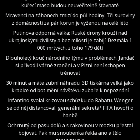
kuřecí maso budou neuvěřitelně šťavnaté
Mravenci na záhonech zmizí do půl hodiny. Tři suroviny
z domácnosti za pár korun je vyženou na celé léto
Putinova odporná válka: Ruské drony krouží nad
ukrajinskými civilisty a bez milosti je zabíjí. Bezmála 1
000 mrtvých, z toho 179 dětí
Dlouholetý kouč národního týmu v problémech. Jandač
si přivodil vážné zranění a v Plzni není schopen
trénovat
30 minut a máte zubní náhradu: 3D tiskárna velká jako
krabice od bot mění návštěvu zubaře k nepoznání
Infantino svolal krizovou schůzku do Rabatu. Wenger
se od něj distancoval, generální sekretář FIFA hovoří o
hanbě
Ochrnutý od pasu dolů a s rakovinou v mozku přestal
bojovat. Pak mu snoubenka řekla ano a tělo