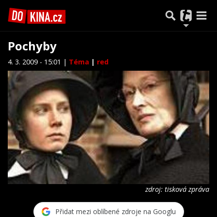
Pochyby
4. 3. 2009 - 15:01 |
Téma
|
red
zdroj: tisková zpráva
Přidat mezi oblíbené zdroje na Googlu