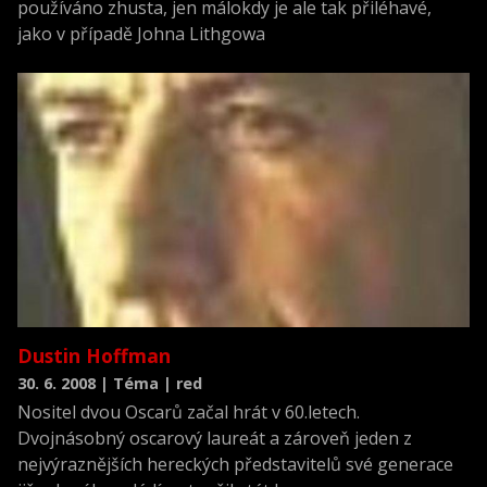
používáno zhusta, jen málokdy je ale tak přiléhavé,
jako v případě Johna Lithgowa
Dustin Hoffman
30. 6. 2008 | Téma | red
Nositel dvou Oscarů začal hrát v 60.letech.
Dvojnásobný oscarový laureát a zároveň jeden z
nejvýraznějších hereckých představitelů své generace