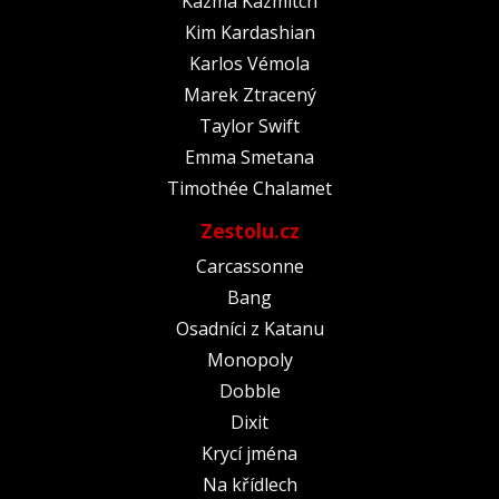
Kazma Kazmitch
Kim Kardashian
Karlos Vémola
Marek Ztracený
Taylor Swift
Emma Smetana
Timothée Chalamet
Zestolu.cz
Carcassonne
Bang
Osadníci z Katanu
Monopoly
Dobble
Dixit
Krycí jména
Na křídlech