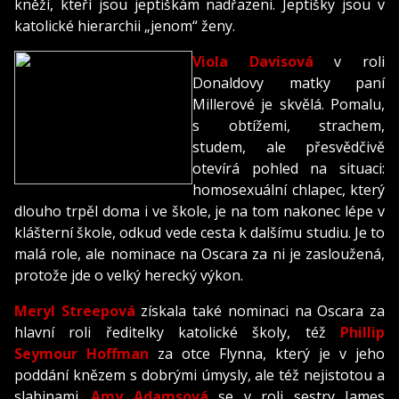
kněží, kteří jsou jeptiškám nadřazeni. Jeptišky jsou v
katolické hierarchii „jenom“ ženy.
Viola Davisová
v roli
Donaldovy matky paní
Millerové je skvělá. Pomalu,
s obtížemi, strachem,
studem, ale přesvědčivě
otevírá pohled na situaci:
homosexuální chlapec, který
dlouho trpěl doma i ve škole, je na tom nakonec lépe v
klášterní škole, odkud vede cesta k dalšímu studiu. Je to
malá role, ale nominace na Oscara za ni je zasloužená,
protože jde o velký herecký výkon.
Meryl Streepová
získala také nominaci na Oscara za
hlavní roli ředitelky katolické školy, též
Phillip
Seymour Hoffman
za otce Flynna, který je v jeho
poddání knězem s dobrými úmysly, ale též nejistotou a
slabinami.
Amy Adamsová
se v roli sestry James