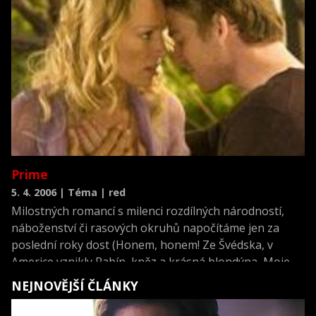
Prime
5. 4. 2006 | Téma | red
Milostných romancí s milenci rozdílných národností,
náboženství či rasových okruhů napočítáme jen za
poslední roky dost (Honem, honem! Ze Švédska, v
Americe vznikly Rabín, kněz a krásná blondýna, Moje
tlustá řecká svatba nebo Mambo Italiano)
NEJNOVĚJŠÍ ČLÁNKY