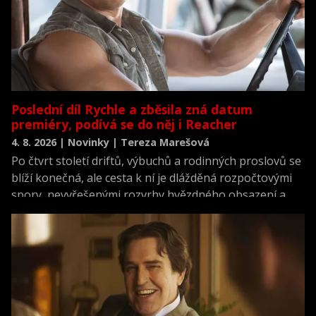
Poslední díl Rychle a zběsila zná datum
premiéry, podívá se do něj i Reacher
4. 8. 2026 | Novinky | Tereza Marešová
Po čtvrt století driftů, výbuchů a rodinných proslovů se
blíží konečná, ale cesta k ní je dlážděná rozpočtovými
spory, nevyřešenými rozvrhy hvězdného obsazení a
scénářem, který prý dojímá i ostříleného akčního
hrdinu k slzám.