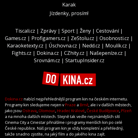
Karak
Jízdenky, prosím!
Tiscali.cz
|
Zprávy
|
Sport
|
Ženy
|
Cestování
|
Games.cz
|
Profigamers.cz
|
ZeStolu.cz
|
Osobnosti.cz
|
Karaoketexty.cz
|
Úschovna.cz
|
Nedd.cz
|
Moulík.cz
|
Fights.cz
|
Dokina.cz
|
CZhity.cz
|
Našepeníze.cz
|
Srovnám.cz
|
StartupInsider.cz
Dokina.cz
nabízí nejpřehlednější program kin na českém internetu.
Programy kin sledujeme nejen v
Praze
a
Brně
, ale i v dalších městech,
jako jsou
Ostrava
,
Olomouc
,
Hradec Králové
,
České Budějovice
,
Plzeň
a na mnoha dalších místech. Stejně tak vedle nejznámějších sítí
Cinema City a Cinestar přinášíme i programy menších kin po celé
České republice. Náš program kin je vždy kompletní a přehledný,
takže snadno zjistíte, na jaký film a do jakého kina zajít.