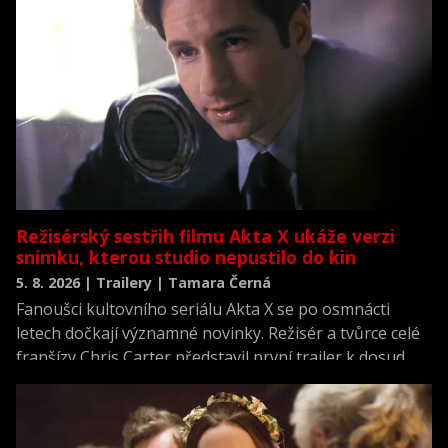
Režisérský sestřih filmu Akta X ukáže verzi
snímku, kterou studio nepustilo do kin
5. 8. 2026 | Trailery | Tamara Černá
Fanoušci kultovního seriálu Akta X se po osmnácti
letech dočkají významné novinky. Režisér a tvůrce celé
franšízy Chris Carter představil první trailer k dosud
neviděné režisérské verzi filmu Akta X: Chci uvěřit.