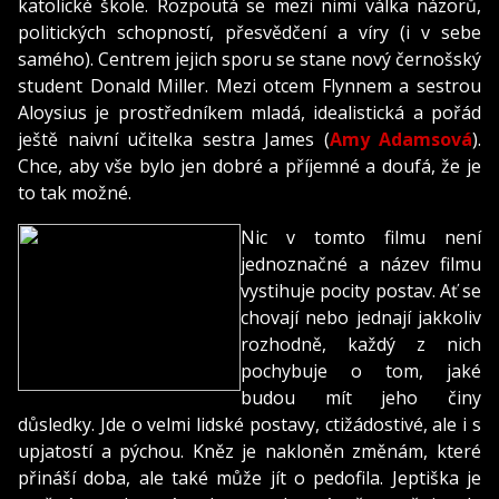
katolické škole. Rozpoutá se mezi nimi válka názorů,
politických schopností, přesvědčení a víry (i v sebe
samého). Centrem jejich sporu se stane nový černošský
student Donald Miller. Mezi otcem Flynnem a sestrou
Aloysius je prostředníkem mladá, idealistická a pořád
ještě naivní učitelka sestra James (
Amy Adamsová
).
Chce, aby vše bylo jen dobré a příjemné a doufá, že je
to tak možné.
Nic v tomto filmu není
jednoznačné a název filmu
vystihuje pocity postav. Ať se
chovají nebo jednají jakkoliv
rozhodně, každý z nich
pochybuje o tom, jaké
budou mít jeho činy
důsledky. Jde o velmi lidské postavy, ctižádostivé, ale i s
upjatostí a pýchou. Kněz je nakloněn změnám, které
přináší doba, ale také může jít o pedofila. Jeptiška je