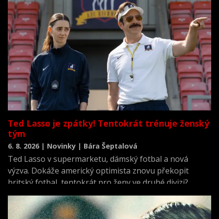
stylový plakát.
Ted Lasso je zpátky! Tentokrát trénuje ženský
tým
6. 8. 2026 | Novinky | Bára Šeptalová
Ted Lasso v supermarketu, dámský fotbal a nová
výzva. Dokáže americký optimista znovu překopit
britský fotbal, tentokrát pro ženy ve druhé divizi?