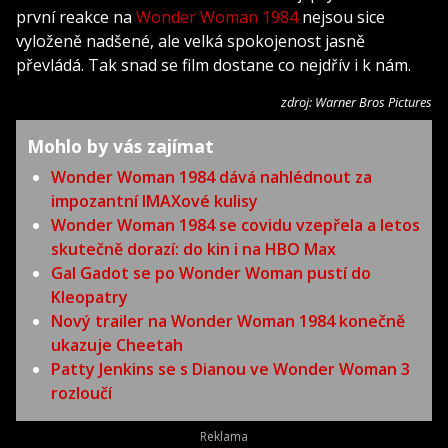
první reakce na
Wonder Woman 1984
nejsou sice
vyloženě nadšené, ale velká spokojenost jasně
převládá. Tak snad se film dostane co nejdřív i k nám.
zdroj: Warner Bros Pictures
Mohlo by vás zajímat
Wonder Woman 1984 dává nahlédnout za
impozantní IMAXové kulisy
Wonder Woman 1984 se covidu vzepřela a letos
skutečně dorazí: do kin i na HBO Max
Gal Gadot se po Wonder Woman pustí do
Kleopatry
Nový trailer na Wonder Woman 1984 konečně
ukazuje Cheetah
Patty Jenkins se s Dianou ve Wonder Woman 3
rozloučí