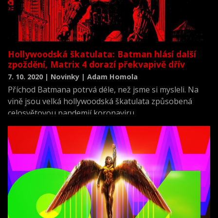
Hollywoodská škatulata: Batman hlásí další
zpoždění, Matrix 4 dorazí překvapivě dřív
7. 10. 2020 | Novinky | Adam Homola
Příchod Batmana potrvá déle, než jsme si mysleli. Na
vině jsou velká hollywoodská škatulata způsobená
celosvětovou pandemií koronaviru.