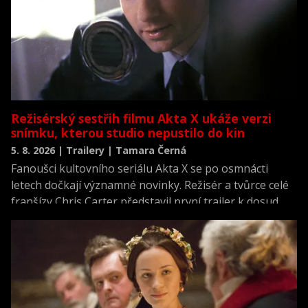
Režisérský sestřih filmu Akta X ukáže verzi
snímku, kterou studio nepustilo do kin
5. 8. 2026 | Trailery | Tamara Černá
Fanoušci kultovního seriálu Akta X se po osmnácti
letech dočkají významné novinky. Režisér a tvůrce celé
franšízy Chris Carter představil první trailer k dosud
neviděné režisérské verzi filmu Akta X: Chci uvěřit.