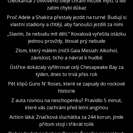
Oleokantal z olivového oleje chrání mozek myší, u lidí
zatím chybí důkaz
Proč Adele a Shakira přestaly jezdit na turné: Budují si
vlastní stadiony a chtějí, aby fanoušci jezdili za nimi
„Slavím, že nebudu mít děti." Kovalová vyřešila otázku
jednou provždy, litovat prý nebude
Zlom, který málem zničil Gaia Mesiah: Alkohol,
závislost, ticho a návrat k hudbě
Ústřice dokázaly vyfiltrovat celý Chesapeake Bay za
týden, dnes to trvá přes rok
Pět klipů Guns N‘ Roses, které se zapsaly do rockové
historie
Z auta rovnou na neschopenku? Pravidlo 5 minut,
které vás zachrání před letní angínou
Action láká: Značková sluchátka za 244 korun, jinde
přitom stojí i třikrát tolik