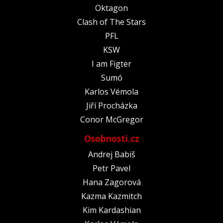
Oktagon
Clash of The Stars
PFL
KSW
I am Figter
Sumó
Karlos Vémola
Jiří Procházka
Conor McGregor
Osobnosti.cz
Andrej Babiš
Petr Pavel
Hana Zagorová
Kazma Kazmitch
Kim Kardashian