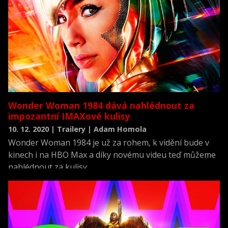
Wonder Woman 1984 dává nahlédnout za
impozantní IMAXové kulisy
10. 12. 2020 | Trailery | Adam Homola
Wonder Woman 1984 je už za rohem, k vidění bude v
kinech i na HBO Max a díky novému videu teď můžeme
nahlédnout za kulisy.