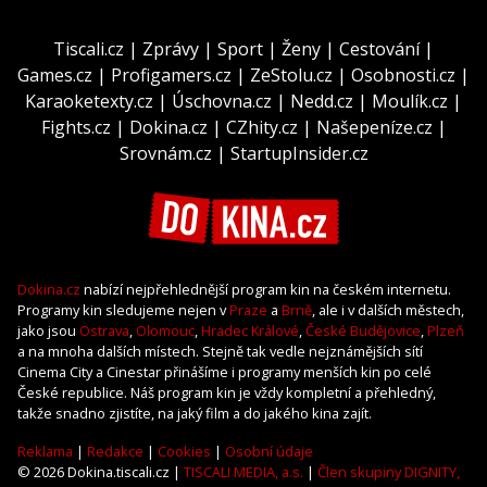
Tiscali.cz
|
Zprávy
|
Sport
|
Ženy
|
Cestování
|
Games.cz
|
Profigamers.cz
|
ZeStolu.cz
|
Osobnosti.cz
|
Karaoketexty.cz
|
Úschovna.cz
|
Nedd.cz
|
Moulík.cz
|
Fights.cz
|
Dokina.cz
|
CZhity.cz
|
Našepeníze.cz
|
Srovnám.cz
|
StartupInsider.cz
Dokina.cz
nabízí nejpřehlednější program kin na českém internetu.
Programy kin sledujeme nejen v
Praze
a
Brně
, ale i v dalších městech,
jako jsou
Ostrava
,
Olomouc
,
Hradec Králové
,
České Budějovice
,
Plzeň
a na mnoha dalších místech. Stejně tak vedle nejznámějších sítí
Cinema City a Cinestar přinášíme i programy menších kin po celé
České republice. Náš program kin je vždy kompletní a přehledný,
takže snadno zjistíte, na jaký film a do jakého kina zajít.
Reklama
|
Redakce
|
Cookies
|
Osobní údaje
© 2026 Dokina.tiscali.cz |
TISCALI MEDIA, a.s.
|
Člen skupiny DIGNITY,