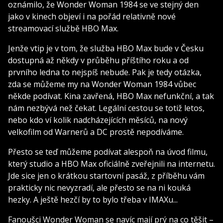
oznámilo, že Wonder Woman 1984 se ve stejný den
jako v kinech objeví i na pořád relativně nové
streamovací službě HBO Max.
Jenže vtip je v tom, že služba HBO Max bude v Česku
dostupná až někdy v průběhu příštího roku a od
prvního ledna to nejspíš nebude. Pak je tedy otázka,
zda se můžeme my na Wonder Woman 1984 vůbec
někde podívat. Kina zavřená, HBO Max nefunkční, a tak
nám nezbývá než čekat. Legální cestou se totiž letos,
nebo kdo ví kolik nadcházejících měsíců, na nový
velkofilm od Warnerů a DC prostě nepodíváme.
Přesto se teď můžeme podívat alespoň na úvod filmu,
který studio a HBO Max oficiálně zveřejnili na internetu.
Jde sice jen o krátkou startovní pasáž, z příběhu vám
prakticky nic nevyzradí, ale přesto se na ni kouká
hezky. A ještě hezčí by to bylo třeba v IMAXu...
Fanoušci Wonder Woman se navíc mají prý na co těšit –