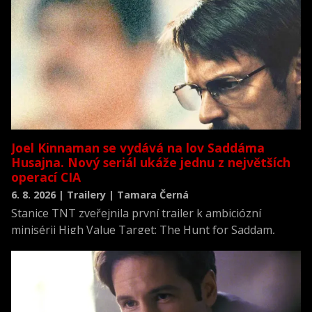
Joel Kinnaman se vydává na lov Saddáma
Husajna. Nový seriál ukáže jednu z největších
operací CIA
6. 8. 2026 | Trailery | Tamara Černá
Stanice TNT zveřejnila první trailer k ambiciózní
minisérii High Value Target: The Hunt for Saddam,
která se vrací k jednomu z nejvýznamnějších okamžiků
novodobých dějin.