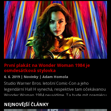
prvním trailerem.
První plakát na Wonder Woman 1984 je
osmdesátková stylovka
6. 6. 2019 | Novinky | Adam Homola
Studio Warner Bros. letošní Comic-Con a jeho
legendární Hall H vynechá, respektive tam očekávanou
Wonder Woman 1984 neuvidíme. Ta bude mít premiéru
až za rok, v červnu 2020 a tak je docela daleko i první
NEJNOVĚJŠÍ ČLÁNKY
trailer. Prozatím jsme tak dostali alespoň nový a notně