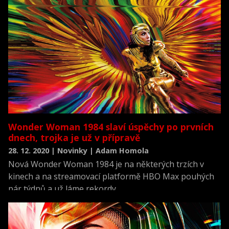
Wonder Woman 1984 slaví úspěchy po prvních
dnech, trojka je už v přípravě
28. 12. 2020 | Novinky | Adam Homola
Nová Wonder Woman 1984 je na některých trzích v
kinech a na streamovací platformě HBO Max pouhých
pár týdnů a už láme rekordy.