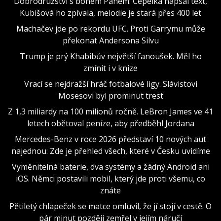
Dobrodružství s bohem Panem: Čepelka napsal text,
Kubišová ho zpívala, melodie je stará přes 400 let
Machačev jde po rekordu UFC. Proti Garrymu může
překonat Andersona Silvu
Trump je prý Khabibův největší fanoušek. Měl ho
zmínit i v knize
Vrací se nejdražší hráč fotbalové ligy. Slávistovi
Mosesovi byl prominut trest
Z 1,3 miliardy na 100 milionů ročně. LeBron James ve 41
letech obětoval peníze, aby předběhl Jordana
Mercedes-Benz v roce 2026 představí 10 nových aut
najednou: Zde je přehled všech, které v Česku uvidíme
Vyměnitelná baterie, dva systémy a žádný Android ani
iOS. Němci postavili mobil, který jde proti všemu, co
znáte
Pětiletý chlapeček se matce omluvil, že jí stojí v cestě. O
pár minut později zemřel v jejím náručí