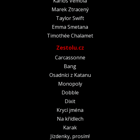
Karlos Vémola
Marek Ztracený
Taylor Swift
Emma Smetana
Timothée Chalamet
Zestolu.cz
Carcassonne
Bang
Osadníci z Katanu
Monopoly
Dobble
Dixit
Krycí jména
Na křídlech
Karak
Jízdenky, prosím!