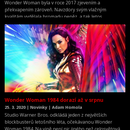
Wonder Woman byla v roce 2017 zjevením a
překvapením zároveň. Navzdory svým vlažným
kvalitám vydělala hromadu peněz, a tak letos
dostaneme dvojku.
Wonder Woman 1984 dorazí až v srpnu
25. 3. 2020 | Novinky | Adam Homola
Studio Warner Bros. odkládá jeden z největších
blockbusterů letošního léta, očekávanou Wonder
Woman 1984. Na vině není nic jiného než celosvětová