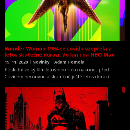
Wonder Woman 1984 se covidu vzepřela a
letos skutečně dorazí: do kin i na HBO Max
19. 11. 2020 | Novinky | Adam Homola
Poslední velký film letošního roku nakonec před
Covidem necouvne a skutečně ještě letos dorazí.