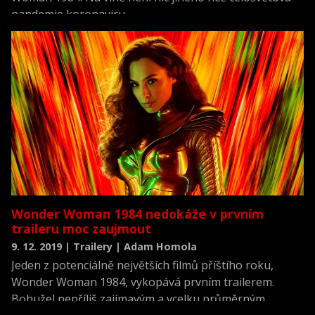
pandemie koronaviru.
Wonder Woman 1984 nedokáže v prvním
traileru moc zaujmout
9. 12. 2019 | Trailery | Adam Homola
Jeden z potenciálně největších filmů příštího roku,
Wonder Woman 1984, vykopává prvním trailerem.
Bohužel nepříliš zajímavým a vcelku průměrným