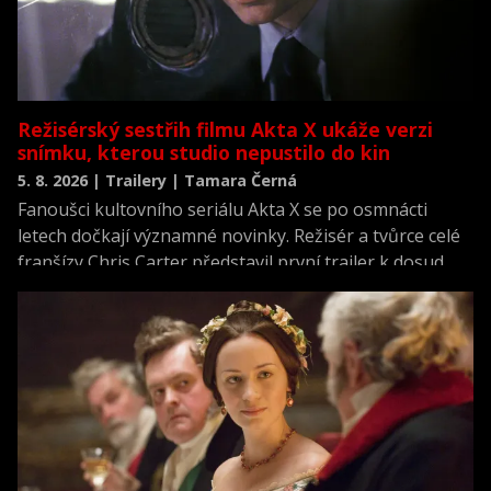
Režisérský sestřih filmu Akta X ukáže verzi
snímku, kterou studio nepustilo do kin
5. 8. 2026 | Trailery | Tamara Černá
Fanoušci kultovního seriálu Akta X se po osmnácti
letech dočkají významné novinky. Režisér a tvůrce celé
franšízy Chris Carter představil první trailer k dosud
neviděné režisérské verzi filmu Akta X: Chci uvěřit.