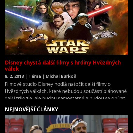
Disney chystá další filmy s hrdiny Hvězdných
válek
8. 2. 2013 | Téma | Michal Burkoň
Filmové studio Disney hodlá natočit další filmy o
Hvězdných válkách, které nebudou součástí plánované
další trilogie, ale budou samostatné a budou se opírat
o některé postavy slavné ságy. Americké televizi CNBC
NEJNOVĚJŠÍ ČLÁNKY
to v úterý řekl šéf studia Bob Iger.