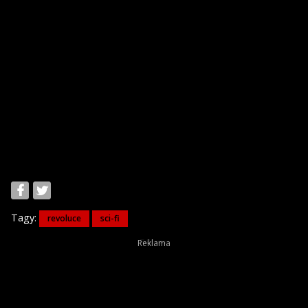
Tagy:
revoluce
sci-fi