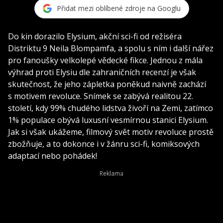
Přidat mezi oblíbené zdroje na Googlu
Do kin dorazilo Elysium, akční sci-fi od režiséra
Distriktu 9 Neila Blompamfa, a spolu s ním i další nářez
pro fanoušky velkolepé vědecké fikce. Jednou z mála
výhrad proti Elysiu dle zahraničních recenzí je však
skutečnost, že jeho zápletka poněkud naivně zachází
s motivem revoluce. Snímek se zabývá realitou 22.
století, kdy 99% chudého lidstva živoří na Zemi, zatímco
1% populace obývá luxusní vesmírnou stanici Elysium.
Jak si však ukážeme, filmový svět motiv revoluce prostě
zbožňuje, a to dokonce i v žánru sci-fi, komiksových
adaptací nebo pohádek!