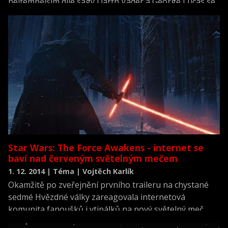
nejtemnějším díle ságy Darth Vader a George Lucas se
netajil s tím, že s Hvězdnými válkami končí. Úvodní
trilogie skončila. O deset let později se celý svět těší na
sedmý díl a další filmy z vesmírného univerza, které se
poprvé objevilo na plátnech už v roce 1977.
Star Wars: The Force Awakens - internet se
baví nad červeným světelným mečem
1. 12. 2014 | Téma | Vojtěch Karlík
Okamžitě po zveřejnění prvního traileru na chystané
sedmé Hvězdné války zareagovala internetová
komunita fanoušků i vtipálků na nový světelný meč.
Upřímně řečeno, pokud budeme vycházet z faktu, že