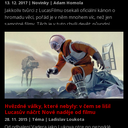
13. 12. 2017 | Novinky | Adam Homola
Jakkoliv tvůrci z LucasFilmu osekali oficiální kánon o
hromadu věcí, pořád je v něm mnohem víc, než jen
samotné filmy. Těch je v tuto chvíli devět: původní
trilogie, prequelová trilogie, dvě nová pokračování a
Rogue One.
Hvězdné války, které nebyly: v čem se lišil
Lucasův náčrt Nové naděje od filmu
28. 11. 2015 | Téma | Ladislav Loukota
Od odhalení Vadera jako Lukova otce po nezvyklé