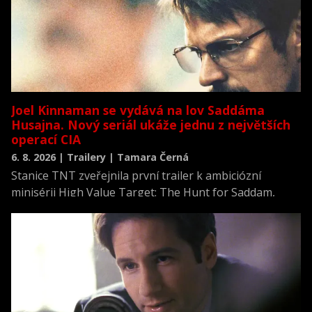
Joel Kinnaman se vydává na lov Saddáma
Husajna. Nový seriál ukáže jednu z největších
operací CIA
6. 8. 2026 | Trailery | Tamara Černá
Stanice TNT zveřejnila první trailer k ambiciózní
minisérii High Value Target: The Hunt for Saddam,
která se vrací k jednomu z nejvýznamnějších okamžiků
novodobých dějin.