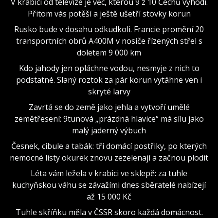
V krabici od televize je věc, kterou 9 z 10 Čechů vyhodí.
Přitom vás potěší a ještě ušetří stovky korun
Rusko bude v dosahu odkudkoli. Francie promění 20
transportních obrů A400M v nosiče řízených střel s
doletem 9 000 km
Kdo jahody jen opláchne vodou, nesmyje z nich to
podstatné. Slaný roztok za pár korun vytáhne ven i
skryté larvy
Zavrtá se do země jako jehla a vytvoří umělé
zemětřesení: 9tunová „prázdná hlavice“ má sílu jako
malý jaderný výbuch
Česnek, cibule a tabák: tři domácí postřiky, po kterých
nemocné listy okurek znovu zezelenají a začnou plodit
Léta vám ležela v krabici ve sklepě: za tuhle
kuchyňskou váhu se závažími dnes sběratelé nabízejí
až 15 000 Kč
Tuhle skříňku měla v ČSSR skoro každá domácnost.