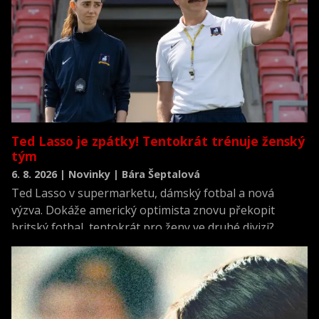
Ted Lasso je zpátky! Tentokrát trénuje ženský
tým
6. 8. 2026 | Novinky | Bára Šeptalová
Ted Lasso v supermarketu, dámský fotbal a nová
výzva. Dokáže americký optimista znovu překopit
britský fotbal, tentokrát pro ženy ve druhé divizi?