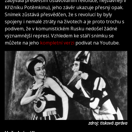
zabývala především oslavováním revoluce, nejslavněji v
Křižníku Potěmkinu), jeho závěr ukazuje přesný opak.
Snímek zůstává přesvědčen, že s revolucí by byly
spojeny i nemalé ztráty na životech a je proto trochu s
podivem, že v komunistickém Rusku nedošel žádné
významnější represi. Vzhledem ke stáří snímku se
můžete na jeho
kompletní verzi
podívat na Youtube.
zdroj: tisková zpráva