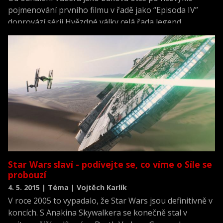
pojmenování prvního filmu v řadě jako “Episoda IV”
doprovází sérii Hvězdné války celá řada legend
spojených s tím, jak perfektně je tatínek George Lucas
naplánoval dopředu. Pohled na to, jak komplikovaně
vznikal scénář prvního filmu, však naznačuje zcela jiný
obrázek. Seznamte se s příběhy Hvězdných válek, jak
mohly skončit na plátně – než je George Lucas
překoval do nám známé podoby.
Star Wars slaví - podívejte se, co víme o Síle se
probouzí
4. 5. 2015 | Téma | Vojtěch Karlík
V roce 2005 to vypadalo, že Star Wars jsou definitivně v
koncích. S Anakina Skywalkera se konečně stal v