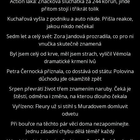
Action láká: Značková sluchátka za 244 korun, jinde
přitom stojí i třikrát tolik
Kuchařová vyšla z podniku a auto nikde. Přišla reakce,
jakou nikdo nečekal
Sedm let a celý svět: Zora Jandová prozradila, co pro ni
vnučka skutečně znamená
Byl jsem celý od krve, měl jsem strach, vylíčil Vémola
dramatické krmení lvů
Petra Černocká přiznala, co dostává od státu: Polovina
důchodu jde okamžitě zpět
Srpen převrátí život třem znamením naruby. Čeká je
štěstí, odměna i změna, na kterou dlouho čekala
Vyřízeno: Fleury už si stihl s Muradovem domluvit
odvetu
Při bouřce na těchto pár věcí doma nezapomínejte.
Jednu zásadní chybu dělá téměř každý