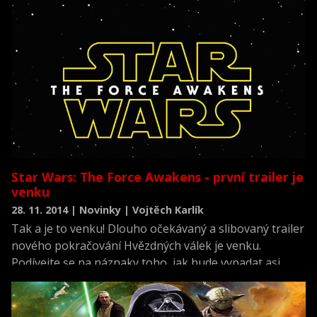
světlo na meči je vlastně sečnou zbraní, pak je světelné
provedení rukojeti vlastně dost nebezpečnou hračkou.
Nabízíme vám pro pobavení několik variant, na které
jsme narazili.
Star Wars: The Force Awakens - první trailer je
venku
28. 11. 2014 | Novinky | Vojtěch Karlík
Tak a je to venku! Dlouho očekávaný a slibovaný trailer
nového pokračování Hvězdných válek je venku.
Podívejte se na náznaky toho, jak bude vypadat asi
nejdůležitější filmová premiéra roku 2015.