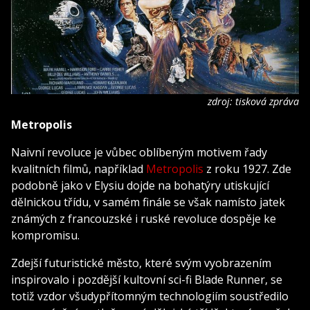
zdroj: tisková zpráva
Metropolis
Naivní revoluce je vůbec oblíbeným motivem řady
kvalitních filmů, například
Metropolis
z roku 1927. Zde
podobně jako v Elysiu dojde na bohatýry utiskující
dělnickou třídu, v samém finále se však namísto jatek
známých z francouzské i ruské revoluce dospěje ke
kompromisu.
Zdejší futuristické město, které svým vyobrazením
inspirovalo i pozdější kultovní sci-fi Blade Runner, se
totiž vzdor všudypřítomným technologiím soustředilo