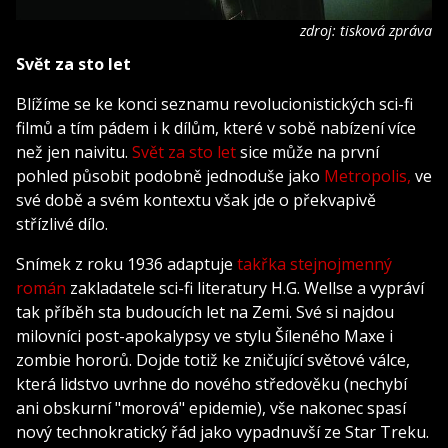
zdroj: tisková zpráva
Svět za sto let
Blížíme se ke konci seznamu revolucionistických sci-fi
filmů a tím pádem i k dílům, které v sobě nabízení více
než jen naivitu.
Svět za sto let
sice může na první
pohled působit podobně jednoduše jako
Metropolis,
ve
své době a svém kontextu však jde o překvapivě
střízlivé dílo.
Snímek z roku 1936 adaptuje
takřka stejnojmenný
román
zakladatele sci-fi literatury H.G. Wellse a vypráví
tak příběh sta budoucích let na Zemi. Své si najdou
milovníci post-apokalypsy ve stylu Šíleného Maxe i
zombie hororů. Dojde totiž ke zničující světové válce,
která lidstvo uvrhne do nového středověku (nechybí
ani obskurní "morová" epidemie), vše nakonec spasí
nový technokratický řád jako vypadnuvší ze Star Treku.