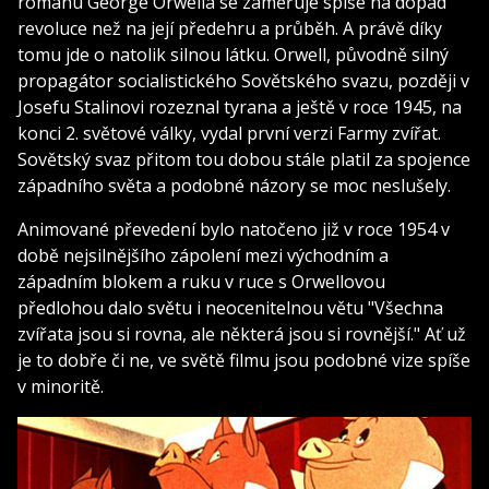
románu George Orwella se zaměřuje spíše na dopad
revoluce než na její předehru a průběh. A právě díky
tomu jde o natolik silnou látku. Orwell, původně silný
propagátor socialistického Sovětského svazu, později v
Josefu Stalinovi rozeznal tyrana a ještě v roce 1945, na
konci 2. světové války, vydal první verzi Farmy zvířat.
Sovětský svaz přitom tou dobou stále platil za spojence
západního světa a podobné názory se moc neslušely.
Animované převedení bylo natočeno již v roce 1954 v
době nejsilnějšího zápolení mezi východním a
západním blokem a ruku v ruce s Orwellovou
předlohou dalo světu i neocenitelnou větu "Všechna
zvířata jsou si rovna, ale některá jsou si rovnější." Ať už
je to dobře či ne, ve světě filmu jsou podobné vize spíše
v minoritě.