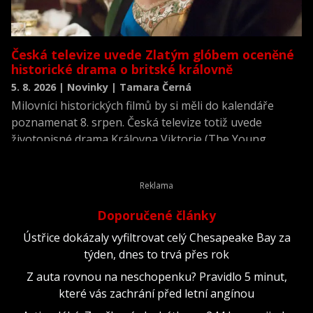
Česká televize uvede Zlatým glóbem oceněné
historické drama o britské královně
5. 8. 2026 | Novinky | Tamara Černá
Milovníci historických filmů by si měli do kalendáře
poznamenat 8. srpen. Česká televize totiž uvede
životopisné drama Královna Viktorie (The Young
Victoria) z roku 2009.
Doporučené články
Ústřice dokázaly vyfiltrovat celý Chesapeake Bay za
týden, dnes to trvá přes rok
Z auta rovnou na neschopenku? Pravidlo 5 minut,
které vás zachrání před letní angínou