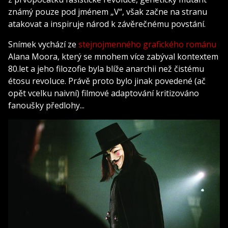
známý pouze pod jménem „V“, však začne na stranu
atakovat a inspiruje národ k závěrečnému povstání.
Snímek vychází ze
stejnojmenného grafického románu
Alana Moora, který se mnohem více zabýval kontextem
80.let a jeho filozofie byla blíže anarchii než čistému
étosu revoluce. Právě proto bylo jinak povedené (ač
opět vcelku naivní) filmové adaptování kritizováno
fanoušky předlohy...