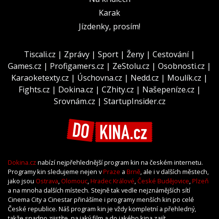
Karak
Jízdenky, prosím!
Tiscali.cz
|
Zprávy
|
Sport
|
Ženy
|
Cestování
|
Games.cz
|
Profigamers.cz
|
ZeStolu.cz
|
Osobnosti.cz
|
Karaoketexty.cz
|
Úschovna.cz
|
Nedd.cz
|
Moulík.cz
|
Fights.cz
|
Dokina.cz
|
CZhity.cz
|
Našepeníze.cz
|
Srovnám.cz
|
StartupInsider.cz
Dokina.cz
nabízí nejpřehlednější program kin na českém internetu.
Programy kin sledujeme nejen v
Praze
a
Brně
, ale i v dalších městech,
jako jsou
Ostrava
,
Olomouc
,
Hradec Králové
,
České Budějovice
,
Plzeň
a na mnoha dalších místech. Stejně tak vedle nejznámějších sítí
Cinema City a Cinestar přinášíme i programy menších kin po celé
České republice. Náš program kin je vždy kompletní a přehledný,
takže snadno zjistíte, na jaký film a do jakého kina zajít.