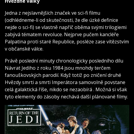
Hvězdné války
Jedna z nejslavnějších značek ve sci-fi filmu
(odhlédneme-li od skutečnosti, že dle úzké definice
nejde o sci-fi) se vlastně napříč oběma svými trilogiemi
zabývá tématem revoluce. Nejprve pučem kancléře
Palpatina proti staré Republice, posléze zase vítězstvím
v občanské válce.
Právě poslední minuty chronologicky posledního dílu
Návrat Jediho z roku 1984 jsou mnohdy terčem
fanouškovských parodií. Když totiž po zničení druhé
Hvězdy smrti a smrti Imperátora samovolně povstane
celá galaktická říše, nikdo se nezaobírá . Možná si však
tyto elementy do zásoby nechává další plánované filmy.