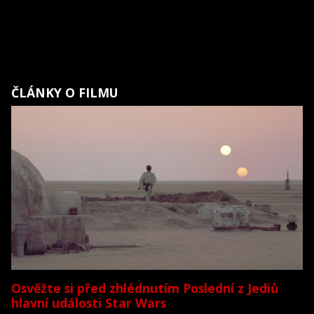
ČLÁNKY O FILMU
Osvěžte si před zhlédnutím Poslední z Jediů
hlavní události Star Wars