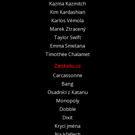
Kazma Kazmitch
Kim Kardashian
Karlos Vémola
Marek Ztracený
Taylor Swift
Emma Smetana
Timothée Chalamet
Zestolu.cz
Carcassonne
Bang
Osadníci z Katanu
Monopoly
Dobble
Dixit
Krycí jména
Na křídlech