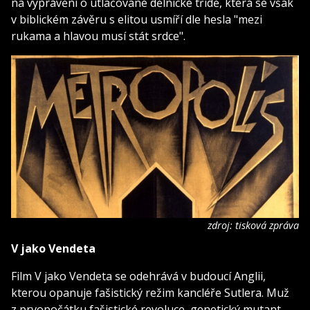
na vyprávění o utlačované dělnické třídě, která se však
v biblickém závěru s elitou usmíří dle hesla "mezi
rukama a hlavou musí stát srdce".
zdroj: tisková zpráva
V jako Vendeta
Film V jako Vendeta se odehrává v budoucí Anglii,
kterou opanuje fašistický režim kancléře Sutlera. Muž
z prvopočátku fašistické revoluce, genetický mutant