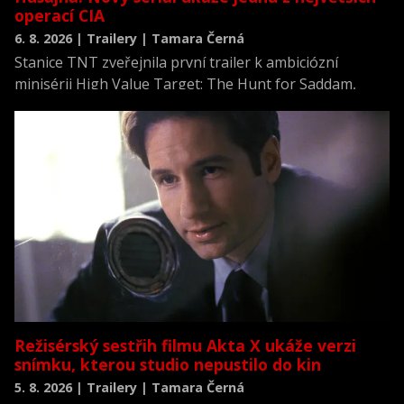
operací CIA
6. 8. 2026 | Trailery | Tamara Černá
Stanice TNT zveřejnila první trailer k ambiciózní
minisérii High Value Target: The Hunt for Saddam,
která se vrací k jednomu z nejvýznamnějších okamžiků
novodobých dějin.
Režisérský sestřih filmu Akta X ukáže verzi
snímku, kterou studio nepustilo do kin
5. 8. 2026 | Trailery | Tamara Černá