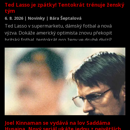
Ted Lasso je zpátky! Tentokrát trénuje ženský
tým
6. 8. 2026 | Novinky | Bára Šeptalová
Ted Lasso v supermarketu, dámský fotbal a nová
výzva. Dokáže americký optimista znovu překopit
britský fotbal, tentokrát pro ženy ve druhé divizi?
Joel Kinnaman se vydává na lov Saddáma
Husajna. Nový seriál ukáže jednu z největších