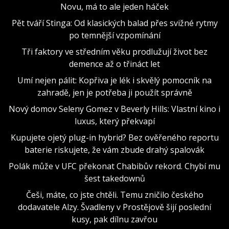
Novu, má to ale jeden háček
Pět tváří Stinga: Od klasických balad přes svižné rytmy
po temnější vzpomínání
Tři faktory ve středním věku prodlužují život bez
demence až o třináct let
Umí nejen pálit: Kopřiva je lék i skvělý pomocník na
zahradě, jen je potřeba ji použít správně
Nový domov Seleny Gomez v Beverly Hills: Vlastní kino i
luxus, který překvapí
Kupujete ojetý plug-in hybrid? Bez ověřeného reportu
baterie riskujete, že vám zbude drahý spalovák
Polák může v UFC překonat Chabibův rekord. Chybí mu
šest takedownů
Češi, máte, co jste chtěli. Temu zničilo českého
dodavatele Alzy. Švadleny v Prostějově šijí poslední
kusy, pak dílnu zavřou