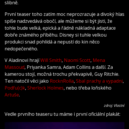
slibně.
První teaser toho zatím moc neprozrazuje a divoký hlas
spíše nadzvedává obočí, ale můžeme si být jisti, že
tohle bude velká, epická a řádně nákladná adaptace
dobře známého příběhu. Disney si tuhle velkou
produkci snad pohlídá a nepustí do kin něco
nedopečeného.
V Aladinovi hrají
Will Smith
,
Naomi Scott
,
Mena
Massoud
, Priyanka Samra, Adam Collins a další. Za
kamerou stojí, možná trochu překvapivě, Guy Ritchie.
Ten natočil věci jako
RocknRolla
,
Sbal prachy a vypadni
,
Podfu(c)k
,
Sherlock Holmes
, nebo třeba loňského
Artuše
.
zdroj: Vlastní
Vedle prvního teaseru tu máme i první oficiální plakát: