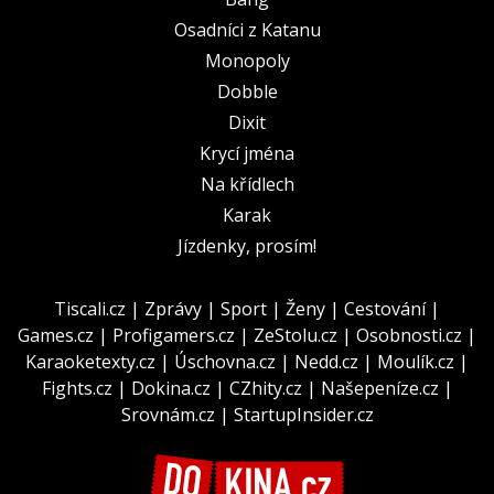
Osadníci z Katanu
Monopoly
Dobble
Dixit
Krycí jména
Na křídlech
Karak
Jízdenky, prosím!
Tiscali.cz
|
Zprávy
|
Sport
|
Ženy
|
Cestování
|
Games.cz
|
Profigamers.cz
|
ZeStolu.cz
|
Osobnosti.cz
|
Karaoketexty.cz
|
Úschovna.cz
|
Nedd.cz
|
Moulík.cz
|
Fights.cz
|
Dokina.cz
|
CZhity.cz
|
Našepeníze.cz
|
Srovnám.cz
|
StartupInsider.cz