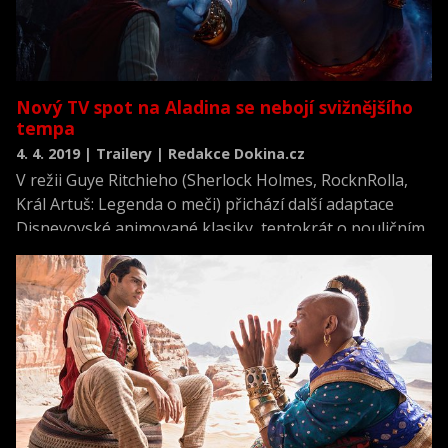
Nový TV spot na Aladina se nebojí svižnějšího
tempa
4. 4. 2019 | Trailery | Redakce Dokina.cz
V režii Guye Ritchieho (Sherlock Holmes, RocknRolla,
Král Artuš: Legenda o meči) přichází další adaptace
Disneyovské animované klasiky, tentokrát o pouličním
zlodějíčkovi Aladinovi, princezně Jasmíně a hlavně
džinovi, který by mohl být klíčem k jejich budoucnosti.