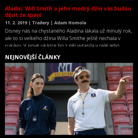
Aladin: Will Smith a jeho modrý džin vás budou
děsit ze spaní
11. 2. 2019 | Trailery | Adam Homola
Disney nás na chystaného Aladina lákala už minulý rok,
ale to si velkého džina Willa Smithe ještě nechala v
rukávu. V nové ukázce ho z něj vytasila v celé jeho
kráse a teda...
NEJNOVĚJŠÍ ČLÁNKY