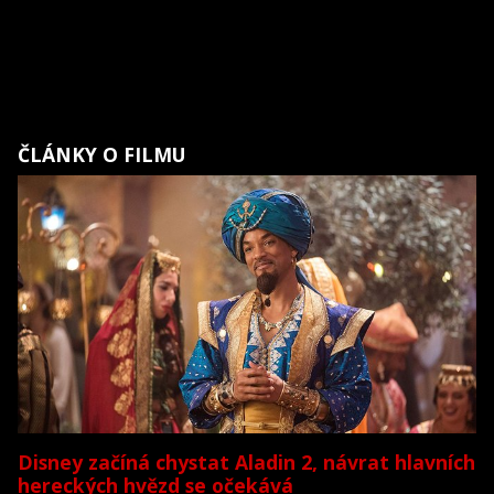
ČLÁNKY O FILMU
Disney začíná chystat Aladin 2, návrat hlavních
hereckých hvězd se očekává