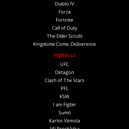
Diablo IV
Forza
Fortnite
Call of Duty
The Elder Scrolls
Kingdome Come: Deliverence
Fights.cz
UFC
Oktagon
Clash of The Stars
PFL
KSW
I am Figter
Sumó
Karlos Vémola
Jiří Procházka