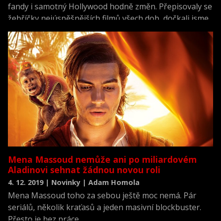
fandy i samotný Hollywood hodně změn. Přepisovaly se
žebříčky nejúspěšnějších filmů všech dob, dočkali jsme
se velkých překvapení i ještě větších zklamání a možná,
že se potichu změnila i pravidla, podle kterých filmový
průmysl hraje. Co nejzajímavějšího se ve filmovém
světě vloni událo?
Mena Massoud nemůže ani po miliardovém
Aladinovi sehnat žádnou novou roli
4. 12. 2019 | Novinky | Adam Homola
Mena Massoud toho za sebou ještě moc nemá. Pár
seriálů, několik kraťasů a jeden masivní blockbuster.
Přesto je bez práce.