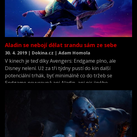
Aladin se nebojí dělat srandu sám ze sebe
30. 4. 2019 | Dokina.cz | Adam Homola
V kinech je teď díky Avengers: Endgame plno, ale
Disney nelení. Už za tři týdny pustí do kin další
potenciální trhák, byť minimálně co do tržeb se
Endgame nevyrovná ani Aladin, ani nic jiného.