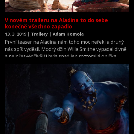
V novém traileru na Aladina to do sebe
konečně všechno zapadlo
13. 3. 2019 | Trailery | Adam Homola
První teaser na Aladina nám toho moc neřekl a druhý
nás spíš vyděsil. Modrý džin Willa Smithe vypadal divně
a nejpřesvědčivější byla snad jen roztomilá opička.