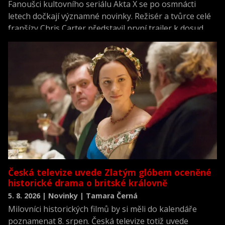
Fanoušci kultovního seriálu Akta X se po osmnácti
letech dočkají významné novinky. Režisér a tvůrce celé
franšízy Chris Carter představil první trailer k dosud
neviděné režisérské verzi filmu Akta X: Chci uvěřit.
Česká televize uvede Zlatým glóbem oceněné
historické drama o britské královně
5. 8. 2026 | Novinky | Tamara Černá
Milovníci historických filmů by si měli do kalendáře
poznamenat 8. srpen. Česká televize totiž uvede