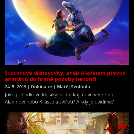
Staronové disneyovky, aneb Aladinem převod
animáků do hrané podoby nekončí
24. 5. 2019 | Dokina.cz | Matěj Svoboda
Jaké pohádkové klasiky se dočkají nové verze po
Aladinovi nebo Krásce a zvířeti? A kdy je uvidíme?