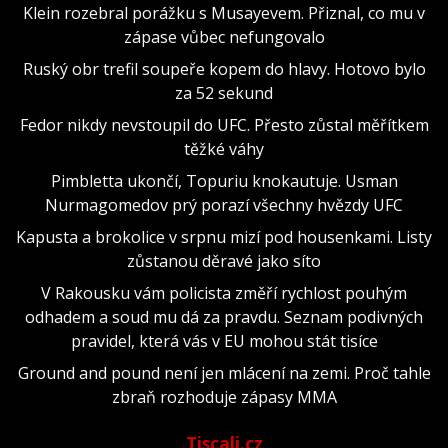
Klein rozebral porážku s Musayevem. Přiznal, co mu v
zápase vůbec nefungovalo
Ruský obr trefil soupeře kopem do hlavy. Hotovo bylo
za 52 sekund
Fedor nikdy nevstoupil do UFC. Přesto zůstal měřítkem
těžké váhy
Pimbletta ukončí, Topuriu knokautuje. Usman
Nurmagomedov prý porazí všechny hvězdy UFC
Kapusta a brokolice v srpnu mizí pod housenkami. Listy
zůstanou děravé jako síto
V Rakousku vám policista změří rychlost pouhým
odhadem a soud mu dá za pravdu. Seznam podivných
pravidel, která vás v EU mohou stát tisíce
Ground and pound není jen mlácení na zemi. Proč tahle
zbraň rozhoduje zápasy MMA
Tiscali.cz