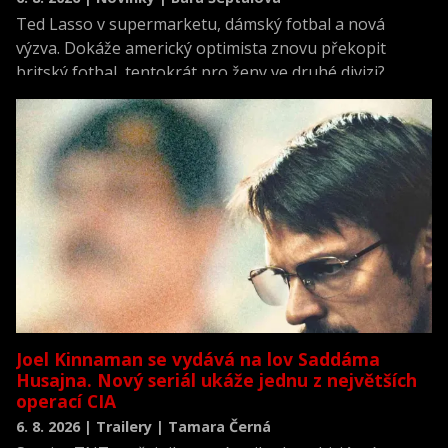
Ted Lasso v supermarketu, dámský fotbal a nová
výzva. Dokáže americký optimista znovu překopit
britský fotbal, tentokrát pro ženy ve druhé divizi?
Joel Kinnaman se vydává na lov Saddáma
Husajna. Nový seriál ukáže jednu z největších
operací CIA
6. 8. 2026 | Trailery | Tamara Černá