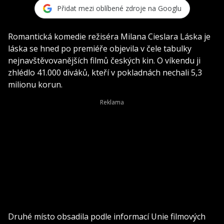
Přidat mezi oblíbené zdroje na Googlu
Romantická komedie režiséra Milana Cieslara Láska je
láska se hned po premiéře objevila v čele tabulky
nejnavštěvovanějších filmů českých kin. O víkendu ji
zhlédlo 41.000 diváků, kteří v pokladnách nechali 5,3
milionu korun.
Druhé místo obsadila podle informací Unie filmových