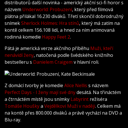
distributorů další novinka - americký akční sci-fi horor s
názvem
Underworld: Probuzení
, který před filmová
plátna přilákal 16.230 diváků. Třetí skončil dobrodružný
snímek
Sherlock Holmes: Hra stínů
, který má zatím na
kontě celkem 156.108 lidí, a hned za ním animovaná
rodinná komedie
Happy Feet 2
.
Pátá je americká verze akčního příběhu
Muži, kteří
nenávidí ženy
, natočená podle švédského knižního
bestselleru s
Danielem Craigem
v hlavní roli.
Z domácí tvorby je komedie
Alice Nellis
s názvem
Perfect Days - I ženy mají své dny
desátá. Na třináctém
a čtrnáctém místě jsou snímky
Labyrint
režiséra
Tomáše Houšky
a
Vejdělkovi
Muži v naději
. Celkem má
na kontě přes 800.000 diváků a právě vychází na DVD a
Blu-ray.