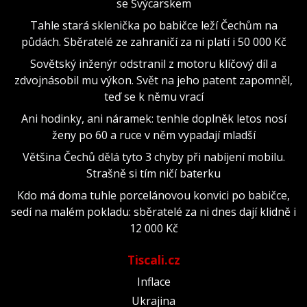
se Švýcarskem
Tahle stará sklenička po babičce leží Čechům na
půdách. Sběratelé ze zahraničí za ni platí i 50 000 Kč
Sovětský inženýr odstranil z motoru klíčový díl a
zdvojnásobil mu výkon. Svět na jeho patent zapomněl,
teď se k němu vrací
Ani hodinky, ani náramek: tenhle doplněk letos nosí
ženy po 60 a ruce v něm vypadají mladší
Většina Čechů dělá tyto 3 chyby při nabíjení mobilu.
Strašně si tím ničí baterku
Kdo má doma tuhle porcelánovou konvici po babičce,
sedí na malém pokladu: sběratelé za ni dnes dají klidně i
12 000 Kč
Tiscali.cz
Inflace
Ukrajina