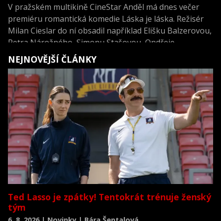
V pražském multikině CineStar Anděl má dnes večer
premiéru romantická komedie Láska je láska. Režisér
Milan Cieslar do ní obsadil například Elišku Balzerovou,
Petra Nárožného, Simonu Stašovou, Ondřeje
Vetchého, Anetu Krejčíkovou a Macieje Cymorka.
NEJNOVĚJŠÍ ČLÁNKY
Ted Lasso je zpátky! Tentokrát trénuje ženský
tým
6. 8. 2026 | Novinky | Bára Šeptalová