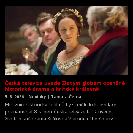
neviděné režisérské verzi filmu Akta X: Chci uvěřit.
Česká televize uvede Zlatým glóbem oceněné
historické drama o britské královně
5. 8. 2026 | Novinky | Tamara Černá
Milovníci historických filmů by si měli do kalendáře
poznamenat 8. srpen. Česká televize totiž uvede
životopisné drama Královna Viktorie (The Young
Victoria) z roku 2009.