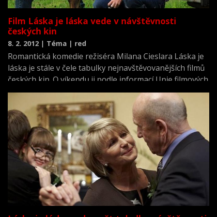
Film Láska je láska vede v návštěvnosti
českých kin
8. 2. 2012 | Téma | red
Romantická komedie režiséra Milana Cieslara Láska je
láska je stále v čele tabulky nejnavštěvovanějších filmů
českých kin. O víkendu ji podle informací Unie filmových
distributorů zhlédlo dalších 25.227 diváků; celkem jich
má na kontě přes 137.000.