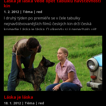
Láska je láska vede opět tabulku návštěvnosti
kin
1. 2. 2012 | Téma | red
I druhý týden po premiéře se v čele tabulky
nejnavštěvovanějších filmů českých kin drží česká
komedie Láska je láska. O víkendu si ji nenechalo ujít
přes 36.000 diváků, kteří v pokladnách nechali více než
4,8 milionu korun.
Láska je láska
18. 1. 2012 | Téma | red