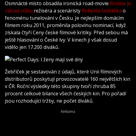
Osmnácté místo obsadila ironická road-movie
Rodina je
základ státu
režiséra a scenáristy
Roberta Sedláčka
o
fenoménu tunelování v Česku. Je nejlepším domácím
filmem roku 2011, proměnila polovinu nominací, když
získala čtyři Ceny české filmové kritiky. Před sebou má
ještě hlasování o České lvy. V kinech ji však dosud
vidělo jen 17.200 diváků.
Žebříček je sestavován z údajů, které Unii filmových
distributorů poskytují provozovatelé 160 největších kin
v ČR. Roční výsledky této skupiny tvoří zhruba 85
procent celkové bilance všech českých kin. Pro pořadí
jsou rozhodující tržby, ne počet diváků.