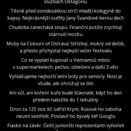
službách Oktagonu
Těsně před osmdesátkou strčí mladší kolegyně do
kapsy. Nejkrásnější outfity Jany Švandové berou dech
Chudoba zanechává stopu. Finanční potíže zrychlují
stárnutí mozku
Moby na Colours of Ostrava: Střízlivý, mokrý od deště,
a přesto přichystal nejlepší večer festivalu
Co se vyplatí kupovat u Vietnamců místo
v supermarketech: pečivo, oblečení a další 3 věci
Vyhlašujeme nejhorší letní boty pro seniory. Nosí je
všude, ale ohrožují se tím
Ani sůl, ani koření: kuře bude šťavnaté, když ho den
předem naložíte do 1 tekutiny
Dron za 125 tisíc Kč odřízl Krym, Rusové ho zaboha
neumí sestřelit. Postavil ho bývalý šéf Googlu
Fiasko na závěr. Čeští juniorští reprezentanti vyhořeli