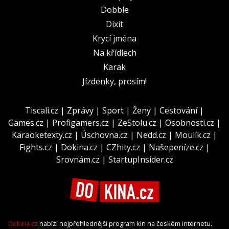
Dobble
Dixit
Krycí jména
Na křídlech
Karak
Jízdenky, prosím!
Tiscali.cz
|
Zprávy
|
Sport
|
Ženy
|
Cestování
|
Games.cz
|
Profigamers.cz
|
ZeStolu.cz
|
Osobnosti.cz
|
Karaoketexty.cz
|
Úschovna.cz
|
Nedd.cz
|
Moulík.cz
|
Fights.cz
|
Dokina.cz
|
CZhity.cz
|
Našepeníze.cz
|
Srovnám.cz
|
StartupInsider.cz
Dokina.cz
nabízí nejpřehlednější program kin na českém internetu.