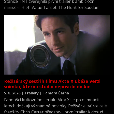
Stanice TNT zveřejnila první trailer k ambiciózní
minisérii High Value Target: The Hunt for Saddam,
která se vrací k jednomu z nejvýznamnějších okamžiků
novodobých dějin.
Režisérský sestřih filmu Akta X ukáže verzi
snímku, kterou studio nepustilo do kin
5. 8. 2026 | Trailery | Tamara Černá
Fanoušci kultovního seriálu Akta X se po osmnácti
letech dočkají významné novinky. Režisér a tvůrce celé
franšízy Chris Carter představil první trailer k dosud