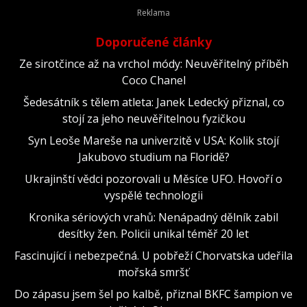
Doporučené články
Ze sirotčince až na vrchol módy: Neuvěřitelný příběh
Coco Chanel
Šedesátník s tělem atleta: Janek Ledecký přiznal, co
stojí za jeho neuvěřitelnou fyzičkou
Syn Leoše Mareše na univerzitě v USA: Kolik stojí
Jakubovo studium na Floridě?
Ukrajinští vědci pozorovali u Měsíce UFO. Hovoří o
vyspělé technologii
Kronika sériových vrahů: Nenápadný dělník zabil
desítky žen. Policii unikal téměř 20 let
Fascinující i nebezpečná. U pobřeží Chorvatska udeřila
mořská smršť
Do zápasu jsem šel po kalbě, přiznal BKFC šampion ve