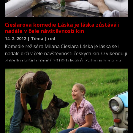
Cieslarova komedie Láska je láska zůstává i
nadále v čele návštěvnosti kin
14. 2. 2012 | Téma | red
Komedie režiséra Milana Cieslara Láska je láska se i
nadále drží v čele návštěvnosti českých kin. O víkendu ji
zhlédlo dalších téměř 20.000 diváků. Zatím jich má na
kontě 169.108, tržby dosáhly 22,3 milionu korun.