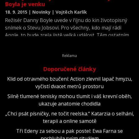
Boyla je venku
18. 9. 2015 | Novinky | Vojtěch Karlík
Režisér Danny Boyle uvede v říjnu do kin životopisný
snímek o Stevu Jobsovi. Pro všechny, kdo mají rádi
Apple, to bude zcela jistě velká událost. Těm ostatním
stejně nevysvětlíte, že snímek, kde titulní postavu
hraje Michael Fassbender a režíruje jej tvůrce hitů jako
Trainspotting, či Milionář z chatrče, bude prostě
velkou událostí. Podívejte se na nový trailer.
Doporučené články
Klid od otravného bzučení: Action zlevnil lapač hmyzu,
vyčistí dvacet metrů prostoru
Silně tlumené tenisky mohou tlumit i váš krevní oběh,
ukazuje anatomie chodidla
„Chci psát písničky, ne točit reelska.“ Katarzia o selhání,
terapii a online samotě
Tři Edeny za sebou a pak postel: Ewa Farna se
pochlubila svým rituálem