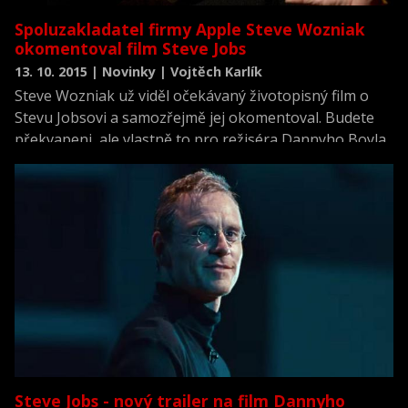
Spoluzakladatel firmy Apple Steve Wozniak
okomentoval film Steve Jobs
13. 10. 2015 | Novinky | Vojtěch Karlík
Steve Wozniak už viděl očekávaný životopisný film o
Stevu Jobsovi a samozřejmě jej okomentoval. Budete
překvapeni, ale vlastně to pro režiséra Dannyho Boyla
a herce Michaela Fassbendera nedopadlo špatně.
Steve Jobs - nový trailer na film Dannyho