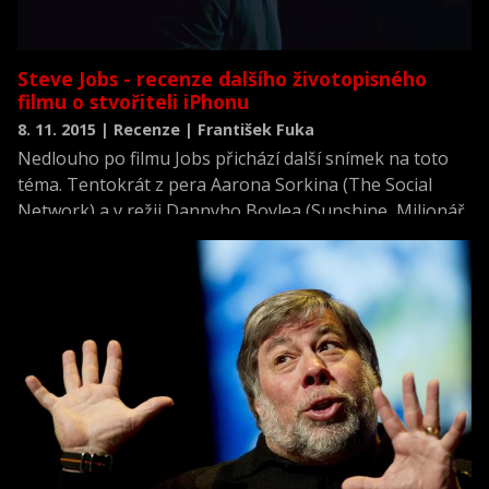
Steve Jobs - recenze dalšího životopisného
filmu o stvořiteli iPhonu
8. 11. 2015 | Recenze | František Fuka
Nedlouho po filmu Jobs přichází další snímek na toto
téma. Tentokrát z pera Aarona Sorkina (The Social
Network) a v režii Dannyho Boylea (Sunshine, Milionář
z chatrče). S Michaelem Fassbenderem v hlavní roli.