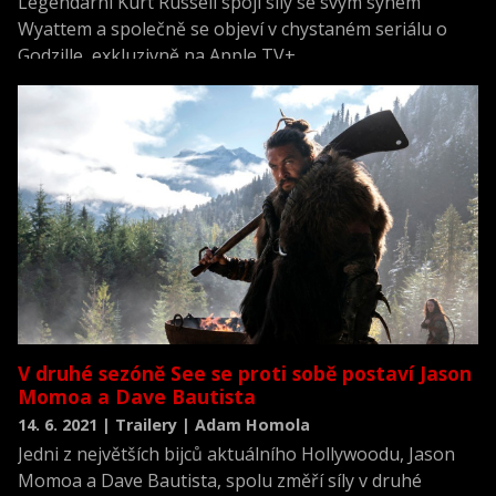
Legendární Kurt Russell spojí síly se svým synem
Wyattem a společně se objeví v chystaném seriálu o
Godzille, exkluzivně na Apple TV+.
V druhé sezóně See se proti sobě postaví Jason
Momoa a Dave Bautista
14. 6. 2021 | Trailery | Adam Homola
Jedni z největších bijců aktuálního Hollywoodu, Jason
Momoa a Dave Bautista, spolu změří síly v druhé