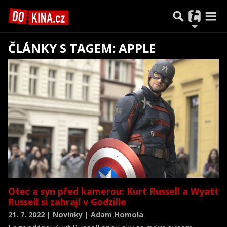
ČLÁNKY S TAGEM: APPLE
Předchozí
1
2
Další
Otec a syn před kamerou: Kurt Russell a Wyatt
Russell si zahrají v Godzille
21. 7. 2022 | Novinky | Adam Homola