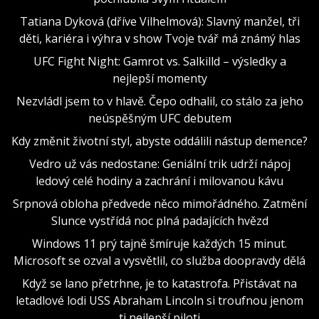
Tatiana Dyková (dříve Vilhelmová): Slavný manžel, tři
děti, kariéra i výhra v show Tvoje tvář má známý hlas
UFC Fight Night: Gamrot vs. Salkilld – výsledky a
nejlepší momenty
Nezvládl jsem to v hlavě. Čepo odhalil, co stálo za jeho
neúspěšným UFC debutem
Kdy změnit životní styl, abyste oddálili nástup demence?
Vedro už vás nedostane: Geniální trik udrží nápoj
ledový celé hodiny a zachrání i milovanou kávu
Srpnová obloha předvede něco mimořádného. Zatmění
Slunce vystřídá noc plná padajících hvězd
Windows 11 prý tajně šmíruje každých 15 minut.
Microsoft se ozval a vysvětlil, co služba doopravdy dělá
Když se lano přetrhne, je to katastrofa. Přistávat na
letadlové lodi USS Abraham Lincoln si troufnou jenom
ti nejlepší piloti