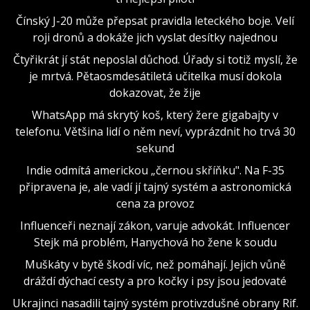
Čínský J-20 může přepsat pravidla leteckého boje. Velí
roji dronů a dokáže jich vyslat desítky najednou
Čtyřikrát jí stát neposlal důchod. Úřady si totiž myslí, že
je mrtvá. Pětaosmdesátiletá učitelka musí dokola
dokazovat, že žije
WhatsApp má skrytý koš, který žere gigabajty v
telefonu. Většina lidí o něm neví, vyprázdnit ho trvá 30
sekund
Indie odmítá americkou „černou skříňku". Na F-35
připravena je, ale vadí jí tajný systém a astronomická
cena za provoz
Influenceři neznají zákon, varuje advokát. Influencer
Stejk má problém, Hanychová ho žene k soudu
Muškáty v bytě škodí víc, než pomáhají. Jejich vůně
dráždí dýchací cesty a pro kočky i psy jsou jedovaté
Ukrajinci nasadili tajný systém protivzdušné obrany Rif.