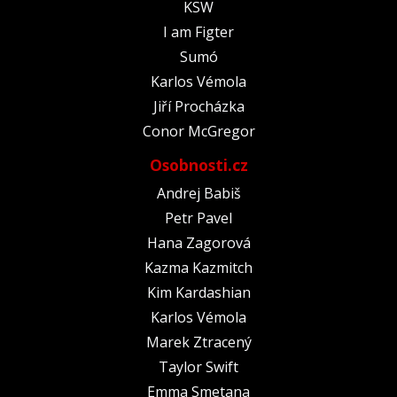
KSW
I am Figter
Sumó
Karlos Vémola
Jiří Procházka
Conor McGregor
Osobnosti.cz
Andrej Babiš
Petr Pavel
Hana Zagorová
Kazma Kazmitch
Kim Kardashian
Karlos Vémola
Marek Ztracený
Taylor Swift
Emma Smetana