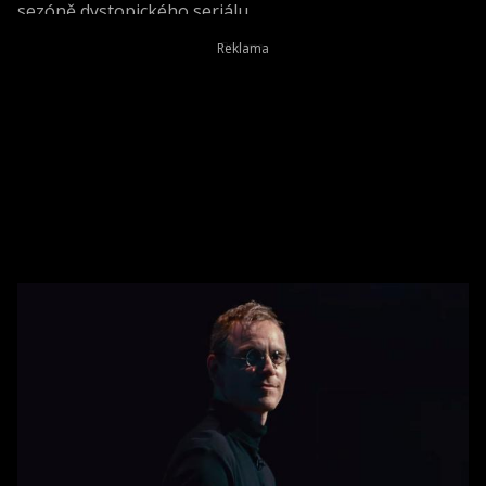
sezóně dystopického seriálu.