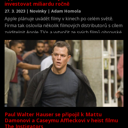
investovat miliardu ročně
27. 3. 2023 | Novinky | Adam Homola
Apple plánuje uvádět filmy v kinech po celém světě.
Firma tak oslovila několik filmových distributorů s cílem
zviditelnit Apple TV+ a vytvořit ze svých filmů obrovské
„kulturní události“.
Paul Walter Hauser se připojil k Mattu
Damonovi a Caseymu Affleckovi v heist filmu
The Instigators