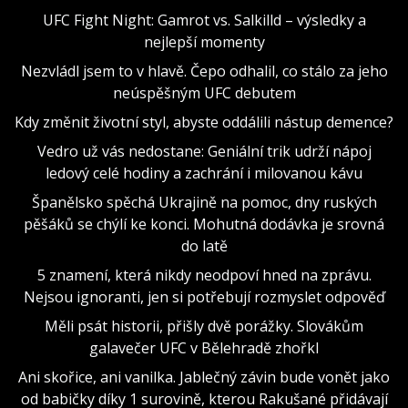
UFC Fight Night: Gamrot vs. Salkilld – výsledky a
nejlepší momenty
Nezvládl jsem to v hlavě. Čepo odhalil, co stálo za jeho
neúspěšným UFC debutem
Kdy změnit životní styl, abyste oddálili nástup demence?
Vedro už vás nedostane: Geniální trik udrží nápoj
ledový celé hodiny a zachrání i milovanou kávu
Španělsko spěchá Ukrajině na pomoc, dny ruských
pěšáků se chýlí ke konci. Mohutná dodávka je srovná
do latě
5 znamení, která nikdy neodpoví hned na zprávu.
Nejsou ignoranti, jen si potřebují rozmyslet odpověď
Měli psát historii, přišly dvě porážky. Slovákům
galavečer UFC v Bělehradě zhořkl
Ani skořice, ani vanilka. Jablečný závin bude vonět jako
od babičky díky 1 surovině, kterou Rakušané přidávají