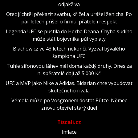
odjakživa
Otec jí chtěl překazit svatbu, křičel a urážel ženicha. Po
pár letech přišel o firmu, přátele i respekt
Legenda UFC se pustila do Herba Deana. Chyba sudího
může stát bojovníka půl výplaty
Blachowicz ve 43 letech nekončí. Vyzval bývalého
šampiona UFC
Tuhle sifonovou láhev měl doma každý druhý. Dnes za
ni sběratelé dají až 5 000 Kč
UFC a MVP jako Nike a Adidas. Bidarian chce vybudovat
skutečného rivala
Vémola může po Vosgrönem dostat Pütze. Němec
znovu otevřel starý duel
Tiscali.cz
Inflace