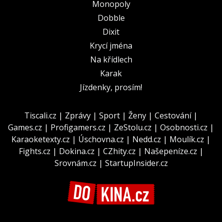
Monopoly
Dobble
Dixit
Krycí jména
Na křídlech
Karak
Jízdenky, prosím!
Tiscali.cz
|
Zprávy
|
Sport
|
Ženy
|
Cestování
|
Games.cz
|
Profigamers.cz
|
ZeStolu.cz
|
Osobnosti.cz
|
Karaoketexty.cz
|
Úschovna.cz
|
Nedd.cz
|
Moulík.cz
|
Fights.cz
|
Dokina.cz
|
CZhity.cz
|
Našepeníze.cz
|
Srovnám.cz
|
StartupInsider.cz