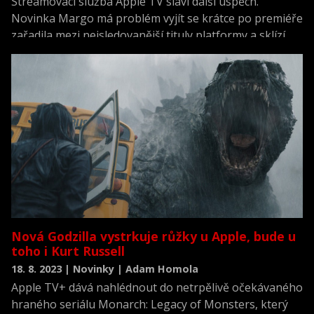
Streamovací služba Apple TV slaví další úspěch.
Novinka Margo má problém vyjít se krátce po premiéře
zařadila mezi nejsledovanější tituly platformy a sklízí
velmi silné ohlasy od kritiků i diváků. Seriál debutoval
15. dubna a rychle se stal jedním z nejvýraznějších titulů
letošního jara.
Nová Godzilla vystrkuje růžky u Apple, bude u
toho i Kurt Russell
18. 8. 2023 | Novinky | Adam Homola
Apple TV+ dává nahlédnout do netrpělivě očekávaného
hraného seriálu Monarch: Legacy of Monsters, který