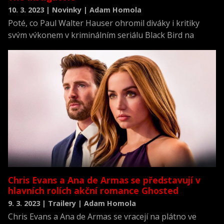
10. 3. 2023 | Novinky | Adam Homola
Poté, co Paul Walter Hauser ohromil diváky i kritiky
svým výkonem v kriminálním seriálu Black Bird na
Apple TV+, chystá se společností další projekt.
Chris Evans a Ana de Armas se představují v
hlavních rolích akční romance Ghosted
9. 3. 2023 | Trailery | Adam Homola
Chris Evans a Ana de Armas se vracejí na plátno ve