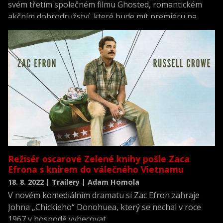
svém třetím společném filmu Ghosted, romantickém
akčním dobrodružství, které bude mít premiéru na
Apple TV+ 21. dubna.
Režisér oscarové Zelené knihy pošle Zaca
Efrona s knírem do válečného Vietnamu
18. 8. 2022 | Trailery | Adam Homola
V novém komediálním dramatu si Zac Efron zahraje
Johna „Chickieho“ Donohuea, který se nechal v roce
1967 v hospodě vyhecovat.