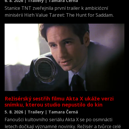
6. 8. 2026 | Trailery | Tamara Černá
Stanice TNT zveřejnila první trailer k ambiciózní
minisérii High Value Target: The Hunt for Saddam,
která se vrací k jednomu z nejvýznamnějších okamžiků
novodobých dějin.
Režisérský sestřih filmu Akta X ukáže verzi
snímku, kterou studio nepustilo do kin
5. 8. 2026 | Trailery | Tamara Černá
Fanoušci kultovního seriálu Akta X se po osmnácti
letech dočkají významné novinky. Režisér a tvůrce celé