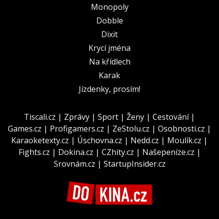
Monopoly
Dobble
Dixit
Krycí jména
Na křídlech
Karak
Jízdenky, prosím!
Tiscali.cz
|
Zprávy
|
Sport
|
Ženy
|
Cestování
|
Games.cz
|
Profigamers.cz
|
ZeStolu.cz
|
Osobnosti.cz
|
Karaoketexty.cz
|
Úschovna.cz
|
Nedd.cz
|
Moulík.cz
|
Fights.cz
|
Dokina.cz
|
CZhity.cz
|
Našepeníze.cz
|
Srovnám.cz
|
StartupInsider.cz