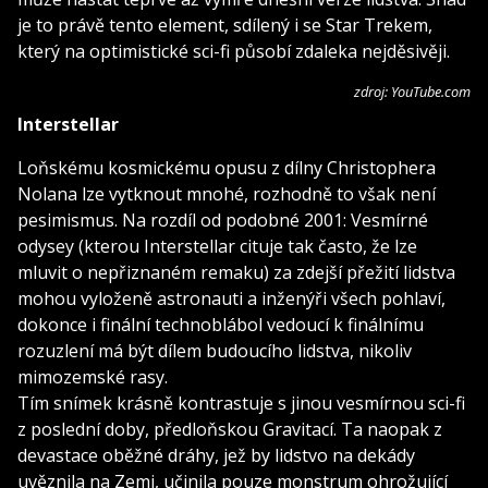
je to právě tento element, sdílený i se Star Trekem,
který na optimistické sci-fi působí zdaleka nejděsivěji.
zdroj: YouTube.com
Interstellar
Loňskému kosmickému opusu z dílny Christophera
Nolana lze vytknout mnohé, rozhodně to však není
pesimismus. Na rozdíl od podobné 2001: Vesmírné
odysey (kterou Interstellar cituje tak často, že lze
mluvit o nepřiznaném remaku) za zdejší přežití lidstva
mohou vyloženě astronauti a inženýři všech pohlaví,
dokonce i finální technoblábol vedoucí k finálnímu
rozuzlení má být dílem budoucího lidstva, nikoliv
mimozemské rasy.
Tím snímek krásně kontrastuje s jinou vesmírnou sci-fi
z poslední doby, předloňskou Gravitací. Ta naopak z
devastace oběžné dráhy, jež by lidstvo na dekády
uvěznila na Zemi, učinila pouze monstrum ohrožující