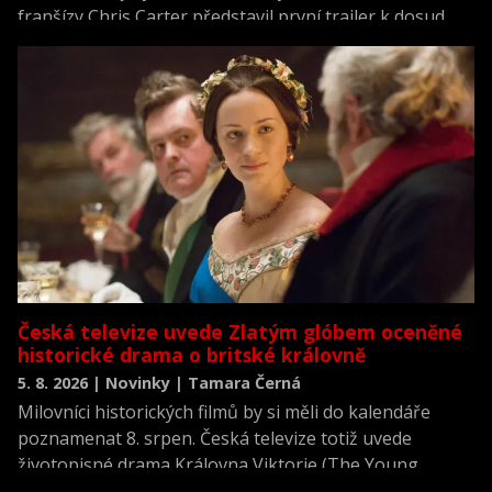
franšízy Chris Carter představil první trailer k dosud
neviděné režisérské verzi filmu Akta X: Chci uvěřit.
Česká televize uvede Zlatým glóbem oceněné
historické drama o britské královně
5. 8. 2026 | Novinky | Tamara Černá
Milovníci historických filmů by si měli do kalendáře
poznamenat 8. srpen. Česká televize totiž uvede
životopisné drama Královna Viktorie (The Young
Victoria) z roku 2009.