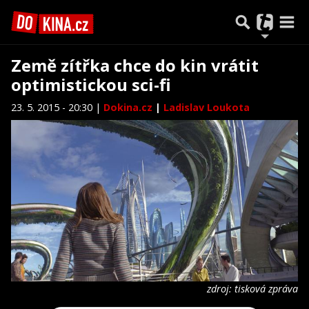
Země zítřka chce do kin vrátit
optimistickou sci-fi
23. 5. 2015 - 20:30 |
Dokina.cz
|
Ladislav Loukota
zdroj: tisková zpráva