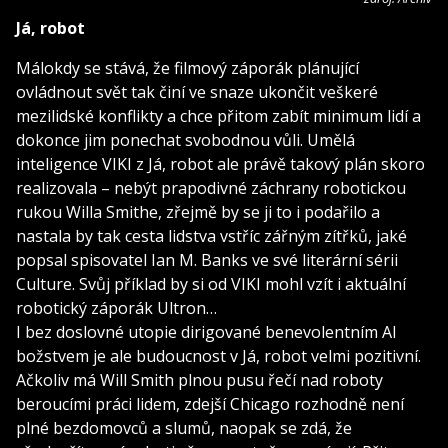
Já, robot
Málokdy se stává, že filmový záporák plánující
ovládnout svět tak činí ve snaze ukončit veškeré
mezilidské konflikty a chce přitom zabít minimum lidí a
dokonce jim ponechat svobodnou vůli. Umělá
inteligence VIKI z Já, robot ale právě takový plán skoro
realizovala – nebýt prapodivné záchrany robotickou
rukou Willa Smithe, zřejmě by se ji to i podařilo a
nastala by tak cesta lidstva vstříc zářným zítřků, jaké
popsal spisovatel Ian M. Banks ve své literární sérii
Culture. Svůj příklad by si od VIKI mohl vzít i aktuální
robotický záporák Ultron…
I bez doslovné utopie dirigované benevolentním AI
božstvem je ale budoucnost v Já, robot velmi pozitivní.
Ačkoliv má Will Smith plnou pusu řečí nad roboty
beroucími práci lidem, zdejší Chicago rozhodně není
plné bezdomovců a slumů, naopak se zdá, že