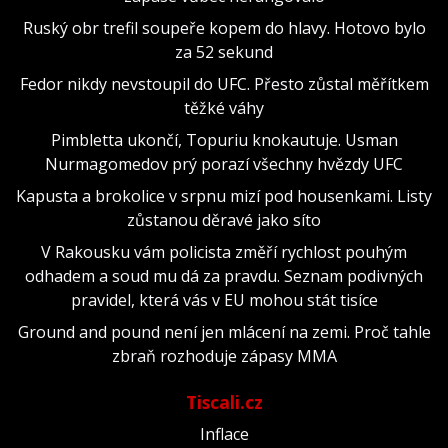
Ruský obr trefil soupeře kopem do hlavy. Hotovo bylo
za 52 sekund
Fedor nikdy nevstoupil do UFC. Přesto zůstal měřítkem
těžké váhy
Pimbletta ukončí, Topuriu knokautuje. Usman
Nurmagomedov prý porazí všechny hvězdy UFC
Kapusta a brokolice v srpnu mizí pod housenkami. Listy
zůstanou děravé jako síto
V Rakousku vám policista změří rychlost pouhým
odhadem a soud mu dá za pravdu. Seznam podivných
pravidel, která vás v EU mohou stát tisíce
Ground and pound není jen mlácení na zemi. Proč tahle
zbraň rozhoduje zápasy MMA
Tiscali.cz
Inflace