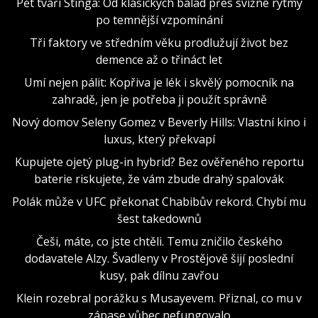
Pět tváří Stinga: Od klasických balad přes svižné rytmy
po temnější vzpomínání
Tři faktory ve středním věku prodlužují život bez
demence až o třináct let
Umí nejen pálit: Kopřiva je lék i skvělý pomocník na
zahradě, jen je potřeba ji použít správně
Nový domov Seleny Gomez v Beverly Hills: Vlastní kino i
luxus, který překvapí
Kupujete ojetý plug-in hybrid? Bez ověřeného reportu
baterie riskujete, že vám zbude drahý spalovák
Polák může v UFC překonat Chabibův rekord. Chybí mu
šest takedownů
Češi, máte, co jste chtěli. Temu zničilo českého
dodavatele Alzy. Švadleny v Prostějově šijí poslední
kusy, pak dílnu zavřou
Klein rozebral porážku s Musayevem. Přiznal, co mu v
zápase vůbec nefungovalo