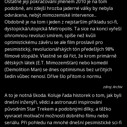
Ostatně její pokračování jménem 2010 je na tom
podobně, ani zdejší hrozba jaderné války by nebyla
odvrácena, nebýt mimozemské intervence...
Obdobně je na tom i jeden z nejstarším příkladu sci-fi,
dystopická/utopická Metropolis. Ta sice na konci vyřeší
ohromnou revoluci smírem, spíše než kvůli
optimistickému závěru se ale film proslavil pro
pesimistický, revolucionářských tón předešlých 98%
filmové stopáže. Vlastně se dá říct, že krom primárně
dětských látek (E.T. Mimozemšťan) nebo komedií
(Demolition Man) se dnes optimismus bez určitých
šedin vůbec nenosí. Dříve šlo přitom o normu.
zdroj: Archiv
A to je notná škoda. Koluje řada historek o tom, jak byli
dnešní inženýři, vědci a astronauti inspirováni
původním Star Trekem a podobnými dílky, a těžko
vyvracet motivační možnosti dobrého filmu nebo
seriálu. Při pohledu na mnohé dnešní pesimistické sci-fi