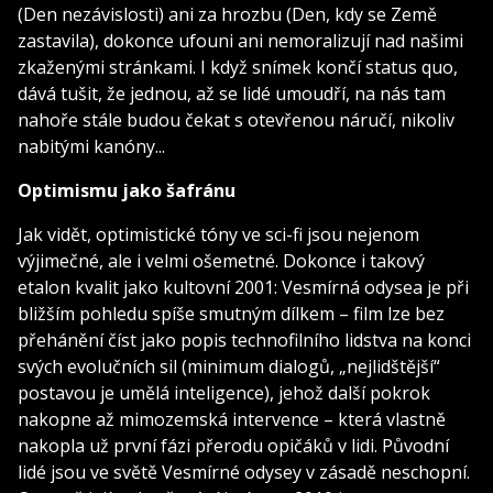
(Den nezávislosti) ani za hrozbu (Den, kdy se Země
zastavila), dokonce ufouni ani nemoralizují nad našimi
zkaženými stránkami. I když snímek končí status quo,
dává tušit, že jednou, až se lidé umoudří, na nás tam
nahoře stále budou čekat s otevřenou náručí, nikoliv
nabitými kanóny...
Optimismu jako šafránu
Jak vidět, optimistické tóny ve sci-fi jsou nejenom
výjimečné, ale i velmi ošemetné. Dokonce i takový
etalon kvalit jako kultovní 2001: Vesmírná odysea je při
bližším pohledu spíše smutným dílkem – film lze bez
přehánění číst jako popis technofilního lidstva na konci
svých evolučních sil (minimum dialogů, „nejlidštější“
postavou je umělá inteligence), jehož další pokrok
nakopne až mimozemská intervence – která vlastně
nakopla už první fázi přerodu opičáků v lidi. Původní
lidé jsou ve světě Vesmírné odysey v zásadě neschopní.