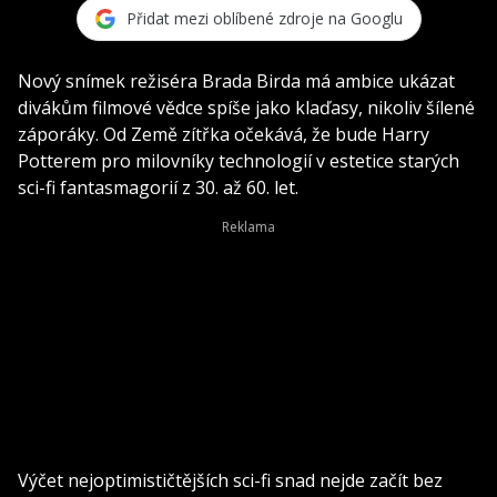
Přidat mezi oblíbené zdroje na Googlu
Nový snímek režiséra Brada Birda má ambice ukázat
divákům filmové vědce spíše jako klaďasy, nikoliv šílené
záporáky. Od Země zítřka očekává, že bude Harry
Potterem pro milovníky technologií v estetice starých
sci-fi fantasmagorií z 30. až 60. let.
Výčet nejoptimističtějších sci-fi snad nejde začít bez