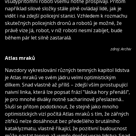
všudypřítomní roboti všemu notně prospívají. Přitom
například silové složky stále plně ovládají lidé, jak je
vidět i na zdejší policejní stanici. Vzhledem k rozmachu
skutečných policejních dronů a robotů je možné, že
právě vize Já, robot, v níž roboti nesmí zabíjet, bude
během pár let silně zastaralá.
zdroj: Archiv
Atlas mraků
Navzdory vykreslování různých temných kapitol lidstva
je Atlas mraků ve svém jádru velmi optimistickým
dílkem. Snad vlastně až příliš – zdejší vším prostupující
naivní linka, která lze popsat frází "láska hory přenáší",
je pro mnohé diváky notně sacharinově přeslazená...
Sluší se přitom podotknout, že stejně jako mnoho
optimistických vizí počítá Atlas mraků s tím, že zářných
zítřků nelze dosáhnout bez předešlého brutálního
kataklyzmatu, vlastně říkající, že pozitivní budoucnost
může nastat teprve až vymře dnešní verze lidstva. Snad