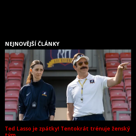
NEJNOVĚJŠÍ ČLÁNKY
Ted Lasso je zpátky! Tentokrát trénuje ženský
tým