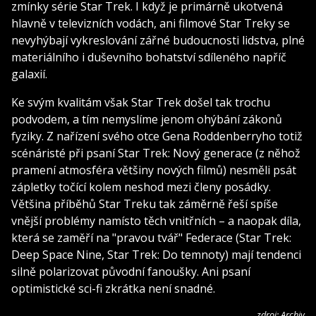
zmínky série Star Trek. I když je primárně ukotvená
hlavně v televizních vodách, ani filmové Star Treky se
nevyhýbají vykreslování zářné budoucnosti lidstva, plné
materiálního i duševního bohatství sdíleného napříč
galaxií.
Ke svým kvalitám však Star Trek došel tak trochu
podvodem, a tím nemyslíme jenom ohýbání zákonů
fyziky. Z nařízení svého otce Gena Roddenberryho totiž
scénáristé při psaní Star Trek: Nový generace (z něhož
pramení atmosféra většiny nových filmů) nesměli psát
zápletky točící kolem neshod mezi členy posádky.
Většina příběhů Star Treku tak záměrně řeší spíše
vnější problémy namísto těch vnitřních – a naopak díla,
která se zaměří na "pravou tvář" Federace (Star Trek:
Deep Space Nine, Star Trek: Do temnoty) mají tendenci
silně polarizovat původní fanoušky. Ani psaní
optimistické sci-fi zkrátka není snadné.
zdroj: Archiv