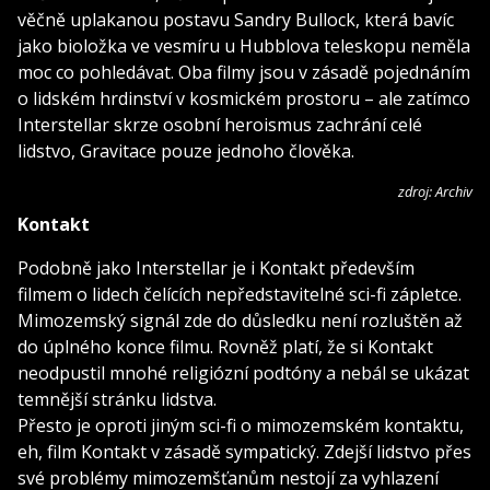
věčně uplakanou postavu Sandry Bullock, která bavíc
jako bioložka ve vesmíru u Hubblova teleskopu neměla
moc co pohledávat. Oba filmy jsou v zásadě pojednáním
o lidském hrdinství v kosmickém prostoru – ale zatímco
Interstellar skrze osobní heroismus zachrání celé
lidstvo, Gravitace pouze jednoho člověka.
zdroj: Archiv
Kontakt
Podobně jako Interstellar je i Kontakt především
filmem o lidech čelících nepředstavitelné sci-fi zápletce.
Mimozemský signál zde do důsledku není rozluštěn až
do úplného konce filmu. Rovněž platí, že si Kontakt
neodpustil mnohé religiózní podtóny a nebál se ukázat
temnější stránku lidstva.
Přesto je oproti jiným sci-fi o mimozemském kontaktu,
eh, film Kontakt v zásadě sympatický. Zdejší lidstvo přes
své problémy mimozemšťanům nestojí za vyhlazení