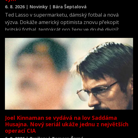
6. 8. 2026 | Novinky | Bára Šeptalová
Ted Lasso v supermarketu, dámský fotbal a nová
výzva. Dokáže americký optimista znovu překopit
britský fotbal, tentokrát pro ženy ve druhé divizi?
Joel Kinnaman se vydává na lov Saddáma
Husajna. Nový seriál ukáže jednu z největších
operací CIA