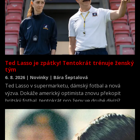
Ted Lasso je zpátky! Tentokrát trénuje ženský
tým
6. 8. 2026 | Novinky | Bára Šeptalová
Ted Lasso v supermarketu, dámský fotbal a nová
výzva. Dokáže americký optimista znovu překopit
britský fotbal, tentokrát pro ženy ve druhé divizi?