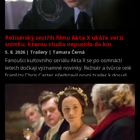
Režisérský sestřih filmu Akta X ukáže verzi
snímku, kterou studio nepustilo do kin
5. 8. 2026 | Trailery | Tamara Černá
Fanoušci kultovního seriálu Akta X se po osmnácti
letech dočkají významné novinky. Režisér a tvůrce celé
franšízy Chris Carter představil první trailer k dosud
neviděné režisérské verzi filmu Akta X: Chci uvěřit.