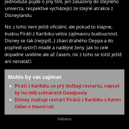
Jednoduše půjde o jiný film, jen zasazený do stejného
univerza, respektive vycházející ze stejné atrakce z
Disneylandu.
Nic z toho není ještě oficiální, ale pokud to klapne,
budou Piráti z Karibiku velice zajímavou budoucnost.
Disney se tak (nejspíš...) zbaví drahého Deppa a do
popředí vystrčí mladé a nadějné ženy. Jak to celé
dopadne uvidíme ale až časem, nic z toho se totiž ještě
ani nenatáčí.
Mohlo by vás zajímat
Piráti z Karibiku se prý dočkají restartu, napsat
by ho měli scénáristé Deadpoola
Disney zvažuje restart Pirátů z Karibiku s Karen
Gillan v hlavní roli