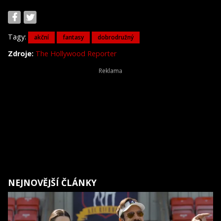
Tagy:
akční
fantasy
dobrodružný
Zdroje:
The Hollywood Reporter
NEJNOVĚJŠÍ ČLÁNKY