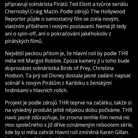
připravují scénárista Pirátů Ted Eliott a tvůrce seriálu
Chernobyl Craig Mazin. Podle zdrojů The Hollywood
Reporter půjde o samostatný film se zcela novým,
vlastním příběhem i novými postavami. Nemá jít tedy
ani o spin-off, ani o pokračování jakéhokoliv z
pirátských filmů.
Největší peckou přitom je, že hlavní roli by podle THR
měla mít Margot Robbie. Zpoza kamery ji u toho bude
doprovázet scénáristka Birds of Prey, Christina
Hodson. Ta prý od Disney dostala jasné zadání: napsat
scénář k novým Pirátům z Karibiku s ženskými
hrdinkami v hlavních rolích.
Projekt je podle zdrojů THR teprve na začátku, takže si
na výsledný produkt ještě nějakou dobu počkáme. THR
navíc jasně zdůrazňuje, že zrovna tenhle film nemá nic
moc společného s již dříve oznámeným rebootem série,
kde by si měla zahrát hlavní roli zmíněná Karen Gillan.