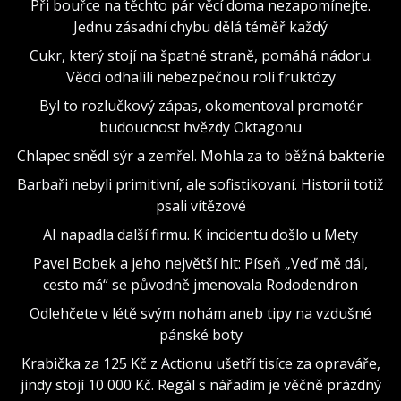
Při bouřce na těchto pár věcí doma nezapomínejte.
Jednu zásadní chybu dělá téměř každý
Cukr, který stojí na špatné straně, pomáhá nádoru.
Vědci odhalili nebezpečnou roli fruktózy
Byl to rozlučkový zápas, okomentoval promotér
budoucnost hvězdy Oktagonu
Chlapec snědl sýr a zemřel. Mohla za to běžná bakterie
Barbaři nebyli primitivní, ale sofistikovaní. Historii totiž
psali vítězové
AI napadla další firmu. K incidentu došlo u Mety
Pavel Bobek a jeho největší hit: Píseň „Veď mě dál,
cesto má“ se původně jmenovala Rododendron
Odlehčete v létě svým nohám aneb tipy na vzdušné
pánské boty
Krabička za 125 Kč z Actionu ušetří tisíce za opraváře,
jindy stojí 10 000 Kč. Regál s nářadím je věčně prázdný