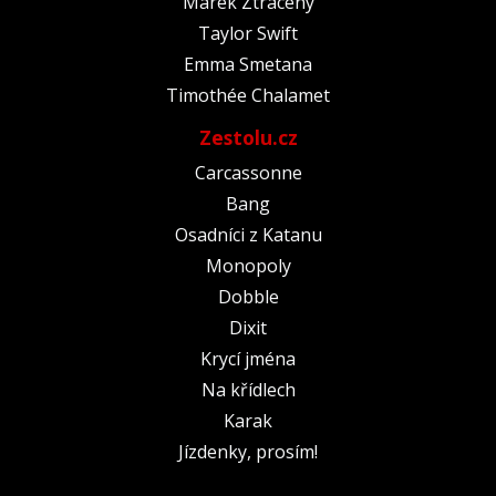
Marek Ztracený
Taylor Swift
Emma Smetana
Timothée Chalamet
Zestolu.cz
Carcassonne
Bang
Osadníci z Katanu
Monopoly
Dobble
Dixit
Krycí jména
Na křídlech
Karak
Jízdenky, prosím!