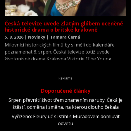
Česká televize uvede Zlatým glóbem oceněné
historické drama o britské královně
5. 8. 2026 | Novinky | Tamara Černá
Milovníci historických filmů by si měli do kalendáře
poznamenat 8. srpen. Česká televize totiž uvede
životopisné drama Královna Viktorie (The Young
Victoria) z roku 2009.
Doporučené články
Srpen převrátí život třem znamením naruby. Čeká je
štěstí, odměna i změna, na kterou dlouho čekala
Vyřízeno: Fleury už si stihl s Muradovem domluvit
odvetu