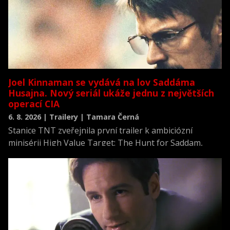
Joel Kinnaman se vydává na lov Saddáma
Husajna. Nový seriál ukáže jednu z největších
operací CIA
6. 8. 2026 | Trailery | Tamara Černá
Stanice TNT zveřejnila první trailer k ambiciózní
minisérii High Value Target: The Hunt for Saddam,
která se vrací k jednomu z nejvýznamnějších okamžiků
novodobých dějin.