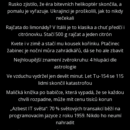
Rusko zjistilo, že éra bitevních helikoptér skončila, a
pomalu je vyřazuje. Ukrajinci je proškolili, jak to nikdy
nečekali
Rajčata do limonády? V Itálii je to klasika a chuť předčí i
citrónovku. Stačí 500 g rajčat a jeden citrón
Kvete i v zimě a stačí mu kousek kořínku. Ptačinec
žabinec je noční můra zahrádkářů, dá se ho ale zbavit
Nejhloupější znamení zvěrokruhu: 4 hlupáci dle
astrologie
Ve vzduchu vydržel jen devět minut. Let Tu-154 se 115
lidmi skončil katastrofou
Maličká knížka po babičce, která vypadá, že se každou
chvíli rozpadne, může mít cenu tisíců korun
„Azbest IT světa“: 70 % světových transakcí běží na
programovacím jazyce z roku 1959. Nikdo ho neumí
nahradit