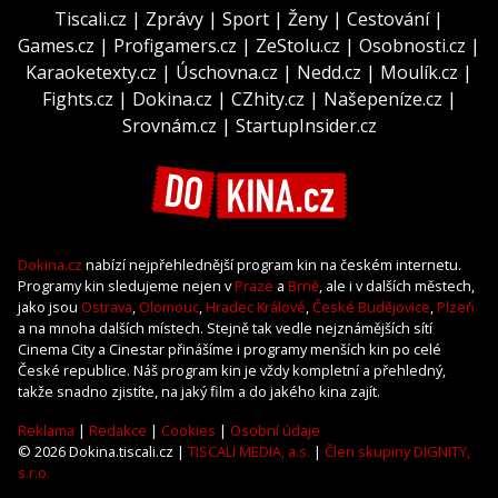
Tiscali.cz
|
Zprávy
|
Sport
|
Ženy
|
Cestování
|
Games.cz
|
Profigamers.cz
|
ZeStolu.cz
|
Osobnosti.cz
|
Karaoketexty.cz
|
Úschovna.cz
|
Nedd.cz
|
Moulík.cz
|
Fights.cz
|
Dokina.cz
|
CZhity.cz
|
Našepeníze.cz
|
Srovnám.cz
|
StartupInsider.cz
Dokina.cz
nabízí nejpřehlednější program kin na českém internetu.
Programy kin sledujeme nejen v
Praze
a
Brně
, ale i v dalších městech,
jako jsou
Ostrava
,
Olomouc
,
Hradec Králové
,
České Budějovice
,
Plzeň
a na mnoha dalších místech. Stejně tak vedle nejznámějších sítí
Cinema City a Cinestar přinášíme i programy menších kin po celé
České republice. Náš program kin je vždy kompletní a přehledný,
takže snadno zjistíte, na jaký film a do jakého kina zajít.
Reklama
|
Redakce
|
Cookies
|
Osobní údaje
© 2026 Dokina.tiscali.cz |
TISCALI MEDIA, a.s.
|
Člen skupiny DIGNITY,
s.r.o.