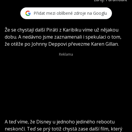
Přidat mezi oblíbené zdroje na Googlu
Že se chystají další Piráti z Karibiku víme už nějakou
dobu. A nedávno jsme zaznamenali i spekulaci o tom,
že otěže po Johnny Deppovi převezme Karen Gillan.
A teď víme, že Disney u jednoho jediného rebootu
neskončí. Teď se prý totiž chystá zase další film, který