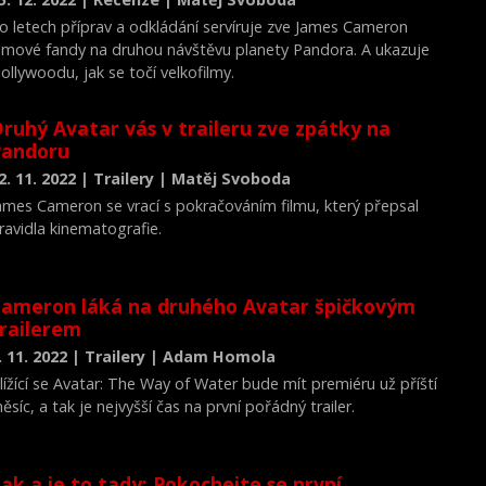
o letech příprav a odkládání servíruje zve James Cameron
ilmové fandy na druhou návštěvu planety Pandora. A ukazuje
ollywoodu, jak se točí velkofilmy.
ruhý Avatar vás v traileru zve zpátky na
Pandoru
2. 11. 2022 | Trailery | Matěj Svoboda
ames Cameron se vrací s pokračováním filmu, který přepsal
ravidla kinematografie.
ameron láká na druhého Avatar špičkovým
railerem
. 11. 2022 | Trailery | Adam Homola
lížící se Avatar: The Way of Water bude mít premiéru už příští
ěsíc, a tak je nejvyšší čas na první pořádný trailer.
ak a je to tady: Pokochejte se první