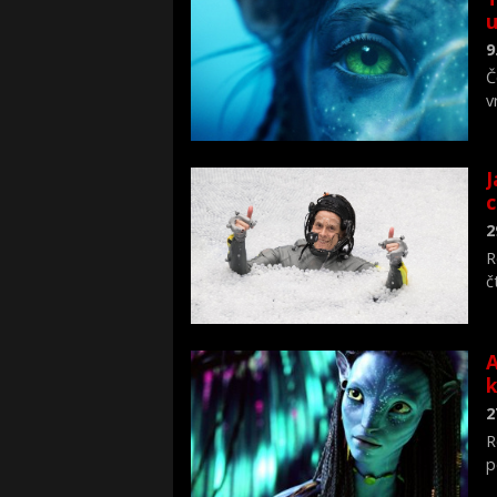
u
9
Č
v
J
c
2
R
č
A
k
2
R
p