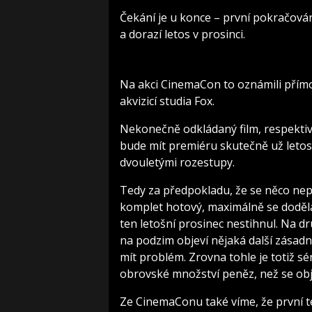
Čekání je u konce – první pokračová
a dorazí letos v prosinci.
Na akci CinemaCon to oznámili přímo
akvizicí studia Fox.
Nekonečně odkládaný film, respektive c
bude mít premiéru skutečně už letos 
dvouletými rozestupy.
Tedy za předpokladu, že se něco nep
komplet hotový, maximálně se doděláv
ten letošní prosinec nestihnul. Na dr
na podzim objeví nějaká další zásadn
mít problém. Zrovna tohle je totiž sé
obrovské množství peněz, než se obj
Ze CinemaConu také víme, že první t