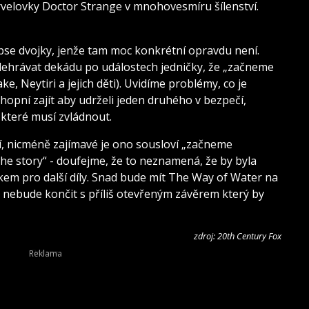
elovky Doctor Strange v mnohovesmíru šílenství.
opse dvojky, jenže tam moc konkrétní opravdu není.
odehrávat dekádu po událostech jedničky, že „začneme
ke, Neytiri a jejich děti). Uvidíme problémy, co je
hopní zajít aby udrželi jeden druhého v bezpečí,
 které musí zvládnout.
, nicméně zajímavé je ono sousloví „začneme
l the story“ - doufejme, že to neznamená, že by byla
em pro další díly. Snad bude mít The Way of Water na
a nebude končit s příliš otevřeným závěrem který by
zdroj: 20th Century Fox