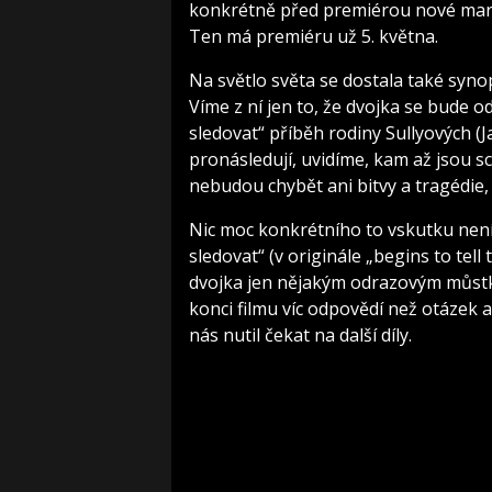
konkrétně před premiérou nové marv
Ten má premiéru už 5. května.
Na světlo světa se dostala také syn
Víme z ní jen to, že dvojka se bude 
sledovat“ příběh rodiny Sullyových (Ja
pronásledují, uvidíme, kam až jsou sc
nebudou chybět ani bitvy a tragédie,
Nic moc konkrétního to vskutku není
sledovat“ (v originále „begins to tel
dvojka jen nějakým odrazovým můstk
konci filmu víc odpovědí než otázek 
nás nutil čekat na další díly.