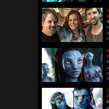
S
p
3
P
J
p
A
p
1
A
p
d
C
8
A