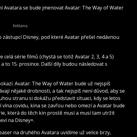
ní Avatara se bude jmenovat Avatar: The Way of Water
 zástupci Disney, pod které Avatar přešel nedávnou
elá série filmů (chystá se totiž Avatar 2, 3, 4 a 5)
a to 15. prosince. Další díly budou následovat s
okazí. Avatar: The Way of Water bude už nejspíš
ají nějaké drobnosti, a tak nejspíš není důvod, aby se
uhou stranu si dokážu představit situaci, kdy se letos
í vlna covidu, kina se zavřou nebo omezí a Avatar bude
rie, která do těch kin prostě musí a musí tam utržit
eví na Disney+.
easer na druhého Avatara uvidíme už velice brzy,