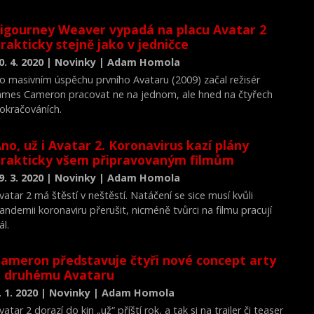
igourney Weaver vypadá na placu Avatar 2
rakticky stejně jako v jedničce
0. 4. 2020 | Novinky | Adam Homola
o masivním úspěchu prvního Avataru (2009) začal režisér
ames Cameron pracovat ne na jednom, ale hned na čtyřech
okračováních.
no, už i Avatar 2. Koronavirus kazí plány
rakticky všem připravovaným filmům
9. 3. 2020 | Novinky | Adam Homola
vatar 2 má štěstí v neštěstí. Natáčení se sice musí kvůli
andemii koronaviru přerušit, nicméně tvůrci na filmu pracují
ál.
ameron představuje čtyři nové concept arty
k druhému Avataru
. 1. 2020 | Novinky | Adam Homola
vatar 2 dorazí do kin „už“ příští rok, a tak si na trailer či teaser