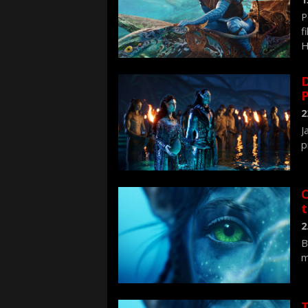
P
f
H
D
2
J
p
C
t
2
B
m
T