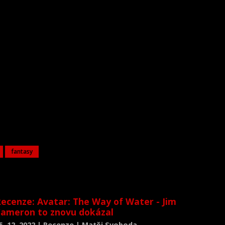
fantasy
ecenze: Avatar: The Way of Water - Jim
ameron to znovu dokázal
5. 12. 2022 | Recenze | Matěj Svoboda