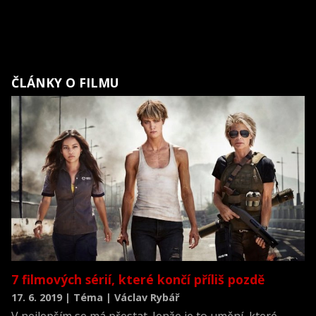
ČLÁNKY O FILMU
7 filmových sérií, které končí příliš pozdě
17. 6. 2019 | Téma | Václav Rybář
V nejlepším se má přestat. Jenže je to umění, které