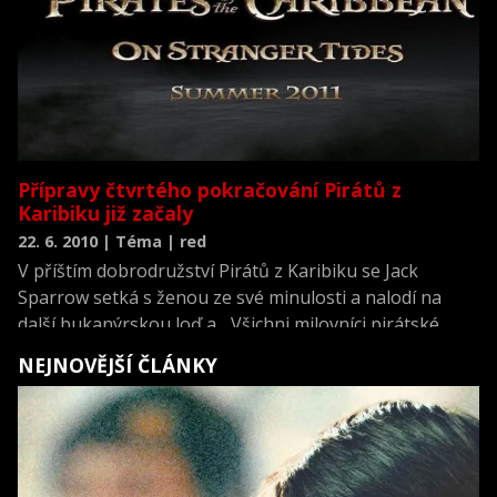
Přípravy čtvrtého pokračování Pirátů z
Karibiku již začaly
22. 6. 2010 | Téma | red
V příštím dobrodružství Pirátů z Karibiku se Jack
Sparrow setká s ženou ze své minulosti a nalodí na
další bukanýrskou loď a... Všichni milovníci pirátské
série s neodolatelným Johnnym Deppem v roli
NEJNOVĚJŠÍ ČLÁNKY
neohroženého pirátského kapitána se mohou radovat,
protože přípravy čtvrtého pokračování už začaly.