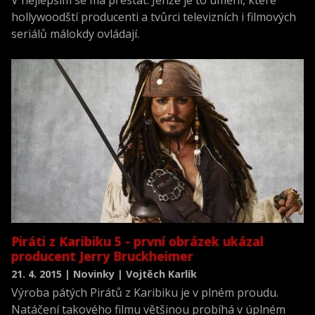
hollywoodští producenti a tvůrci televizních i filmových
seriálů málokdy ovládají.
Piráti z Karibiku 5 - první obrázek ukázal
producent Jerry Bruckheimer
21. 4. 2015 | Novinky | Vojtěch Karlík
Výroba pátých Pirátů z Karibiku je v plném proudu.
Natáčení takového filmu většinou probíhá v úplném