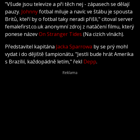
"Všude jsou televize a při těch nej - zápasech se dělají
pauzy.
Johnny
fotbal miluje a navíc ve štábu je spousta
Britů, kteří by o fotbal taky neradi přišli," citoval server
femalefirst.co.uk anonymní zdroj z natáčení filmu, který
ponese název
On Stranger Tides
(Na cizích vlnách).
Představitel kapitána
Jacka Sparrowa
by se prý mohl
vydat i do dějiště šampionátu. "Jestli bude hrát Amerika
s Brazílií, každopádně letím," řekl
Depp
.