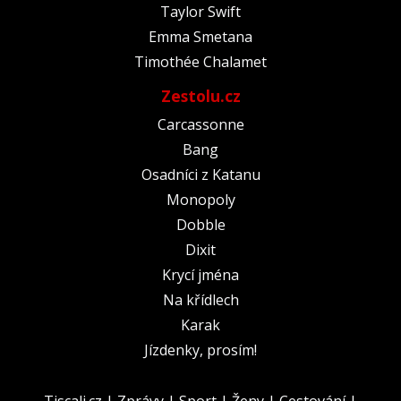
Taylor Swift
Emma Smetana
Timothée Chalamet
Zestolu.cz
Carcassonne
Bang
Osadníci z Katanu
Monopoly
Dobble
Dixit
Krycí jména
Na křídlech
Karak
Jízdenky, prosím!
Tiscali.cz
|
Zprávy
|
Sport
|
Ženy
|
Cestování
|