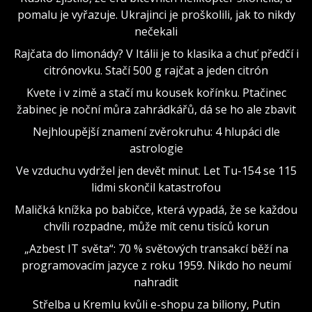
pomalu je vyřazuje. Ukrajinci je proškolili, jak to nikdy
nečekali
Rajčata do limonády? V Itálii je to klasika a chuť předčí i
citrónovku. Stačí 500 g rajčat a jeden citrón
Kvete i v zimě a stačí mu kousek kořínku. Ptačinec
žabinec je noční můra zahrádkářů, dá se ho ale zbavit
Nejhloupější znamení zvěrokruhu: 4 hlupáci dle
astrologie
Ve vzduchu vydržel jen devět minut. Let Tu-154 se 115
lidmi skončil katastrofou
Maličká knížka po babičce, která vypadá, že se každou
chvíli rozpadne, může mít cenu tisíců korun
„Azbest IT světa“: 70 % světových transakcí běží na
programovacím jazyce z roku 1959. Nikdo ho neumí
nahradit
Střelba u Kremlu kvůli e-shopu za biliony, Putin