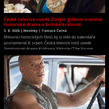
Česká televize uvede Zlatým glóbem oceněné
historické drama o britské královně
5. 8. 2026 | Novinky | Tamara Černá
Milovníci historických filmů by si měli do kalendáře
poznamenat 8. srpen. Česká televize totiž uvede
životopisné drama Královna Viktorie (The Young
Victoria) z roku 2009.