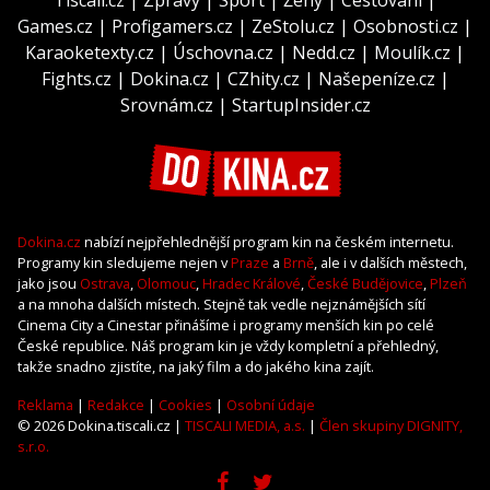
Games.cz
|
Profigamers.cz
|
ZeStolu.cz
|
Osobnosti.cz
|
Karaoketexty.cz
|
Úschovna.cz
|
Nedd.cz
|
Moulík.cz
|
Fights.cz
|
Dokina.cz
|
CZhity.cz
|
Našepeníze.cz
|
Srovnám.cz
|
StartupInsider.cz
Dokina.cz
nabízí nejpřehlednější program kin na českém internetu.
Programy kin sledujeme nejen v
Praze
a
Brně
, ale i v dalších městech,
jako jsou
Ostrava
,
Olomouc
,
Hradec Králové
,
České Budějovice
,
Plzeň
a na mnoha dalších místech. Stejně tak vedle nejznámějších sítí
Cinema City a Cinestar přinášíme i programy menších kin po celé
České republice. Náš program kin je vždy kompletní a přehledný,
takže snadno zjistíte, na jaký film a do jakého kina zajít.
Reklama
|
Redakce
|
Cookies
|
Osobní údaje
© 2026 Dokina.tiscali.cz |
TISCALI MEDIA, a.s.
|
Člen skupiny DIGNITY,
s.r.o.