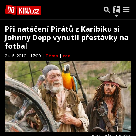
Při natáčení Pirátů z Karibiku si
Johnny Depp vynutil přestávky na
fotbal
24. 6. 2010 - 17:00 |
Téma
|
red
zdroj: tisková zpráva