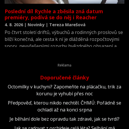
Poslední díl Rychle a zběsila zná datum
premiéry, podívá se do něj i Reacher
4. 8. 2026 | Novinky | Tereza Marešová
Po čtvrt století driftů, výbuchů a rodinných proslovů se
blíží konečná, ale cesta k ní je dlážděná rozpočtovými
spory, nevyřešenými rozvrhy hvězdného obsazení a
scénářem, který prý dojímá i ostříleného akčního
hrdinu k slzám.
Doporučené články
Octomilky v kuchyni? Zapomeňte na plácačku, trik za
korunu je vyhubí přes noc
Předpověď, kterou nikdo nechtěl. ČHMÚ: Pořádně se
ochladí až na konci srpna
Je běhání dole bez opravdu tak zdravé, jak se tvrdí?
Jak se radovat z orchideje celá léta? Selhání má