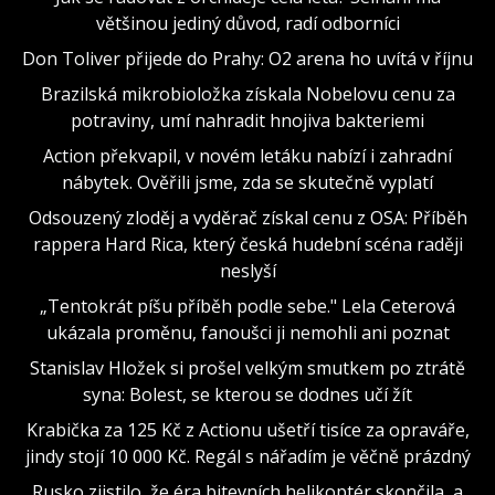
většinou jediný důvod, radí odborníci
Don Toliver přijede do Prahy: O2 arena ho uvítá v říjnu
Brazilská mikrobioložka získala Nobelovu cenu za
potraviny, umí nahradit hnojiva bakteriemi
Action překvapil, v novém letáku nabízí i zahradní
nábytek. Ověřili jsme, zda se skutečně vyplatí
Odsouzený zloděj a vyděrač získal cenu z OSA: Příběh
rappera Hard Rica, který česká hudební scéna raději
neslyší
„Tentokrát píšu příběh podle sebe." Lela Ceterová
ukázala proměnu, fanoušci ji nemohli ani poznat
Stanislav Hložek si prošel velkým smutkem po ztrátě
syna: Bolest, se kterou se dodnes učí žít
Krabička za 125 Kč z Actionu ušetří tisíce za opraváře,
jindy stojí 10 000 Kč. Regál s nářadím je věčně prázdný
Rusko zjistilo, že éra bitevních helikoptér skončila, a