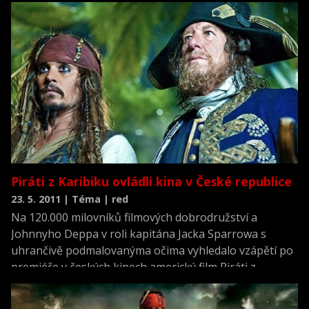
už na čtvrt milionu diváků, kteří v pokladnách nechali
přes 37 milionů korun.
Piráti z Karibiku ovládli kina v České republice
23. 5. 2011 | Téma | red
Na 120.000 milovníků filmových dobrodružství a
Johnnyho Deppa v roli kapitána Jacka Sparrowa s
uhrančivě podmalovanýma očima vyhledalo vzápětí po
premiéře v českých kinech americký film Piráti z
Karibiku: Na vlnách podivna. ČTK to řekl ředitel
distribuční společnosti Falcon Jan Bradáč.