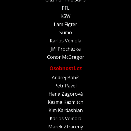
PFL
KSW
I am Figter
Sumó
Karlos Vémola
Jiří Procházka
Conor McGregor
Osobnosti.cz
Andrej Babiš
Petr Pavel
Hana Zagorová
Kazma Kazmitch
Kim Kardashian
Karlos Vémola
Marek Ztracený