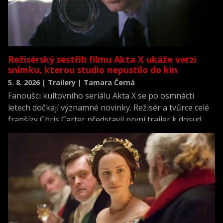
Režisérský sestřih filmu Akta X ukáže verzi
snímku, kterou studio nepustilo do kin
5. 8. 2026 | Trailery | Tamara Černá
Fanoušci kultovního seriálu Akta X se po osmnácti
letech dočkají významné novinky. Režisér a tvůrce celé
franšízy Chris Carter představil první trailer k dosud
neviděné režisérské verzi filmu Akta X: Chci uvěřit.