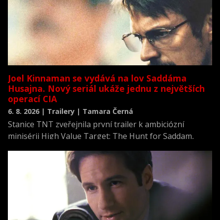
Joel Kinnaman se vydává na lov Saddáma
Husajna. Nový seriál ukáže jednu z největších
operací CIA
6. 8. 2026 | Trailery | Tamara Černá
Stanice TNT zveřejnila první trailer k ambiciózní
minisérii High Value Target: The Hunt for Saddam,
která se vrací k jednomu z nejvýznamnějších okamžiků
novodobých dějin.