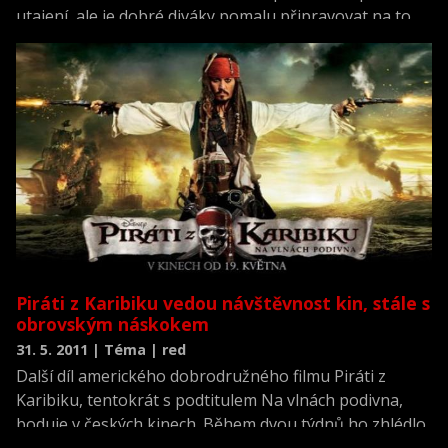
utajení, ale je dobré diváky pomalu připravovat na to,
že jednoho dne budou muset zaplatit vstupné a
producentům jejich investici splatit. Jerry Bruckheimer
ukázal první fotku kapitána Jacka Sparrowa, kterého
tak parádně hraje Johnny Depp.
Piráti z Karibiku vedou návštěvnost kin, stále s
obrovským náskokem
31. 5. 2011 | Téma | red
Další díl amerického dobrodružného filmu Piráti z
Karibiku, tentokrát s podtitulem Na vlnách podivna,
boduje v českých kinech. Během dvou týdnů ho zhlédlo