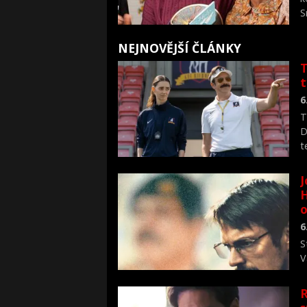
S
a
m
NEJNOVĚJŠÍ ČLÁNKY
s
T
6
T
D
t
J
H
o
6
S
V
n
R