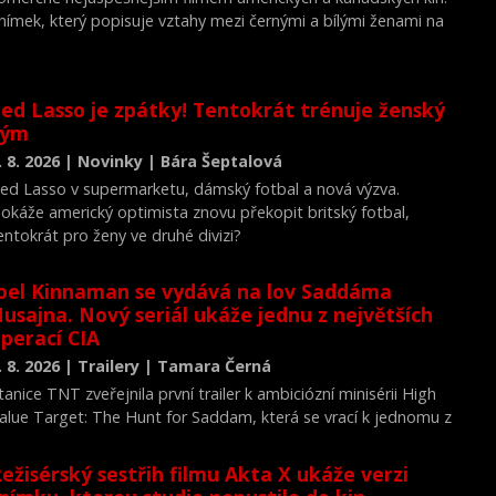
nímek, který popisuje vztahy mezi černými a bílými ženami na
merickém jihu v 60. letech dvacátého století, vydělal 20,5
ilionu dolarů (asi 350 milionů korun). Uvedla to distributorská
polečnost Walt Disney.
ed Lasso je zpátky! Tentokrát trénuje ženský
tým
. 8. 2026 | Novinky | Bára Šeptalová
ed Lasso v supermarketu, dámský fotbal a nová výzva.
okáže americký optimista znovu překopit britský fotbal,
entokrát pro ženy ve druhé divizi?
oel Kinnaman se vydává na lov Saddáma
usajna. Nový seriál ukáže jednu z největších
perací CIA
. 8. 2026 | Trailery | Tamara Černá
tanice TNT zveřejnila první trailer k ambiciózní minisérii High
alue Target: The Hunt for Saddam, která se vrací k jednomu z
ejvýznamnějších okamžiků novodobých dějin.
ežisérský sestřih filmu Akta X ukáže verzi