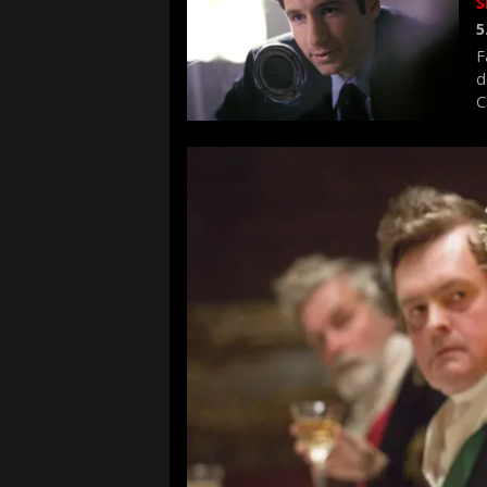
s
5
F
d
C
f