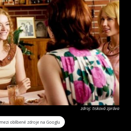
zdroj: tisková zpráva
 mezi oblíbené zdroje na Googlu