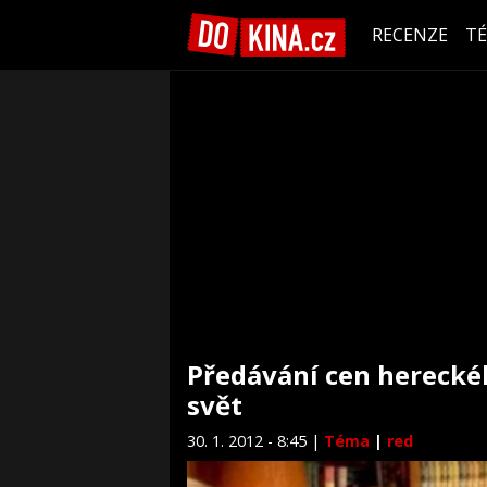
RECENZE
T
Předávání cen herecké
svět
30. 1. 2012 - 8:45 |
Téma
|
red