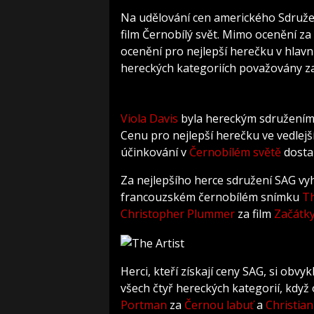
Na udělování cen amerického Sdružení
film Černobílý svět. Mimo ocenění za
ocenění pro nejlepší herečku v hlavní 
hereckých kategoriích považovány za
Viola Davis
byla hereckým sdružením o
Cenu pro nejlepší herečku ve vedlejší
účinkování v
Černobílém světě
dostal
Za nejlepšího herce sdružení SAG vy
francouzském černobílém snímku
Th
Christopher Plummer
za film
Začátk
Herci, kteří získají ceny SAG, si obvy
všech čtyř hereckých kategorií, když
Portman
za
Černou labuť
a
Christian