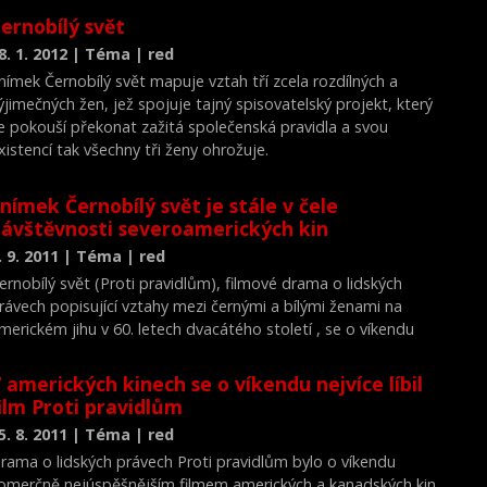
ernobílý svět
8. 1. 2012 | Téma | red
nímek Černobílý svět mapuje vztah tří zcela rozdílných a
ýjimečných žen, jež spojuje tajný spisovatelský projekt, který
e pokouší překonat zažitá společenská pravidla a svou
xistencí tak všechny tři ženy ohrožuje.
nímek Černobílý svět je stále v čele
ávštěvnosti severoamerických kin
. 9. 2011 | Téma | red
ernobílý svět (Proti pravidlům), filmové drama o lidských
rávech popisující vztahy mezi černými a bílými ženami na
merickém jihu v 60. letech dvacátého století , se o víkendu
drželo v čele žebříčku návštěvnosti severoamerických kin.
nímek již utržil 14,2 milionu dolarů (245 milionů korun) a
 amerických kinech se o víkendu nejvíce líbil
orazil všechny tři víkendové novinky.
ilm Proti pravidlům
5. 8. 2011 | Téma | red
rama o lidských právech Proti pravidlům bylo o víkendu
omerčně nejúspěšnějším filmem amerických a kanadských kin.