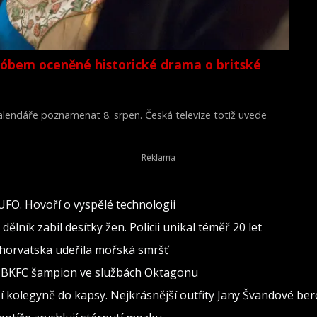
lóbem oceněné historické drama o britské
 kalendáře poznamenat 8. srpen. Česká televize totiž uvede
Young Victoria) z roku 2009.
 UFO. Hovoří o vyspělé technologii
lník zabil desítky žen. Policii unikal téměř 20 let
 Chorvatska udeřila mořská smršť
al BKFC šampion ve službách Oktagonu
 kolegyně do kapsy. Nejkrásnější outfity Jany Švandové be