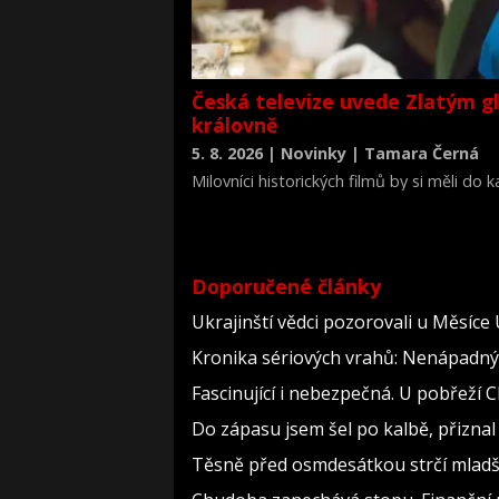
Česká televize uvede Zlatým g
královně
5. 8. 2026 | Novinky | Tamara Černá
Milovníci historických filmů by si měli do
životopisné drama Královna Viktorie (The 
Doporučené články
Ukrajinští vědci pozorovali u Měsíce
Kronika sériových vrahů: Nenápadný dě
Fascinující i nebezpečná. U pobřeží
Do zápasu jsem šel po kalbě, přizn
Těsně před osmdesátkou strčí mladší