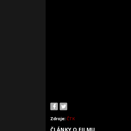
Zdroje:
ČTK
ČLÁNKY O FILMU