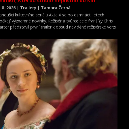
nímku, kterou studio nepustilo do kin
. 8. 2026 | Trailery | Tamara Černá
anoušci kultovního seriálu Akta X se po osmnácti letech
očkají významné novinky. Režisér a tvůrce celé franšízy Chris
arter představil první trailer k dosud neviděné režisérské verzi
ilmu Akta X: Chci uvěřit.