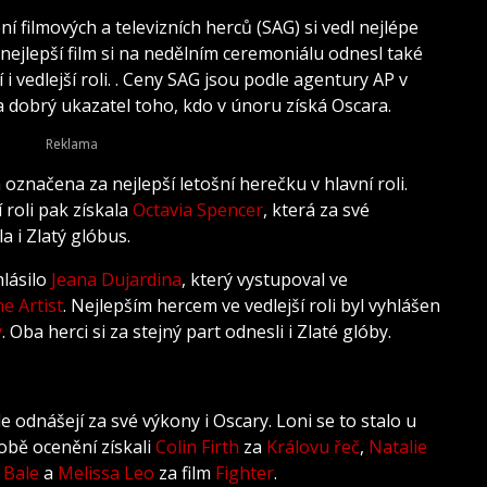
 filmových a televizních herců (SAG) si vedl nejlépe
 nejlepší film si na nedělním ceremoniálu odnesl také
i vedlejší roli. . Ceny SAG jsou podle agentury AP v
 dobrý ukazatel toho, kdo v únoru získá Oscara.
značena za nejlepší letošní herečku v hlavní roli.
 roli pak získala
Octavia Spencer
, která za své
a i Zlatý glóbus.
hlásilo
Jeana Dujardina
, který vystupoval ve
e Artist
. Nejlepším hercem ve vedlejší roli byl vyhlášen
y
. Oba herci si za stejný part odnesli i Zlaté glóby.
kle odnášejí za své výkony i Oscary. Loni se to stalo u
 obě ocenění získali
Colin Firth
za
Královu řeč
,
Natalie
 Bale
a
Melissa Leo
za film
Fighter
.