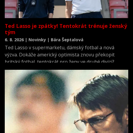
Ted Lasso je zpátky! Tentokrát trénuje ženský
tým
6. 8. 2026 | Novinky | Bára Šeptalová
Ted Lasso v supermarketu, dámský fotbal a nová
výzva. Dokáže americký optimista znovu překopit
britský fotbal, tentokrát pro ženy ve druhé divizi?