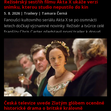
Režisérský sestřih filmu Akta X ukáže verzi
snímku, kterou studio nepustilo do kin
5. 8. 2026 | Trailery | Tamara Černá
Fanoušci kultovního seriálu Akta X se po osmnácti
letech dočkají významné novinky. Režisér a tvůrce celé
franšízy Chris Carter představil první trailer k dosud
neviděné režisérské verzi filmu Akta X: Chci uvěřit.
Česká televize uvede Zlatým glóbem oceněné
historické drama o britské královně