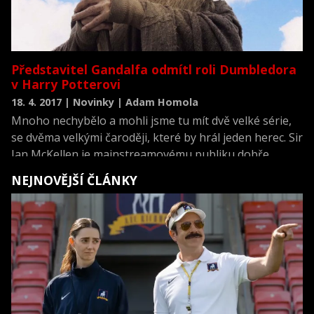
Představitel Gandalfa odmítl roli Dumbledora
v Harry Potterovi
18. 4. 2017 | Novinky | Adam Homola
Mnoho nechybělo a mohli jsme tu mít dvě velké série,
se dvěma velkými čaroději, které by hrál jeden herec. Sir
Ian McKellen je mainstreamovému publiku dobře
známý jako kouzelník Gandalf z Pána Prstenů a Hobita,
NEJNOVĚJŠÍ ČLÁNKY
nebo jako Magneto ze série X-Men. Jenže skoro jsme
tu měla Sira Iana McKellena i jako Dumbledora z Harry
Pottera.