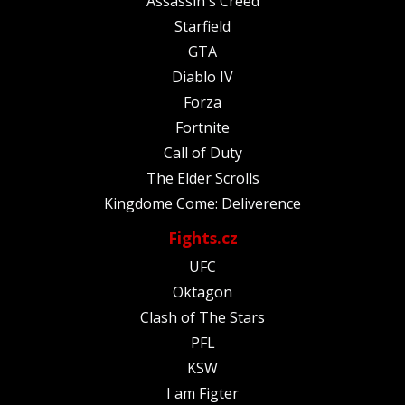
Assassin's Creed
Starfield
GTA
Diablo IV
Forza
Fortnite
Call of Duty
The Elder Scrolls
Kingdome Come: Deliverence
Fights.cz
UFC
Oktagon
Clash of The Stars
PFL
KSW
I am Figter