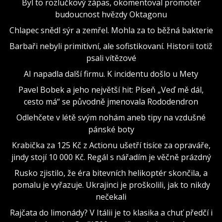
Byl to rozlučkový zápas, okomentoval promotér
budoucnost hvězdy Oktagonu
Chlapec snědl sýr a zemřel. Mohla za to běžná bakterie
Barbaři nebyli primitivní, ale sofistikovaní. Historii totiž
psali vítězové
AI napadla další firmu. K incidentu došlo u Mety
Pavel Bobek a jeho největší hit: Píseň „Veď mě dál,
cesto má“ se původně jmenovala Rododendron
Odlehčete v létě svým nohám aneb tipy na vzdušné
pánské boty
Krabička za 125 Kč z Actionu ušetří tisíce za opraváře,
jindy stojí 10 000 Kč. Regál s nářadím je věčně prázdný
Rusko zjistilo, že éra bitevních helikoptér skončila, a
pomalu je vyřazuje. Ukrajinci je proškolili, jak to nikdy
nečekali
Rajčata do limonády? V Itálii je to klasika a chuť předčí i