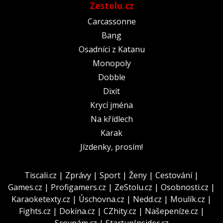
Zestolu.cz
Carcassonne
Bang
Osadníci z Katanu
Monopoly
Dobble
Dixit
Krycí jména
Na křídlech
Karak
Jízdenky, prosím!
Tiscali.cz
|
Zprávy
|
Sport
|
Ženy
|
Cestování
|
Games.cz
|
Profigamers.cz
|
ZeStolu.cz
|
Osobnosti.cz
|
Karaoketexty.cz
|
Úschovna.cz
|
Nedd.cz
|
Moulík.cz
|
Fights.cz
|
Dokina.cz
|
CZhity.cz
|
Našepeníze.cz
|
Srovnám.cz
|
StartupInsider.cz