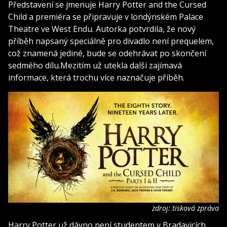
Představení se jmenuje Harry Potter and the Cursed
Child a premiéra se připravuje v londýnském Palace
Theatre ve West Endu. Autorka potvrdila, že nový
příběh napsaný speciálně pro divadlo není prequelem,
což znamená jediné, bude se odehrávat po skončení
sedmého dílu.Mezitím už utekla další zajímavá
informace, která trochu více naznačuje příběh.
zdroj: tisková zpráva
Harry Potter už dávno není studentem v Bradavicích.