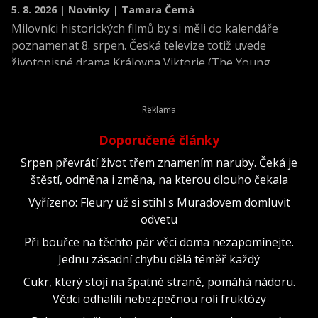
5. 8. 2026 | Novinky | Tamara Černá
Milovníci historických filmů by si měli do kalendáře
poznamenat 8. srpen. Česká televize totiž uvede
životopisné drama Královna Viktorie (The Young
Victoria) z roku 2009.
Doporučené články
Srpen převrátí život třem znamením naruby. Čeká je
štěstí, odměna i změna, na kterou dlouho čekala
Vyřízeno: Fleury už si stihl s Muradovem domluvit
odvetu
Při bouřce na těchto pár věcí doma nezapomínejte.
Jednu zásadní chybu dělá téměř každý
Cukr, který stojí na špatné straně, pomáhá nádoru.
Vědci odhalili nebezpečnou roli fruktózy