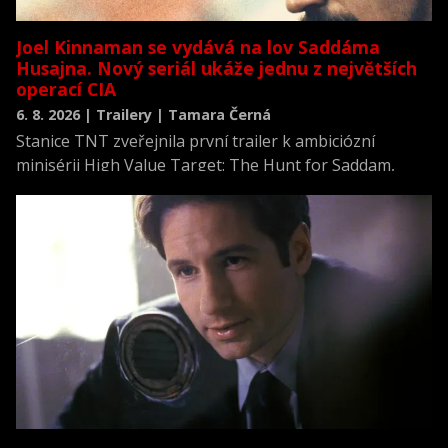
Joel Kinnaman se vydává na lov Saddáma
Husajna. Nový seriál ukáže jednu z největších
operací CIA
6. 8. 2026 | Trailery | Tamara Černá
Stanice TNT zveřejnila první trailer k ambiciózní
minisérii High Value Target: The Hunt for Saddam,
která se vrací k jednomu z nejvýznamnějších okamžiků
novodobých dějin.