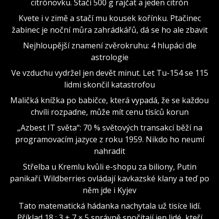
citrónovku. Stačí 500 g rajčat a jeden citrón
Kvete i v zimě a stačí mu kousek kořínku. Ptačinec
žabinec je noční můra zahrádkářů, dá se ho ale zbavit
Nejhloupější znamení zvěrokruhu: 4 hlupáci dle
astrologie
Ve vzduchu vydržel jen devět minut. Let Tu-154 se 115
lidmi skončil katastrofou
Maličká knížka po babičce, která vypadá, že se každou
chvíli rozpadne, může mít cenu tisíců korun
„Azbest IT světa“: 70 % světových transakcí běží na
programovacím jazyce z roku 1959. Nikdo ho neumí
nahradit
Střelba u Kremlu kvůli e-shopu za biliony, Putin
panikaří. Wildberries ovládají kavkazské klany a teď po
něm jde i Kyjev
Tato matematická hádanka nachytala už tisíce lidí.
Příklad 18 : 3 + 7 × 5 správně spočítají jen lidé, kteří