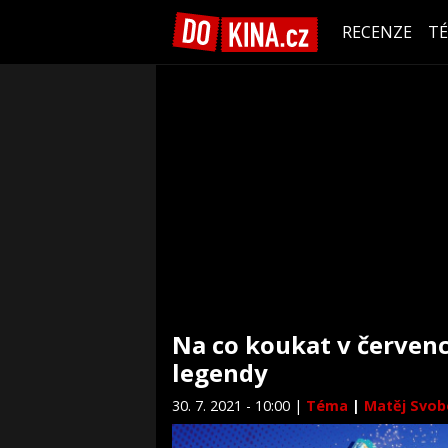
RECENZE
T
Na co koukat v červenci
legendy
30. 7. 2021 - 10:00 |
Téma
|
Matěj Svo