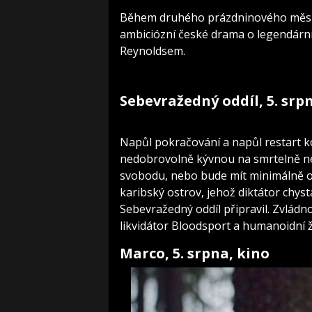
Během druhého prázdninového měsíc
ambiciózní české drama o legendárn
Reynoldsem.
Sebevražedný oddíl, 5. srp
Napůl pokračování a napůl restart k
nedobrovolně kývnou na smrtelně neb
svobodu, nebo bude mít minimálně o d
karibský ostrov, jehož diktátor chyst
Sebevražedný oddíl připravil. Zvládn
likvidátor Bloodsport a humanoidní 
Marco, 5. srpna, kino