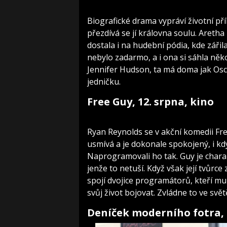
Biografické drama vypráví životní př
přezdívá se jí královna soulu. Aretha
dostala i na hudební pódia, kde záři
nebylo zadarmo, a i ona si sáhla něko
Jennifer Hudson, ta má doma jak Osc
jedničku.
Free Guy, 12. srpna, kino
Ryan Reynolds se v akční komedii Fre
usmívá a je dokonale spokojený, i kd
Naprogramovali ho tak. Guy je chara
jenže to netuší. Když však její tvůrc
spojí dvojice programátorů, kteří mu
svůj život bojovat. Zvládne to ve svě
Deníček moderního fotra, 