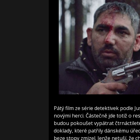
Pátý film ze série detektivek podle Ju
novými herci. Částečně jde totiž o r
budou pokoušet vypátrat čtrnáctilet
doklady, které patřily dánskému úřed
beze stopy zmizel. Jenže netuší, že c