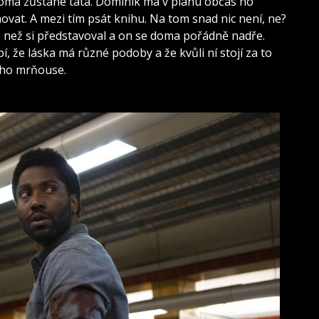
doma zůstane táta. Dominik má v plánu občas ho
ovat. A mezi tím psát knihu. Na tom snad nic není, ne?
á, než si představoval a on se doma pořádně nadře.
 že láska má různé podoby a že kvůli ní stojí za to
cího mrňouse.