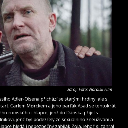
zdroj: Foto: Nordisk Film
ssiho Adler-Olsena přichází se starými hrdiny, ale s
estart. Carlem Mørckem a jeho parťák Asad se tentokrát
ého romského chlapce, jenž do Dánska přijel s
níkovi, jenž byl podezřelý ze sexuálního zneužívání a
hlapce hledá i nebezpečný zabiják Zola, jehož si zahrál