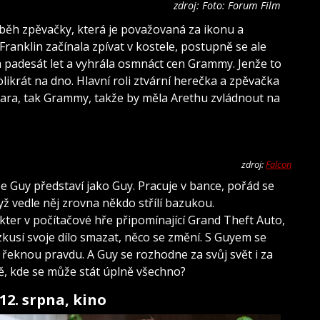
zdroj: Foto: Forum Film
íběh zpěvačky, která je považovaná za ikonu a
 Franklin začínala zpívat v kostele, postupně se ale
la padesát let a vyhrála osmnáct cen Grammy. Jenže to
likrát na dno. Hlavní roli ztvární herečka a zpěvačka
ara, tak Grammy, takže by měla Arethu zvládnout na
zdroj:
Falcon
e Guy představí jako Guy. Pracuje v bance, pořád se
yž vedle něj zrovna někdo střílí bazukou.
kter v počítačové hře připomínající Grand Theft Auto,
e zkusí svoje dílo smazat, něco se změní. S Guyem se
 řeknou pravdu. A Guy se rozhodne za svůj svět i za
tě, kde se může stát úplně všechno?
12. srpna, kino