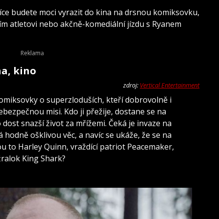
e budete moci vyrazit do kina na drsnou komiksovku,
ím atletovi nebo akčně-komediální jízdu s Ryanem
na, kino
zdroj:
Vertical Entertainment
omiksovky o superzloduších, kteří dobrovolně i
ezpečnou misi. Kdo ji přežije, dostane se na
ost snazší život za mřížemi. Čeká je invaze na
á hodně ošklivou věc, a navíc se ukáže, že se na
ou to Harley Quinn, vraždící patriot Peacemaker,
žralok King Shark?