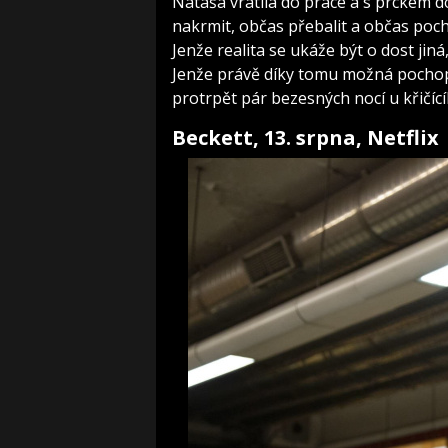
Nataša vrátila do práce a s prckem 
nakrmit, občas přebalit a občas poch
Jenže realita se ukáže být o dost jin
Jenže právě díky tomu možná pochopí,
protrpět pár bezesných nocí u křičí
Beckett, 13. srpna, Netflix