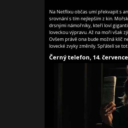
Na Netflixu občas umí překvapit s an
srovnání s tím nejlepším z kin. Moř
drsnými námořníky, kteří loví gigant
loveckou výpravu. Až na moři však zj
Ovšem právě ona bude možná klíč neje
lovecké zvyky změnily. Spřátelí se to
Černý telefon, 14. července