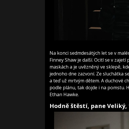
Na konci sedmdesátých let se v malém 
Finney Shaw je další. Ocitl se v zajet
maskách a je uvězněný ve sklepě, kd
jednoho dne zazvoní. Ze sluchátka s
a teď už mrtvým dětem. A duchové ch
podle plánu, tak dojde i na pomstu. H
Ethan Hawke.
Hodně štěstí, pane Veliký, 