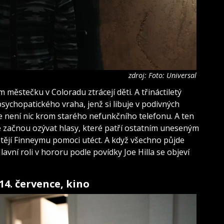
zdroj: Foto: Universal
městečku v Coloradu ztrácejí děti. A třináctiletý
í psychopatického vraha, jenž si libuje v podivných
e není nic krom starého nefunkčního telefonu. A ten
e začnou ozývat hlasy, které patří ostatním uneseným
tějí Finneymu pomoci utéct. A když všechno půjde
lavní roli v hororu podle povídky Joe Hilla se objeví
14. července, kino