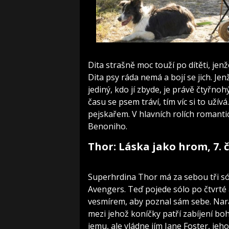
Dita strašně moc touží po dítěti, jenže 
Dita psy ráda nemá a bojí se jich. Je
jediný, kdo jí zbyde, je právě čtyřnoh
času se psem tráví, tím víc si to už
pejskařem. V hlavních rolích romant
Benoniho.
Thor: Láska jako hrom, 7. 
Superhrdina Thor má za sebou tři só
Avengers. Teď pojede sólo po čtvrté
vesmírem, aby poznal sám sebe. Nar
mezi jehož koníčky patří zabíjení bo
jemu, ale vládne jím Jane Foster, jeho