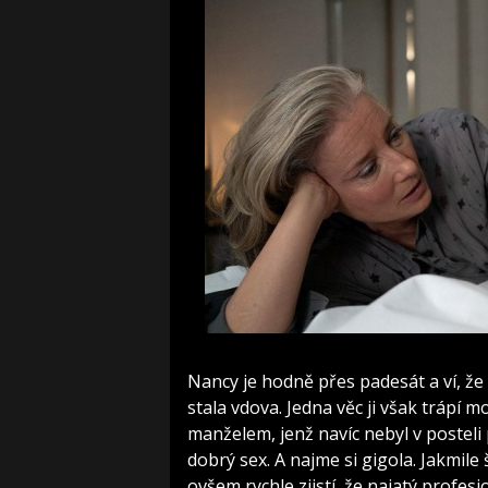
Nancy je hodně přes padesát a ví, že 
stala vdova. Jedna věc ji však trápí 
manželem, jenž navíc nebyl v posteli
dobrý sex. A najme si gigola. Jakmil
ovšem rychle zjistí, že najatý profesi