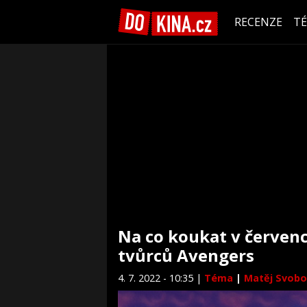
RECENZE
T
Na co koukat v červenc
tvůrců Avengers
4. 7. 2022 - 10:35 |
Téma
|
Matěj Svob