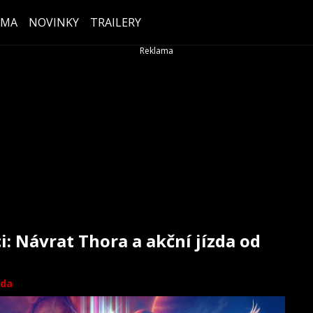
ÉMA
NOVINKY
TRAILERY
i: Návrat Thora a akční jízda od
oda