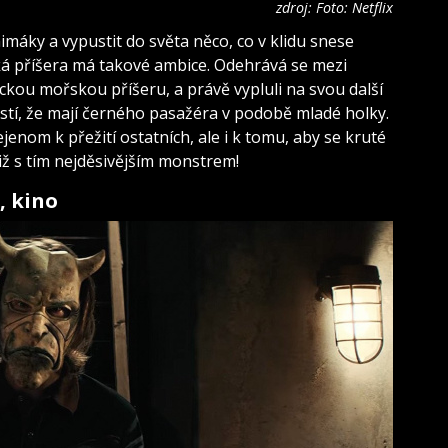
zdroj: Foto: Netflix
imáky a vypustit do světa něco, co v klidu snese
ská příšera má takové ambice. Odehrává se mezi
ickou mořskou příšeru, a právě vypluli na svou další
istí, že mají černého pasažéra v podobě mladé holky.
nom k přežití ostatních, ale i k tomu, aby se kruté
tiž s tím nejděsivějším monstrem!
, kino