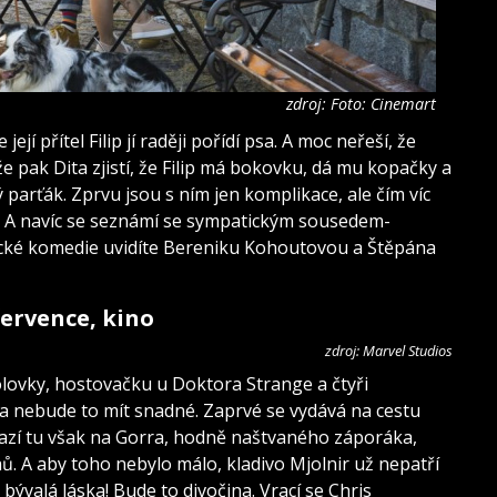
zdroj: Foto: Cinemart
její přítel Filip jí raději pořídí psa. A moc neřeší, že
nže pak Dita zjistí, že Filip má bokovku, dá mu kopačky a
ý parťák. Zprvu jsou s ním jen komplikace, ale čím víc
ívá. A navíc se seznámí se sympatickým sousedem-
ické komedie uvidíte Bereniku Kohoutovou a Štěpána
července, kino
zdroj: Marvel Studios
lovky, hostovačku u Doktora Strange a čtyři
 a nebude to mít snadné. Zaprvé se vydává na cestu
azí tu však na Gorra, hodně naštvaného záporáka,
hů. A aby toho nebylo málo, kladivo Mjolnir už nepatří
 bývalá láska! Bude to divočina. Vrací se Chris