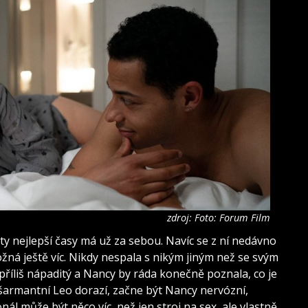
zdroj: Foto: Forum Film
ty nejlepší časy má už za sebou. Navíc se z ní nedávno
možná ještě víc. Nikdy nespala s nikým jiným než se svým
 příliš nápaditý a Nancy by ráda konečně poznala, co je
e šarmantní Leo dorazí, začne být Nancy nervózní,
onál může být něco víc, než jen stroj na sex, ale vlastně