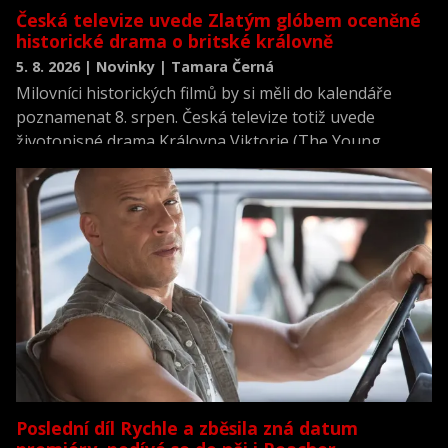
Česká televize uvede Zlatým glóbem oceněné
historické drama o britské královně
5. 8. 2026 | Novinky | Tamara Černá
Milovníci historických filmů by si měli do kalendáře
poznamenat 8. srpen. Česká televize totiž uvede
životopisné drama Královna Viktorie (The Young
Victoria) z roku 2009.
Poslední díl Rychle a zběsila zná datum