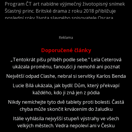
Program ČT art nabídne výjimečný životopisný snímek
Šťastný princ. Britské drama z roku 2018 přibližuje
poslední roky života slavného spisovatele Oscara
Wildea a nabízí jeho neidealizovaný portrét v období,
kdy po věznění čelil chudobě, nemoci i společenskému
odmítnutí. Film napsal, režíroval a zároveň si v něm
zahrál hlavní roli Rupert Everett.
Doporučené články
„Tentokrát píšu příběh podle sebe." Lela Ceterová
ukázala proměnu, fanoušci ji nemohli ani poznat
Největší odpad Clashe, nebral si servítky Karlos Benda
Lucie Bílá ukázala, jak bydlí: Dům, který překvapí
každého, kdo ji zná jen z pódia
Nikdy nemíchejte tyto dvě tablety proti bolesti. Častá
chyba může skončit krvácením do žaludku
Itálie vyhlásila nejvyšší stupeň výstrahy ve všech
velkých městech. Vedra nepoleví ani v Česku