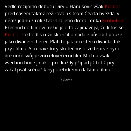
Vedle režijního debutu Díry u Hanušovic však
Krobot
před časem taktéž režíroval i sitcom Čtvrtá hvězda, v
němž jednu z rolí ztvárnila jeho dcera Lenka
Krobotová
.
Přechod do filmové režie je o to zajímavější, že letos se
Krobot
rozhodl s režií skončit a nadále působit pouze
jako divadelní herec. Platí to jak pro sféru divadla, tak
prý i filmu. A to navzdory skutečnosti, že teprve nyní
dokončil svůj první celovečerní film. Možná však
všechno bude jinak – pro každý případ již totiž prý
začal psát scénář k hypotetickému dalšímu filmu…