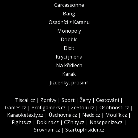
Carcassonne
Bang
Osadníci z Katanu
Monopoly
Dobble
Dixit
Krycí jména
Na křídlech
Karak
Jízdenky, prosím!
Tiscali.cz
|
Zprávy
|
Sport
|
Ženy
|
Cestování
|
Games.cz
|
Profigamers.cz
|
ZeStolu.cz
|
Osobnosti.cz
|
Karaoketexty.cz
|
Úschovna.cz
|
Nedd.cz
|
Moulík.cz
|
Fights.cz
|
Dokina.cz
|
CZhity.cz
|
Našepeníze.cz
|
Srovnám.cz
|
StartupInsider.cz