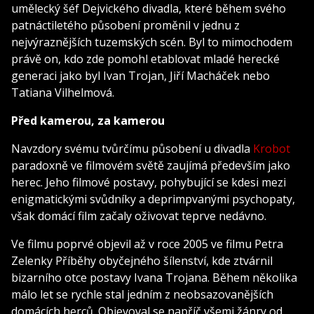
umělecký šéf Dejvického divadla, které během svého
patnáctiletého působení proměnil v jednu z
nejvýraznějších tuzemských scén. Byl to mimochodem
právě on, kdo zde pomohl etablovat mladé herecké
generaci jako byl Ivan Trojan, Jiří Macháček nebo
Tatiana Vilhelmová.
Před kamerou, za kamerou
Navzdory svému tvůrčímu působení u divadla
Krobot
paradoxně ve filmovém světě zaujímá především jako
herec. Jeho filmové postavy, pohybující se kdesi mezi
enigmatickými svůdníky a deprimpvanými psychopaty,
však domácí film začaly oživovat teprve nedávno.
Ve filmu poprvé objevil až v roce 2005 ve filmu Petra
Zelenky Příběhy obyčejného šílenství, kde ztvárnil
bizarního otce postavy Ivana Trojana. Během několika
málo let se rychle stal jedním z neobsazovanějších
domácích herců. Objevoval se napříč všemi žánry od