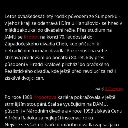
Letos dvaašedesátiletý rodák původem ze Šumperku -
v jehož kraji se odehrává i Díra u Hanušovic - se hned v
mládí zakoukal do divadelní režie. Přes studium na
JAMU se
Krobot
na konci 70. let dostal do
Západočeského divadla Cheb, kde přičuchl k
netradičním formám divadla. Pozornost na sebe
strhává především po počátku 80. let, kdy přes
působení v Hradci Králové přichází do pražského
Realistického divadla, kde ještě před revolucí za režii
získává dvojici cen.
zdroj:
A-Company
Po roce 1989
Krobotova
kariéra pokračovala v ještě
strmějším stoupání. Stal se vyučujícím na DAMU,
působí i v Národním divadle a v roce 1993 získává Cenu
Alfréda Radoka za nejlepší inscenaci roku.
Nejvíce se však do tváře domácího divadla zapsal jako