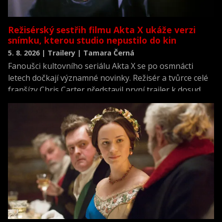
Režisérský sestřih filmu Akta X ukáže verzi
snímku, kterou studio nepustilo do kin
5. 8. 2026 | Trailery | Tamara Černá
Fanoušci kultovního seriálu Akta X se po osmnácti
letech dočkají významné novinky. Režisér a tvůrce celé
franšízy Chris Carter představil první trailer k dosud
neviděné režisérské verzi filmu Akta X: Chci uvěřit.