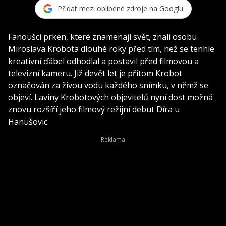
Přidat mezi oblíbené zdroje na Googlu
Fanoušci prken, které znamenají svět, znali osobu
Miroslava Krobota dlouhé roky před tím, než se tenhle
kreativní ďábel odhodlal a postavil před filmovou a
televizní kameru. Již devět let je přitom Krobot
označován za živou vodu každého snímku, v němž se
objeví. Laviny Krobotových objevitelů nyní dost možná
znovu rozšíří jeho filmový režijní debut Díra u
Hanušovic.