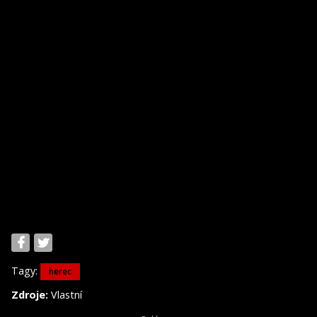
Tagy:
herec
Zdroje:
Vlastní