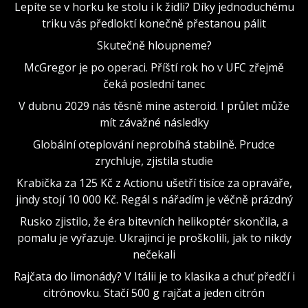
Lepíte se v horku ke stolu i k židli? Díky jednoduchému
triku vás předloktí konečně přestanou pálit
Skutečně hloupneme?
McGregor je po operaci. Příští rok ho v UFC zřejmě
čeká poslední tanec
V dubnu 2029 nás těsně mine asteroid. I průlet může
mít závažné následky
Globální oteplování neprobíhá stabilně. Prudce
zrychluje, zjistila studie
Krabička za 125 Kč z Actionu ušetří tisíce za opraváře,
jindy stojí 10 000 Kč. Regál s nářadím je věčně prázdný
Rusko zjistilo, že éra bitevních helikoptér skončila, a
pomalu je vyřazuje. Ukrajinci je proškolili, jak to nikdy
nečekali
Rajčata do limonády? V Itálii je to klasika a chuť předčí i
citrónovku. Stačí 500 g rajčat a jeden citrón