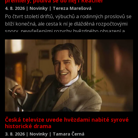
premiéry, podívá se do něj i Reacher
4. 8. 2026 | Novinky | Tereza Marešová
Po čtvrt století driftů, výbuchů a rodinných proslovů se
blíží konečná, ale cesta k ní je dlážděná rozpočtovými
spory, nevyřešenými rozvrhy hvězdného obsazení a
scénářem, který prý dojímá i ostříleného akčního
hrdinu k slzám.
Česká televize uvede hvězdami nabité syrové
historické drama
3. 8. 2026 | Novinky | Tamara Černá