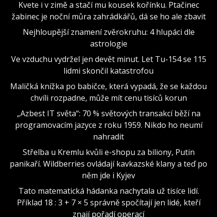
Kvete i v zimě a stačí mu kousek kořínku. Ptačinec
žabinec je noční můra zahrádkářů, dá se ho ale zbavit
Nejhloupější znamení zvěrokruhu: 4 hlupáci dle
astrologie
Ve vzduchu vydržel jen devět minut. Let Tu-154 se 115
lidmi skončil katastrofou
Maličká knížka po babičce, která vypadá, že se každou
chvíli rozpadne, může mít cenu tisíců korun
„Azbest IT světa“: 70 % světových transakcí běží na
programovacím jazyce z roku 1959. Nikdo ho neumí
nahradit
Střelba u Kremlu kvůli e-shopu za biliony, Putin
panikaří. Wildberries ovládají kavkazské klany a teď po
něm jde i Kyjev
Tato matematická hádanka nachytala už tisíce lidí.
Příklad 18 : 3 + 7 × 5 správně spočítají jen lidé, kteří
znají pořadí operací