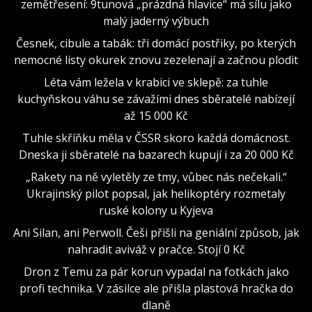
zemětřesení: 9tunová „prázdná hlavice“ má sílu jako
malý jaderný výbuch
Česnek, cibule a tabák: tři domácí postřiky, po kterých
nemocné listy okurek znovu zezelenají a začnou plodit
Léta vám ležela v krabici ve sklepě: za tuhle
kuchyňskou váhu se závažími dnes sběratelé nabízejí
až 15 000 Kč
Tuhle skříňku měla v ČSSR skoro každá domácnost.
Dneska ji sběratelé na bazarech kupují i za 20 000 Kč
„Rakety na ně vyletěly ze tmy, vůbec nás nečekali.“
Ukrajinský pilot popsal, jak helikoptéry rozmetaly
ruské kolony u Kyjeva
Ani Silan, ani Perwoll. Češi přišli na geniální způsob, jak
nahradit aviváž v pračce. Stojí 0 Kč
Dron z Temu za pár korun vypadal na fotkách jako
profi technika. V zásilce ale přišla plastová hračka do
dlaně