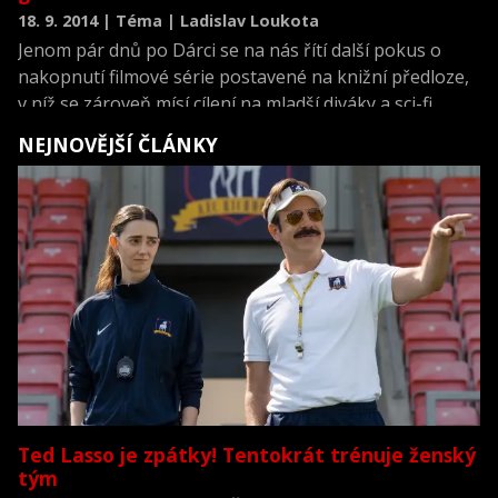
18. 9. 2014 | Téma | Ladislav Loukota
Jenom pár dnů po Dárci se na nás řítí další pokus o
nakopnutí filmové série postavené na knižní předloze,
v níž se zároveň mísí cílení na mladší diváky a sci-fi
prvky. Labyrint: Útěk možná protřelé diváky
NEJNOVĚJŠÍ ČLÁNKY
nepřekvapí, jim však ani není určen. Jak si zatím
deriváty Stmívání vedou, a kdy jim bude konec?
Odpovědi vás možná překvapí.
Ted Lasso je zpátky! Tentokrát trénuje ženský
tým