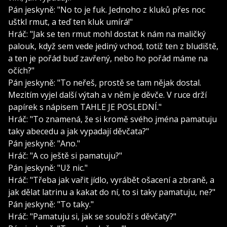
Pán jeskyně: "No to je fuk. Jednoho z kluků přes noc
uštkl rmut, a teď ten kluk umírá!"
Hráč: "Jak se ten rmut mohl dostat k nám na maličký
palouk, když sem vede jediný vchod, totiž ten z bludiště,
a ten je pořád buď zavřený, nebo ho pořád máme na
očích?"
Pán jeskyně: "To neřeš, prostě se tam nějak dostal.
Mezitím vyjel další výtah a v něm je děvče. V ruce drží
papírek s nápisem TAHLE JE POSLEDNÍ."
Hráč: "To znamená, že si kromě svého jména pamatuju
taky abecedu a jak vypadají děvčata?"
Pán jeskyně: "Ano."
Hráč: "A co ještě si pamatuju?"
Pán jeskyně: "Už nic."
Hráč: "Třeba jak vařit jídlo, vyrábět ošacení a zbraně, a
jak dělat latrinu a kakat do ní, to si taky pamatuju, ne?"
Pán jeskyně: "To taky."
Hráč: "Pamatuju si, jak se souloží s děvčaty?"