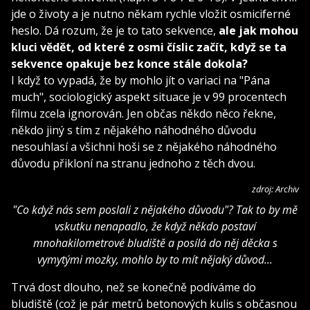
jde o životy a je nutno někam rychle vložit osmiciferné
heslo. Dá rozum, že je to tato sekvence,
ale jak mohou
kluci vědět, od které z osmi číslic začít, když se ta
sekvence opakuje bez konce stále dokola?
I když to vypadá, že by mohlo jít o variaci na "Pána
much", sociologický aspekt situace je v 99 procentech
filmu zcela ignorován. Jen občas někdo něco řekne,
někdo jiný s tím z nějakého náhodného důvodu
nesouhlasí a všichni hoši se z nějakého náhodného
důvodu přikloní na stranu jednoho z těch dvou.
zdroj: Archiv
"Co když nás sem poslali z nějakého důvodu"? Tak to by mě
vskutku nenapadlo, že když někdo postaví
mnohakilometrové bludiště a posílá do něj děcka s
vymytými mozky, mohlo by to mít nějaký důvod...
Trvá dost dlouho, než se konečně podíváme do
bludiště (což je pár metrů betonových kulis s občasnou