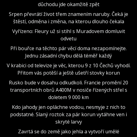
důchodu jde okamžitě zpět
Srpen převrátí život třem znamením naruby. Čeká je
štěstí, odměna i změna, na kterou dlouho čekala
Vyřízeno: Fleury už si stihl s Muradovem domluvit
odvetu
Při bouřce na těchto pár věcí doma nezapomínejte.
Jednu zásadní chybu dělá téměř každý
V krabici od televize je věc, kterou 9 z 10 Čechů vyhodí.
Přitom vás potěší a ještě ušetří stovky korun
Rusko bude v dosahu odkudkoli. Francie promění 20
transportních obrů A400M v nosiče řízených střel s
doletem 9 000 km
Kdo jahody jen opláchne vodou, nesmyje z nich to
podstatné. Slaný roztok za pár korun vytáhne ven i
skryté larvy
Zavrtá se do země jako jehla a vytvoří umělé