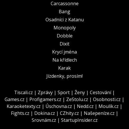
Carcassonne
Bang
Osadníci z Katanu
Monopoly
Dobble
Dixit
Krycí jména
Na křídlech
Karak
Jízdenky, prosím!
Tiscali.cz
|
Zprávy
|
Sport
|
Ženy
|
Cestování
|
Games.cz
|
Profigamers.cz
|
ZeStolu.cz
|
Osobnosti.cz
|
Karaoketexty.cz
|
Úschovna.cz
|
Nedd.cz
|
Moulík.cz
|
Fights.cz
|
Dokina.cz
|
CZhity.cz
|
Našepeníze.cz
|
Srovnám.cz
|
StartupInsider.cz