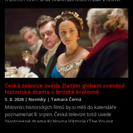
franšízy Chris Carter představil první trailer k dosud
neviděné režisérské verzi filmu Akta X: Chci uvěřit.
Česká televize uvede Zlatým glóbem oceněné
historické drama o britské královně
5. 8. 2026 | Novinky | Tamara Černá
Milovníci historických filmů by si měli do kalendáře
poznamenat 8. srpen. Česká televize totiž uvede
životopisné drama Královna Viktorie (The Young
Victoria) z roku 2009.