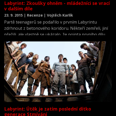
Labyrint: Zkoušky ohněm - mládežníci se vrací
v dalším díle
23. 9. 2015 | Recenze | Vojtěch Karlík
Partě teenagerů se podařilo v prvním Labyrintu
zdrhnout z betonového koridoru. Někteří zemřeli, jiní
přežili, ale vlastně se ukázalo, že pointa prvního dílu
stojí na tolik vachrlatých základech, že se prostě na
druhý díl musíte těšit. Kam až jsou filmaři ochotni zajít,
aby nás v díle nazvaném Zkoušky ohněm donutili
zaplatit za lístek do kina? Odpověď asi příliš nepotěší.
Nikam daleko.
Labyrint: Útěk je zatím poslední dítko
generace Stmívání