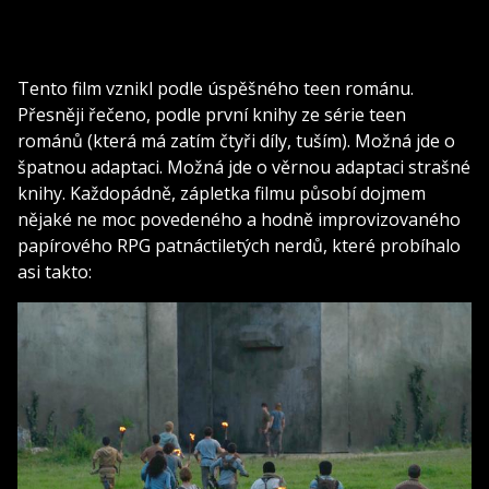
Tento film vznikl podle úspěšného teen románu.
Přesněji řečeno, podle první knihy ze série teen
románů (která má zatím čtyři díly, tuším). Možná jde o
špatnou adaptaci. Možná jde o věrnou adaptaci strašné
knihy. Každopádně, zápletka filmu působí dojmem
nějaké ne moc povedeného a hodně improvizovaného
papírového RPG patnáctiletých nerdů, které probíhalo
asi takto: