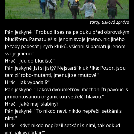
zdroj: tisková zpráva
Pán jeskyně: "Probudili ses na palouku před obrovským
bludištěm. Pamatuješ si jenom svoje jméno, nic jiného.
Je tady padesát jiných kluků, všichni si pamatují jenom
svoje jméno."
Hráč: "Jdu do bludiště."
Pán jeskyně: Jsi si jistý? Nejstarší kluk říká: Pozor, jsou
tam zlí robo-mutanti, jmenují se rmutové."
Hráč: "Jak vypadají?"
Pán jeskyně: "Takoví dvoumetroví mechaničtí pavouci s
přimontovanou organickou vetřelčí hlavou."
Hráč: "Jaké mají slabiny?"
Pán jeskyně: "To nikdo neví, nikdo nepřežil setkání s
nimi."
Hráč: "Když nikdo nepřežil setkání s nimi, tak odkud
vím, jak vypadají?"