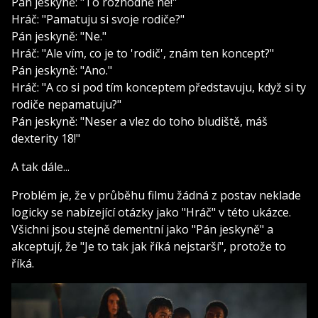
Pán jeskyně: "To rozhodně ne!"
Hráč: "Pamatuju si svoje rodiče?"
Pán jeskyně: "Ne."
Hráč: "Ale vím, co je to 'rodič', znám ten koncept?"
Pán jeskyně: "Ano."
Hráč: "A co si pod tím konceptem představuju, když si ty
rodiče nepamatuju?"
Pán jeskyně: "Neser a vlez do toho bludiště, máš
dexterity 18!"
A tak dále...
Problém je, že v průběhu filmu žádná z postav neklade
logicky se nabízející otázky jako "Hráč" v této ukázce.
Všichni jsou stejně dementní jako "Pán jeskyně" a
akceptují, že "Je to tak jak říká nejstarší", protože to
říká.