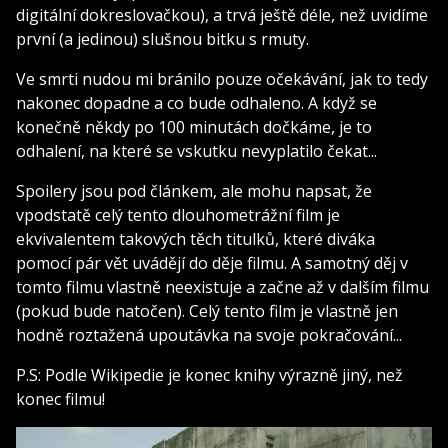
digitální dokreslovačkou), a trvá ještě déle, než uvidíme
první (a jedinou) slušnou bitku s rmuty.
Ve smrti nudou mi bránilo pouze očekávání, jak to tedy
nakonec dopadne a co bude odhaleno. A když se
konečně někdy po 100 minutách dočkáme, je to
odhalení, na které se vskutku nevyplatilo čekat...
Spoilery jsou pod článkem, ale mohu napsat, že
vpodstatě celý tento dlouhometrážní film je
ekvivalentem takových těch titulků, které diváka
pomocí pár vět uvádějí do děje filmu. A samotný děj v
tomto filmu vlastně neexistuje a začne až v dalším filmu
(pokud bude natočen). Celý tento film je vlastně jen
hodně roztažená upoutávka na svoje pokračování...
P.S: Podle Wikipedie je konec knihy výrazně jiný, než
konec filmu!