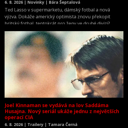
6. 8. 2026 | Novinky | Bára Šeptalová
Ted Lasso v supermarketu, dámský fotbal a nová
výzva. Dokáže americký optimista znovu překopit
britský fotbal, tentokrát pro ženy ve druhé divizi?
Joel Kinnaman se vydává na lov Saddáma
Husajna. Nový seriál ukáže jednu z největších
operací CIA
6. 8. 2026 | Trailery | Tamara Černá