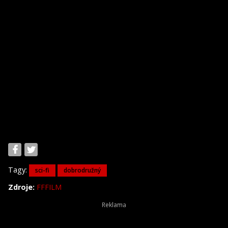
Tagy:
sci-fi
dobrodružný
Zdroje:
FFFILM