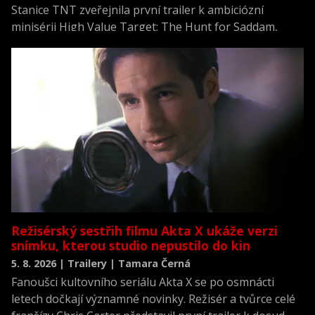
Stanice TNT zveřejnila první trailer k ambiciózní
minisérii High Value Target: The Hunt for Saddam,
která se vrací k jednomu z nejvýznamnějších okamžiků
novodobých dějin.
Režisérský sestřih filmu Akta X ukáže verzi
snímku, kterou studio nepustilo do kin
5. 8. 2026 | Trailery | Tamara Černá
Fanoušci kultovního seriálu Akta X se po osmnácti
letech dočkají významné novinky. Režisér a tvůrce celé