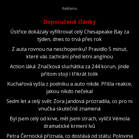
Doporučené články
Ústřice dokázaly vyfiltrovat celý Chesapeake Bay za
týden, dnes to trvá přes rok
Z auta rovnou na neschopenku? Pravidlo 5 minut,
které vás zachrání před letní angínou
Action láká: Značková sluchátka za 244 korun, jinde
přitom stojí i třikrát tolik
Kuchařová vyšla z podniku a auto nikde. Přišla reakce,
jakou nikdo nečekal
Sedm let a celý svět: Zora Jandová prozradila, co pro ni
vnučka skutečně znamená
Byl jsem celý od krve, měl jsem strach, vylíčil Vémola
dramatické krmení lvů
Petra Černocká přiznala, co dostává od státu: Polovina