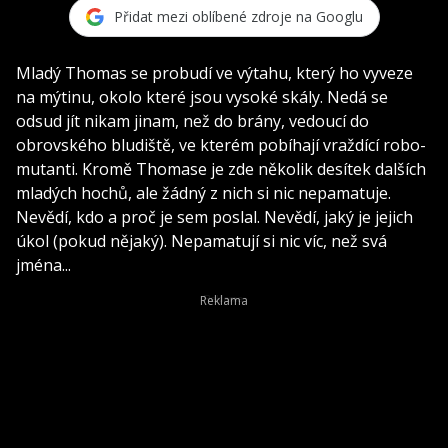
Přidat mezi oblíbené zdroje na Googlu
Mladý Thomas se probudí ve výtahu, který ho vyveze
na mýtinu, okolo které jsou vysoké skály. Nedá se
odsud jít nikam jinam, než do brány, vedoucí do
obrovského bludiště, ve kterém pobíhají vraždící robo-
mutanti. Kromě Thomase je zde několik desítek dalších
mladých hochů, ale žádný z nich si nic nepamatuje.
Nevědí, kdo a proč je sem poslal. Nevědí, jaký je jejich
úkol (pokud nějaký). Nepamatují si nic víc, než svá
jména...