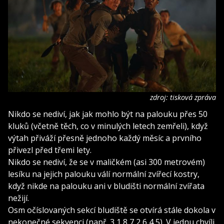
zdroj: tisková zpráva
Nikdo se nediví, jak jak mohlo být na palouku přes 50
kluků (včetně těch, co v minulých letech zemřeli), když
výtah přiváží přesně jednoho každý měsíc a prvního
přivezl před třemi lety.
Nikdo se nediví, že se v maličkém (asi 300 metrovém)
lesíku na jejich palouku válí normální zvířecí kostry,
když nikde na palouku ani v bludišti normální zvířata
nežijí.
Osm očíslovaných sekcí bludiště se otvírá stále dokola v
nekonečné sekvenci (např. 3 1 8 7 2 6 4 5). V jednu chvíli