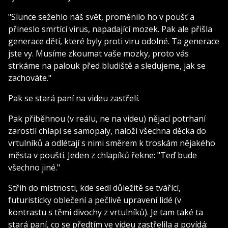
"Slunce sežehlo náš svět, proměnilo ho v poušť a
přineslo smrtící virus, napadající mozek. Pak ale přišla
generace dětí, které byly proti viru odolné. Ta generace
jste vy. Musíme zkoumat vaše mozky, proto vás
strkáme na palouk před bludiště a sledujeme, jak se
zachováte."
Pak se stará paní na videu zastřelí.
Pak přiběhnou (v reálu, ne na videu) nějací potrhaní
zarostlí chlapi se samopaly, naloží všechna děcka do
vrtulníků a odlétají s nimi směrem k troskám nějakého
města v poušti. Jeden z chlapíků řekne: "Teď bude
všechno jiné."
Střih do místnosti, kde sedí důležitě se tvářící,
futuristicky oblečení a pečlivě upravení lidé (v
kontrastu s těmi divochy z vrtulníků). Je tam také ta
stará paní, co se předtím ve videu zastřelila a povídá: