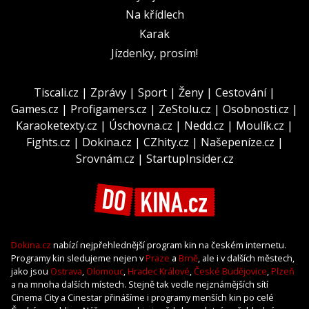
Na křídlech
Karak
Jízdenky, prosím!
Tiscali.cz
|
Zprávy
|
Sport
|
Ženy
|
Cestování
|
Games.cz
|
Profigamers.cz
|
ZeStolu.cz
|
Osobnosti.cz
|
Karaoketexty.cz
|
Úschovna.cz
|
Nedd.cz
|
Moulík.cz
|
Fights.cz
|
Dokina.cz
|
CZhity.cz
|
Našepeníze.cz
|
Srovnám.cz
|
StartupInsider.cz
Dokina.cz
nabízí nejpřehlednější program kin na českém internetu.
Programy kin sledujeme nejen v
Praze
a
Brně
, ale i v dalších městech,
jako jsou
Ostrava
,
Olomouc
,
Hradec Králové
,
České Budějovice
,
Plzeň
a na mnoha dalších místech. Stejně tak vedle nejznámějších sítí
Cinema City a Cinestar přinášíme i programy menších kin po celé