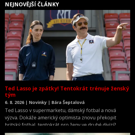
NEJNOVĚJŠÍ ČLÁNKY
Ted Lasso je zpátky! Tentokrát trénuje ženský
tým
6. 8. 2026 | Novinky | Bára Šeptalová
Ted Lasso v supermarketu, dámský fotbal a nová
výzva. Dokáže americký optimista znovu překopit
britský fotbal, tentokrát pro ženy ve druhé divizi?