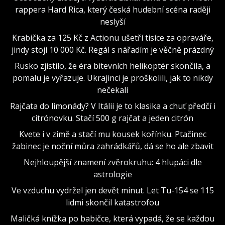
rappera Hard Rica, který česká hudební scéna raději
neslyší
Krabička za 125 Kč z Actionu ušetří tisíce za opraváře,
jindy stojí 10 000 Kč. Regál s nářadím je věčně prázdný
Rusko zjistilo, že éra bitevních helikoptér skončila, a
pomalu je vyřazuje. Ukrajinci je proškolili, jak to nikdy
nečekali
Rajčata do limonády? V Itálii je to klasika a chuť předčí i
citrónovku. Stačí 500 g rajčat a jeden citrón
Kvete i v zimě a stačí mu kousek kořínku. Ptačinec
žabinec je noční můra zahrádkářů, dá se ho ale zbavit
Nejhloupější znamení zvěrokruhu: 4 hlupáci dle
astrologie
Ve vzduchu vydržel jen devět minut. Let Tu-154 se 115
lidmi skončil katastrofou
Maličká knížka po babičce, která vypadá, že se každou