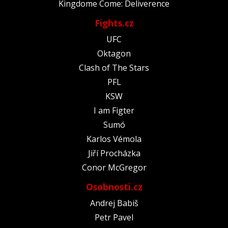
Kingdome Come: Deliverence
Fights.cz
UFC
Oktagon
Clash of The Stars
PFL
KSW
I am Figter
Sumó
Karlos Vémola
Jiří Procházka
Conor McGregor
Osobnosti.cz
Andrej Babiš
Petr Pavel