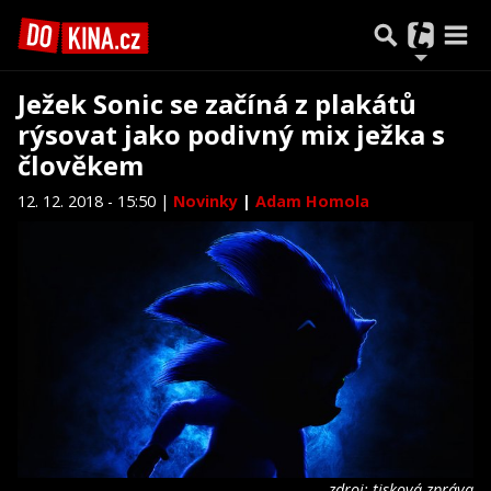
Ježek Sonic se začíná z plakátů
rýsovat jako podivný mix ježka s
člověkem
12. 12. 2018 - 15:50 |
Novinky
|
Adam Homola
zdroj: tisková zpráva