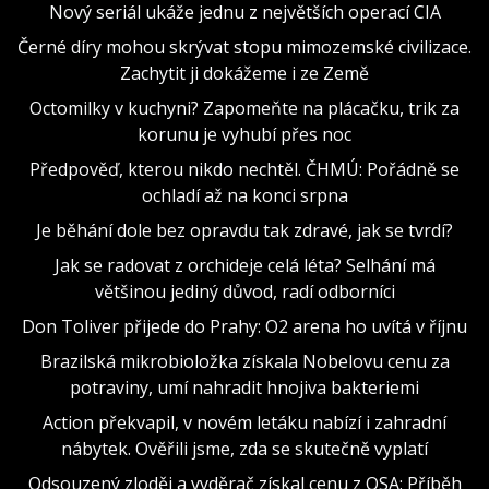
Nový seriál ukáže jednu z největších operací CIA
Černé díry mohou skrývat stopu mimozemské civilizace.
Zachytit ji dokážeme i ze Země
Octomilky v kuchyni? Zapomeňte na plácačku, trik za
korunu je vyhubí přes noc
Předpověď, kterou nikdo nechtěl. ČHMÚ: Pořádně se
ochladí až na konci srpna
Je běhání dole bez opravdu tak zdravé, jak se tvrdí?
Jak se radovat z orchideje celá léta? Selhání má
většinou jediný důvod, radí odborníci
Don Toliver přijede do Prahy: O2 arena ho uvítá v říjnu
Brazilská mikrobioložka získala Nobelovu cenu za
potraviny, umí nahradit hnojiva bakteriemi
Action překvapil, v novém letáku nabízí i zahradní
nábytek. Ověřili jsme, zda se skutečně vyplatí
Odsouzený zloděj a vyděrač získal cenu z OSA: Příběh