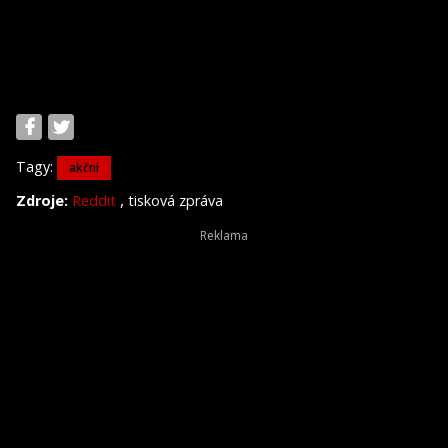
Tagy:
akční
,
Zdroje:
Reddit
tisková zpráva