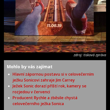
zdroj: tisková zpráva
Mohlo by vás zajímat
Hlavní zápornou postavu si v celovečerním
ježku Sonicovi zahraje Jim Carrey
Ježek Sonic dorazí příští rok, kamery se
rozjedou v červenci
Producent Rychle a zběsile chystá
celovečerního ježka Sonica