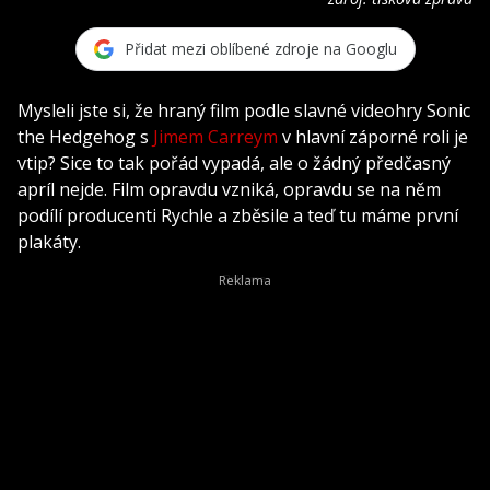
Přidat mezi oblíbené zdroje na Googlu
Mysleli jste si, že hraný film podle slavné videohry Sonic
the Hedgehog s
Jimem Carreym
v hlavní záporné roli je
vtip? Sice to tak pořád vypadá, ale o žádný předčasný
apríl nejde. Film opravdu vzniká, opravdu se na něm
podílí producenti Rychle a zběsile a teď tu máme první
plakáty.