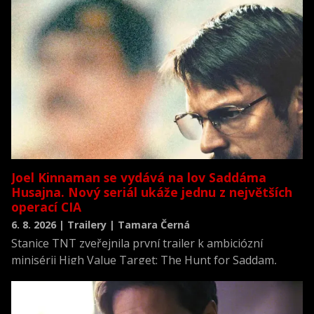
Joel Kinnaman se vydává na lov Saddáma
Husajna. Nový seriál ukáže jednu z největších
operací CIA
6. 8. 2026 | Trailery | Tamara Černá
Stanice TNT zveřejnila první trailer k ambiciózní
minisérii High Value Target: The Hunt for Saddam,
která se vrací k jednomu z nejvýznamnějších okamžiků
novodobých dějin.