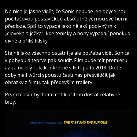
Na nich je jasně vidět, že Sonic nebude jen obyčejnou
počítačovou postavičkou absolutně věrnou své herní
předloze. Spíš to vypadá jako nějaký podivný mix
„člověka a ježka“, kde tenisky a nohy vypadají poněkud
divně a příliš lidsky.
Stejně jako všechno ostatní je ale potřeba vidět Sonica
v pohybu a teprve pak soudit. Film bude mít premiéru
až za necelý rok, konkrétně v listopadu 2019. Do té
doby mají tvůrci spoustu času nás přesvědčit jak
obrázky z filmu, tak především trailery.
První teaser bychom mohli přitom dostat relativně
brzy.