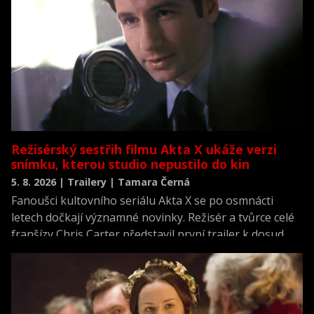
Režisérský sestřih filmu Akta X ukáže verzi
snímku, kterou studio nepustilo do kin
5. 8. 2026 | Trailery | Tamara Černá
Fanoušci kultovního seriálu Akta X se po osmnácti
letech dočkají významné novinky. Režisér a tvůrce celé
franšízy Chris Carter představil první trailer k dosud
neviděné režisérské verzi filmu Akta X: Chci uvěřit.