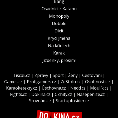
Bang
Osadníci z Katanu
Monopoly
Dobble
Dixit
Krycí jména
Na křídlech
Karak
Jízdenky, prosím!
Tiscali.cz
|
Zprávy
|
Sport
|
Ženy
|
Cestování
|
Games.cz
|
Profigamers.cz
|
ZeStolu.cz
|
Osobnosti.cz
|
Karaoketexty.cz
|
Úschovna.cz
|
Nedd.cz
|
Moulík.cz
|
Fights.cz
|
Dokina.cz
|
CZhity.cz
|
Našepeníze.cz
|
Srovnám.cz
|
StartupInsider.cz