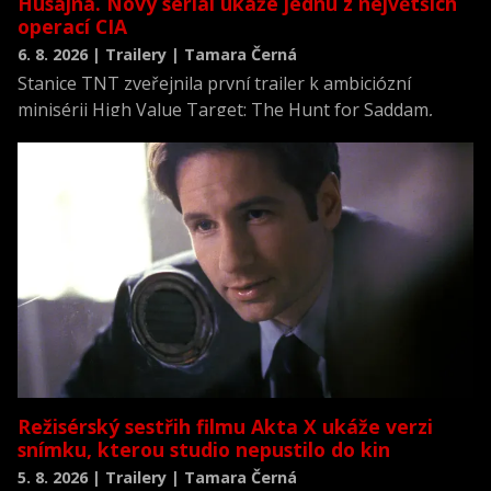
Husajna. Nový seriál ukáže jednu z největších
operací CIA
6. 8. 2026 | Trailery | Tamara Černá
Stanice TNT zveřejnila první trailer k ambiciózní
minisérii High Value Target: The Hunt for Saddam,
která se vrací k jednomu z nejvýznamnějších okamžiků
novodobých dějin.
Režisérský sestřih filmu Akta X ukáže verzi
snímku, kterou studio nepustilo do kin
5. 8. 2026 | Trailery | Tamara Černá