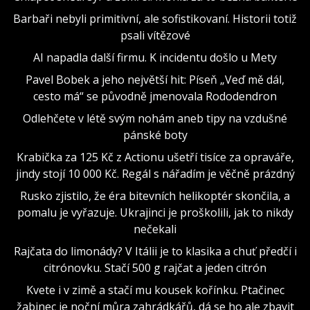
Barbaři nebyli primitivní, ale sofistikovaní. Historii totiž
psali vítězové
AI napadla další firmu. K incidentu došlo u Mety
Pavel Bobek a jeho největší hit: Píseň „Veď mě dál,
cesto má“ se původně jmenovala Rododendron
Odlehčete v létě svým nohám aneb tipy na vzdušné
pánské boty
Krabička za 125 Kč z Actionu ušetří tisíce za opraváře,
jindy stojí 10 000 Kč. Regál s nářadím je věčně prázdný
Rusko zjistilo, že éra bitevních helikoptér skončila, a
pomalu je vyřazuje. Ukrajinci je proškolili, jak to nikdy
nečekali
Rajčata do limonády? V Itálii je to klasika a chuť předčí i
citrónovku. Stačí 500 g rajčat a jeden citrón
Kvete i v zimě a stačí mu kousek kořínku. Ptačinec
žabinec je noční můra zahrádkářů, dá se ho ale zbavit