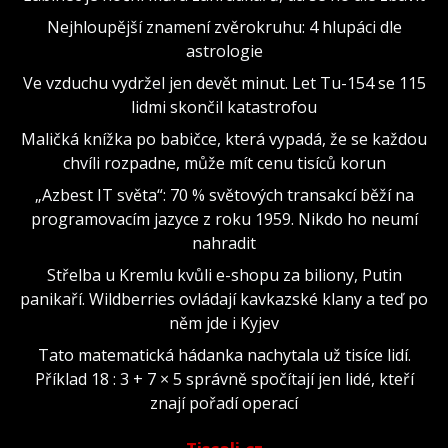
Nejhloupější znamení zvěrokruhu: 4 hlupáci dle
astrologie
Ve vzduchu vydržel jen devět minut. Let Tu-154 se 115
lidmi skončil katastrofou
Maličká knížka po babičce, která vypadá, že se každou
chvíli rozpadne, může mít cenu tisíců korun
„Azbest IT světa“: 70 % světových transakcí běží na
programovacím jazyce z roku 1959. Nikdo ho neumí
nahradit
Střelba u Kremlu kvůli e-shopu za biliony, Putin
panikaří. Wildberries ovládají kavkazské klany a teď po
něm jde i Kyjev
Tato matematická hádanka nachytala už tisíce lidí.
Příklad 18 : 3 + 7 × 5 správně spočítají jen lidé, kteří
znají pořadí operací