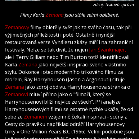
zdroj: tisková zpráva
Filmy Karla
Zemana
jsou stále velmi oblíbené.
Zemanovy
filmy obletěly svět jak za svého času, tak při
výjimečných příležitosti i poté. Ostatně i nynější
restaurovaná verze Vynálezu zkázy míří i na zahraniční
festivaly. Nelze se tak divit, že nejen
Jan Švankmajer,
ale i Terry Gilliam nebo Tim Burton totiž identifikovali
Karla
Zemana
jako největší inspirací svého vlastního
stylu. Dokonce i otec moderního trikového filmu za
mořem, Ray Harryhousen (Jáson a Argonauti) cituje
Zemana
jako zdroj obdivu. Harryhousenova stránka o
Zemanovi
mluví přímo jako o "filmaři, který se
Harryhousenovi blíží nejvíce ze všech". Při analýze
Harryhousenových filmů se ostatně rychle ukáže, že od
sebe ze
Zemanem
vzájemně čekali inspiraci - scény z
Cesty do pravěku například odráží Harryhousenovy
triky v One Million Years B.C (1966). Velmi podobné jsou