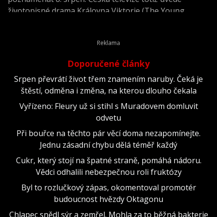
životopisné drama Královna Viktorie (The Young
Victoria) z roku 2009.
Doporučené články
Srpen převrátí život třem znamením naruby. Čeká je
štěstí, odměna i změna, na kterou dlouho čekala
Vyřízeno: Fleury už si stihl s Muradovem domluvit
odvetu
Při bouřce na těchto pár věcí doma nezapomínejte.
Jednu zásadní chybu dělá téměř každý
Cukr, který stojí na špatné straně, pomáhá nádoru.
Vědci odhalili nebezpečnou roli fruktózy
Byl to rozlučkový zápas, okomentoval promotér
budoucnost hvězdy Oktagonu
Chlapec snědl sýr a zemřel. Mohla za to běžná bakterie