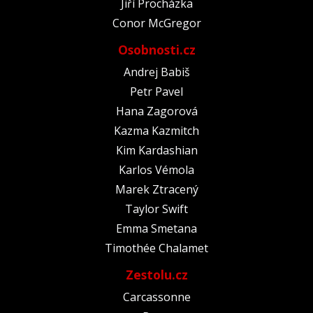
Jiří Procházka
Conor McGregor
Osobnosti.cz
Andrej Babiš
Petr Pavel
Hana Zagorová
Kazma Kazmitch
Kim Kardashian
Karlos Vémola
Marek Ztracený
Taylor Swift
Emma Smetana
Timothée Chalamet
Zestolu.cz
Carcassonne