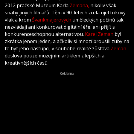
2012 pražské Muzeum Karla
Zemana,
nikoliv však
snahy jiných filmařů. Těm v 90. letech zcela ujel trikový
vlak a krom
Švankmajerových
uměleckých počinů tak
nezvládají ani konkurovat digitální éře, ani přijít s
konkurenceschopnou alternativou.
Karel Zeman
byl
zkrátka jenom jeden, a ačkoliv si mnozí brousili zuby na
to být jeho nástupci, v soubobé realitě zůstává
Zeman
doslova pouze muzejním artiklem z lepších a
kreativnějších časů.