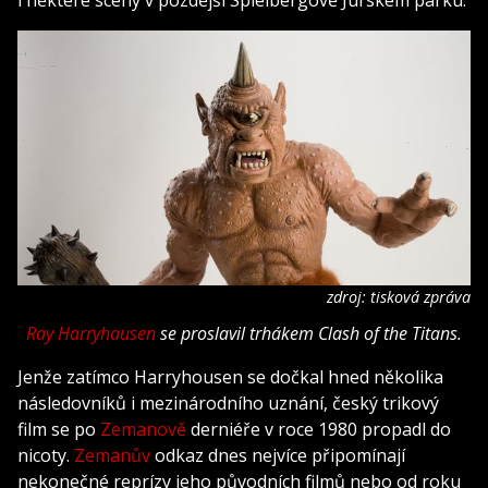
i některé scény v pozdější Spielbergově Jurském parku.
zdroj: tisková zpráva
Ray Harryhausen
se proslavil trhákem Clash of the Titans.
Jenže zatímco Harryhousen se dočkal hned několika
následovníků i mezinárodního uznání, český trikový
film se po
Zemanově
derniéře v roce 1980 propadl do
nicoty.
Zemanův
odkaz dnes nejvíce připomínají
nekonečné reprízy jeho původních filmů nebo od roku