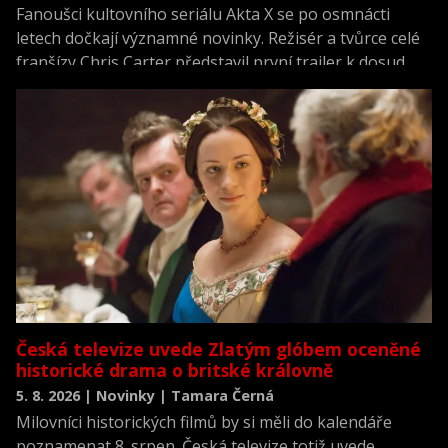
Fanoušci kultovního seriálu Akta X se po osmnácti
letech dočkají významné novinky. Režisér a tvůrce celé
franšízy Chris Carter představil první trailer k dosud
neviděné režisérské verzi filmu Akta X: Chci uvěřit.
Česká televize uvede Zlatým glóbem oceněné
historické drama o britské královně
5. 8. 2026 | Novinky | Tamara Černá
Milovníci historických filmů by si měli do kalendáře
poznamenat 8. srpen. Česká televize totiž uvede