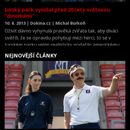
Jurský park vyvolal před 20 lety světovou
"dinománii"
10. 6. 2013 | Dokina.cz | Michal Burkoň
Oživit dávno vyhynulá pravěká zvířata tak, aby diváci
uvěřili, že se opravdu pohybují mezi herci, to se v
Jurském parku velmi realisticky podařilo americkému
režisérovi Stevenu Spielbergovi. Na svou dobu
NEJNOVĚJŠÍ ČLÁNKY
revoluční triky v kinech nadchly a dobrodružný sci-fi
příběh si na konto připsal už téměř miliardu dolarů.
Film, který měl premiéru před 20 lety, 11. června 1993,
spustil také obrovský zájem o vše, co s dinosaury
souvisí.