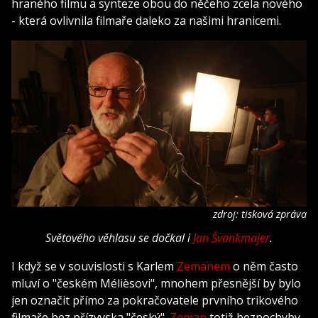
hraného filmu a synteze obou do něčeho zcela nového
- která ovlivnila filmaře daleko za našimi hranicemi.
zdroj: tisková zpráva
Světového věhlasu se dočkal i
Jan Švankmajer
.
I když se v souvislosti s Karlem
Zemanem
o něm často
mluví o "českém Mélièsovi", mnohem přesnější by bylo
jen označit přímo za pokračovatele prvního trikového
filmaře bez přízvyska "český".
Zeman
totiž bezpochyby