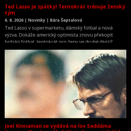
Ted Lasso je zpátky! Tentokrát trénuje ženský
tým
6. 8. 2026 | Novinky | Bára Šeptalová
Ted Lasso v supermarketu, dámský fotbal a nová
výzva. Dokáže americký optimista znovu překopit
britský fotbal, tentokrát pro ženy ve druhé divizi?
Joel Kinnaman se vydává na lov Saddáma