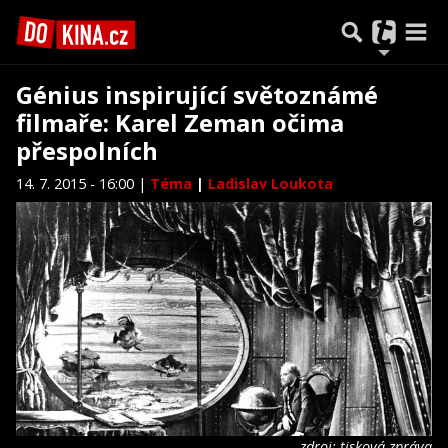
Génius inspirující světoznámé
filmaře: Karel Zeman očima
přespolních
14. 7. 2015 - 16:00 |
Téma
|
Ladislav Loukota
zdroj: tisková zpráva