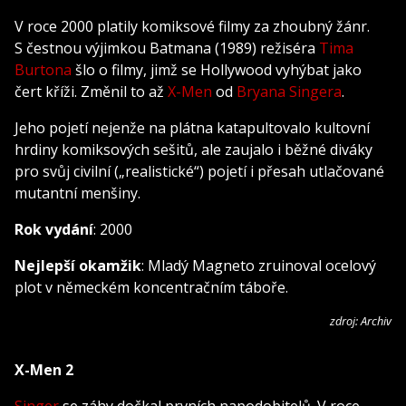
V roce 2000 platily komiksové filmy za zhoubný žánr.
S čestnou výjimkou Batmana (1989) režiséra
Tima
Burtona
šlo o filmy, jimž se Hollywood vyhýbat jako
čert kříži. Změnil to až
X-Men
od
Bryana Singera
.
Jeho pojetí nejenže na plátna katapultovalo kultovní
hrdiny komiksových sešitů, ale zaujalo i běžné diváky
pro svůj civilní („realistické“) pojetí i přesah utlačované
mutantní menšiny.
Rok vydání
: 2000
Nejlepší okamžik
: Mladý Magneto zruinoval ocelový
plot v německém koncentračním táboře.
zdroj: Archiv
X-Men 2
Singer
se záhy dočkal prvních napodobitelů. V roce