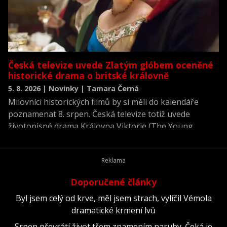
Česká televize uvede Zlatým glóbem oceněné
historické drama o britské královně
5. 8. 2026 | Novinky | Tamara Černá
Milovníci historických filmů by si měli do kalendáře
poznamenat 8. srpen. Česká televize totiž uvede
životopisné drama Královna Viktorie (The Young
Victoria) z roku 2009.
Doporučené články
Byl jsem celý od krve, měl jsem strach, vylíčil Vémola
dramatické krmení lvů
Srpen převrátí život třem znamením naruby. Čeká je