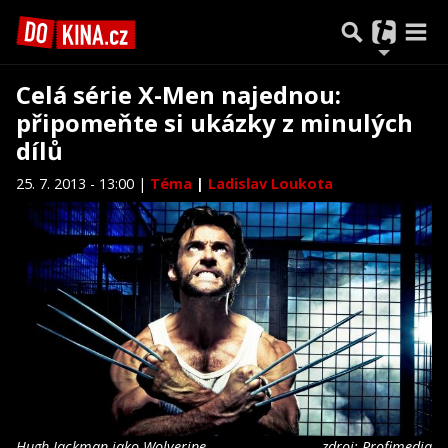
Celá série X-Men najednou:
připomeňte si ukázky z minulých
dílů
25. 7. 2013 - 13:00 |
Téma
|
Ladislav Loukota
Hugh Jackman jako Wolverine
zdroj: Profimedia