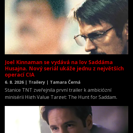
Joel Kinnaman se vydává na lov Saddáma
Husajna. Nový seriál ukáže jednu z největších
operací CIA
6. 8. 2026 | Trailery | Tamara Černá
Stanice TNT zveřejnila první trailer k ambiciózní
minisérii High Value Target: The Hunt for Saddam,
která se vrací k jednomu z nejvýznamnějších okamžiků
novodobých dějin.