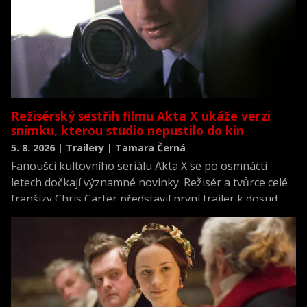
Režisérský sestřih filmu Akta X ukáže verzi
snímku, kterou studio nepustilo do kin
5. 8. 2026 | Trailery | Tamara Černá
Fanoušci kultovního seriálu Akta X se po osmnácti
letech dočkají významné novinky. Režisér a tvůrce celé
franšízy Chris Carter představil první trailer k dosud
neviděné režisérské verzi filmu Akta X: Chci uvěřit.