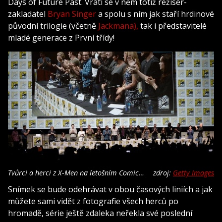
Days of Future Past. Vrátí se v něm totiž režisér-
zakladatel
Bryan Singer
a spolu s ním jak staří hrdinové
původní trilogie (včetně
Jackmana),
tak i představitelé
mladé generace z První třídy!
Tvůrci a herci z X-Men na letošním Comic
zdroj:
Getty Images
Conu
Snímek se bude odehrávat v obou časových liniích a jak
můžete sami vidět z fotografie všech herců po
hromadě, série ještě zdaleka neřekla své poslední