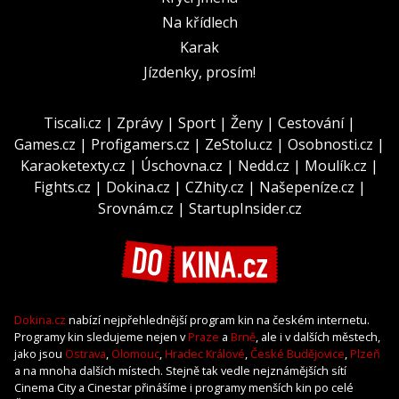
Na křídlech
Karak
Jízdenky, prosím!
Tiscali.cz
|
Zprávy
|
Sport
|
Ženy
|
Cestování
|
Games.cz
|
Profigamers.cz
|
ZeStolu.cz
|
Osobnosti.cz
|
Karaoketexty.cz
|
Úschovna.cz
|
Nedd.cz
|
Moulík.cz
|
Fights.cz
|
Dokina.cz
|
CZhity.cz
|
Našepeníze.cz
|
Srovnám.cz
|
StartupInsider.cz
Dokina.cz
nabízí nejpřehlednější program kin na českém internetu.
Programy kin sledujeme nejen v
Praze
a
Brně
, ale i v dalších městech,
jako jsou
Ostrava
,
Olomouc
,
Hradec Králové
,
České Budějovice
,
Plzeň
a na mnoha dalších místech. Stejně tak vedle nejznámějších sítí
Cinema City a Cinestar přinášíme i programy menších kin po celé