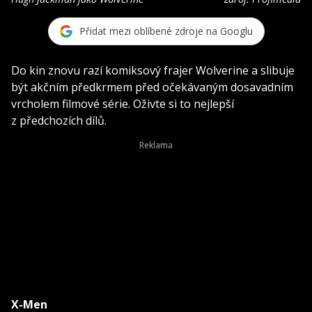
Přidat mezi oblíbené zdroje na Googlu
Do kin znovu razí komiksový frajer Wolverine a slibuje
být akčním předkrmem před očekávaným dosavadním
vrcholem filmové série. Oživte si to nejlepší
z předchozích dílů.
X-Men