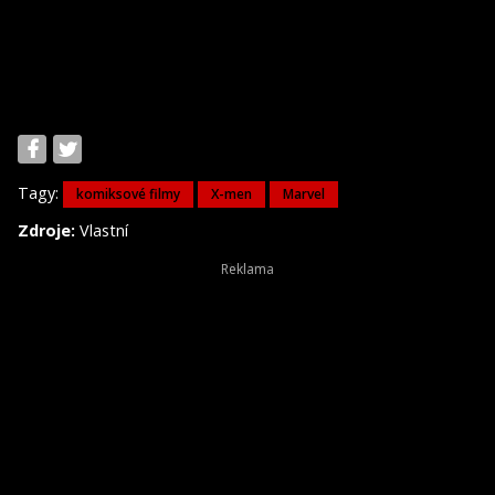
Tagy:
komiksové filmy
X-men
Marvel
Zdroje:
Vlastní