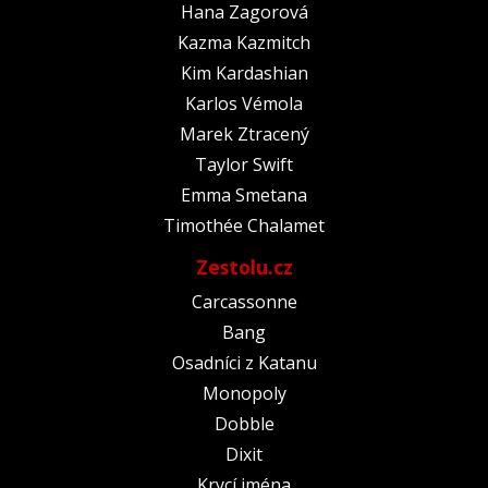
Hana Zagorová
Kazma Kazmitch
Kim Kardashian
Karlos Vémola
Marek Ztracený
Taylor Swift
Emma Smetana
Timothée Chalamet
Zestolu.cz
Carcassonne
Bang
Osadníci z Katanu
Monopoly
Dobble
Dixit
Krycí jména