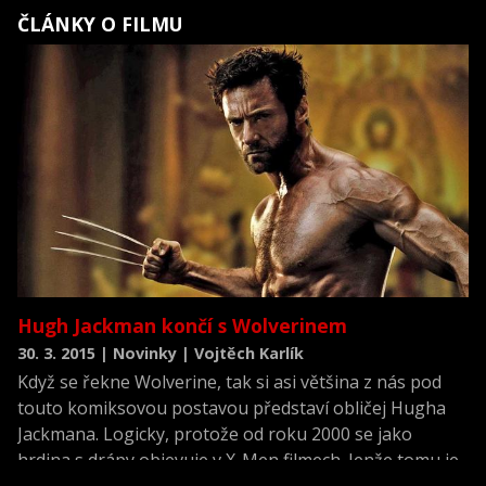
ČLÁNKY O FILMU
Hugh Jackman končí s Wolverinem
30. 3. 2015 | Novinky | Vojtěch Karlík
Když se řekne Wolverine, tak si asi většina z nás pod
touto komiksovou postavou představí obličej Hugha
Jackmana. Logicky, protože od roku 2000 se jako
hrdina s drápy objevuje v X-Men filmech. Jenže tomu je