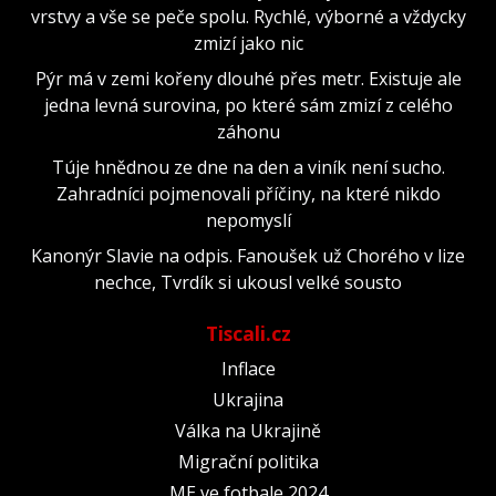
vrstvy a vše se peče spolu. Rychlé, výborné a vždycky
zmizí jako nic
Pýr má v zemi kořeny dlouhé přes metr. Existuje ale
jedna levná surovina, po které sám zmizí z celého
záhonu
Túje hnědnou ze dne na den a viník není sucho.
Zahradníci pojmenovali příčiny, na které nikdo
nepomyslí
Kanonýr Slavie na odpis. Fanoušek už Chorého v lize
nechce, Tvrdík si ukousl velké sousto
Tiscali.cz
Inflace
Ukrajina
Válka na Ukrajině
Migrační politika
ME ve fotbale 2024