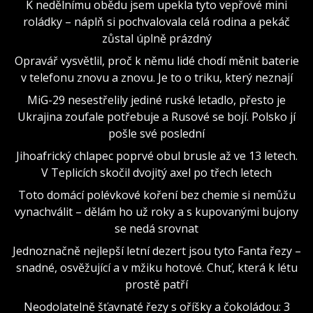
K nedělnímu obědu jsem upekla tyto vepřové mini
roládky – náplň si pochvalovala celá rodina a pekáč
zůstal úplně prázdný
Opravář vysvětlil, proč k němu lidé chodí měnit baterie
v telefonu znovu a znovu. Je to o triku, který neznají
MiG-29 nesestřelily jediné ruské letadlo, přesto je
Ukrajina zoufale potřebuje a Rusové se bojí. Polsko jí
pošle své poslední
Jihoafrický chlapec poprvé obul brusle až ve 13 letech.
V Teplicích skočil dvojitý axel po třech letech
Toto domácí polévkové koření bez chemie si nemůžu
vynachválit – dělám ho už roky a s kupovanými bujony
se nedá srovnat
Jednoznačně nejlepší letní dezert jsou tyto Fanta řezy –
snadné, osvěžující a v mžiku hotové. Chuť, která k létu
prostě patří
Neodolatelně šťavnaté řezy s oříšky a čokoládou: 3