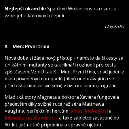
Nejlepší okamžik:
Spatříme Wolverinovo zrození a
vznik jeho kultovních čepelí.
zdroj: Archiv
X – Men: První třída
Nová doba si žádá nový přístup - namísto další cesty za
unikátními mutanty se tak filmaři rozhodli pro cestu
zpět časem. Vznikl tak X – Men: První třída, snad jeden z
mála povedených prequelů (filmů odehrávajících se
před ostatními ve své sérii) v historii kinematografie.
Mladická story Magneta a doktora Xaviera fungovala
především díky svižné ruce režiséra Matthewa
Vaughna, perfektním hercům
Jamesi McAvoyovi
a
Michaelu Fassbenderovi,
a také zápletce zasazené do
60. let, jež notně připomínala správně ujetou