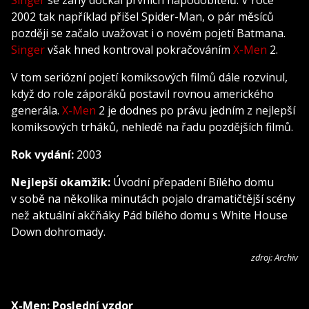
2002 tak například přišel Spider-Man, o pár měsíců
později se začalo uvažovat i o novém pojetí Batmana.
Singer
však hned kontroval pokračováním
X-Men
2.
V tom seriózní pojetí komiksových filmů dále rozvinul,
když do role záporáků postavil rovnou amerického
generála.
X-Men
2 je dodnes po právu jedním z nejlepší
komiksových trháků, nehledě na řadu pozdějších filmů.
Rok vydání:
2003
Nejlepší okamžik:
Úvodní přepadení Bílého domu
v sobě na několika minutách pojalo dramatičtější scény
než aktuální akčňáky Pád bílého domu s White House
Down dohromady.
zdroj: Archiv
X-Men: Poslední vzdor