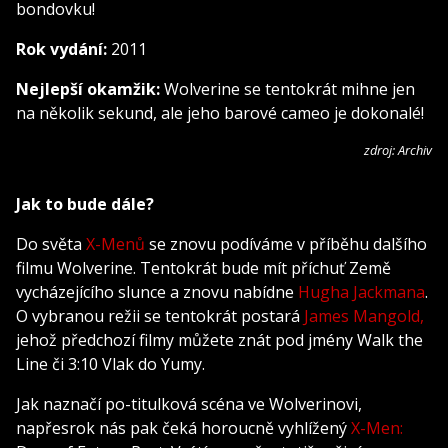
bondovku!
Rok vydání:
2011
Nejlepší okamžik:
Wolverine se tentokrát mihne jen
na několik sekund, ale jeho barové cameo je dokonalé!
zdroj: Archiv
Jak to bude dále?
Do světa
X-Menů
se znovu podíváme v příběhu dalšího
filmu Wolverine. Tentokrát bude mít příchuť Země
vycházejícího slunce a znovu nabídne
Hugha Jackmana
.
O vybranou režii se tentokrát postará
James Mangold,
jehož předchozí filmy můžete znát pod jmény Walk the
Line či 3:10 Vlak do Yumy.
Jak naznačí po-titulková scéna ve Wolverinovi,
napřesrok nás pak čeká horoucně vyhlížený
X-Men: