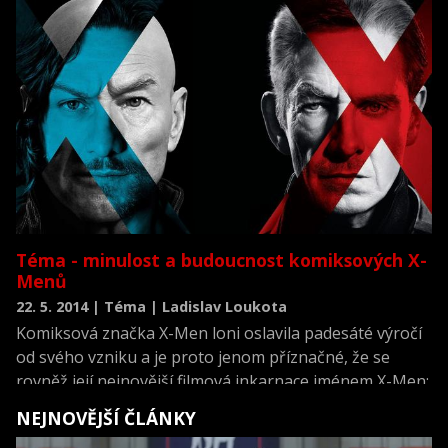
konec, protože populární australský herec už dál tuto
roli nechce hrát.
Téma - minulost a budoucnost komiksových X-
Menů
22. 5. 2014 | Téma | Ladislav Loukota
Komiksová značka X-Men loni oslavila padesáté výročí
od svého vzniku a je proto jenom příznačné, že se
rovněž její nejnovější filmová inkarnace jménem X-Men:
Budoucí minulost napojí na to nejlepší, co X-Meni světu
NEJNOVĚJŠÍ ČLÁNKY
zábavy dali. Těšit se máme na ultimativní spojení staré