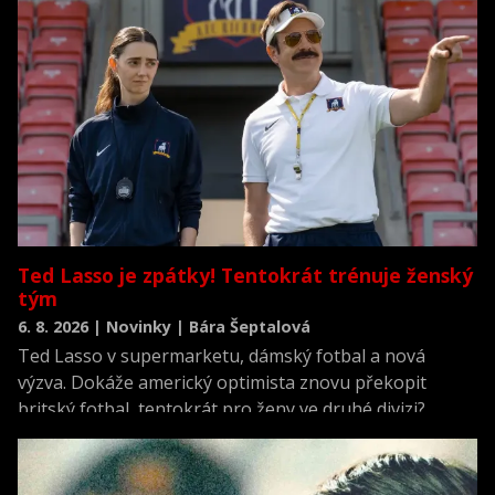
a nové filmové série i převyprávění jednoho z
nejlepších komiksových příběhů. Jak ale původní X-
Meni vznikli, a co všechno se změnilo při převedení na
filmové plátno? Sledujte v našem tématu.
Ted Lasso je zpátky! Tentokrát trénuje ženský
tým
6. 8. 2026 | Novinky | Bára Šeptalová
Ted Lasso v supermarketu, dámský fotbal a nová
výzva. Dokáže americký optimista znovu překopit
britský fotbal, tentokrát pro ženy ve druhé divizi?