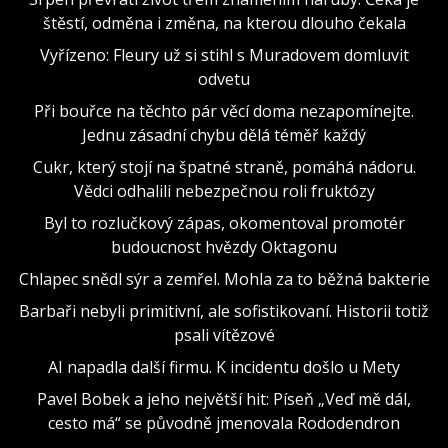
štěstí, odměna i změna, na kterou dlouho čekala
Vyřízeno: Fleury už si stihl s Muradovem domluvit
odvetu
Při bouřce na těchto pár věcí doma nezapomínejte.
Jednu zásadní chybu dělá téměř každý
Cukr, který stojí na špatné straně, pomáhá nádoru.
Vědci odhalili nebezpečnou roli fruktózy
Byl to rozlučkový zápas, okomentoval promotér
budoucnost hvězdy Oktagonu
Chlapec snědl sýr a zemřel. Mohla za to běžná bakterie
Barbaři nebyli primitivní, ale sofistikovaní. Historii totiž
psali vítězové
AI napadla další firmu. K incidentu došlo u Mety
Pavel Bobek a jeho největší hit: Píseň „Veď mě dál,
cesto má“ se původně jmenovala Rododendron