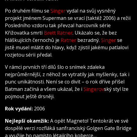
Po druhém filmu se
Singer
vydal na svůj vysněný
projekt jménem Superman se vrací (taktéž 2006) a režii
Posledního vzdoru tak převzal harcovník série
Křižovatka smrti
Brett Ratner
. Ukázalo se, že bez
hláškujících černochů je
Ratner
bezradný.
Singer
se
jistě musel mlátit do hlavy, když zjistil jakému patlalovi
rozjetou sérii předal.
V rámci prvních tří dílů šlo o snímek zdaleka
nejprůměrnější, z něhož se vytratily jak myšlenky, tak i
punc unikátnosti. Není se co divit – o rok dříve přišel
Batman začíná a všem ukázal, že i
Singerov
ský styl lze
pojmout ještě drsněji.
Rok vydání:
2006
Nejlepší okamžik:
A opět Magneto! Tentokrát ve své
dospělé verzi rozfláká sanfranciský Golgen Gate Bridge
a využije ho namísto létajícího koberce…