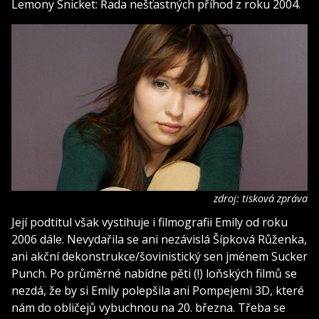
Lemony Snicket: Řada nešťastných příhod z roku 2004.
zdroj: tisková zpráva
Její podtitul však vystihuje i filmografii Emily od roku
2006 dále. Nevydařila se ani nezávislá Šípková Růženka,
ani akční dekonstrukce/šovinistický sen jménem Sucker
Punch. Po průměrné nabídne pěti (!) loňských filmů se
nezdá, že by si Emily polepšila ani Pompejemi 3D, které
nám do obličejů vybuchnou na 20. března. Třeba se