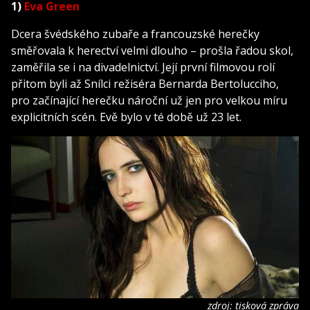
1)
Eva Green
Dcera švédského zubaře a francouzské herečky
směřovala k herectví velmi dlouho – prošla řadou skol,
zaměřila se i na divadelnictví. Její první filmovou rolí
přitom byli až Snílci režiséra Bernarda Bertolucciho,
pro začínající herečku nároční už jen pro velkou míru
explicitních scén. Evě bylo v té době už 23 let.
zdroj: tisková zpráva