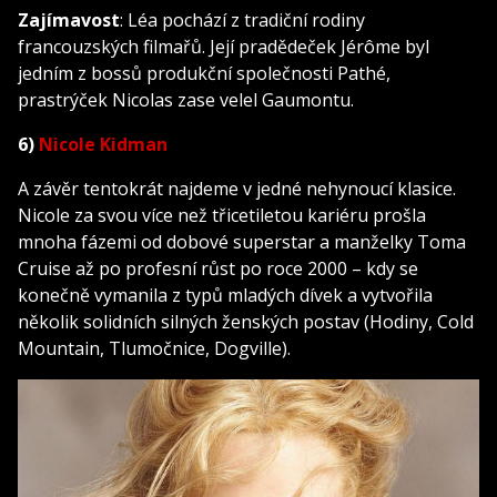
Zajímavost
: Léa pochází z tradiční rodiny
francouzských filmařů. Její pradědeček Jérôme byl
jedním z bossů produkční společnosti Pathé,
prastrýček Nicolas zase velel Gaumontu.
6)
Nicole Kidman
A závěr tentokrát najdeme v jedné nehynoucí klasice.
Nicole za svou více než třicetiletou kariéru prošla
mnoha fázemi od dobové superstar a manželky Toma
Cruise až po profesní růst po roce 2000 – kdy se
konečně vymanila z typů mladých dívek a vytvořila
několik solidních silných ženských postav (Hodiny, Cold
Mountain, Tlumočnice, Dogville).