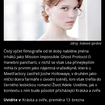
zdroj: tisková zpráva
Čistý výčet filmografie od té doby nabídne jména
trháků jako Mission Impossible: Ghost Protocol či
Hanební pancharti, v nichž se však Léa přinejlepším
mihla (v prvním jako nájemná vražedkyně, která u
MeetFactory zastřelí Joshe Hollowaye, v druhém jako
mlčící dcera farmáře v úvodní scéně), loni však trefila do
černého lesbickou romancí Život Adele. Uvidíme, jak v
kontextu s ním bude působit přicházející Kráska a zvíře.
Uvidíte v
: Kráska a zvíře, premiéra 13. brezna