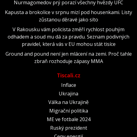
Nurmagomedov prý porazí všechny hvězdy UFC
Kapusta a brokolice v srpnu mizí pod housenkami. Listy
zůstanou děravé jako síto
V Rakousku vám policista změří rychlost pouhým
odhadem a soud mu dá za pravdu. Seznam podivných
pravidel, která vás v EU mohou stát tisíce
Ground and pound není jen mlácení na zemi. Proč tahle
zbraň rozhoduje zápasy MMA
Tiscali.cz
Inflace
Ukrajina
Válka na Ukrajině
Migrační politika
ME ve fotbale 2024
Ruský prezident
Ceny energií