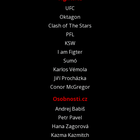
UFC
Oktagon
Clash of The Stars
PFL
KSW
I am Figter
Sumó
Karlos Vémola
Jiří Procházka
Conor McGregor
Osobnosti.cz
Andrej Babiš
Petr Pavel
Hana Zagorová
Kazma Kazmitch