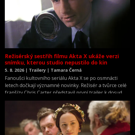
Režisérský sestřih filmu Akta X ukáže verzi
snímku, kterou studio nepustilo do kin
5. 8. 2026 | Trailery | Tamara Černá
Fanoušci kultovního seriálu Akta X se po osmnácti
letech dočkají významné novinky. Režisér a tvůrce celé
franšízy Chris Carter představil první trailer k dosud
neviděné režisérské verzi filmu Akta X: Chci uvěřit.