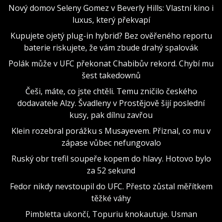
Nový domov Seleny Gomez v Beverly Hills: Vlastní kino i
luxus, který překvapí
Kupujete ojetý plug-in hybrid? Bez ověřeného reportu
baterie riskujete, že vám zbude drahý spalovák
Polák může v UFC překonat Chabibův rekord. Chybí mu
šest takedownů
Češi, máte, co jste chtěli. Temu zničilo českého
dodavatele Alzy. Švadleny v Prostějově šijí poslední
kusy, pak dílnu zavřou
Klein rozebral porážku s Musayevem. Přiznal, co mu v
zápase vůbec nefungovalo
Ruský obr trefil soupeře kopem do hlavy. Hotovo bylo
za 52 sekund
Fedor nikdy nevstoupil do UFC. Přesto zůstal měřítkem
těžké váhy
Pimbletta ukončí, Topuriu knokautuje. Usman