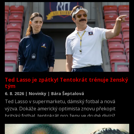
Ted Lasso je zpátky! Tentokrát trénuje ženský
tým
6. 8. 2026 | Novinky | Bára Šeptalová
Ted Lasso v supermarketu, dámský fotbal a nová
výzva. Dokáže americký optimista znovu překopit
britský fotbal, tentokrát pro ženy ve druhé divizi?