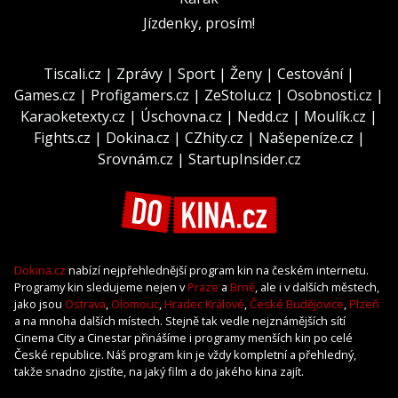
Jízdenky, prosím!
Tiscali.cz
|
Zprávy
|
Sport
|
Ženy
|
Cestování
|
Games.cz
|
Profigamers.cz
|
ZeStolu.cz
|
Osobnosti.cz
|
Karaoketexty.cz
|
Úschovna.cz
|
Nedd.cz
|
Moulík.cz
|
Fights.cz
|
Dokina.cz
|
CZhity.cz
|
Našepeníze.cz
|
Srovnám.cz
|
StartupInsider.cz
Dokina.cz
nabízí nejpřehlednější program kin na českém internetu.
Programy kin sledujeme nejen v
Praze
a
Brně
, ale i v dalších městech,
jako jsou
Ostrava
,
Olomouc
,
Hradec Králové
,
České Budějovice
,
Plzeň
a na mnoha dalších místech. Stejně tak vedle nejznámějších sítí
Cinema City a Cinestar přinášíme i programy menších kin po celé
České republice. Náš program kin je vždy kompletní a přehledný,
takže snadno zjistíte, na jaký film a do jakého kina zajít.