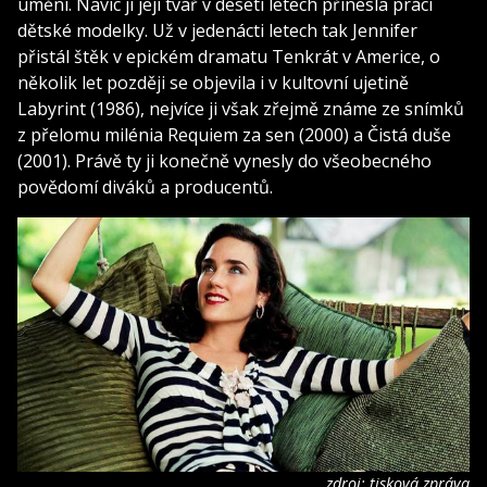
umění. Navíc ji její tvář v deseti letech přinesla práci
dětské modelky. Už v jedenácti letech tak Jennifer
přistál štěk v epickém dramatu Tenkrát v Americe, o
několik let později se objevila i v kultovní ujetině
Labyrint (1986), nejvíce ji však zřejmě známe ze snímků
z přelomu milénia Requiem za sen (2000) a Čistá duše
(2001). Právě ty ji konečně vynesly do všeobecného
povědomí diváků a producentů.
zdroj: tisková zpráva