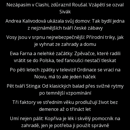
Nezápasím v Clashi, zdůraznil Roušal. Vzápětí se ozval
Sivák
Andrea Kalivodová ukázala svůj domov: Tak bydlí jedna
z nejznámějších tváří české zábavy
Vosy jsou v srpnu nejnebezpečnější: Přírodní triky, jak
je vyhnat ze zahrady a domu
Ewa Farna a nelehké začátky: Zpěvačce, které radili
vrátit se do Polska, teď fanoušci nestačí tleskat
Po pěti letech zpátky v televizi! Ordinace se vrací na
Novu, má to ale jeden háček
Pět tváří Stinga: Od klasických balad přes svižné rytmy
po temnější vzpomínání
Tři faktory ve středním věku prodlužují život bez
demence až o třináct let
Umí nejen pálit: Kopřiva je lék i skvělý pomocník na
zahradě, jen je potřeba ji použít správně