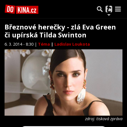
Březnové herečky - zlá Eva Green
či upírská Tilda Swinton
6. 3. 2014 - 8:30 |
Téma
|
Ladislav Loukota
zdroj: tisková zpráva