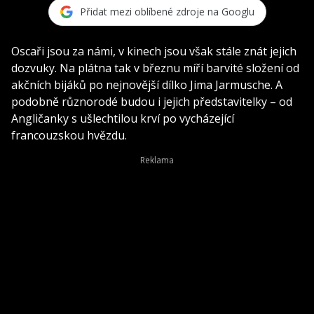
Přidat mezi oblíbené zdroje na Googlu
Oscaři jsou za námi, v kinech jsou však stále znát jejich
dozvuky. Na plátna tak v březnu míří barvité složení od
akčních bijáků po nejnovější dílko Jima Jarmusche. A
podobně různorodé budou i jejich představitelky – od
Angličanky s ušlechtilou krví po vycházející
francouzskou hvězdu.