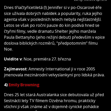
Dnes třiačtyřicetiletá (!) Jennifer si v po-Oscarové éře
sice užívala dobrých nabídek a popularity, ruka jejího
agenta však v posledních letech nebyla nejšťastnější.
Letos se však po roční pauze do kin podívá hned se
čtyřmi filmy, vedle dramatu Shelter jejího manžela
Paula Bettanyho (jeho režijní debut) především v epice
doslova biblických rozměrů, "předpotomním" filmu
Noe.
Uvidíte v
: Noe, premiéra 27. března
Zajímavost
: Amnesty International ji v roce 2005
jmenovala mezinárodní velvyslankyní pro lidská práva.
4)
Emily Browning
Dnes 25 let stará Australanka sice debutovala už před
šestnácti lety TV filmem Ozvěna hromu, prakticky
všichni ji však známe až v dojemně cynické pohádce