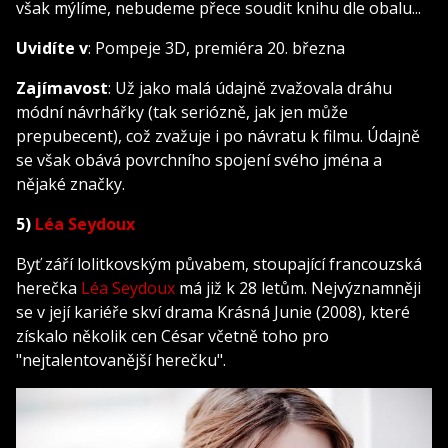
však mýlíme, nebudeme přece soudit knihu dle obalu...
Uvidíte v
: Pompeje 3D, premiéra 20. března
Zajímavost
: Už jako malá údajně zvažovala dráhu
módní návrhářky (tak seriózně, jak jen může
prepubecent), což zvažuje i po návratu k filmu. Údajně
se však obává povrchního spojení svého jména a
nějaké značky.
5)
Léa Seydoux
Byť září lolitkovským půvabem, stoupající francouzská
herečka
Léa Seydoux
má již k 28 letům. Nejvýznamněji
se v její kariéře skví drama Krásná Junie (2008), které
získalo několik cen César včetně toho pro
"nejtalentovanější herečku".