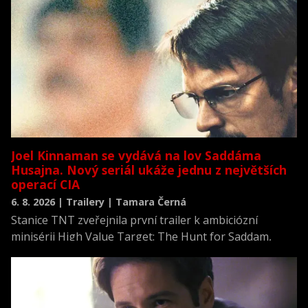
Joel Kinnaman se vydává na lov Saddáma
Husajna. Nový seriál ukáže jednu z největších
operací CIA
6. 8. 2026 | Trailery | Tamara Černá
Stanice TNT zveřejnila první trailer k ambiciózní
minisérii High Value Target: The Hunt for Saddam,
která se vrací k jednomu z nejvýznamnějších okamžiků
novodobých dějin.