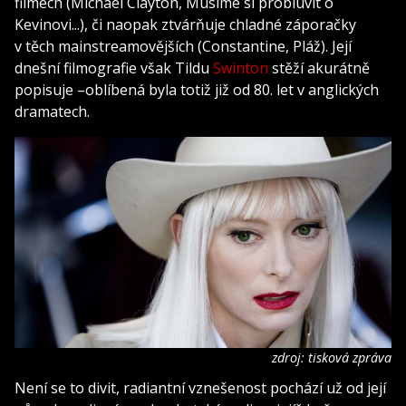
filmech (Michael Clayton, Musíme si probluvit o
Kevinovi...), či naopak ztvárňuje chladné záporačky
v těch mainstreamovějších (Constantine, Pláž). Její
dnešní filmografie však Tildu
Swinton
stěží akurátně
popisuje –oblíbená byla totiž již od 80. let v anglických
dramatech.
zdroj: tisková zpráva
Není se to divit, radiantní vznešenost pochází už od její