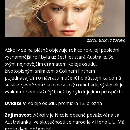
zdroj: tisková zpráva
Ačkoliv se na plátně objevuje rok co rok, její poslední
významnější rolí byla už šest let stará Austrálie. Se
svým nejnovějším dramatem Koleje osudu,
životopisným snímkem s Colinem Firthem
pojednávajícím o návratu mučeného důstojníka domů,
se sice zjevně snažila o oscarový comeback, výsledek je
však mnohem vlažnější, než by bylo k jejímu prospěchu.
Uvidíte v
: Koleje osudu, premiéra 13. března
Zajímavost
: Ačkoliv je Nicole obecně považována za
Australanku, ve skutečnosti se narodila v Honolulu. Má
proto dvojí občanství.