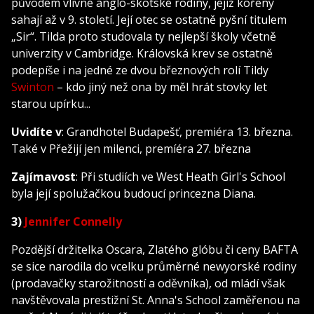
původem vlivné anglo-skotské rodiny, jejíž kořeny
sahají až v 9. století. Její otec se ostatně pyšní titulem
„Sir“. Tilda proto studovala ty nejlepší školy včetně
univerzity v Cambridge. Královská krev se ostatně
podepíše i na jedné ze dvou březnových rolí Tildy
Swinton
– kdo jiný než ona by měl hrát stovky let
starou upírku...
Uvidíte v
: Grandhotel Budapešť, premiéra 13. března.
Také v Přežijí jen milenci, premíéra 27. března
Zajímavost
: Při studiích ve West Heath Girl's School
byla její spolužačkou budoucí princezna Diana.
3)
Jennifer Connelly
Pozdější držitelka Oscara, Zlatého glóbu či ceny BAFTA
se sice narodila do vcelku průměrné newyorské rodiny
(prodavačky starožitností a oděvníka), od mládí však
navštěvovala prestižní St. Anna's School zaměřenou na