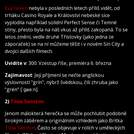
Eva Green
nebyla v posledních letech příliš vidět, od
trháku Casino Royale a Království nebeské sice
vyplodila například solidní Perfect Sense či Temné
stíny, přesto byla na náš vkus až příliš zakopaná. To se
letos změní, vedle druhé Třístovky (jako jedna ze
záporaček) se na ní můžeme těšit i v novém Sin City a
dvojici dalších filmech.
Uvidíte v
: 300: Vzestup říše, premiéra 6. března
Zajímavost
: Její příjmení se nečte anglickou
výslovností "grín", nýbrž švédskou, čili zhruba jako
"grén" [ˈɡʁeːn].
2)
Tilda Swinton
Jenom málokterá herečka se může pochlubit podobně
širokým záběrem a originálním vzhledem jako Britka
Tilda Swinton
. Často se objevuje v rolích v uměleckých