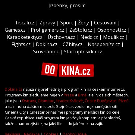
Jízdenky, prosím!
Tiscali.cz
|
Zprávy
|
Sport
|
Ženy
|
Cestování
|
Games.cz
|
Profigamers.cz
|
ZeStolu.cz
|
Osobnosti.cz
|
Karaoketexty.cz
|
Úschovna.cz
|
Nedd.cz
|
Moulík.cz
|
Fights.cz
|
Dokina.cz
|
CZhity.cz
|
Našepeníze.cz
|
Srovnám.cz
|
StartupInsider.cz
Dokina.cz
nabízí nejpřehlednější program kin na českém internetu.
Programy kin sledujeme nejen v
Praze
a
Brně
, ale i v dalších městech,
jako jsou
Ostrava
,
Olomouc
,
Hradec Králové
,
České Budějovice
,
Plzeň
a na mnoha dalších místech. Stejně tak vedle nejznámějších sítí
Cinema City a Cinestar přinášíme i programy menších kin po celé
České republice. Náš program kin je vždy kompletní a přehledný,
takže snadno zjistíte, na jaký film a do jakého kina zajít.
Reklama
|
Redakce
|
Cookies
|
Osobní údaje