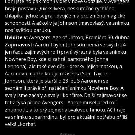
Loni jste ho pak mohli vidět v nové Godzille. V Avengers
hraje postavu Quicksilvera, neskutečně rychlého
chlapíka, jehož ségra - dvojče má pro změnu magické
schopnosti. A ačkoliv je Johnson tmavovlasý, ve snímku
nosí světlou paruku.
Uvidíte v:
Avengers: Age of Ultron, Premiéra 30. dubna
Zajímavost:
Aaron Taylor Johnson nemá ve svých 24
jen řadu zajímavých rolí (první výrazná byla ve snímku
Nowhere Boy, kde si zahrál samotného Johna
Lennona), ale také dvě děti - dcerky. Jejich matkou, a
Aaronovu manželkou je režisérka Sam Taylor -
Johnson, která je starší o 23 let. S Aaronem se
seznámili právě při natáčení snímku Nowhere Boy. A
svaly jsme začaly a svaly i končíme. Další zajímavost se
totiž týká přímo Avengers - Aaron musel před rolí
zhubnout, a to prý zejména svalovou hmotu. Ač hraje
ve snímku superhrdinu, byl pro aktuální potřebu příliš
velká „korba“.