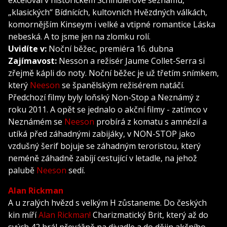
„klasických“ Bídnících, kultovních Hvězdných válkách,
komornějším Kinseym i velké a vtipné romantice Láska
nebeská. A to jsme jen na zlomku rolí.
Uvidíte v:
Noční běžec, premiéra 16. dubna
Zajímavost:
Nesson a režisér Jaume Collet-Serra si
zřejmě kápli do noty. Noční běžec je už třetím snímkem,
který
Neeson
se španělským režisérem natáčí.
Předchozí filmy byly loňský Non-Stop a Neznámý z
roku 2011. A opět se jednalo o akční filmy - zatímco v
Neznámém se
Neeson
probírá z komatu s amnézií a
utíká před záhadnými zabijáky, v NON-STOP jako
vzdušný šerif bojuje se záhadným teroristou, který
neméně záhadně zabíjí cestující v letadle, na jehož
palubě
Neeson
sedí.
Alan Rickman
A u zralých hvězd s velkým H zůstaneme. Do českých
kin míří
Alan Rickman!
Charizmatický Brit, který až do
svých 42 hrál převážně na divadle a do dějin akčního