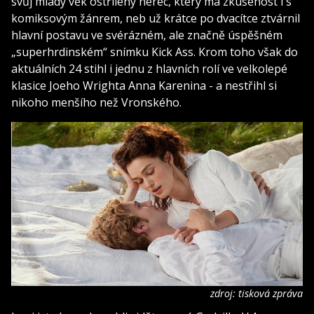
svůj mladý věk ostřílený herec, který má zkušenost i s
komiksovým žánrem, neb už krátce po dvacítce ztvárnil
hlavní postavu ve svérázném, ale značně úspěšném
„superhrdinském“ snímku Kick Ass. Krom toho však do
aktuálních 24 stihl i jednu z hlavních rolí ve velkolepé
klasice Joeho Wrighta Anna Karenina - a nestřihl si
nikoho menšího než Vronského.
zdroj: tisková zpráva