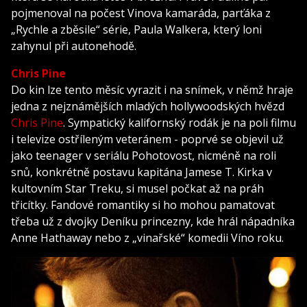
pojmenoval na počest Vinova kamaráda, parťáka z
„Rychle a zběsile“ série, Paula Walkera, který loni
zahynul při autonehodě.
Chris Pine
Do kin lze tento měsíc vyrazit i na snímek, v němž hraje
jedna z nejznámějších mladých hollywoodských hvězd
Chris Pine
. Sympatický kalifornský rodák je na poli filmu
i televize ostříleným veteránem - poprvé se objevil už
jako teenager v seriálu Pohotovost, nicméně na roli
snů, konkrétně postavu kapitána Jamese T. Kirka v
kultovním Star Treku, si musel počkat až na práh
třicítky. Fandové romantiky si ho mohou pamatovat
třeba už z dvojky Deníku princezny, kde hrál nápadníka
Anne Hathaway nebo z „vinařské“ komedii Víno roku.