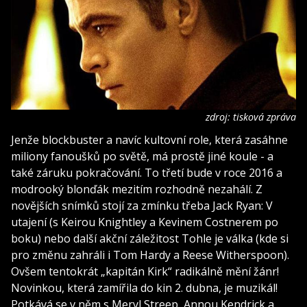
zdroj: tisková zpráva
Jenže blockbuster a navíc kultovní role, která zasáhne
miliony fanoušků po světě, má prostě jiné koule - a
také záruku pokračování. To třetí bude v roce 2016 a
modrooký blonďák mezitím rozhodně nezahálí. Z
novějších snímků stojí za zmínku třeba Jack Ryan: V
utajení (s Keirou Knightley a Kevinem Costnerem po
boku) nebo další akční záležitost Tohle je válka (kde si
pro změnu zahráli i Tom Hardy a Reese Witherspoon).
Ovšem tentokrát „kapitán Kirk“ radikálně mění žánr!
Novinkou, která zamířila do kin 2. dubna, je muzikál!
Potkává se v něm s Meryl Streep, Annou Kendrick a