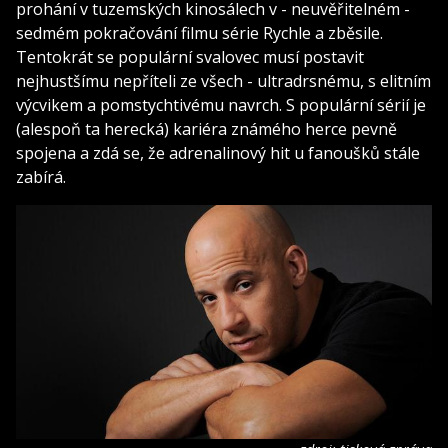
prohání v tuzemských kinosálech v - neuvěřitelném -
sedmém pokračování filmu série Rychle a zběsile.
Tentokrát se populární svalovec musí postavit
nejhustšímu nepříteli ze všech - ultradrsnému, s elitním
výcvikem a pomstychtivému navrch. S populární sérií je
(alespoň ta herecká) kariéra známého herce pevně
spojena a zdá se, že adrenalinový hit u fanoušků stále
zabírá.