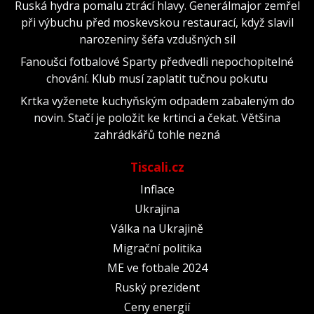
Ruská hydra pomalu ztrácí hlavy. Generálmajor zemřel
při výbuchu před moskevskou restaurací, když slavil
narozeniny šéfa vzdušných sil
Fanoušci fotbalové Sparty předvedli nepochopitelné
chování. Klub musí zaplatit tučnou pokutu
Krtka vyženete kuchyňským odpadem zabaleným do
novin. Stačí je položit ke krtinci a čekat. Většina
zahrádkářů tohle nezná
Tiscali.cz
Inflace
Ukrajina
Válka na Ukrajině
Migrační politika
ME ve fotbale 2024
Ruský prezident
Ceny energií