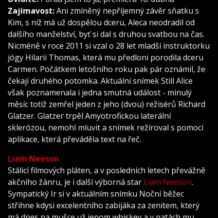
Zajímavost:
Ani zmíněný nepříjemný závěr sňatku s
Kim, s níž má už dospělou dceru, Aleca neodradil od
dalšího manželství, byť si dal s druhou svatbou na čas.
Nicméně v roce 2011 si vzal o 28 let mladší instruktorku
jógy Hilarii Thomas, která mu předloni porodila dceru
Carmen. Počátkem letošního roku pak pár oznámil, že
čekají druhého potomka. Aktuální snímek Still Alice
však poznamenala i jedna smutná událost - minulý
měsíc totiž zemřel jeden z jeho (dvou) režisérů Richard
Glatzer. Glatzer trpěl Amyotrofickou laterální
sklerózou, nemohl mluvit a snímek režíroval s pomocí
aplikace, která převáděla text na řeč.
Liam Neeson
Stálicí filmových pláten, a v posledních letech převážně
akčního žánru, je i další výborná star
Liam Neeson
.
Sympatický Ir si v aktuálním snímku Noční běžec
střihne kdysi excelentního zabijáka za zenitem, který
má dnes na mušce už jenom whiskey a v patách mu