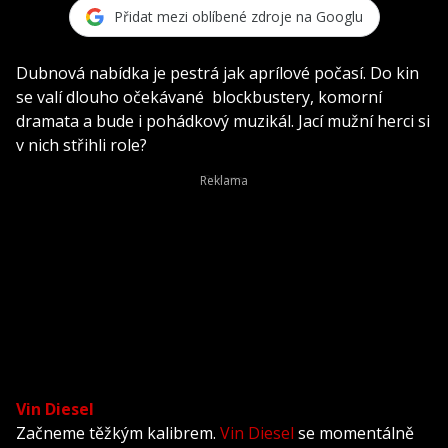
Přidat mezi oblíbené zdroje na Googlu
Dubnová nabídka je pestrá jak aprílové počasí. Do kin
se valí dlouho očekávané blockbustery, komorní
dramata a bude i pohádkový muzikál. Jací mužní herci si
v nich střihli role?
Vin Diesel
Začneme těžkým kalibrem.
Vin Diesel
se momentálně