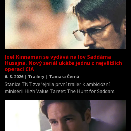
Joel Kinnaman se vydává na lov Saddáma
Husajna. Nový seriál ukáže jednu z největších
operací CIA
6. 8. 2026 | Trailery | Tamara Černá
Stanice TNT zveřejnila první trailer k ambiciózní
minisérii High Value Target: The Hunt for Saddam,
která se vrací k jednomu z nejvýznamnějších okamžiků
novodobých dějin.