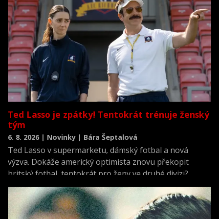
Ted Lasso je zpátky! Tentokrát trénuje ženský
tým
6. 8. 2026 | Novinky | Bára Šeptalová
Ted Lasso v supermarketu, dámský fotbal a nová
výzva. Dokáže americký optimista znovu překopit
britský fotbal, tentokrát pro ženy ve druhé divizi?