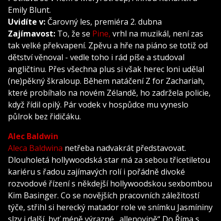
Emily Blunt.
Uvidíte v:
Čarovný les, premiéra 2. dubna
Zajímavost:
To, že se
Pine,
vrhl na muzikál, není zas
tak velké překvapení. Zpěvu a hře na piáno se totiž od
dětství věnoval - vedle toho i rád píše a studoval
angličtinu. Přes všechna plus si však herec loni udělal
(ne)pěkný škraloup. Během natáčení Z for Zachariah,
které probíhalo na novém Zélandě, ho zadržela policie,
když řídil opilý. Pár vodek v hospůdce mu vyneslo
půlrok bez řidičáku.
Alec Baldwin
Aleca Baldwina
netřeba nadvakrát představovat.
Dlouholetá hollywoodská star má za sebou třicetiletou
kariéru s řadou zajímavých rolí i pořádně divoké
rozvodové řízení s někdejší hollywoodskou sexbombou
Kim Basinger. Co se novějších pracovních záležitostí
týče, střihl si herecký matador role ve snímku Jasmíniny
slzy i další, byť méně výrazné „allenovině“ Do Říma s