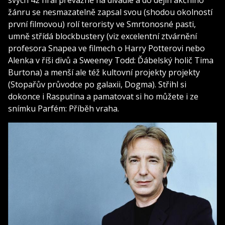
žánru se nesmazatelně zapsal svou (shodou okolností
první filmovou) rolí teroristy ve Smrtonosné pasti,
umně střídá blockbustery (viz excelentní ztvárnění
profesora Snapea ve filmech o Harry Potterovi nebo
Alenka v říši divů a Sweeney Todd: Ďábelský holič Tima
Burtona) a menší ale též kultovní projekty projekty
(Stopařův průvodce po galaxii, Dogma). Střihl si
dokonce i Rasputina a pamatovat si ho můžete i ze
snímku Parfém: Příběh vraha.