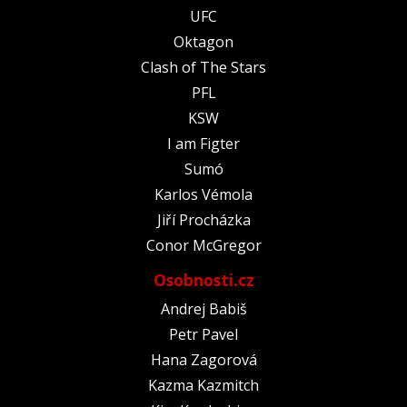
UFC
Oktagon
Clash of The Stars
PFL
KSW
I am Figter
Sumó
Karlos Vémola
Jiří Procházka
Conor McGregor
Osobnosti.cz
Andrej Babiš
Petr Pavel
Hana Zagorová
Kazma Kazmitch