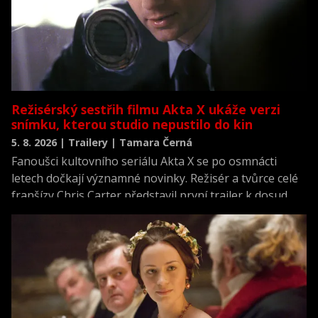
Režisérský sestřih filmu Akta X ukáže verzi
snímku, kterou studio nepustilo do kin
5. 8. 2026 | Trailery | Tamara Černá
Fanoušci kultovního seriálu Akta X se po osmnácti
letech dočkají významné novinky. Režisér a tvůrce celé
franšízy Chris Carter představil první trailer k dosud
neviděné režisérské verzi filmu Akta X: Chci uvěřit.