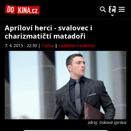
Apríloví herci - svalovec i
charizmatičtí matadoři
7. 4. 2015 - 22:30 |
Téma
|
Ladislav Loukota
zdroj: tisková zpráva