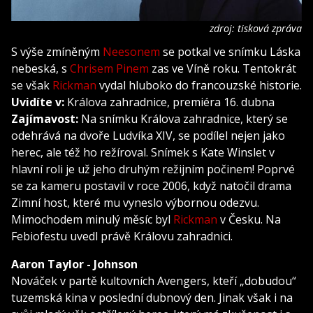
zdroj: tisková zpráva
S výše zmíněným
Neesonem
se potkal ve snímku Láska
nebeská, s
Chrisem Pinem
zas ve Víně roku. Tentokrát
se však
Rickman
vydal hluboko do francouzské historie.
Uvidíte v:
Králova zahradnice, premiéra 16. dubna
Zajímavost:
Na snímku Králova zahradnice, který se
odehrává na dvoře Ludvíka XIV, se podílel nejen jako
herec, ale též ho režíroval. Snímek s Kate Winslet v
hlavní roli je už jeho druhým režijním počinem! Poprvé
se za kameru postavil v roce 2006, když natočil drama
Zimní host, které mu vyneslo výbornou odezvu.
Mimochodem minulý měsíc byl
Rickman
v Česku. Na
Febiofestu uvedl právě Královu zahradnici.
Aaron Taylor - Johnson
Nováček v partě kultovních Avengers, kteří „dobudou“
tuzemská kina v poslední dubnový den. Jinak však i na