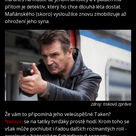
přitom je detektiv, který ho chce dlouhá léta dostat.
Mafiánského (skoro) vysloužilce znovu zmobilizuje až
ohrožení jeho syna.
zdroj: tisková zpráva
Že vám to připomíná jeho veleúspěšné Taken?
Neeson
se na tatíky tvrďáky prostě hodí. Krom toho se
však může pochlubit i řadou dalších rozmanitých rolí -
exceloval v historickém Schindlerově seznamu,