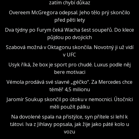
zatím chybí důkaz
Overeem McGregora odepsal. Jeho tělo prý skončilo
před pěti lety
Dva týdny po Furym čeká Wacha šest soupeřů. Do klece
půjdou po dvojicích
Szabová možná v Oktagonu skončila. Novotný ji už vidí
v UFC
Usyk říká, že box je sport pro chudé. Luxus podle něj
bere motivaci
Vémola prodává své slavné „géčko“. Za Mercedes chce
téměř 4,5 milionu
Jaromír Soukup skončil po útoku v nemocnici. Útočníci
měli použít pálku
Na dovolené spala na přistýlce, syn přítele si lehl k
tátovi. Iva z Jihlavy popsala, jak žije jako páté kolo u
vozu