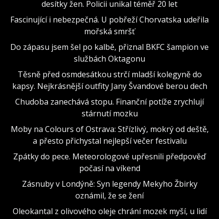
desítky žen. Policii unikal téměř 20 let
Fascinující i nebezpečná. U pobřeží Chorvatska udeřila
mořská smršť
Do zápasu jsem šel po kalbě, přiznal BKFC šampion ve
službách Oktagonu
Těsně před osmdesátkou strčí mladší kolegyně do
kapsy. Nejkrásnější outfity Jany Švandové berou dech
Chudoba zanechává stopu. Finanční potíže zrychlují
stárnutí mozku
Moby na Colours of Ostrava: Střízlivý, mokrý od deště,
a přesto přichystal nejlepší večer festivalu
Zpátky do pece. Meteorologové upřesnili předpověď
počasí na víkend
Zásnuby v Londýně: Syn legendy Mekyho Žbirky
oznámil, že se žení
Oleokantal z olivového oleje chrání mozek myší, u lidí