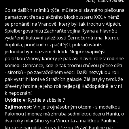
zdroj: tisková zpráva
Co se dalších snímků týče, můžete si slavného plešouna
pamatovat třeba z akčního blockbusteru XXX, v němž
se proháněl na Vranově, který byl tak trochu v Alpách,
Spielbergova hitu Zachraňte vojína Ryana a hlavně z
vydařené kultovní záležitosti Černočerná tma, kterou
doplnila, poněkud rozpačitější, pokračování s
jednoduchým názvem Riddick. Nejpřekvapivější
položkou Vinovy kariéry je pak asi hlavní role v rodinné
komedii Ochránce, kde je tak trochu chůvou pětice dětí
- sirotků - po zavražděném vědci. Další nezvyklou roli
pak vystřihl loni ve Strážcích galaxie. Zlé jazyky tvrdí, že
dřevěný hrdina je jeho rolí nejlepšíJ Každopádně je v ní
k nepoznání.
Uvidíte v:
Rychle a zběsile 7
Zajímavost:
Vin je trojnásobným otcem - s modelkou
Palomou Jimenez má zhruba sedmiletou dceru Haniu, o
dva roky mladšího syna Vincenta a maličkou Pauline,
která se narodila letos v březnu. Právě Pauline pár