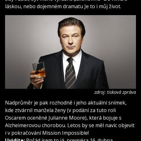
láskou, nebo dojemném dramatu Je to i můj život.
zdroj: tisková zpráva
Nadprůměr je pak rozhodně i jeho aktuální snímek,
kde ztvárnil manžela ženy (v podání za tuto roli
Oscarem oceněné Julianne Moore), která bojuje s
Alzheimerovou chorobou. Letos by se měl navíc objevit
i v pokračování Mission Impossible!
Uvidíte:
Pořád jsem to já, premiéra 16. dubna