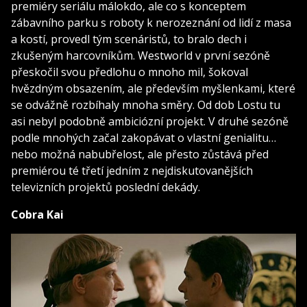
premiéry seriálu málokdo, ale co s konceptem
zábavního parku s roboty k nerozeznání od lidí z masa
a kostí, provedl tým scenáristů, to bralo dech i
zkušeným harcovníkům. Westworld v první sezóně
přeskočil svou předlohu o mnoho mil, šokoval
hvězdným obsazením, ale především myšlenkami, které
se odvážně rozbíhaly mnoha směry. Od dob Lostu tu
asi nebyl podobně ambiciózní projekt. V druhé sezóně
podle mnohých začal zakopávat o vlastní genialitu…
nebo možná nabubřelost, ale přesto zůstává před
premiérou té třetí jedním z nejdiskutovanějších
televizních projektů poslední dekády.
Cobra Kai