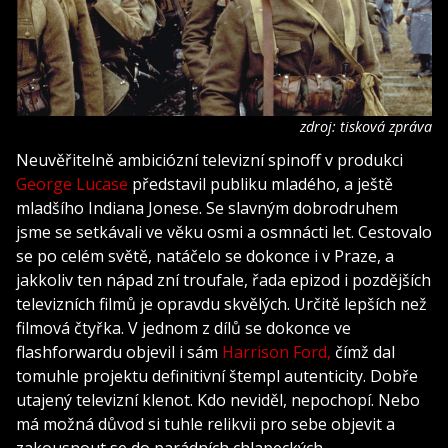
zdroj: tisková zpráva
Neuvěřitelně ambiciózní televizní spinoff v produkci
George Lucase
představil publiku mladého, a ještě
mladšího Indiana Jonese. Se slavným dobrodruhem
jsme se setkávali ve věku osmi a osmnácti let. Cestovalo
se po celém světě, natáčelo se dokonce i v Praze, a
jakkoliv ten nápad zní troufale, řada epizod i pozdějších
televizních filmů je opravdu skvělých. Určitě lepších než
filmová čtyřka. V jednom z dílů se dokonce ve
flashforwardu objevil i sám
Harrison Ford,
čímž dal
tomuhle projektu definitivní štempl autenticity. Dobře
utajený televizní klenot. Kdo neviděl, nepochopí. Nebo
má možná důvod si tuhle relikvii pro sebe objevit a
zakousnout se do parádních chlapeckých