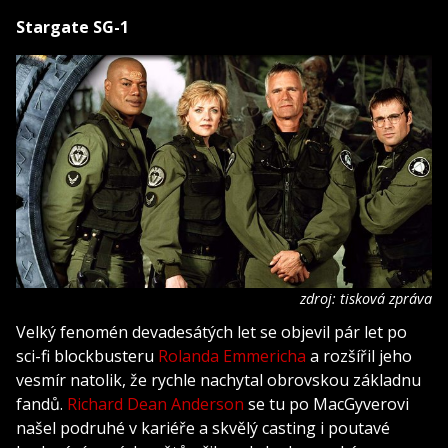
Stargate SG-1
zdroj: tisková zpráva
Velký fenomén devadesátých let se objevil pár let po
sci-fi blockbusteru
Rolanda Emmericha
a rozšířil jeho
vesmír natolik, že rychle nachytal obrovskou základnu
fandů.
Richard Dean Anderson
se tu po MacGyverovi
našel podruhé v kariéře a skvělý casting i poutavé