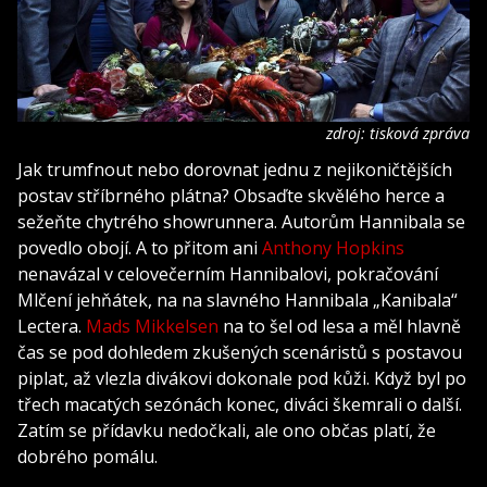
zdroj: tisková zpráva
Jak trumfnout nebo dorovnat jednu z nejikoničtějších
postav stříbrného plátna? Obsaďte skvělého herce a
sežeňte chytrého showrunnera. Autorům Hannibala se
povedlo obojí. A to přitom ani
Anthony Hopkins
nenavázal v celovečerním Hannibalovi, pokračování
Mlčení jehňátek, na na slavného Hannibala „Kanibala“
Lectera.
Mads Mikkelsen
na to šel od lesa a měl hlavně
čas se pod dohledem zkušených scenáristů s postavou
piplat, až vlezla divákovi dokonale pod kůži. Když byl po
třech macatých sezónách konec, diváci škemrali o další.
Zatím se přídavku nedočkali, ale ono občas platí, že
dobrého pomálu.