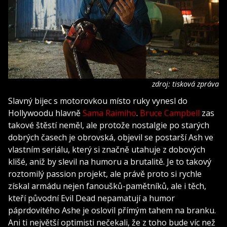
zdroj: tisková zpráva
Slavný bijec s motorovkou místo ruky vynesl do
Hollywoodu hlavně
Sama Raimiho
.
Bruce Campbell
zas
takové štěstí neměl, ale protože nostalgie po starých
dobrých časech je obrovská, objevil se postarší Ash ve
vlastním seriálu, který si značně utahuje z dobových
klišé, aniž by slevil na humoru a brutalitě. Je to takový
roztomilý passion projekt, ale právě proto si rychle
získal armádu nejen fanoušků-pamětníků, ale i těch,
kteří původní Evil Dead nepamatují a humor
páprdovitého Ashe je oslovil přímým tahem na branku.
Ani ti největší optimisti nečekali, že z toho bude víc než