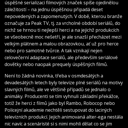
úspěšné serializaci filmových značek spíše ojedinělou
záležitostí – na jednu úspěšnou připadá deset
nepovedených a zapomenutých. V době, kterou branže
označuje za Peak TV, tj. za vrcholné období seriálů, do
nichž se hrnou ti nejlepší herci a na jejichž produkcích
se všeobecně moc nešetří, je ale snazší přecházet mezi
velkým plátnem a malou obrazovkou, ať už pro herce
nebo pro samotné tvůrce. A tak vznikají nejen
celovečerní adaptace seriálů, ale především seriálové
dovětky nebo naopak prequely úspěšných filmů.
Není to žádná novinka, třeba v osmdesátých a
devadesátých letech byly televize plné seriálů na motivy
slavných filmů, ale ve většině případů se jednalo o
animáky. Producenti se tím vyhnuli základní překážce,
totiž že herci z filmů jako byl Rambo, Robocop nebo
Policejní akademie nechtěli sestupovat do laciných
televizních produkcí. Jejich animovaná alter-ega nestála
nic navíc a scenáristé si s nimi mohli dělat co se jim