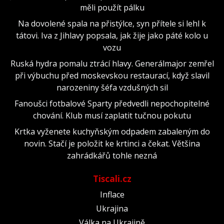
měli použít pálku
Na dovolené spala na přistýlce, syn přítele si lehl k
tátovi. Iva z Jihlavy popsala, jak žije jako páté kolo u
vozu
Ruská hydra pomalu ztrácí hlavy. Generálmajor zemřel
při výbuchu před moskevskou restaurací, když slavil
narozeniny šéfa vzdušných sil
Fanoušci fotbalové Sparty předvedli nepochopitelné
chování. Klub musí zaplatit tučnou pokutu
Krtka vyženete kuchyňským odpadem zabaleným do
novin. Stačí je položit ke krtinci a čekat. Většina
zahrádkářů tohle nezná
Tiscali.cz
Inflace
Ukrajina
Válka na Ukrajině