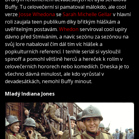
Buffy. Tu celovečerní si pamatoval málokdo, ale cool
verze
Josse Whedona
se
Sarah Michelle Gellar
v hlavní
roli zaujala teen publikum díky břitkým hláškám a
uvěřitelným postavám.
Whedon
servíroval cool upíry
dávno před Stmíváním, a navíc sezónu za sezónou na
svůj lore nabaloval čím dál tím víc hlášek a
popkulturních referencí. I tenhle seriál si vysloužil
spinoff a pomohl většině herců a hereček k rolím v
celovečerních hororech nebo komediích. Dneska je to
všechno dávná minulost, ale kdo vyrůstal v
devadesátkách, nemohl Buffy minout.
Mladý Indiana Jones