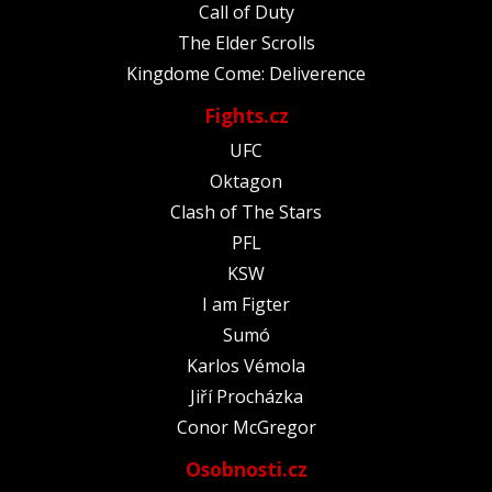
Call of Duty
The Elder Scrolls
Kingdome Come: Deliverence
Fights.cz
UFC
Oktagon
Clash of The Stars
PFL
KSW
I am Figter
Sumó
Karlos Vémola
Jiří Procházka
Conor McGregor
Osobnosti.cz