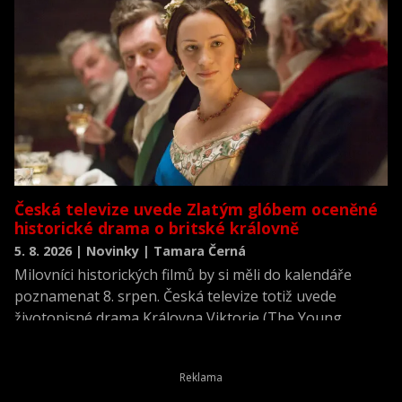
Česká televize uvede Zlatým glóbem oceněné
historické drama o britské královně
5. 8. 2026 | Novinky | Tamara Černá
Milovníci historických filmů by si měli do kalendáře
poznamenat 8. srpen. Česká televize totiž uvede
životopisné drama Královna Viktorie (The Young
Victoria) z roku 2009.