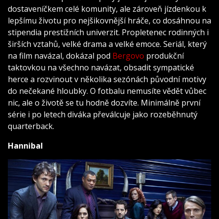
dostaveníčkem celé komunity, ale zároveň jízdenkou k
lepšímu životu pro nejšikovnější hráče, co dosáhnou na
stipendia prestižních univerzit. Propletenec rodinných i
širších vztahů, velké drama a velké emoce. Seriál, který
na film navázal, dokázal pod
Bergovo
produkční
taktovkou na všechno navázat, obsadit sympatické
herce a rozvinout v několika sezónách původní motivy
do nečekané hloubky. O fotbalu nemusíte vědět vůbec
nic, ale o životě se tu hodně dozvíte. Minimálně první
série i po letech diváka převálcuje jako rozeběhnutý
quarterback.
Hannibal