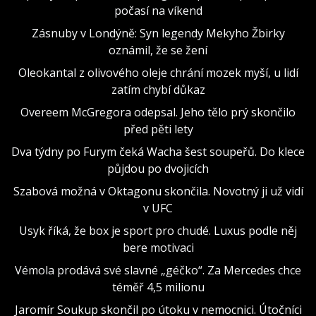
počasí na víkend
Zásnuby v Londýně: Syn legendy Mekyho Žbirky
oznámil, že se žení
Oleokantal z olivového oleje chrání mozek myší, u lidí
zatím chybí důkaz
Overeem McGregora odepsal. Jeho tělo prý skončilo
před pěti lety
Dva týdny po Furym čeká Wacha šest soupeřů. Do klece
půjdou po dvojicích
Szabová možná v Oktagonu skončila. Novotný ji už vidí
v UFC
Usyk říká, že box je sport pro chudé. Luxus podle něj
bere motivaci
Vémola prodává své slavné „géčko“. Za Mercedes chce
téměř 4,5 milionu
Jaromír Soukup skončil po útoku v nemocnici. Útočníci