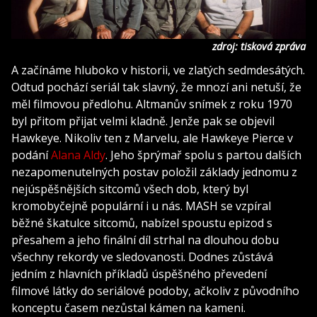
zdroj: tisková zpráva
A začínáme hluboko v historii, ve zlatých sedmdesátých.
Odtud pochází seriál tak slavný, že mnozí ani netuší, že
měl filmovou předlohu. Altmanův snímek z roku 1970
byl přitom přijat velmi kladně. Jenže pak se objevil
Hawkeye. Nikoliv ten z Marvelu, ale Hawkeye Pierce v
podání
Alana Aldy
. Jeho šprýmař spolu s partou dalších
nezapomenutelných postav položil základy jednomu z
nejúspěšnějších sitcomů všech dob, který byl
kromobyčejně populární i u nás. MASH se vzpíral
běžné škatulce sitcomů, nabízel spoustu epizod s
přesahem a jeho finální díl strhal na dlouhou dobu
všechny rekordy ve sledovanosti. Dodnes zůstává
jedním z hlavních příkladů úspěšného převedení
filmové látky do seriálové podoby, ačkoliv z původního
konceptu časem nezůstal kámen na kameni.