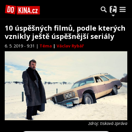
10 úspěšných filmů, podle kterých
vznikly ještě úspěšnější seriály
6. 5. 2019 - 9:31 |
Téma
|
Václav Rybář
zdroj: tisková zpráva