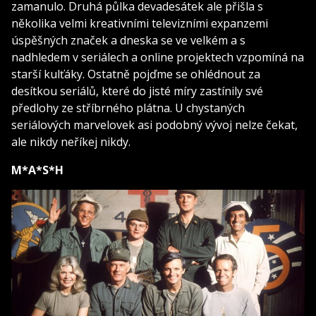
zamanulo. Druhá půlka devadesátek ale přišla s
několika velmi kreativními televizními expanzemi
úspěšných značek a dneska se ve velkém a s
nadhledem v seriálech a online projektech vzpomíná na
starší kulťáky. Ostatně pojďme se ohlédnout za
desítkou seriálů, které do jisté míry zastínily své
předlohy ze stříbrného plátna. U chystaných
seriálových marvelovek asi podobný vývoj nelze čekat,
ale nikdy neříkej nikdy.
M*A*S*H