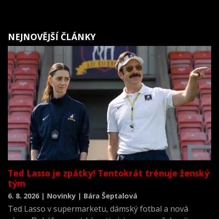
NEJNOVĚJŠÍ ČLÁNKY
Ted Lasso je zpátky! Tentokrát trénuje ženský
tým
6. 8. 2026 | Novinky | Bára Šeptalová
Ted Lasso v supermarketu, dámský fotbal a nová