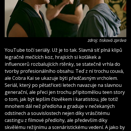
zdroj: tisková zpráva
YouTube točí seriály. Už je to tak. Slavná síť plná klipů
legračně mečících koz, hrajících si koťákek a
influencerů rozbalujících rtěnky, se statečně vrhla do
tvorby profesionálního obsahu. Teď z ní trochu couvá,
ale Cobra Kai se ukazuje býti předčasným vrcholem.
Seriál, který po pětatřiceti letech navazuje na slavnou
generační, ale přeci jen trochu připitomělou teen story
o tom, jak být lepším člověkem i karatistou, jde totiž
mnohem dál než předloha a graduje v nečekaných
odstínech a souvislostech nejen díky vrásčitému
castingu z filmové předlohy, ale především díky
skvělému režijnímu a scenáristickému vedení. A jako by