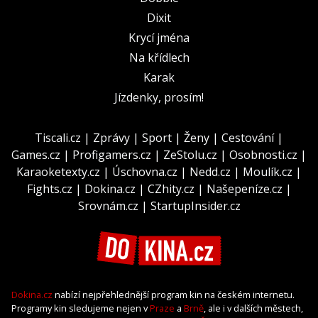
Dixit
Krycí jména
Na křídlech
Karak
Jízdenky, prosím!
Tiscali.cz
|
Zprávy
|
Sport
|
Ženy
|
Cestování
|
Games.cz
|
Profigamers.cz
|
ZeStolu.cz
|
Osobnosti.cz
|
Karaoketexty.cz
|
Úschovna.cz
|
Nedd.cz
|
Moulík.cz
|
Fights.cz
|
Dokina.cz
|
CZhity.cz
|
Našepeníze.cz
|
Srovnám.cz
|
StartupInsider.cz
Dokina.cz
nabízí nejpřehlednější program kin na českém internetu.
Programy kin sledujeme nejen v
Praze
a
Brně
, ale i v dalších městech,