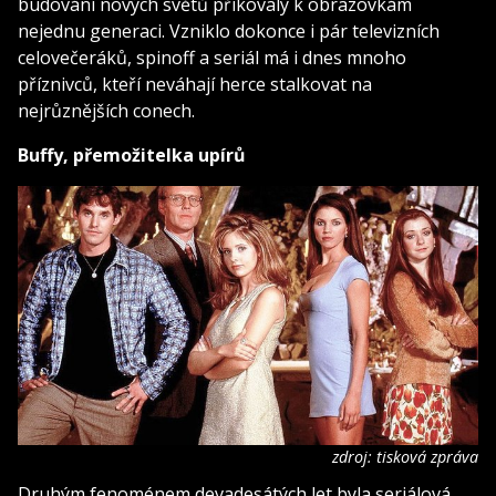
budování nových světů přikovaly k obrazovkám
nejednu generaci. Vzniklo dokonce i pár televizních
celovečeráků, spinoff a seriál má i dnes mnoho
příznivců, kteří neváhají herce stalkovat na
nejrůznějších conech.
Buffy, přemožitelka upírů
zdroj: tisková zpráva
Druhým fenoménem devadesátých let byla seriálová