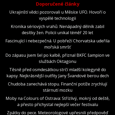
Doporučené články
Ukrajinští vědci pozorovali u Měsíce UFO. Hovoří o
vyspělé technologii
Kronika sériových vrahů: Nenápadný dělník zabil
desítky žen. Policii unikal téměř 20 let
Fascinující i nebezpečná. U pobřeží Chorvatska udeřila
mořská smršť
Do zápasu jsem šel po kalbě, přiznal BKFC šampion ve
službách Oktagonu
Těsně před osmdesátkou strčí mladší kolegyně do
kapsy. Nejkrásnější outfity Jany Švandové berou dech
Chudoba zanechává stopu. Finanční potíže zrychlují
stárnutí mozku
Moby na Colours of Ostrava: Střízlivý, mokrý od deště,
a přesto přichystal nejlepší večer festivalu
Zpátky do pece. Meteorologové upřesnili předpověď