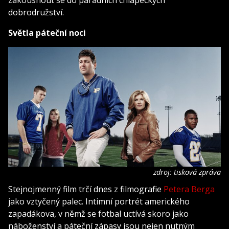
dobrodružství.
Světla páteční noci
zdroj: tisková zpráva
Stejnojmenný film trčí dnes z filmografie
Petera Berga
jako vztyčený palec. Intimní portrét amerického
zapadákova, v němž se fotbal uctívá skoro jako
náboženství a páteční zápasy jsou nejen nutným