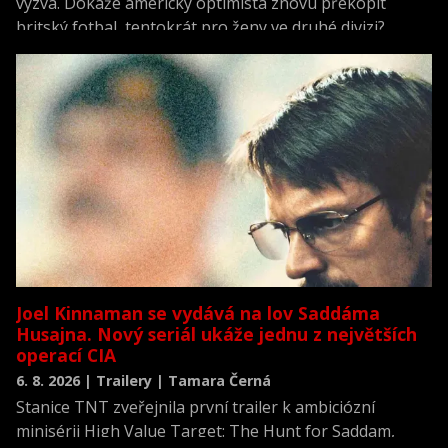
výzva. Dokáže americký optimista znovu překopit
britský fotbal, tentokrát pro ženy ve druhé divizi?
Joel Kinnaman se vydává na lov Saddáma
Husajna. Nový seriál ukáže jednu z největších
operací CIA
6. 8. 2026 | Trailery | Tamara Černá
Stanice TNT zveřejnila první trailer k ambiciózní
minisérii High Value Target: The Hunt for Saddam,