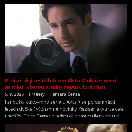
která se vrací k jednomu z nejvýznamnějších okamžiků
novodobých dějin.
Režisérský sestřih filmu Akta X ukáže verzi
snímku, kterou studio nepustilo do kin
5. 8. 2026 | Trailery | Tamara Černá
Fanoušci kultovního seriálu Akta X se po osmnácti
letech dočkají významné novinky. Režisér a tvůrce celé
franšízy Chris Carter představil první trailer k dosud
neviděné režisérské verzi filmu Akta X: Chci uvěřit.