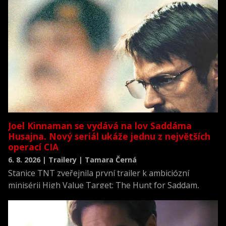
Joel Kinnaman se vydává na lov Saddáma
Husajna. Nový seriál ukáže jednu z největších
operací CIA
6. 8. 2026 | Trailery | Tamara Černá
Stanice TNT zveřejnila první trailer k ambiciózní
minisérii High Value Target: The Hunt for Saddam,
která se vrací k jednomu z nejvýznamnějších okamžiků
novodobých dějin.