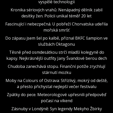
vyspělé technologii
Kronika sériových vrahů: Nenápadný dělník zabil
desítky žen. Policii unikal téměř 20 let
Fascinující i nebezpečná. U pobřeží Chorvatska udeřila
mořská smršť
Do zápasu jsem šel po kalbě, přiznal BKFC šampion ve
službách Oktagonu
Těsně před osmdesátkou strčí mladší kolegyně do
kapsy. Nejkrásnější outfity Jany Švandové berou dech
Chudoba zanechává stopu. Finanční potíže zrychlují
stárnutí mozku
Moby na Colours of Ostrava: Střízlivý, mokrý od deště,
a přesto přichystal nejlepší večer festivalu
Zpátky do pece. Meteorologové upřesnili předpověď
počasí na víkend
Zásnuby v Londýně: Syn legendy Mekyho Žbirky