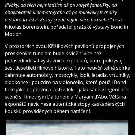
diváky, od těch nejmladších až po zaryté fanoušky, od
obdivovatelů kinematografie až po milovníky techniky
a dobrodružství. Každý si zde najde něco pro sebe,“
říká
Nicolas Borenstein, pořadatel pražské výstavy Bond in
Motion.
V prostorách dvou Křižíkových pavilonů propojených
proskleným tunelem bude k vidění více než
pětasedmdesát výstavních exponátů, které pokrývají
šest desetiletí filmové historie. Tato neuvěřitelná sbírka
zahrnuje automobily, motocykly, lodě, letadla, vrtulníky,
a dokonce i pouzdro na violoncello, které použil Bond
také jako dopravní prostředek – jako sáně v legendární
scéně s Timothym Daltonem a Maryam d’Abo. Většina
exponátů navíc nese autentické stopy kaskadérských
kousků prováděných během natáčení.