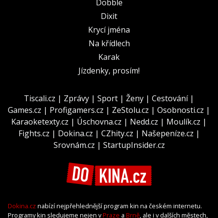
Dobble
Dixit
Krycí jména
Na křídlech
Karak
Jízdenky, prosím!
Tiscali.cz
|
Zprávy
|
Sport
|
Ženy
|
Cestování
|
Games.cz
|
Profigamers.cz
|
ZeStolu.cz
|
Osobnosti.cz
|
Karaoketexty.cz
|
Úschovna.cz
|
Nedd.cz
|
Moulík.cz
|
Fights.cz
|
Dokina.cz
|
CZhity.cz
|
Našepeníze.cz
|
Srovnám.cz
|
StartupInsider.cz
Dokina.cz
nabízí nejpřehlednější program kin na českém internetu.
Programy kin sledujeme nejen v
Praze
a
Brně
, ale i v dalších městech,