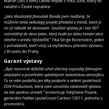
Martin DBS z filmu
Casino Royale
z roku 2006, který se
natáčel v České republice.
„Jako dlouholetý fanoušek Bonda jsem nadšený, že
můžeme tento velkolepý projekt předvést v městě, které je
mi už několik let domovem. Součástí výstavy je i bar 007
rozmístěný do dvou pater, který bude po dobu konání akce
otevřen v areálu Výstaviště,“
říká Serge Borenstein, jeden
z pořadatelů, kteří stojí za myšlenkou přenést výstavu
z Bruselu do Prahy.
Garant výstavy
„Bylo nesmírně důležité oživit všechny exponáty filmovými
ukázkami a prostředím vytvářejícím autentickou atmosféru.
To se nám podařilo jen díky podpoře a vedení společnosti
EON Productions, která nám umožnila zdokonalit výstavu
na tak vysokou úroveň,“
komentuje Stéphane Pisane,
generální ředitel společnosti Carbon 12011, jednoho z
promotérů.