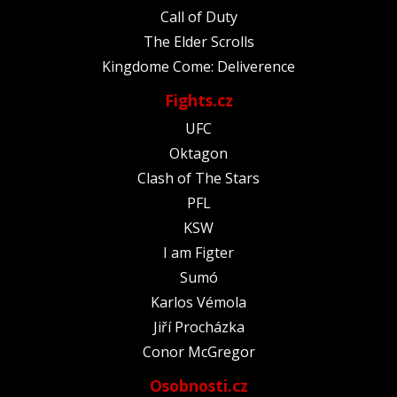
Call of Duty
The Elder Scrolls
Kingdome Come: Deliverence
Fights.cz
UFC
Oktagon
Clash of The Stars
PFL
KSW
I am Figter
Sumó
Karlos Vémola
Jiří Procházka
Conor McGregor
Osobnosti.cz