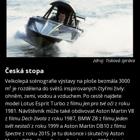
zdroj: Tisková zpráva
Česká stopa
Velkolepá scénografie výstavy na ploše bezmála 3000
m² je rozdělena do světů inspirovaných čtyřmi živly:
ohněm, zemí, vodou a vzduchem. Po cestě najdete
model Lotus Esprit Turbo z filmu
Jen pro tvé oči
z roku
1981. Návštěvník může také obdivovat Aston Martin V8
z filmu
Dech života
z roku 1987, BMW Z8 z filmu
Jeden
svět nestačí
z roku 1999 a Aston Martin DB10 z filmu
Spectre
z roku 2015. Je tu dokonce i skutečný Aston