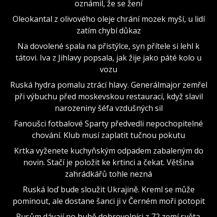
oznámil, že se žení
Oleokantal z olivového oleje chrání mozek myší, u lidí
zatím chybí důkaz
Na dovolené spala na přistýlce, syn přítele si lehl k
tátovi. Iva z Jihlavy popsala, jak žije jako páté kolo u
vozu
Ruská hydra pomalu ztrácí hlavy. Generálmajor zemřel
při výbuchu před moskevskou restaurací, když slavil
narozeniny šéfa vzdušných sil
Fanoušci fotbalové Sparty předvedli nepochopitelné
chování. Klub musí zaplatit tučnou pokutu
Krtka vyženete kuchyňským odpadem zabaleným do
novin. Stačí je položit ke krtinci a čekat. Většina
zahrádkářů tohle nezná
Ruská loď bude sloužit Ukrajině. Kreml se může
pominout, ale dostane šanci ji v Černém moři potopit
Rusům dávají po hubě dobrovolníci z 72 zemí světa.