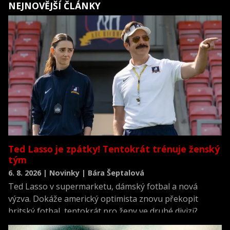
NEJNOVĚJŠÍ ČLÁNKY
Ted Lasso je zpátky! Tentokrát trénuje ženský
tým
6. 8. 2026 | Novinky | Bára Šeptalová
Ted Lasso v supermarketu, dámský fotbal a nová
výzva. Dokáže americký optimista znovu překopit
britský fotbal, tentokrát pro ženy ve druhé divizi?