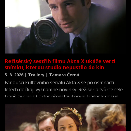
Režisérský sestřih filmu Akta X ukáže verzi
snímku, kterou studio nepustilo do kin
5. 8. 2026 | Trailery | Tamara Černá
Fanoušci kultovního seriálu Akta X se po osmnácti
letech dočkají významné novinky. Režisér a tvůrce celé
franšízy Chris Carter představil první trailer k dosud
neviděné režisérské verzi filmu Akta X: Chci uvěřit.