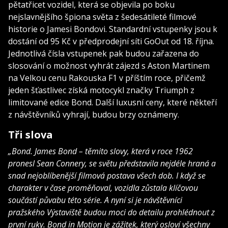
pětatřicet vozidel, která se objevila po boku
nejslavnějšího špiona světa z šedesátileté filmové
historie o Jamesi Bondovi. Standardní vstupenky jsou k
dostání od 95 Kč v předprodejní síti GoOut od 18. října.
Jednotlivá čísla vstupenek pak budou zařazena do
slosování o možnost vyhrát zájezd s Aston Martinem
na Velkou cenu Rakouska F1 v příštím roce, přičemž
jeden šťastlivec získá motocykl značky Triumph z
limitované edice Bond. Další luxusní ceny, které někteří
z návštěvníků vyhrají, budou brzy oznámeny.
Tři slova
„Bond. James Bond – těmito slovy, která v roce 1962
pronesl Sean Connery, se světu představila nejdéle hraná a
snad nejoblíbenější filmová postava všech dob. I když se
charakter v čase proměňoval, vozidla zůstala klíčovou
součástí půvabu této série. A nyní si je návštěvníci
pražského Výstaviště budou moci do detailu prohlédnout z
první ruky. Bond in Motion je zážitek, který osloví všechny