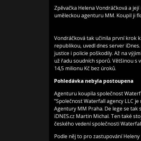
Zpěvačka Helena Vondráčková a její 
uměleckou agenturu MM. Koupil ji flo
Vondráčková tak učinila první krok 
republikou, uvedl dnes server iDnes.
justice i policie poškodily. Až na vý
už řadu soudních sporů. Většinou s vy
14,5 milionu Kč bez úroků.
Pohledávka nebyla postoupena
Agenturu koupila společnost Waterfal
"Společnost Waterfall agency LLC je 
Agentury MM Praha. De lege se tak s
iDNES.cz Martin Michal. Ten také sto
českého vedení společnosti Waterfal
Podle něj to pro zastupování Hele