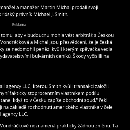
manžel a manažer Martin Michal prodali svoji
ridský právník Michael J. Smith.
k tomu, aby v budoucnu mohla vést arbitráž s Českou
 Vondráčková a Michal jsou přesvědčeni, že je česká
jimky se nedomohli peněz, kvůli kterým zpěvačka vedla
davatelstvími bulvárních deníků. Škody vyčíslili na
l agency LLC, kterou Smith kvůli transakci založil.
nyní fakticky stoprocentním vlastníkem podílu
tane, když to v Česku zapíše obchodní soud," řekl
jí na základě rozhodnutí amerického vlastníka v čele
l agency LLC.
ny Vondráčkové neznamená prakticky žádnou změnu. Ta