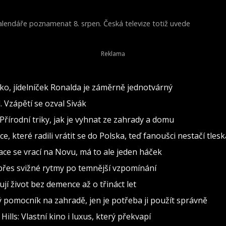
 kalendáře poznamenat 8. srpen. Česká televize totiž uvede
Young Victoria) z roku 2009.
o, jídelníček Ronalda je záměrně jednotvárný
 Vzápětí se ozval Sivák
Přírodní triky, jak je vyhnat ze zahrady a domu
, které radili vrátit se do Polska, teď fanoušci nestačí tlesk
inace se vrací na Novu, má to ale jeden háček
d přes svižné rytmy po temnější vzpomínání
jí život bez demence až o třináct let
ělý pomocník na zahradě, jen je potřeba ji použít správně
lls: Vlastní kino i luxus, který překvapí