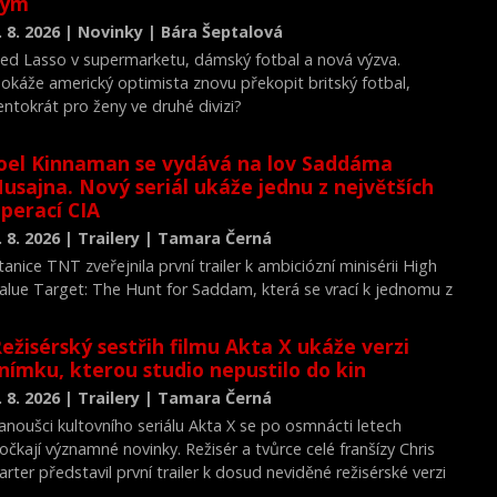
tým
. 8. 2026 | Novinky | Bára Šeptalová
ed Lasso v supermarketu, dámský fotbal a nová výzva.
okáže americký optimista znovu překopit britský fotbal,
entokrát pro ženy ve druhé divizi?
oel Kinnaman se vydává na lov Saddáma
usajna. Nový seriál ukáže jednu z největších
perací CIA
. 8. 2026 | Trailery | Tamara Černá
tanice TNT zveřejnila první trailer k ambiciózní minisérii High
alue Target: The Hunt for Saddam, která se vrací k jednomu z
ejvýznamnějších okamžiků novodobých dějin.
ežisérský sestřih filmu Akta X ukáže verzi
nímku, kterou studio nepustilo do kin
. 8. 2026 | Trailery | Tamara Černá
anoušci kultovního seriálu Akta X se po osmnácti letech
očkají významné novinky. Režisér a tvůrce celé franšízy Chris
arter představil první trailer k dosud neviděné režisérské verzi
ilmu Akta X: Chci uvěřit.