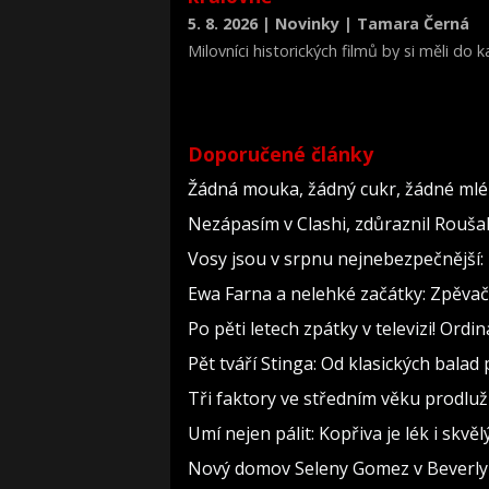
5. 8. 2026 | Novinky | Tamara Černá
Milovníci historických filmů by si měli do
životopisné drama Královna Viktorie (The 
Doporučené články
Žádná mouka, žádný cukr, žádné mlék
Nezápasím v Clashi, zdůraznil Roušal.
Vosy jsou v srpnu nejnebezpečnější: 
Ewa Farna a nelehké začátky: Zpěvačce
Po pěti letech zpátky v televizi! Ord
Pět tváří Stinga: Od klasických bala
Tři faktory ve středním věku prodlužu
Umí nejen pálit: Kopřiva je lék i skv
Nový domov Seleny Gomez v Beverly Hi