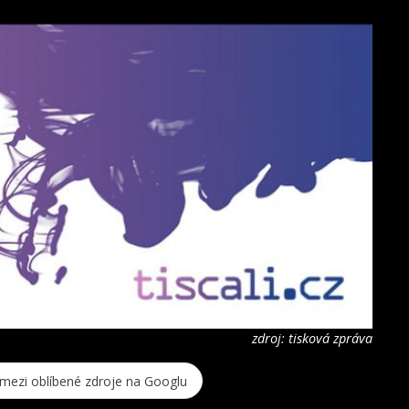
zdroj: tisková zpráva
 mezi oblíbené zdroje na Googlu