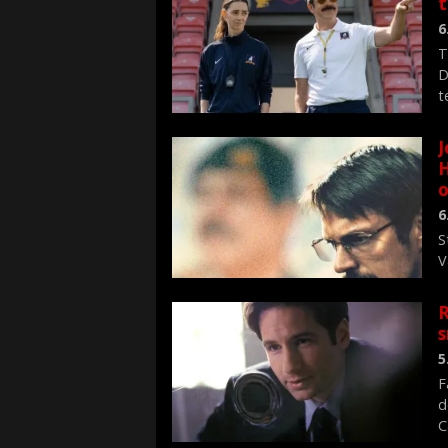
6
T
D
t
J
H
o
6
S
V
n
R
s
5
F
d
C
f