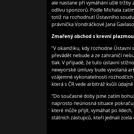
ale nastane při vymáhání ušlé tržby 
odlivu sponzorů. Podle Michala zatí
totiž na rozhodnutí Ústavního soudu. 
právnička Vondráčkové Jana Gavlaso
Zmařený obchod s krevní plazmou
"V okamžiku, kdy rozhodne Ústavní 
převádět nebude a ze zahraničí nebu
tlak. V případě, že tuto ústavní stí
newyorské úmluvy bude vyvolaná arb
vzájemné vykonatelnosti rozhodčích 
která s ČR vede arbitráž kvůli údaj
"Do současné doby jsme zatím bohuže
naprosto neúnosná situace pokračuje 
které může přijít, vymáhat po lidech, 
státních zástupců, kteří jednali zcel