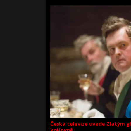
Česká televize uvede Zlatým g
královně