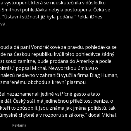
za vystoupení, která se neuskutečnila v důsledku
m Smithovi pohledávka nebyla postoupena. Čeká se
"Ústavní stížnost již byla podána," řekla iDnes
vá .
soud a dá paní Vondráčkové za pravdu, pohledávka se
de na Českou republiku kvůli této pohledávce žádný
žnost soud zamítne, bude prodána do Ameriky a podle
itráž," popsal Michal. Newyorskou úmluvu o
nálezů nedávno v zahraničí využila firma Diag Human,
ně zmařenému obchodu s krevní plazmou.
l nezaznamenali jediné vstřícné gesto a tato
dál. Český stát má jedinečnou příležitost peníze, o
kteří to způsobili. Jsou známa jak jména policistů, tak
a úmyslně chybně a v rozporu se zákony," dodal Michal.