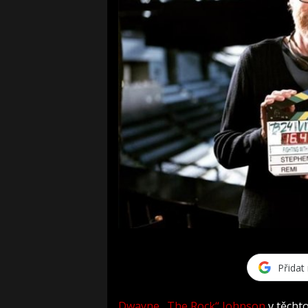
Přidat
Dwayne „The Rock“ Johnson
v těchto