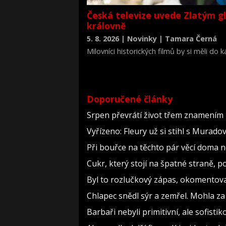
Česká televize uvede Zlatým g
královně
5. 8. 2026 | Novinky | Tamara Černá
Milovníci historických filmů by si měli do
životopisné drama Královna Viktorie (The 
Doporučené články
Srpen převrátí život třem znamením 
Vyřízeno: Fleury už si stihl s Murad
Při bouřce na těchto pár věcí doma 
Cukr, který stojí na špatné straně, 
Byl to rozlučkový zápas, okomento
Chlapec snědl sýr a zemřel. Mohla za
Barbaři nebyli primitivní, ale sofistiko