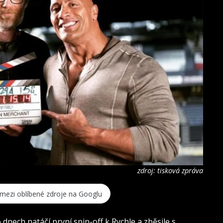
zdroj: tisková zpráva
 mezi oblíbené zdroje na Googlu
 dnech natáčí první spin-off k Rychle a zběsile s