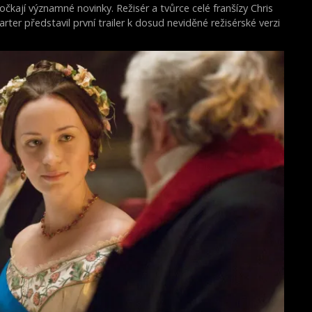
očkají významné novinky. Režisér a tvůrce celé franšízy Chris
arter představil první trailer k dosud neviděné režisérské verzi
ilmu Akta X: Chci uvěřit.