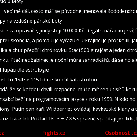
ošlo u Mety
seň „Veď mě dál, cesto má“ se původně jmenovala Rododendro
ipy na vzdušné pánské boty
isíce za opraváře, jindy stojí 10 000 Kč. Regál s nářadím je v
ptér skončila, a pomalu je vyřazuje. Ukrajinci je proškolili, j
sika a chuť předčí i citrónovku. Stačí 500 g rajčat a jeden citr
ínku. Ptačinec žabinec je noční můra zahrádkářů, dá se ho al
lupáci dle astrologie
Let Tu-154 se 115 lidmi skončil katastrofou
adá, že se každou chvíli rozpadne, může mít cenu tisíců kor
ransakcí běží na programovacím jazyce z roku 1959. Nikdo ho
iony, Putin panikaří. Wildberries ovládají kavkazské klany a 
tisíce lidí. Příklad 18 : 3 + 7 × 5 správně spočítají jen lidé, 
cz
Fights.cz
Osobnosti.c