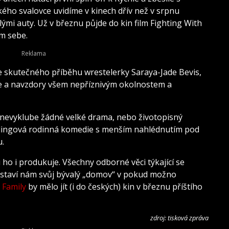
ho svalovce uvidíme v kinech dřív než v srpnu
hlými auty. Už v březnu půjde do kin film Fighting With
ám sebe.
le skutečného příběhu wrestelerky Saraya-Jade Bevis,
e a navzdory všem nepříznivým okolnostem a
š nevyklube žádné velké drama, nebo životopisný
tlingová rodinná komedie s menším nahlédnutím pod
u.
 ho i produkuje. Všechny odborné věci týkající se
edstaví nám svůj bývalý „domov“ v pokud možno
 Family
by mělo jít (i do českých) kin v březnu příštího
zdroj: tisková zpráva