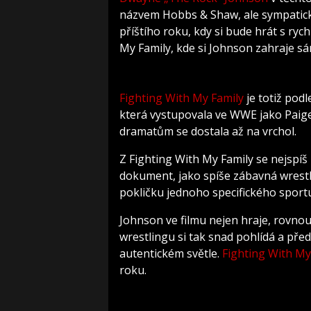
názvem Hobbs & Shaw, ale sympatické
příštího roku, kdy si bude hrát s ryc
My Family, kde si Johnson zahraje s
Fighting With My Family
je totiž pod
která vystupovala ve WWE jako Paig
dramatům se dostala až na vrchol.
Z Fighting With My Family se nejspí
dokument, jako spíše zábavná wres
pokličku jednoho specifického sport
Johnson ve filmu nejen hraje, rovnou
wrestlingu si tak snad pohlídá a př
autentickém světle.
Fighting With My
roku.