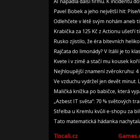
AI napadla další firmu. K incidentu d
Pavel Bobek a jeho největší hit: Pí
Odlehčete v létě svým nohám aneb t
Krabička za 125 Kč z Actionu ušetří t
Rusko zjistilo, že éra bitevních heliko
Rajčata do limonády? V Itálii je to kla
Kvete i v zimě a stačí mu kousek koř
Nejhloupější znamení zvěrokruhu: 4 h
Ve vzduchu vydržel jen devět minut. 
Maličká knížka po babičce, která vyp
„Azbest IT světa“: 70 % světových t
Střelba u Kremlu kvůli e-shopu za bil
Tato matematická hádanka nachytala už 
Tiscali.cz
Games.