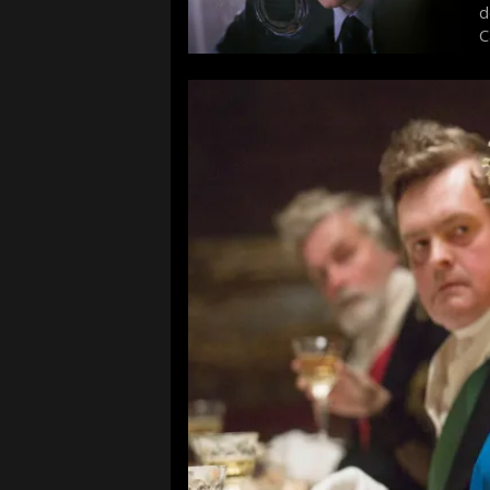
d
C
f