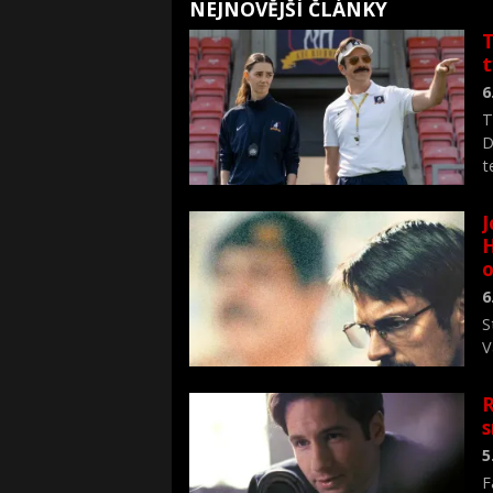
NEJNOVĚJŠÍ ČLÁNKY
T
6
T
D
t
J
H
o
6
S
V
n
R
s
5
F