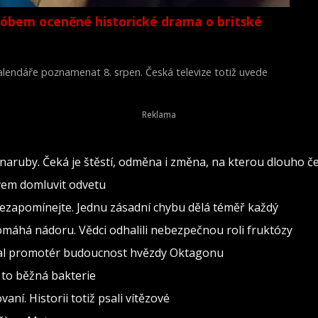
lóbem oceněné historické drama o britské
 kalendáře poznamenat 8. srpen. Česká televize totiž uvede
Young Victoria) z roku 2009.
naruby. Čeká je štěstí, odměna i změna, na kterou dlouho č
ovem domluvit odvetu
nezapomínejte. Jednu zásadní chybu dělá téměř každý
pomáhá nádoru. Vědci odhalili nebezpečnou roli fruktózy
val promotér budoucnost hvězdy Oktagonu
 to běžná bakterie
vaní. Historii totiž psali vítězové