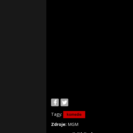
Tagy:
komedie
Zdroje:
MGM