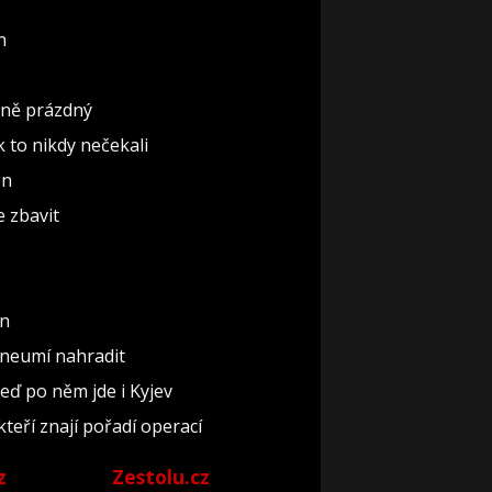
n
ěčně prázdný
ak to nikdy nečekali
ón
e zbavit
un
 neumí nahradit
teď po něm jde i Kyjev
kteří znají pořadí operací
z
Zestolu.cz