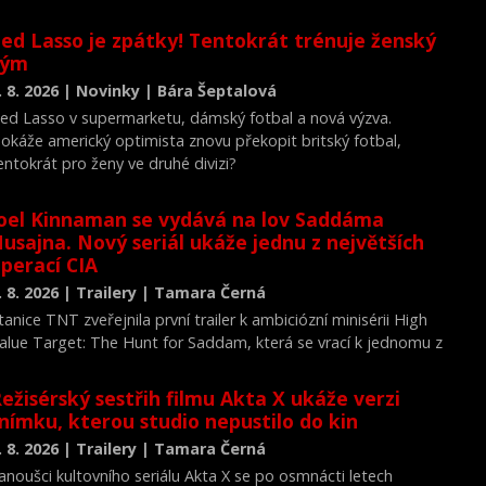
ed Lasso je zpátky! Tentokrát trénuje ženský
tým
. 8. 2026 | Novinky | Bára Šeptalová
ed Lasso v supermarketu, dámský fotbal a nová výzva.
okáže americký optimista znovu překopit britský fotbal,
entokrát pro ženy ve druhé divizi?
oel Kinnaman se vydává na lov Saddáma
usajna. Nový seriál ukáže jednu z největších
perací CIA
. 8. 2026 | Trailery | Tamara Černá
tanice TNT zveřejnila první trailer k ambiciózní minisérii High
alue Target: The Hunt for Saddam, která se vrací k jednomu z
ejvýznamnějších okamžiků novodobých dějin.
ežisérský sestřih filmu Akta X ukáže verzi
nímku, kterou studio nepustilo do kin
. 8. 2026 | Trailery | Tamara Černá
anoušci kultovního seriálu Akta X se po osmnácti letech