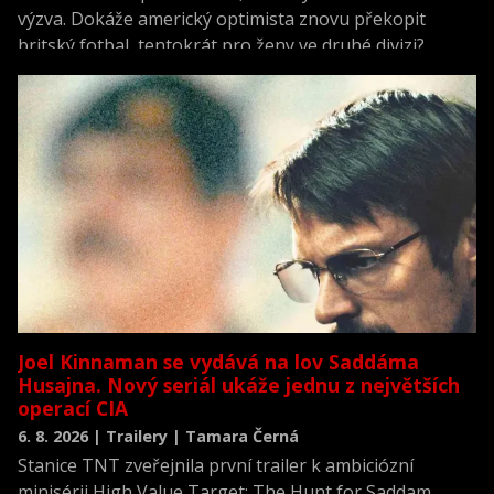
výzva. Dokáže americký optimista znovu překopit
britský fotbal, tentokrát pro ženy ve druhé divizi?
Joel Kinnaman se vydává na lov Saddáma
Husajna. Nový seriál ukáže jednu z největších
operací CIA
6. 8. 2026 | Trailery | Tamara Černá
Stanice TNT zveřejnila první trailer k ambiciózní
minisérii High Value Target: The Hunt for Saddam,