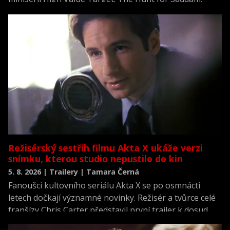
která se vrací k jednomu z nejvýznamnějších okamžiků
novodobých dějin.
Režisérský sestřih filmu Akta X ukáže verzi
snímku, kterou studio nepustilo do kin
5. 8. 2026 | Trailery | Tamara Černá
Fanoušci kultovního seriálu Akta X se po osmnácti
letech dočkají významné novinky. Režisér a tvůrce celé
franšízy Chris Carter představil první trailer k dosud
neviděné režisérské verzi filmu Akta X: Chci uvěřit.