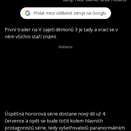
Přidat mezi oblíbené zdroje na Googlu
První trailer na V zajetí démonů 3 je tady a vrací se v
něm všichni staří známí.
Úspěšná hororová série dostane nový díl už 4.
července a opět se bude točit kolem hlavních
protagonistů série, tedy vyšetřovatelů paranormálních