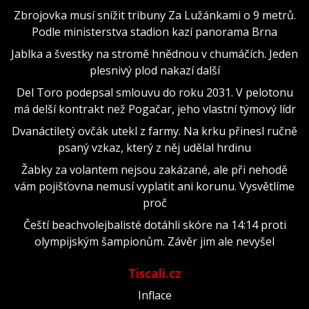
Zbrojovka musí snížit tribuny Za Lužánkami o 9 metrů.
Podle ministerstva stadion kazí panorama Brna
Jablka a švestky na stromě hnědnou v chumáčích. Jeden
plesnivý plod nakazí další
Del Toro podepsal smlouvu do roku 2031. V pelotonu
má delší kontrakt než Pogačar, jeho vlastní týmový lídr
Dvanáctiletý ovčák utekl z farmy. Na krku přinesl ručně
psaný vzkaz, který z něj udělal hrdinu
Žabky za volantem nejsou zakázané, ale při nehodě
vám pojišťovna nemusí vyplatit ani korunu. Vysvětlíme
proč
Čeští beachvolejbalisté dotáhli skóre na 14:14 proti
olympijským šampionům. Závěr jim ale nevyšel
Tiscali.cz
Inflace