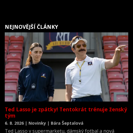
NEJNOVĚJŠÍ ČLÁNKY
Ted Lasso je zpátky! Tentokrát trénuje ženský
tým
6. 8. 2026 | Novinky | Bára Šeptalová
Ted Lasso v supermarketu, dámský fotbal a nová