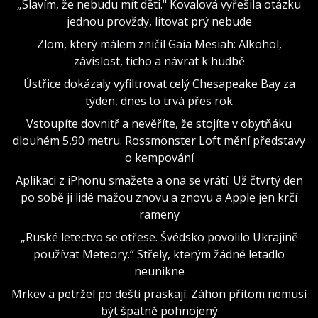
„Slavím, že nebudu mít děti." Kovalová vyřešila otázku
jednou provždy, litovat prý nebude
Zlom, který málem zničil Gaia Mesiah: Alkohol,
závislost, ticho a návrat k hudbě
Ústřice dokázaly vyfiltrovat celý Chesapeake Bay za
týden, dnes to trvá přes rok
Vstoupíte dovnitř a nevěříte, že stojíte v obytňáku
dlouhém 5,90 metru. Rossmönster Loft mění představy
o kempování
Aplikaci z iPhonu smažete a ona se vrátí. Už čtvrtý den
po sobě ji lidé mažou znovu a znovu a Apple jen krčí
rameny
„Ruské letectvo se otřese. Švédsko povolilo Ukrajině
používat Meteory.“ Střely, kterým žádné letadlo
neunikne
Mrkev a petržel po dešti praskají. Záhon přitom nemusí
být špatně pohnojený