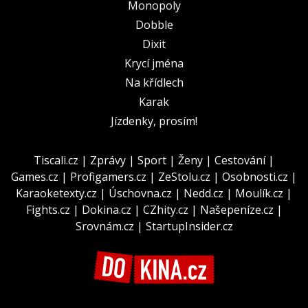
Monopoly
Dobble
Dixit
Krycí jména
Na křídlech
Karak
Jízdenky, prosím!
Tiscali.cz
|
Zprávy
|
Sport
|
Ženy
|
Cestování
|
Games.cz
|
Profigamers.cz
|
ZeStolu.cz
|
Osobnosti.cz
|
Karaoketexty.cz
|
Úschovna.cz
|
Nedd.cz
|
Moulík.cz
|
Fights.cz
|
Dokina.cz
|
CZhity.cz
|
Našepeníze.cz
|
Srovnám.cz
|
StartupInsider.cz