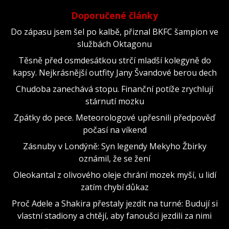
Doporučené články
Do zápasu jsem šel po kalbě, přiznal BKFC šampion ve
službách Oktagonu
Těsně před osmdesátkou strčí mladší kolegyně do
kapsy. Nejkrásnější outfity Jany Švandové berou dech
Chudoba zanechává stopu. Finanční potíže zrychlují
stárnutí mozku
Zpátky do pece. Meteorologové upřesnili předpověď
počasí na víkend
Zásnuby v Londýně: Syn legendy Mekyho Žbirky
oznámil, že se žení
Oleokantal z olivového oleje chrání mozek myší, u lidí
zatím chybí důkaz
Proč Adele a Shakira přestaly jezdit na turné: Budují si
vlastní stadiony a chtějí, aby fanoušci jezdili za nimi