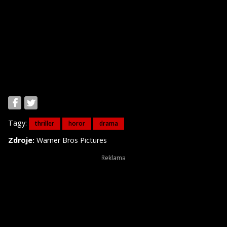
Tagy:
thriller
horor
drama
Zdroje:
Warner Bros Pictures