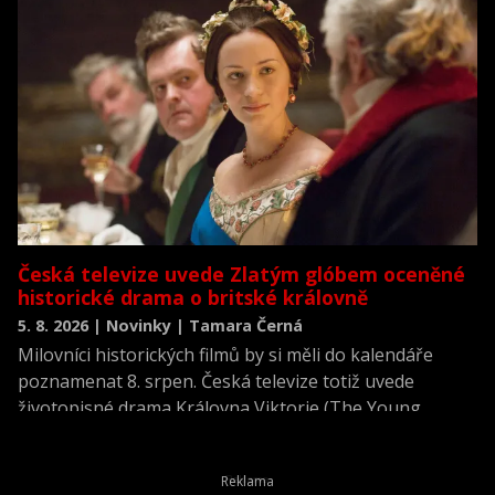
Česká televize uvede Zlatým glóbem oceněné
historické drama o britské královně
5. 8. 2026 | Novinky | Tamara Černá
Milovníci historických filmů by si měli do kalendáře
poznamenat 8. srpen. Česká televize totiž uvede
životopisné drama Královna Viktorie (The Young
Victoria) z roku 2009.