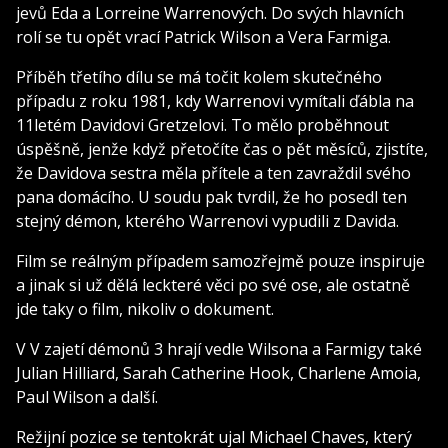
jevů Eda a Lorreine Warrenových. Do svých hlavních
rolí se tu opět vrací Patrick Wilson a Vera Farmiga.
Příběh třetího dílu se má točit kolem skutečného
případu z roku 1981, kdy Warrenovi vymítali ďábla na
11letém Davidovi Gretzelovi. To mělo proběhnout
úspěšně, jenže když přetočíte čas o pět měsíců, zjistíte,
že Davidova sestra měla přítele a ten zavraždil svého
pana domácího. U soudu pak tvrdil, že ho posedl ten
stejný démon, kterého Warrenovi vypudili z Davida.
Film se reálným případem samozřejmě pouze inspiruje
a jinak si už dělá leckteré věci po své ose, ale ostatně
jde taky o film, nikoliv o dokument.
V V zajetí démonů 3 hrají vedle Wilsona a Farmigy také
Julian Hilliard, Sarah Catherine Hook, Charlene Amoia,
Paul Wilson a další.
Režijní pozice se tentokrát ujal Michael Chaves, který