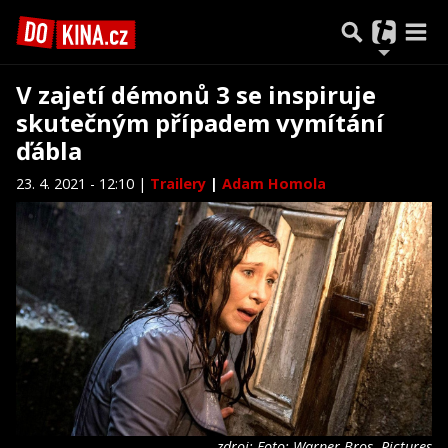
V zajetí démonů 3 se inspiruje
skutečným případem vymítání
ďábla
23. 4. 2021 - 12:10 |
Trailery
|
Adam Homola
zdroj: Foto: Warner Bros. Pictures