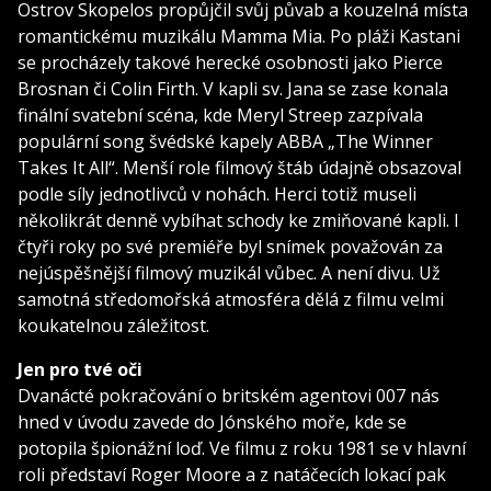
Ostrov Skopelos propůjčil svůj půvab a kouzelná místa
romantickému muzikálu Mamma Mia. Po pláži Kastani
se procházely takové herecké osobnosti jako Pierce
Brosnan či Colin Firth. V kapli sv. Jana se zase konala
finální svatební scéna, kde Meryl Streep zazpívala
populární song švédské kapely ABBA „The Winner
Takes It All“. Menší role filmový štáb údajně obsazoval
podle síly jednotlivců v nohách. Herci totiž museli
několikrát denně vybíhat schody ke zmiňované kapli. I
čtyři roky po své premiéře byl snímek považován za
nejúspěšnější filmový muzikál vůbec. A není divu. Už
samotná středomořská atmosféra dělá z filmu velmi
koukatelnou záležitost.
Jen pro tvé oči
Dvanácté pokračování o britském agentovi 007 nás
hned v úvodu zavede do Jónského moře, kde se
potopila špionážní loď. Ve filmu z roku 1981 se v hlavní
roli představí Roger Moore a z natáčecích lokací pak