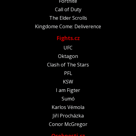
Fortnite
Call of Duty
The Elder Scrolls
Kingdome Come: Deliverence
Fights.cz
UFC
Oktagon
Clash of The Stars
PFL
KSW
I am Figter
Sumó
Karlos Vémola
Jiří Procházka
Conor McGregor
Osobnosti.cz