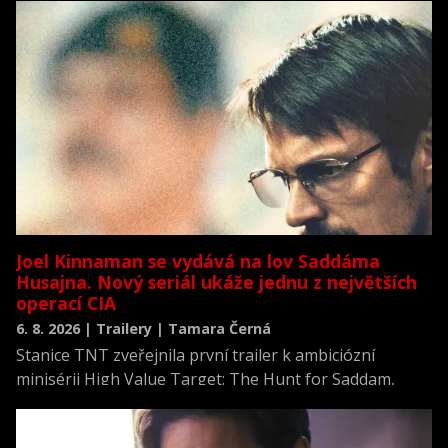
Joel Kinnaman se vydává na lov Saddáma
Husajna. Nový seriál ukáže jednu z největších
operací CIA
6. 8. 2026 | Trailery | Tamara Černá
Stanice TNT zveřejnila první trailer k ambiciózní
minisérii High Value Target: The Hunt for Saddam,
která se vrací k jednomu z nejvýznamnějších okamžiků
novodobých dějin.