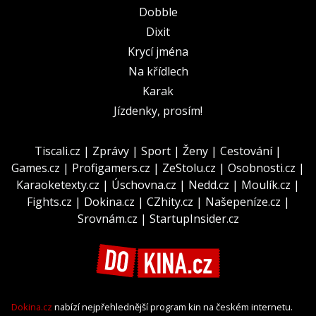
Dobble
Dixit
Krycí jména
Na křídlech
Karak
Jízdenky, prosím!
Tiscali.cz
|
Zprávy
|
Sport
|
Ženy
|
Cestování
|
Games.cz
|
Profigamers.cz
|
ZeStolu.cz
|
Osobnosti.cz
|
Karaoketexty.cz
|
Úschovna.cz
|
Nedd.cz
|
Moulík.cz
|
Fights.cz
|
Dokina.cz
|
CZhity.cz
|
Našepeníze.cz
|
Srovnám.cz
|
StartupInsider.cz
Dokina.cz
nabízí nejpřehlednější program kin na českém internetu.