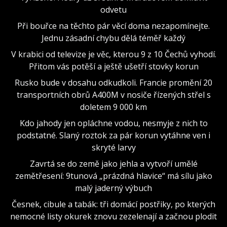
odvetu
Při bouřce na těchto pár věcí doma nezapomínejte.
Jednu zásadní chybu dělá téměř každý
V krabici od televize je věc, kterou 9 z 10 Čechů vyhodí.
Přitom vás potěší a ještě ušetří stovky korun
Rusko bude v dosahu odkudkoli. Francie promění 20
transportních obrů A400M v nosiče řízených střel s
doletem 9 000 km
Kdo jahody jen opláchne vodou, nesmyje z nich to
podstatné. Slaný roztok za pár korun vytáhne ven i
skryté larvy
Zavrtá se do země jako jehla a vytvoří umělé
zemětřesení: 9tunová „prázdná hlavice“ má sílu jako
malý jaderný výbuch
Česnek, cibule a tabák: tři domácí postřiky, po kterých
nemocné listy okurek znovu zezelenají a začnou plodit