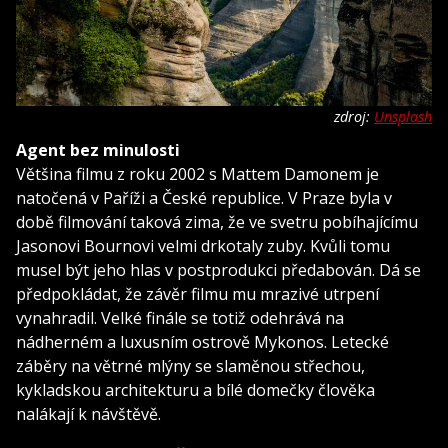
zdroj:
Unsplash
Agent bez minulosti
Většina filmu z roku 2002 s Mattem Damonem je
natočená v Paříži a České republice. V Praze byla v
době filmování taková zima, že ve svetru pobíhajícímu
Jasonovi Bournovi velmi drkotaly zuby. Kvůli tomu
musel být jeho hlas v postprodukci předabován. Dá se
předpokládat, že závěr filmu mu mrazivé utrpení
vynahradil. Velké finále se totiž odehrává na
nádherném a luxusním ostrově Mykonos. Letecké
záběry na větrné mlýny se slaměnou střechou,
kykladskou architekturu a bílé domečky člověka
nalákají k návštěvě.