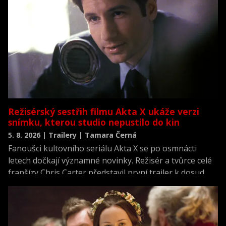
Režisérský sestřih filmu Akta X ukáže verzi
snímku, kterou studio nepustilo do kin
5. 8. 2026 | Trailery | Tamara Černá
Fanoušci kultovního seriálu Akta X se po osmnácti
letech dočkají významné novinky. Režisér a tvůrce celé
franšízy Chris Carter představil první trailer k dosud
neviděné režisérské verzi filmu Akta X: Chci uvěřit.