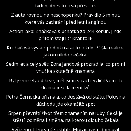
týden, dnes to trvá přes rok
Z auta rovnou na neschopenku? Pravidlo 5 minut,
které vás zachrání před letní angínou
Action láká: Značková sluchátka za 244 korun, jinde
přitom stojí i třikrát tolik
Kuchařová vyšla z podniku a auto nikde. Přišla reakce,
jakou nikdo nečekal
Sedm let a celý svět: Zora Jandová prozradila, co pro ni
vnučka skutečně znamená
Byl jsem celý od krve, měl jsem strach, vylíčil Vémola
dramatické krmení lvů
Petra Černocká přiznala, co dostává od státu: Polovina
důchodu jde okamžitě zpět
Srpen převrátí život třem znamením naruby. Čeká je
štěstí, odměna i změna, na kterou dlouho čekala
Vyřízeno: Fleury už si stihl s Muradovem domluvit