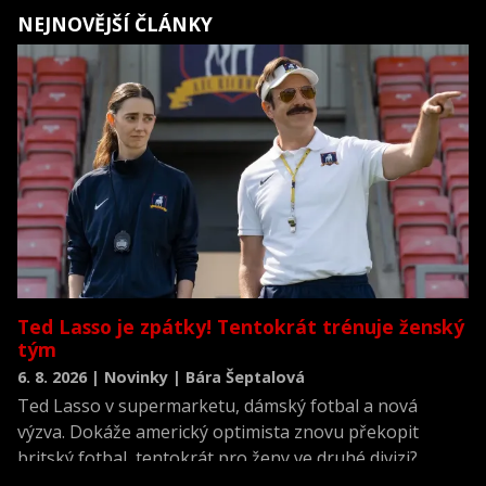
NEJNOVĚJŠÍ ČLÁNKY
Ted Lasso je zpátky! Tentokrát trénuje ženský
tým
6. 8. 2026 | Novinky | Bára Šeptalová
Ted Lasso v supermarketu, dámský fotbal a nová
výzva. Dokáže americký optimista znovu překopit
britský fotbal, tentokrát pro ženy ve druhé divizi?