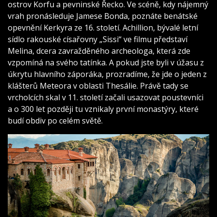
ostrov Korfu a pevninské Řecko. Ve scéně, kdy nájemný
vrah pronásleduje Jamese Bonda, poznáte benátské
opevnění Kerkyra ze 16. století. Achillion, bývalé letní
sídlo rakouské císařovny „Sissi“ ve filmu představí
Melina, dcera zavražděného archeologa, která zde
vzpomíná na svého tatínka. A pokud jste byli v úžasu z
úkrytu hlavního záporáka, prozradíme, že jde o jeden z
klášterů Meteora v oblasti Thesálie. Právě tady se
vrcholcích skal v 11. století začali usazovat poustevníci
a o 300 let později tu vznikaly první monastýry, které
budí obdiv po celém světě.