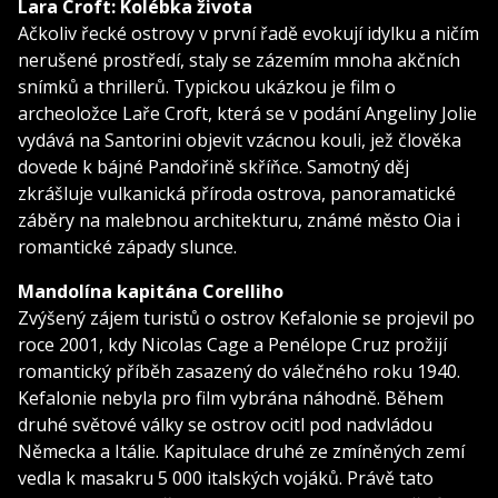
Lara Croft: Kolébka života
Ačkoliv řecké ostrovy v první řadě evokují idylku a ničím
nerušené prostředí, staly se zázemím mnoha akčních
snímků a thrillerů. Typickou ukázkou je film o
archeoložce Laře Croft, která se v podání Angeliny Jolie
vydává na Santorini objevit vzácnou kouli, jež člověka
dovede k bájné Pandořině skříňce. Samotný děj
zkrášluje vulkanická příroda ostrova, panoramatické
záběry na malebnou architekturu, známé město Oia i
romantické západy slunce.
Mandolína kapitána Corelliho
Zvýšený zájem turistů o ostrov Kefalonie se projevil po
roce 2001, kdy Nicolas Cage a Penélope Cruz prožijí
romantický příběh zasazený do válečného roku 1940.
Kefalonie nebyla pro film vybrána náhodně. Během
druhé světové války se ostrov ocitl pod nadvládou
Německa a Itálie. Kapitulace druhé ze zmíněných zemí
vedla k masakru 5 000 italských vojáků. Právě tato