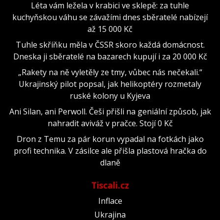
Léta vám ležela v krabici ve sklepě: za tuhle
kuchyňskou váhu se závažími dnes sběratelé nabízejí
až 15 000 Kč
Tuhle skříňku měla v ČSSR skoro každá domácnost.
Dneska ji sběratelé na bazarech kupují i za 20 000 Kč
„Rakety na ně vyletěly ze tmy, vůbec nás nečekali.“
Ukrajinský pilot popsal, jak helikoptéry rozmetaly
ruské kolony u Kyjeva
Ani Silan, ani Perwoll. Češi přišli na geniální způsob, jak
nahradit aviváž v pračce. Stojí 0 Kč
Dron z Temu za pár korun vypadal na fotkách jako
profi technika. V zásilce ale přišla plastová hračka do
dlaně
Tiscali.cz
Inflace
Ukrajina