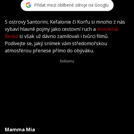
Přidat mezi oblíbené zdroje na Googlu
S ostrovy Santorini, Kefalonie či Korfu si mnoho z nás
vybaví hlavně pojmy jako cestovní ruch a
dovolená.
Řecko
si však už dávno zamilovali i tvůrci filmů.
Podívejte se, jaký snímek vám středomořskou
atmosférou přenese přímo do obýváku.
Mamma Mia